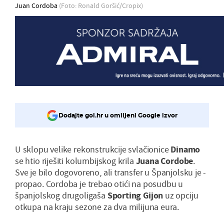
Juan Cordoba
(Foto: Ronald Goršić/Cropix)
Dodajte gol.hr u omiljeni Google izvor
U sklopu velike rekonstrukcije svlačionice
Dinamo
se htio riješiti kolumbijskog krila
Juana Cordobe
.
Sve je bilo dogovoreno, ali transfer u Španjolsku je -
propao. Cordoba je trebao otići na posudbu u
španjolskog drugoligaša
Sporting Gijon
uz opciju
otkupa na kraju sezone za dva milijuna eura.