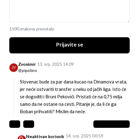
1500 znakova preostalo
Prijavite se
Zvonimir
13. srp. 2025 14:09
ZV
@pipolino
Slovenac bude za par dana kucao na Dinamova vrata,
jer neće ostvariti transfer u neku od jačih liga. Isto će
se dogoditi i Bruni Pekovići. Pristati će na 0,75 milja
samo da ne ostane na cesti. Pitanje je, da li će ga
Boban prihvatiti? Mislim da neće.
0
0
ODGOVORITE
14. srp. 2025 00:59
Neaktivan korisnik