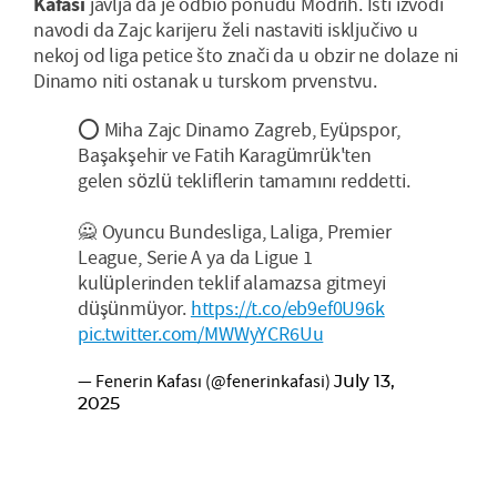
Kafasi
javlja da je odbio ponudu Modrih. Isti izvodi
navodi da Zajc karijeru želi nastaviti isključivo u
nekoj od liga petice što znači da u obzir ne dolaze ni
Dinamo niti ostanak u turskom prvenstvu.
⭕ Miha Zajc Dinamo Zagreb, Eyüpspor,
Başakşehir ve Fatih Karagümrük'ten
gelen sözlü tekliflerin tamamını reddetti.
🙅 Oyuncu Bundesliga, Laliga, Premier
League, Serie A ya da Ligue 1
kulüplerinden teklif alamazsa gitmeyi
düşünmüyor.
https://t.co/eb9ef0U96k
pic.twitter.com/MWWyYCR6Uu
— Fenerin Kafası (@fenerinkafasi)
July 13,
2025