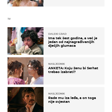
zagrebačkoj špici
TV
DALEKI GRAD
Ima tek šest godina, a već je
jedan od najnagrađivanijih
dječjih glumaca
NASLJEDNIK
ANKETA: Koju ženu bi Serhat
trebao izabrati?
NASLJEDNIK
Rade mu iza leđa, a on toga
nije svjestan