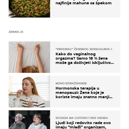
najfinije mahune sa špekom
ZDRAVLJE
"VRHUNAC" ŽENSKOG SEKSUALNOG ISKUSTVA
Kako do vaginalnog
orgazma? Samo 18 % žena
može ga doživjeti isključivo
na ovaj način
NOVO ISTRAŽIVANJE
Hormonska terapija u
menopauzi: Žene koje je
koriste imaju znatno manji
rizik od ovoga
STUDIJA NA GOTOVO 1.900 OSOBA
Ljudi koji redovito rade ovo
imaju “mlađi” organizam,