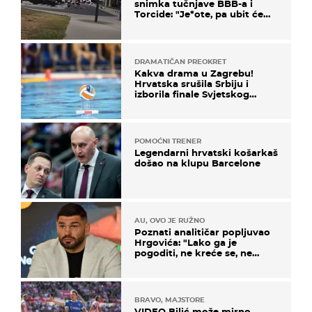
snimka tučnjave BBB-a i
Torcide: "Je*ote, pa ubit će
ga!"
DRAMATIČAN PREOKRET
Kakva drama u Zagrebu!
Hrvatska srušila Srbiju i
izborila finale Svjetskog
prvenstva
POMOĆNI TRENER
Legendarni hrvatski košarkaš
došao na klupu Barcelone
AU, OVO JE RUŽNO
Poznati analitičar popljuvao
Hrgovića: "Lako ga je
pogoditi, ne kreće se, ne
koristi noge..."
BRAVO, MAJSTORE
VIDEO Bilić može mirno