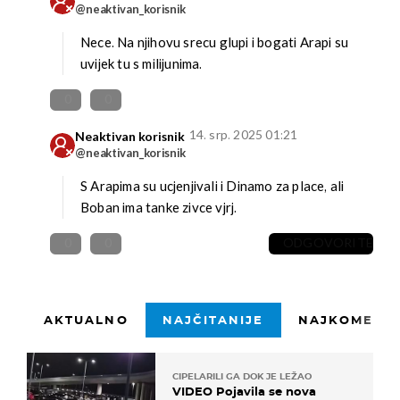
@neaktivan_korisnik
Nece. Na njihovu srecu glupi i bogati Arapi su
uvijek tu s milijunima.
0
0
14. srp. 2025 01:21
Neaktivan korisnik
@neaktivan_korisnik
S Arapima su ucjenjivali i Dinamo za place, ali
Boban ima tanke zivce vjrj.
0
0
ODGOVORITE
AKTUALNO
NAJČITANIJE
NAJKOMENTI
CIPELARILI GA DOK JE LEŽAO
VIDEO Pojavila se nova