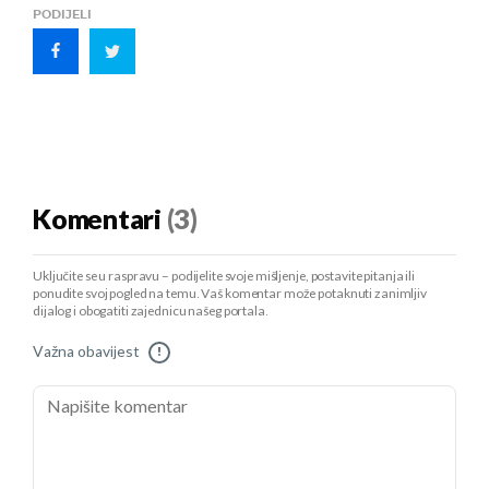
PODIJELI
Komentari
(3)
Uključite se u raspravu – podijelite svoje mišljenje, postavite pitanja ili
ponudite svoj pogled na temu. Vaš komentar može potaknuti zanimljiv
dijalog i obogatiti zajednicu našeg portala.
Važna obavijest
!