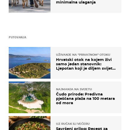
minimalna ulaganja
PUTOVANJA
UŽIVANJE NA "PRIVATNOM" OTOKU
Hrvatski otok na kojem živi
samo jedan stanovnik:
Ljepotan koji je diljem svijeta
poznat po svojem "bijelom
zlatu"
NAJMANJA NA SVIJETU
Čudo prirode: Predivna
pješčana plaža na 100 metara
od mora
UZ RUČAK ILI VEČERU
Savršeni prilog: Recept za