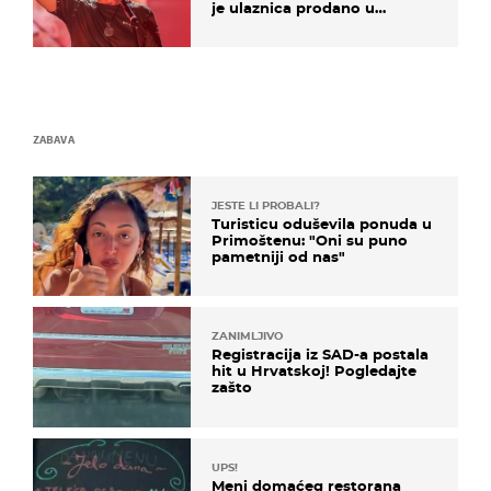
je ulaznica prodano u
kratkom vremenu
ZABAVA
JESTE LI PROBALI?
Turisticu oduševila ponuda u
Primoštenu: "Oni su puno
pametniji od nas"
ZANIMLJIVO
Registracija iz SAD-a postala
hit u Hrvatskoj! Pogledajte
zašto
UPS!
Meni domaćeg restorana