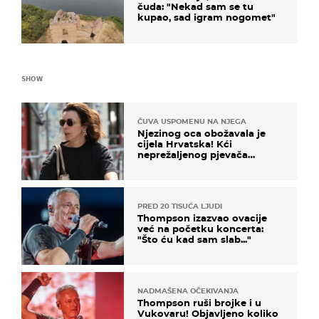
čuda: "Nekad sam se tu
kupao, sad igram nogomet"
SHOW
ČUVA USPOMENU NA NJEGA
Njezinog oca obožavala je
cijela Hrvatska! Kći
neprežaljenog pjevača
projurila špicom na dva
kotača
PRED 20 TISUĆA LJUDI
Thompson izazvao ovacije
već na početku koncerta:
"Što ću kad sam slab..."
NADMAŠENA OČEKIVANJA
Thompson ruši brojke i u
Vukovaru! Objavljeno koliko