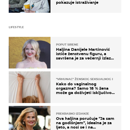
pokazuje istraživanje
LIFESTYLE
POPUT SIRENE
Haljina Danijele Martinović
ističe ženstvenu figuru, a
savršena je za večernji izlazak
na moru
"VRHUNAC" ŽENSKOG SEKSUALNOG ISKUSTVA
Kako do vaginalnog
orgazma? Samo 18 % žena
može ga doživjeti isključivo
na ovaj način
PREKRASNO IZDANJE
Ova haljina poručuje “Ja sam
na godišnjem”, idealna je za
ljeto, a nosi se i na