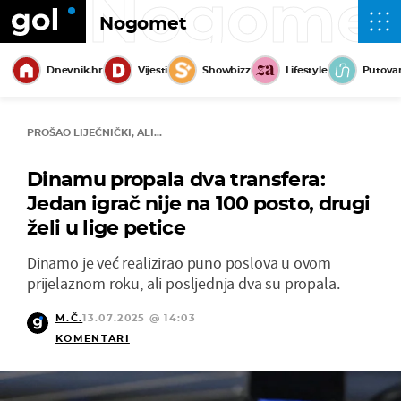
Nogome
Nogomet
Dnevnik.hr
Vijesti
Showbizz
Lifestyle
Putova
PROŠAO LIJEČNIČKI, ALI...
Dinamu propala dva transfera:
Jedan igrač nije na 100 posto, drugi
želi u lige petice
Dinamo je već realizirao puno poslova u ovom
prijelaznom roku, ali posljednja dva su propala.
M.Č.
13.07.2025 @ 14:03
KOMENTARI