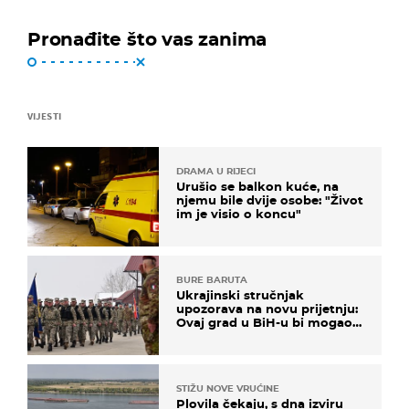
Pronađite što vas zanima
VIJESTI
DRAMA U RIJECI
Urušio se balkon kuće, na
njemu bile dvije osobe: "Život
im je visio o koncu"
BURE BARUTA
Ukrajinski stručnjak
upozorava na novu prijetnju:
Ovaj grad u BiH-u bi mogao
biti žarište
STIŽU NOVE VRUĆINE
Plovila čekaju, s dna izviru