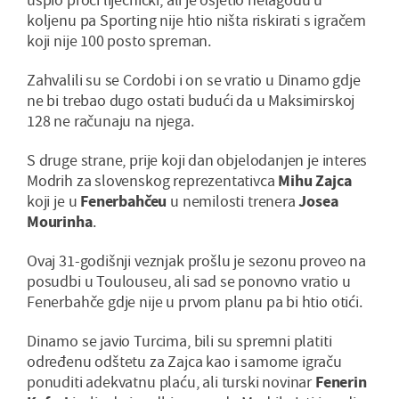
koljenu pa Sporting nije htio ništa riskirati s igračem
koji nije 100 posto spreman.
Zahvalili su se Cordobi i on se vratio u Dinamo gdje
ne bi trebao dugo ostati budući da u Maksimirskoj
128 ne računaju na njega.
S druge strane, prije koji dan objelodanjen je interes
Modrih za slovenskog reprezentativca
Mihu Zajca
koji je u
Fenerbahčeu
u nemilosti trenera
Josea
Mourinha
.
Ovaj 31-godišnji veznjak prošlu je sezonu proveo na
posudbi u Toulouseu, ali sad se ponovno vratio u
Fenerbahče gdje nije u prvom planu pa bi htio otići.
Dinamo se javio Turcima, bili su spremni platiti
određenu odštetu za Zajca kao i samome igraču
ponuditi adekvatnu plaću, ali turski novinar
Fenerin