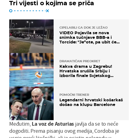
Tri vijesti o kojima se priča
CIPELARILI GA DOK JE LEŽAO
VIDEO Pojavila se nova
snimka tučnjave BBB-a i
Torcide: "Je*ote, pa ubit će
ga!"
DRAMATIČAN PREOKRET
Kakva drama u Zagrebu!
Hrvatska srušila Srbiju i
izborila finale Svjetskog
prvenstva
POMOĆNI TRENER
Legendarni hrvatski košarkaš
došao na klupu Barcelone
Međutim,
La voz de Asturias
javlja da se to neće
dogoditi. Prema pisanju ovog medija, Cordoba je
uspio proći liječnički, ali je osjetio nelagodu u