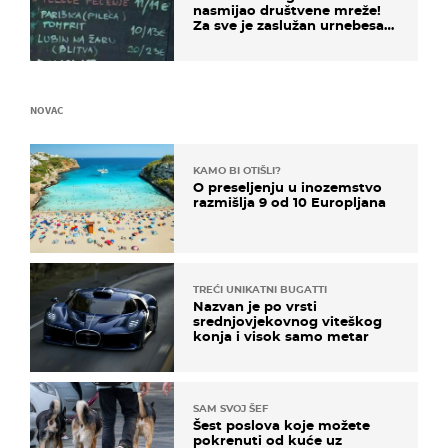
nasmijao društvene mreže!
Za sve je zaslužan urnebesan
naziv jela
NOVAC
KAMO BI OTIŠLI?
O preseljenju u inozemstvo
razmišlja 9 od 10 Europljana
TREĆI UNIKATNI BUGATTI
Nazvan je po vrsti
srednjovjekovnog viteškog
konja i visok samo metar
SAM SVOJ ŠEF
Šest poslova koje možete
pokrenuti od kuće uz