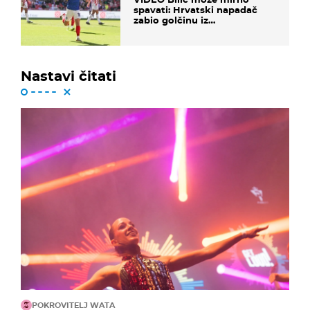
spavati: Hrvatski napadač
zabio golčinu iz
dalekometnog voleja, ali je
ispao iz Carabao Cupa
Nastavi čitati
POKROVITELJ WATA