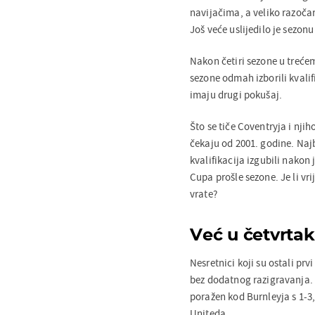
navijačima, a veliko razočara
Još veće uslijedilo je sezonu
Nakon četiri sezone u trećem
sezone odmah izborili kvalif
imaju drugi pokušaj.
Što se tiče Coventryja i nji
čekaju od 2001. godine. Najb
kvalifikacija izgubili nakon 
Cupa prošle sezone. Je li 
vrate?
Već u četvrta
Nesretnici koji su ostali prv
bez dodatnog razigravanja. 
poražen kod Burnleyja s 1-3,
Uniteda.