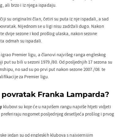
g, ali brzo i iz njega ispadaju.
iji su originalni član, četiri su puta iz nje ispadali, a sad
i povratak. Nijednom se u ligi nisu zadržali dugo. Nakon
 te dvije sezone i kod prošlog ulaska, nakon sezone
uta odmah su ispadali.
aigrao Premier ligu, a članovi najvišeg ranga engleskog
 put su bili u sezoni 1979./80. Od posljednjih 17 sezona su
nshipu, no sad su po prvi put nakon sezone 2007./08. te
lifikacije za Premier ligu.
i povratak Franka Lamparda?
y
klubovi su koje će u najvišem rangu najviše htjeti vidjeti
e preferiraju nogomet posljednjeg desetljeća prošlog i prvog
ske jedan su od engleskih klubova s najvjernijim