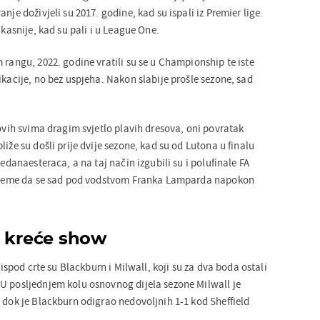
nje doživjeli su 2017. godine, kad su ispali iz Premier lige.
 kasnije, kad su pali i u League One.
 rangu, 2022. godine vratili su se u Championship te iste
ikacije, no bez uspjeha. Nakon slabije prošle sezone, sad
hovih svima dragim svjetlo plavih dresova, oni povratak
liže su došli prije dvije sezone, kad su od Lutona u finalu
jedanaesteraca, a na taj način izgubili su i polufinale FA
vrijeme da se sad pod vodstvom Franka Lamparda napokon
k kreće show
i ispod crte su Blackburn i Milwall, koji su za dva boda ostali
U posljednjem kolu osnovnog dijela sezone Milwall je
 dok je Blackburn odigrao nedovoljnih 1-1 kod Sheffield