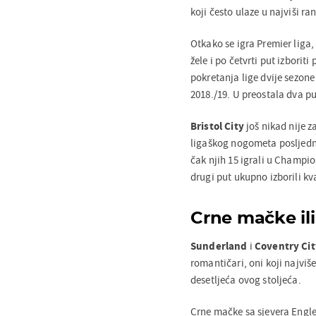
koji često ulaze u najviši ran
Otkako se igra Premier liga, č
žele i po četvrti put izborit
pokretanja lige dvije sezone
2018./19. U preostala dva p
Bristol City
još nikad nije z
ligaškog nogometa posljednji
čak njih 15 igrali u Champio
drugi put ukupno izborili kva
Crne mačke il
Sunderland
i
Coventry Cit
romantičari, oni koji najviš
desetljeća ovog stoljeća.
Crne mačke sa sjevera Engle