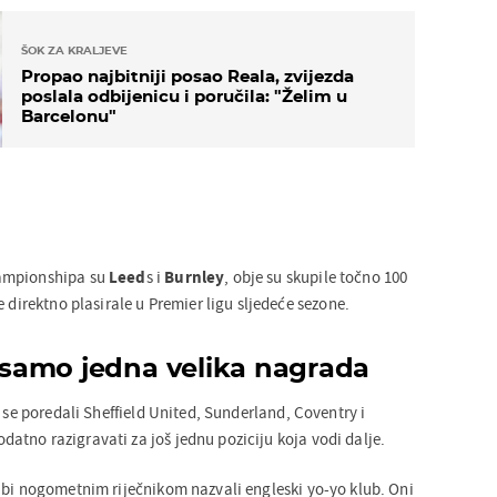
ŠOK ZA KRALJEVE
Propao najbitniji posao Reala, zvijezda
poslala odbijenicu i poručila: "Želim u
Barcelonu"
ampionshipa su
Leed
s i
Burnley
, obje su skupile točno 100
e direktno plasirale u Premier ligu sljedeće sezone.
a samo jedna velika nagrada
 se poredali
Sheffield United, Sunderland, Coventry i
 dodatno razigravati za još jednu poziciju koja vodi dalje.
 bi nogometnim riječnikom nazvali engleski yo-yo klub. Oni