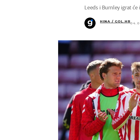
Leeds i Burnley igrat će 
HINA / GOL.HR
04.0