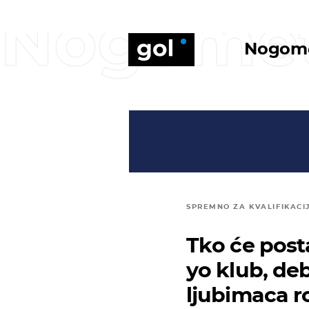
Nogome
Nogom
SPREMNO ZA KVALIFIKACI
Tko će posta
yo klub, deb
ljubimaca 