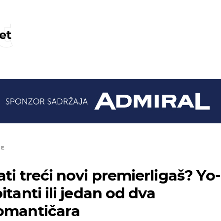
t
et
JE
ti treći novi premierligaš? Yo-
itanti ili jedan od dva
romantičara