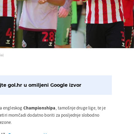
ia)
te gol.hr u omiljeni Google izvor
a engleskog
Championshipa
, tamošnje druge lige, te je
četiri momčadi dodatno boriti za posljednje slobodno
sezone.