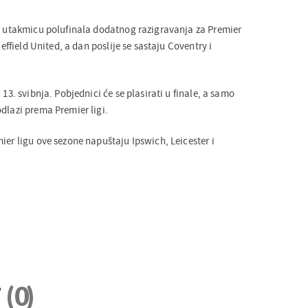
će utakmicu polufinala dodatnog razigravanja za Premier
heffield United, a dan poslije se sastaju Coventry i
 13. svibnja. Pobjednici će se plasirati u finale, a samo
dlazi prema Premier ligi.
ier ligu ove sezone napuštaju Ipswich, Leicester i
i
(0)