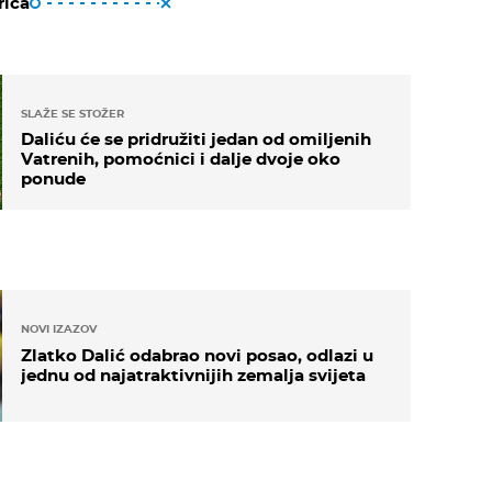
riča
SLAŽE SE STOŽER
Daliću će se pridružiti jedan od omiljenih
Vatrenih, pomoćnici i dalje dvoje oko
ponude
NOVI IZAZOV
Zlatko Dalić odabrao novi posao, odlazi u
jednu od najatraktivnijih zemalja svijeta