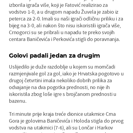
izborila igrača više, koji je Fatović realizirao za
vodstvo 1-0, a u drugom napadu Žuvela je zabio iz
peterca za 2-0. Imali su naši igrači odličnu priliku i za
bijeg na 3-0, ali nakon što nisu iskoristili igrača više,
Crnogorci su se pribrali u napadu te preko svojih
centara Baničevića i Perkovića stigli do poravnanja.
Golovi padali jedan za drugim
Uslijedilo je duže razdoblje u kojem su momčadi
razmjenjivale gol za gol, iako je Hrvatska pogotovo u
drugoj četvrtini imala nekoliko dobrih prilika za
odvajanje na dva pogotka prednosti, no nije ih
iskoristila zbog loše igre s brojčanom prednosti u
bazenu.
Tri minute prije kraja treće dionice utakmice Crna
Gora je golovima Baničevića i Holoda stigla do prvog
vodstva na utakmici (7-6), ali su Lončar i Harkov