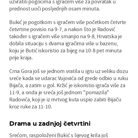
uzvratili pogocima s igračem više za povratak u
prednost uoči posljednjih osam minuta.
Bukić je pogotkom s igračem više početkom četvrte
četvrtine povisio na 9-7, a nakon što je Radović
također s igračem više smanjio na 9-8, Hrvatska je
dobila situaciju s dvama igračima više u bazenu,
koju je Butić iskoristio za bijeg na 10-8 pet minuta
prije kraja.
Crna Gora još se jednom vratila u igru uz veliku dozu
sreće kada se udarac Vujovića od grede odbio u ruku
Bijača, a zatim u gol. Kržić je iskoristio igrača više za
11-9, a onda je sreća još jednom "pomazila"
Radovića, koji je iz mrtvog kuta uspio zabiti Bijaču
kroz ruke za 11-10.
Drama u zadnjoj četvrtini
Srećom, raspoloženi Bukić s lijevog krila još