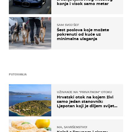
konja i visok samo metar
SAM SVOJ ŠEF
Šest poslova koje možete
pokrenuti od kuće uz
minimalna ulaganja
PUTOVANJA
UŽIVANJE NA "PRIVATNOM" OTOKU
Hrvatski otok na kojem živi
samo jedan stanovnik:
Ljepotan koji je diljem svijeta
poznat po svojem "bijelom
zlatu"
MA, SAVRŠENSTVO!
Kolač s limunom i sirom: