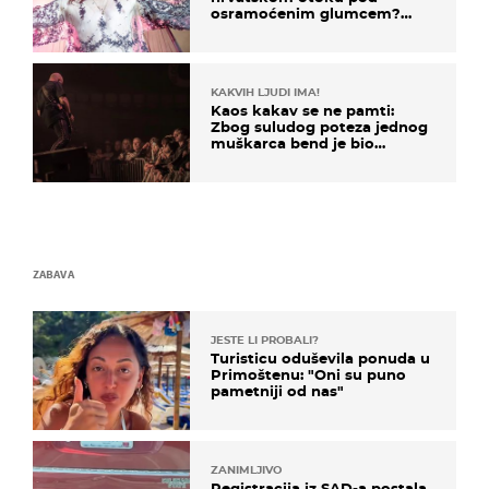
osramoćenim glumcem?
Bizarni prizori i danas
izazivaju nevjericu
KAKVIH LJUDI IMA!
Kaos kakav se ne pamti:
Zbog suludog poteza jednog
muškarca bend je bio
prisiljen prekinuti nastup
ZABAVA
JESTE LI PROBALI?
Turisticu oduševila ponuda u
Primoštenu: "Oni su puno
pametniji od nas"
ZANIMLJIVO
Registracija iz SAD-a postala