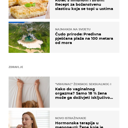
Recept za božanstvenu
slasticu koja se topi u ustima
NAJMANJA NA SVIJETU
Čudo prirode: Predivna
pješčana plaža na 100 metara
od mora
ZDRAVLJE
"VRHUNAC" ŽENSKOG SEKSUALNOG ISKUSTVA
Kako do vaginalnog
orgazma? Samo 18 % žena
može ga doživjeti isključivo
na ovaj način
NOVO ISTRAŽIVANJE
Hormonska terapija u
menopauzi: Žene koje je