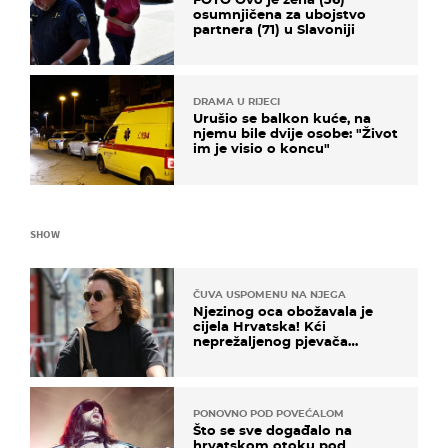
osumnjičena za ubojstvo
partnera (71) u Slavoniji
DRAMA U RIJECI
Urušio se balkon kuće, na
njemu bile dvije osobe: "Život
im je visio o koncu"
SHOW
ČUVA USPOMENU NA NJEGA
Njezinog oca obožavala je
cijela Hrvatska! Kći
neprežaljenog pjevača
projurila špicom na dva
kotača
PONOVNO POD POVEĆALOM
Što se sve događalo na
hrvatskom otoku pod