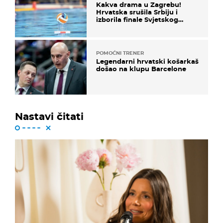
Kakva drama u Zagrebu!
Hrvatska srušila Srbiju i
izborila finale Svjetskog
prvenstva
POMOĆNI TRENER
Legendarni hrvatski košarkaš
došao na klupu Barcelone
Nastavi čitati