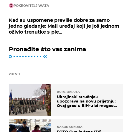
POKROVITELJ WATA
Kad su uspomene previše dobre za samo
jedno gledanje: Mali uređaj koji je još jednom
oživio trenutke s ple...
Pronađite što vas zanima
VIJESTI
BURE BARUTA
Ukrajinski stručnjak
upozorava na novu prijetnju:
Ovaj grad u BiH-u bi mogao
biti žarište
NAKON SUKOBA
FOTO Ovo je žena (36)