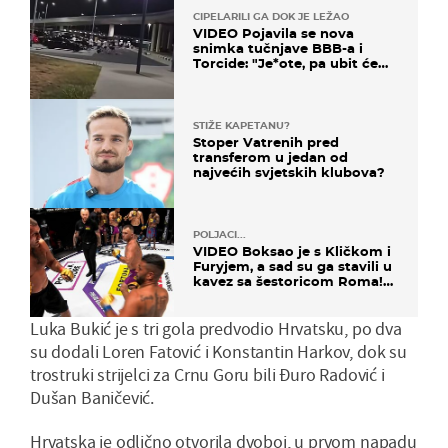
CIPELARILI GA DOK JE LEŽAO
VIDEO Pojavila se nova
snimka tučnjave BBB-a i
Torcide: "Je*ote, pa ubit će
ga!"
STIŽE KAPETANU?
Stoper Vatrenih pred
transferom u jedan od
najvećih svjetskih klubova?
POLJACI...
VIDEO Boksao je s Kličkom i
Furyjem, a sad su ga stavili u
kavez sa šestoricom Roma!
Pogledajte kako je završilo
Luka Bukić je s tri gola predvodio Hrvatsku, po dva
su dodali Loren Fatović i Konstantin Harkov, dok su
trostruki strijelci za Crnu Goru bili Đuro Radović i
Dušan Baničević.
Hrvatska je odlično otvorila dvoboj, u prvom napadu