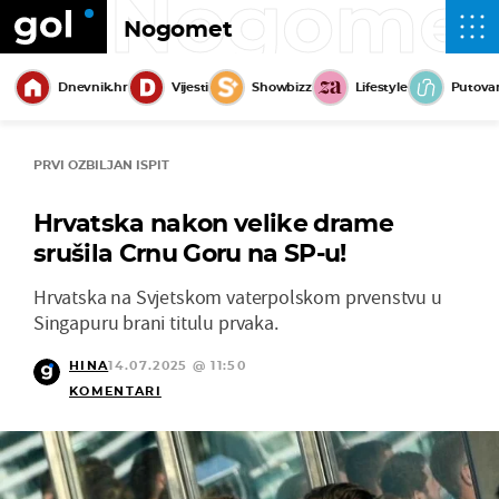
Nogome
Nogomet
Dnevnik.hr
Vijesti
Showbizz
Lifestyle
Putova
PRVI OZBILJAN ISPIT
Hrvatska nakon velike drame
srušila Crnu Goru na SP-u!
Hrvatska na Svjetskom vaterpolskom prvenstvu u
Singapuru brani titulu prvaka.
HINA
14.07.2025 @ 11:50
KOMENTARI