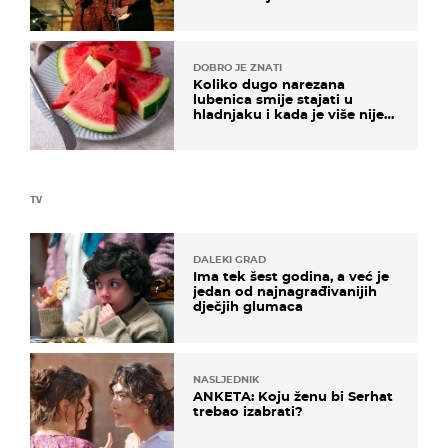
DOBRO JE ZNATI
Koliko dugo narezana
lubenica smije stajati u
hladnjaku i kada je više nije
sigurno jesti?
TV
DALEKI GRAD
Ima tek šest godina, a već je
jedan od najnagrađivanijih
dječjih glumaca
NASLJEDNIK
ANKETA: Koju ženu bi Serhat
trebao izabrati?