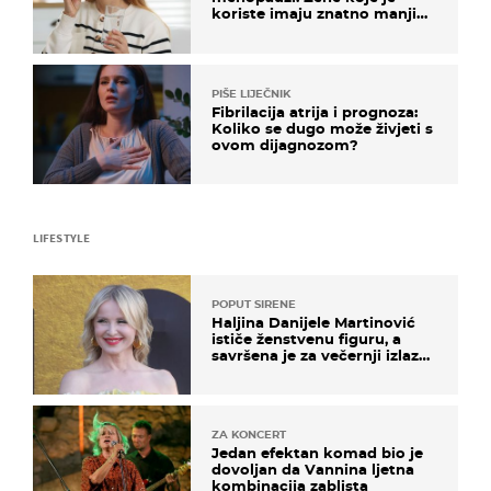
koriste imaju znatno manji
rizik od ovoga
PIŠE LIJEČNIK
Fibrilacija atrija i prognoza:
Koliko se dugo može živjeti s
ovom dijagnozom?
LIFESTYLE
POPUT SIRENE
Haljina Danijele Martinović
ističe ženstvenu figuru, a
savršena je za večernji izlazak
na moru
ZA KONCERT
Jedan efektan komad bio je
dovoljan da Vannina ljetna
kombinacija zablista