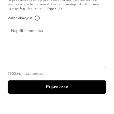
Uključite se u raspravu – podijelite svoje mišljenje, postavite pitanja ili
ponudite svoj pogled na temu. Vaš komentar može potaknuti zanimljiv
dijalog i obogatiti zajednicu našeg portala.
Važna obavijest
!
1500 znakova preostalo
Prijavite se