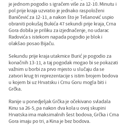
je jednom pogodio s igračem više za 12-10. Minutu i
pol prije kraja uzvratio je jednako raspoloženi
Baničević za 12-11, a nakon što je Tešanović uspio
obraniti pokušaj Bukića 47 sekundi prije kraja, Crna
Gora dobila je priliku za izjednačenje, no udarac
Radovića s istekom napada pogodio je blok i
olakšao posao Bijaču.
Sekundu prije kraja utakmice Burić je pogodio za
konačnih 13-11, a taj pogodak mogao bi se pokazati
važnim u borbi za prvo mjesto u slučaju da se
zatvori krug tri reprezentacije s istim brojem bodova
u kojem bi uz Hrvatsku i Crnu Goru mogla biti i
Grčka.
Ranije u ponedjeljak Grčka je očekivano svladala
Kinu sa 26-5, pa nakon dva kola u ovoj skupini
Hrvatska ima maksimalnih šest bodova, Grčka i Crna
Gora imaju po tri, a Kina je bez bodova.