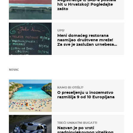
hit u Hrvatskoj! Pogledajte
zašto
UPS!
Meni domaćeg restorana
nasmijao društvene mreže!
Za sve je zaslužan urnebesan
naziv jela
NOVAC
KAMO BI OTIŠLI?
O preseljenju u inozemstvo
razmišlja 9 od 10 Europljana
TREĆI UNIKATNI BUGATTI
Nazvan je po vrsti
srednjovjekovnog viteškog