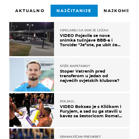
AKTUALNO
NAJČITANIJE
NAJKOMENTI
CIPELARILI GA DOK JE LEŽAO
VIDEO Pojavila se nova
snimka tučnjave BBB-a i
Torcide: "Je*ote, pa ubit će
ga!"
STIŽE KAPETANU?
Stoper Vatrenih pred
transferom u jedan od
najvećih svjetskih klubova?
POLJACI...
VIDEO Boksao je s Kličkom i
Furyjem, a sad su ga stavili u
kavez sa šestoricom Roma!
Pogledajte kako je završilo
DRAMATIČAN PREOKRET