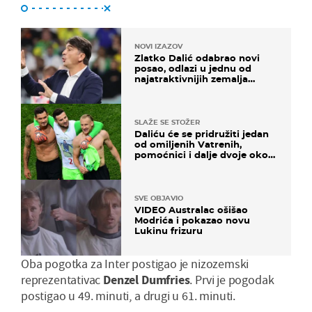
NOVI IZAZOV
Zlatko Dalić odabrao novi
posao, odlazi u jednu od
najatraktivnijih zemalja
svijeta
SLAŽE SE STOŽER
Daliću će se pridružiti jedan
od omiljenih Vatrenih,
pomoćnici i dalje dvoje oko
ponude
SVE OBJAVIO
VIDEO Australac ošišao
Modrića i pokazao novu
Lukinu frizuru
Oba pogotka za Inter postigao je nizozemski
reprezentativac
Denzel Dumfries
. Prvi je pogodak
postigao u 49. minuti, a drugi u 61. minuti.