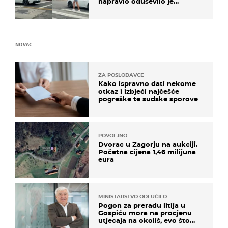
napravio oduševilo je
društvene mreže
NOVAC
ZA POSLODAVCE
Kako ispravno dati nekome
otkaz i izbjeći najčešće
pogreške te sudske sporove
POVOLJNO
Dvorac u Zagorju na aukciji.
Početna cijena 1,46 milijuna
eura
MINISTARSTVO ODLUČILO
Pogon za preradu litija u
Gospiću mora na procjenu
utjecaja na okoliš, evo što
kaže ulagač