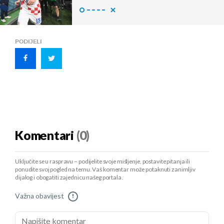
PODIJELI
Komentari
(0)
Uključite se u raspravu – podijelite svoje mišljenje, postavite pitanja ili
ponudite svoj pogled na temu. Vaš komentar može potaknuti zanimljiv
dijalog i obogatiti zajednicu našeg portala.
Važna obavijest
!