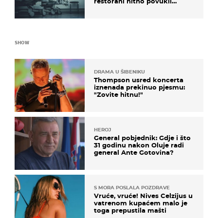
restorani hitno povukli
proizvod
SHOW
DRAMA U ŠIBENIKU
Thompson usred koncerta
iznenada prekinuo pjesmu:
"Zovite hitnu!"
HEROJ
General pobjednik: Gdje i što
31 godinu nakon Oluje radi
general Ante Gotovina?
S MORA POSLALA POZDRAVE
Vruće, vruće! Nives Celzijus u
vatrenom kupaćem malo je
toga prepustila mašti