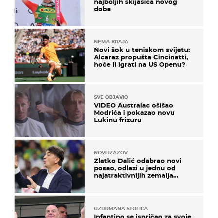
najboljih skijašica novog
doba
NEMA KRAJA
Novi šok u teniskom svijetu:
Alcaraz propušta Cincinatti,
hoće li igrati na US Openu?
SVE OBJAVIO
VIDEO Australac ošišao
Modrića i pokazao novu
Lukinu frizuru
NOVI IZAZOV
Zlatko Dalić odabrao novi
posao, odlazi u jednu od
najatraktivnijih zemalja
svijeta
UZDRMANA STOLICA
Infantino se ispričao za svoje