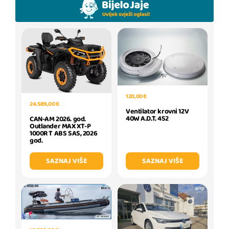
120,00 €
24.589,00 €
Ventilator krovni 12V
40W A.D.T. 452
CAN-AM 2026. god.
Outlander MAX XT-P
1000R T ABS SAS, 2026
god.
SAZNAJ VIŠE
SAZNAJ VIŠE