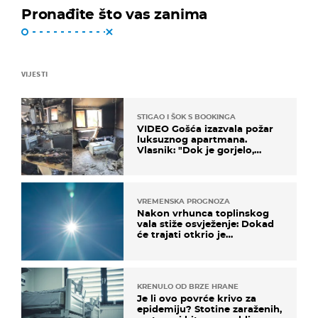
Pronađite što vas zanima
VIJESTI
STIGAO I ŠOK S BOOKINGA
VIDEO Gošća izazvala požar
luksuznog apartmana.
Vlasnik: "Dok je gorjelo,
smijali su se, pili i pokazivali
mi srednji prst"
VREMENSKA PROGNOZA
Nakon vrhunca toplinskog
vala stiže osvježenje: Dokad
će trajati otkrio je
meteorolog
KRENULO OD BRZE HRANE
Je li ovo povrće krivo za
epidemiju? Stotine zaraženih,