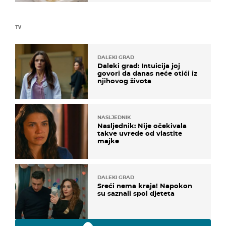
TV
DALEKI GRAD
Daleki grad: Intuicija joj
govori da danas neće otići iz
njihovog života
NASLJEDNIK
Nasljednik: Nije očekivala
takve uvrede od vlastite
majke
DALEKI GRAD
Sreći nema kraja! Napokon
su saznali spol djeteta