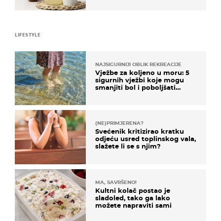
LIFESTYLE
NAJSIGURNIJI OBLIK REKREACIJE
Vježbe za koljeno u moru: 5
sigurnih vježbi koje mogu
smanjiti bol i poboljšati
pokretljivost
(NE)PRIMJERENA?
Svećenik kritizirao kratku
odjeću usred toplinskog vala,
slažete li se s njim?
MA, SAVRŠENO!
Kultni kolač postao je
sladoled, tako ga lako
možete napraviti sami