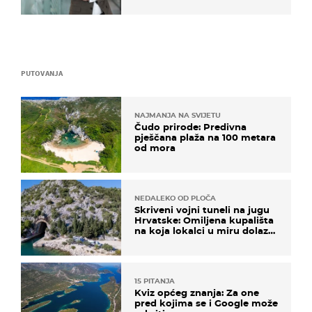
PUTOVANJA
NAJMANJA NA SVIJETU
Čudo prirode: Predivna
pješčana plaža na 100 metara
od mora
NEDALEKO OD PLOČA
Skriveni vojni tuneli na jugu
Hrvatske: Omiljena kupališta
na koja lokalci u miru dolaze
roniti i skakati u more
15 PITANJA
Kviz općeg znanja: Za one
pred kojima se i Google može