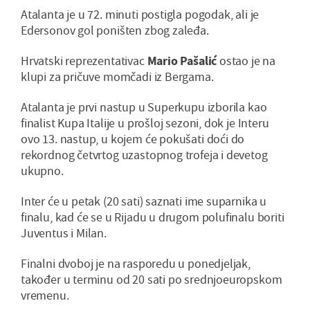
Atalanta je u 72. minuti postigla pogodak, ali je
Edersonov gol poništen zbog zaleđa.
Hrvatski reprezentativac
Mario Pašalić
ostao je na
klupi za pričuve momčadi iz Bergama.
Atalanta je prvi nastup u Superkupu izborila kao
finalist Kupa Italije u prošloj sezoni, dok je Interu
ovo 13. nastup, u kojem će pokušati doći do
rekordnog četvrtog uzastopnog trofeja i devetog
ukupno.
Inter će u petak (20 sati) saznati ime suparnika u
finalu, kad će se u Rijadu u drugom polufinalu boriti
Juventus i Milan.
Finalni dvoboj je na rasporedu u ponedjeljak,
također u terminu od 20 sati po srednjoeuropskom
vremenu.