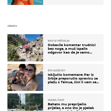
ZABAVA
KAO IZ PIŠTOLJA
Dobacila komentar trudnici
bez noge, a muž ispalio
odgovor kao da je samo
čekao…
ŠTO KAŽETE?
Isključio komentare: Par iz
Srbije preporučio spravicu za
plažu s Temua, čini li vam se
ovo sigurnim?
SVAKA ČAST
Bahato mu prepriječio
prijelaz, a ono što je pješak