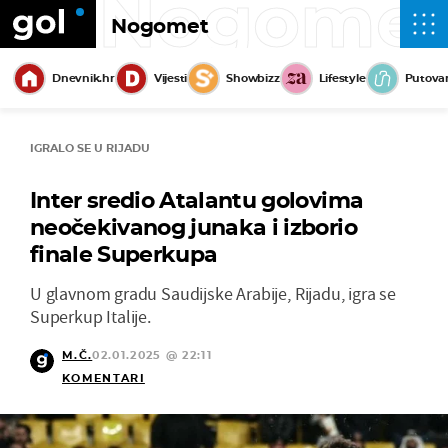
Nogome
Nogomet
Dnevnik.hr
Vijesti
Showbizz
Lifestyle
Putova
IGRALO SE U RIJADU
Inter sredio Atalantu golovima
neočekivanog junaka i izborio
finale Superkupa
U glavnom gradu Saudijske Arabije, Rijadu, igra se
Superkup Italije.
M.Č.
02.01.2025 @ 22:11
KOMENTARI