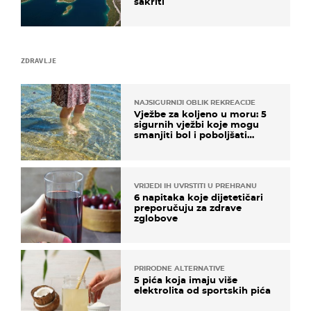
sakriti
ZDRAVLJE
NAJSIGURNIJI OBLIK REKREACIJE
Vježbe za koljeno u moru: 5
sigurnih vježbi koje mogu
smanjiti bol i poboljšati
pokretljivost
VRIJEDI IH UVRSTITI U PREHRANU
6 napitaka koje dijetetičari
preporučuju za zdrave
zglobove
PRIRODNE ALTERNATIVE
5 pića koja imaju više
elektrolita od sportskih pića