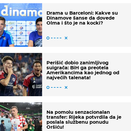
Drama u Barceloni: Kakve su
Dinamove šanse da dovede
Olma i što je na kocki?
Perišić dobio zanimljivog
suigrača: BiH ga preotela
Amerikancima kao jednog od
najvećih talenata!
Na pomolu senzacionalan
transfer: Rijeka potvrdila da je
poslala službenu ponudu
Oršiću!