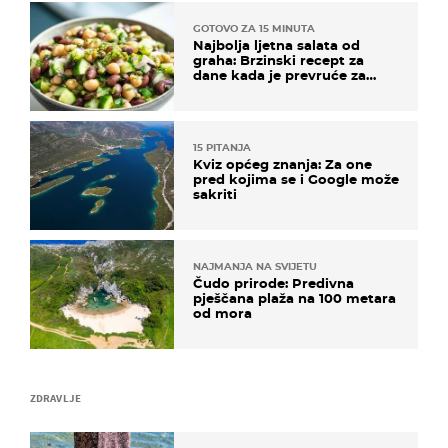
GOTOVO ZA 15 MINUTA
Najbolja ljetna salata od
graha: Brzinski recept za
dane kada je prevruće za
kuhanje
15 PITANJA
Kviz općeg znanja: Za one
pred kojima se i Google može
sakriti
NAJMANJA NA SVIJETU
Čudo prirode: Predivna
pješčana plaža na 100 metara
od mora
ZDRAVLJE