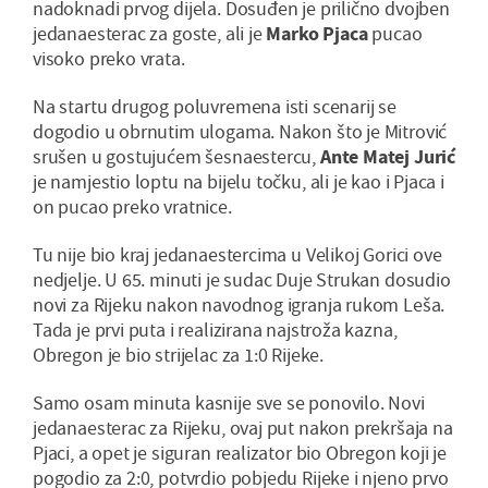
nadoknadi prvog dijela. Dosuđen je prilično dvojben
jedanaesterac za goste, ali je
Marko Pjaca
pucao
visoko preko vrata.
Na startu drugog poluvremena isti scenarij se
dogodio u obrnutim ulogama. Nakon što je Mitrović
srušen u gostujućem šesnaestercu,
Ante Matej Jurić
je namjestio loptu na bijelu točku, ali je kao i Pjaca i
on pucao preko vratnice.
Tu nije bio kraj jedanaestercima u Velikoj Gorici ove
nedjelje. U 65. minuti je sudac Duje Strukan dosudio
novi za Rijeku nakon navodnog igranja rukom Leša.
Tada je prvi puta i realizirana najstroža kazna,
Obregon je bio strijelac za 1:0 Rijeke.
Samo osam minuta kasnije sve se ponovilo. Novi
jedanaesterac za Rijeku, ovaj put nakon prekršaja na
Pjaci, a opet je siguran realizator bio Obregon koji je
pogodio za 2:0, potvrdio pobjedu Rijeke i njeno prvo