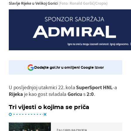
Slavlje Rijeke u Velikoj Gorici
(Foto: Ronald Goršić/Cropix)
Dodajte gol.hr u omiljeni Google izvor
U posljednjoj utakmici 22. kola
SuperSport HNL
-a
Rijeka
je kao gost svladala
Goricu
s
2:0
.
Tri vijesti o kojima se priča
ŽALGIRIS RAZBIJEN