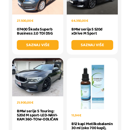
27.500,00 €
64.350,00 €
07400 Škoda Superb
BMW serija 5 520d
Business 2.0 TDI DSG
xDrive M Sport
SAZNAJ VIŠE
SAZNAJ VIŠE
21.900,00 €
BMW serije 5 Touring:
520d M sport-LED-NAVI-
11,94 €
KAM 360-TOW-ODLIČAN
B12 kapi Metilkobalamin
30 ml (oko 700 kapi),