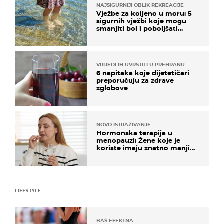
NAJSIGURNIJI OBLIK REKREACIJE
Vježbe za koljeno u moru: 5
sigurnih vježbi koje mogu
smanjiti bol i poboljšati
pokretljivost
VRIJEDI IH UVRSTITI U PREHRANU
6 napitaka koje dijetetičari
preporučuju za zdrave
zglobove
NOVO ISTRAŽIVANJE
Hormonska terapija u
menopauzi: Žene koje je
koriste imaju znatno manji
rizik od ovoga
LIFESTYLE
BAŠ EFEKTNA