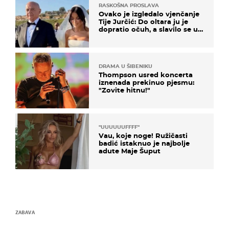
RASKOŠNA PROSLAVA
Ovako je izgledalo vjenčanje
Tije Jurčić: Do oltara ju je
dopratio očuh, a slavilo se uz
Olivera i Rozgu
DRAMA U ŠIBENIKU
Thompson usred koncerta
iznenada prekinuo pjesmu:
"Zovite hitnu!"
"UUUUUUFFFF"
Vau, koje noge! Ružičasti
badić istaknuo je najbolje
adute Maje Šuput
ZABAVA