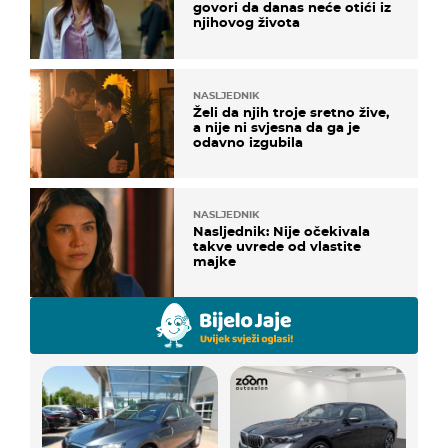
govori da danas neće otići iz
njihovog života
NASLJEDNIK
Želi da njih troje sretno žive,
a nije ni svjesna da ga je
odavno izgubila
NASLJEDNIK
Nasljednik: Nije očekivala
takve uvrede od vlastite
majke