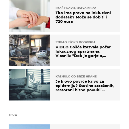
IMAŠ PRAVO, OSTVARI GA!
Tko ima pravo na inkluzivni
dodatak? Može se dobiti i
720 eura
STIGAO I ŠOK S BOOKINGA
VIDEO Gošća izazvala požar
luksuznog apartmana.
Vlasnik: "Dok je gorjelo,
smijali su se, pili i pokazivali
mi srednji prst"
KRENULO OD BRZE HRANE
Je li ovo povrće krivo za
epidemiju? Stotine zaraženih,
restorani hitno povukli
proizvod
SHOW