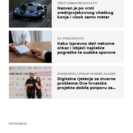
TREĆI UNIKATNI BUGATTI
Nazvan je po vrsti
srednjovjekovnog viteškog
konja i visok samo metar
ZA POSLODAVCE
Kako ispravno dati nekome
otkaz i izbjeći najčešće
pogreške te sudske sporove
POKROVITELJ PHILIP MORRIS ZAGREB
Digitalna rješenja za stvarne
probleme: Dva hrvatska
projekta dobila potporu za
razvoj
PUTOVANJA