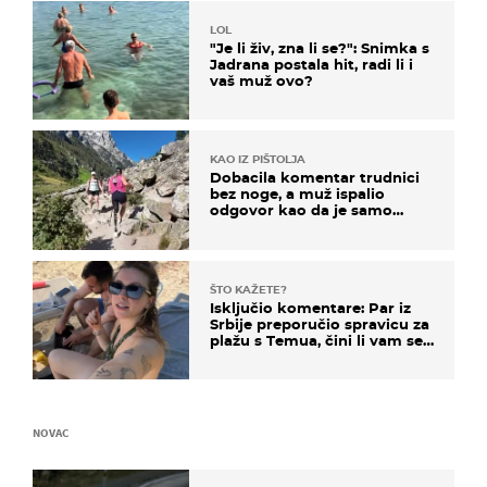
LOL
"Je li živ, zna li se?": Snimka s
Jadrana postala hit, radi li i
vaš muž ovo?
KAO IZ PIŠTOLJA
Dobacila komentar trudnici
bez noge, a muž ispalio
odgovor kao da je samo
čekao…
ŠTO KAŽETE?
Isključio komentare: Par iz
Srbije preporučio spravicu za
plažu s Temua, čini li vam se
ovo sigurnim?
NOVAC