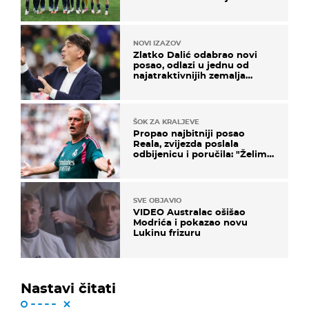
NOVI IZAZOV
Zlatko Dalić odabrao novi
posao, odlazi u jednu od
najatraktivnijih zemalja
svijeta
ŠOK ZA KRALJEVE
Propao najbitniji posao
Reala, zvijezda poslala
odbijenicu i poručila: "Želim
u Barcelonu"
SVE OBJAVIO
VIDEO Australac ošišao
Modrića i pokazao novu
Lukinu frizuru
Nastavi čitati