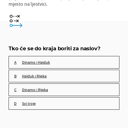
mjesto na ljestvici.
Dinamo i Hajduk
Hajduk i Rijeka
Tko će se do kraja boriti za naslov?
Dinamo i Rijeka
Dinamo i Hajduk
svi troje
Hajduk i Rijeka
Dinamo i Rijeka
svi troje