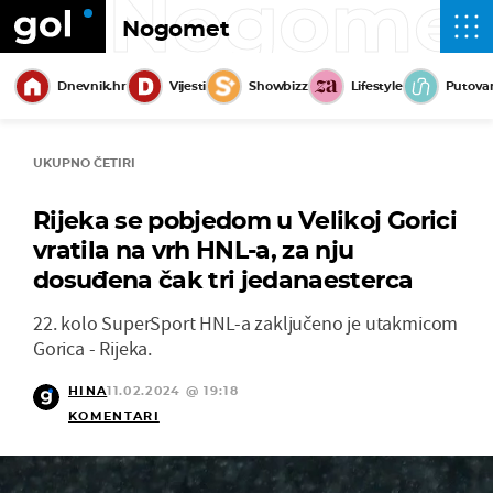
Nogome
Nogomet
Dnevnik.hr
Vijesti
Showbizz
Lifestyle
Putova
UKUPNO ČETIRI
Rijeka se pobjedom u Velikoj Gorici
vratila na vrh HNL-a, za nju
dosuđena čak tri jedanaesterca
22. kolo SuperSport HNL-a zaključeno je utakmicom
Gorica - Rijeka.
HINA
11.02.2024 @ 19:18
KOMENTARI