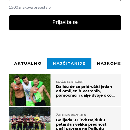
1500 znakova preostalo
Prijavite se
AKTUALNO
NAJČITANIJE
NAJKOMENTI
SLAŽE SE STOŽER
Daliću će se pridružiti jedan
od omiljenih Vatrenih,
pomoćnici i dalje dvoje oko
ponude
ŽALGIRIS RAZBIJEN
Golijada u Litvi: Hajduku
petarda i velika prednost
uoči uzvrata na Poljudu