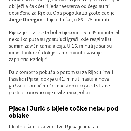
obilježila čak četiri jedanaesterca od čega su tri
dosuđena za Rijeku. Oba pogotka za goste dao je
Jorge Obregon
s bijele točke, u 66. i 75. minuti.
Rijeka je bila dosta bolja tijekom prvih 45 minuta, ali
nekoliko puta su gostujući igrači loše reagirali u
samim završnicama akcija. U 15. minuti je šansu
imao Janković, dok je samo minutu kasnije
zaprijetio Radeljić.
Dalekometne pokušaje potom su za Rijeku imali
Pašalić i Pjaca, dok je u 41. minuti nastala nova
gužva u domaćem šesnaestercu koja od strane
gostiju ponovno nije realizirana golom.
Pjaca i Jurić s bijele točke nebu pod
oblake
Idealnu šansu za vodstvo Rijeka je imala u