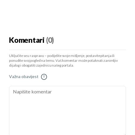
Komentari
(0)
Uključite se u raspravu – podijelite svoje mišljenje, postavite pitanja ili
ponudite svoj pogled na temu. Vaš komentar može potaknuti zanimljiv
dijalog i obogatiti zajednicu našeg portala.
Važna obavijest
!