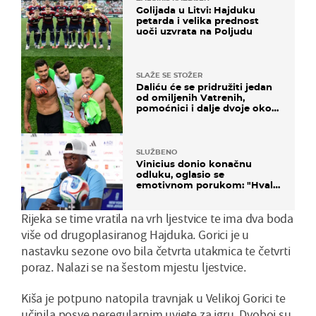
Golijada u Litvi: Hajduku
petarda i velika prednost
uoči uzvrata na Poljudu
SLAŽE SE STOŽER
Daliću će se pridružiti jedan
od omiljenih Vatrenih,
pomoćnici i dalje dvoje oko
ponude
SLUŽBENO
Vinicius donio konačnu
odluku, oglasio se
emotivnom porukom: "Hvala
vam svima"
Rijeka se time vratila na vrh ljestvice te ima dva boda
više od drugoplasiranog Hajduka. Gorici je u
nastavku sezone ovo bila četvrta utakmica te četvrti
poraz. Nalazi se na šestom mjestu ljestvice.
Kiša je potpuno natopila travnjak u Velikoj Gorici te
učinila posve neregularnim uvjete za igru. Dvoboj su