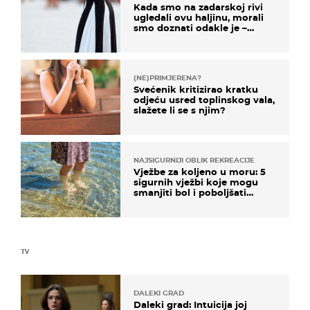
Kada smo na zadarskoj rivi
ugledali ovu haljinu, morali
smo doznati odakle je –
košta samo 18 eura
(NE)PRIMJERENA?
Svećenik kritizirao kratku
odjeću usred toplinskog vala,
slažete li se s njim?
NAJSIGURNIJI OBLIK REKREACIJE
Vježbe za koljeno u moru: 5
sigurnih vježbi koje mogu
smanjiti bol i poboljšati
pokretljivost
TV
DALEKI GRAD
Daleki grad: Intuicija joj