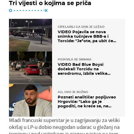
Tri vijesti o kojima se priča
CIPELARILI GA DOK JE LEŽAO
VIDEO Pojavila se nova
snimka tučnjave BBB-a i
Torcide: "Je*ote, pa ubit će
ga!"
POJAVILA SE SNIMKA
VIDEO Bad Blue Boysi
dočekali Torcidu na
aerodromu, izbila velika
masovna tučnjava
AU, OVO JE RUŽNO
Poznati analitičar popljuvao
Hrgovića: "Lako ga je
pogoditi, ne kreće se, ne
koristi noge..."
Mladi francuski superstar je u zagrijavanju za veliki
okršaj u LP-u dobio neugodan udarac u gležanj na
treningu i pod upitnikom je njegov nastup na tom