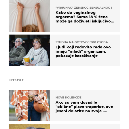
"VRHUNAC" ŽENSKOG SEKSUALNOG ISKUSTVA
Kako do vaginalnog
orgazma? Samo 18 % žena
može ga doživjeti isključivo
na ovaj način
STUDIJA NA GOTOVO 1.900 OSOBA
Ljudi koji redovito rade ovo
imaju “mlađi” organizam,
pokazuje istraživanje
LIFESTYLE
NOVE KOLEKCIJE
Ako su vam dosadile
“obične” plave traperice, ove
jeseni dolazite na svoje -
izdvajamo 15 hit modela