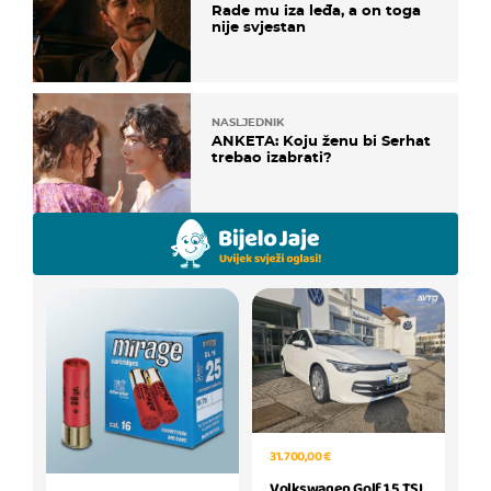
Rade mu iza leđa, a on toga
nije svjestan
NASLJEDNIK
ANKETA: Koju ženu bi Serhat
trebao izabrati?
31.700,00 €
Volkswagen Golf 1.5 TSI