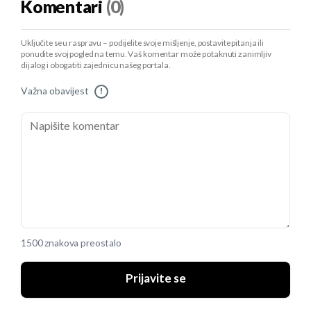
Komentari
(0)
Uključite se u raspravu – podijelite svoje mišljenje, postavite pitanja ili
ponudite svoj pogled na temu. Vaš komentar može potaknuti zanimljiv
dijalog i obogatiti zajednicu našeg portala.
Važna obavijest
!
1500 znakova preostalo
Prijavite se