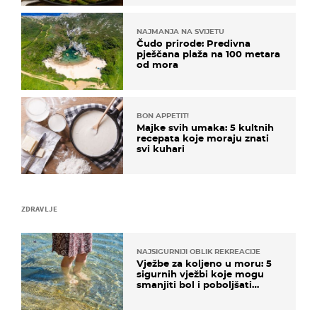
NAJMANJA NA SVIJETU
Čudo prirode: Predivna
pješčana plaža na 100 metara
od mora
BON APPETIT!
Majke svih umaka: 5 kultnih
recepata koje moraju znati
svi kuhari
ZDRAVLJE
NAJSIGURNIJI OBLIK REKREACIJE
Vježbe za koljeno u moru: 5
sigurnih vježbi koje mogu
smanjiti bol i poboljšati
pokretljivost