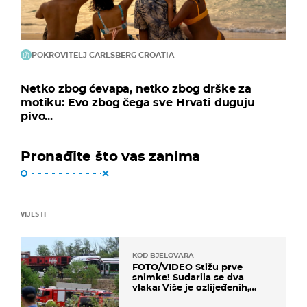
POKROVITELJ CARLSBERG CROATIA
Netko zbog ćevapa, netko zbog drške za
motiku: Evo zbog čega sve Hrvati duguju
pivo...
Pronađite što vas zanima
VIJESTI
KOD BJELOVARA
FOTO/VIDEO Stižu prve
snimke! Sudarila se dva
vlaka: Više je ozlijeđenih,
hitne službe na terenu