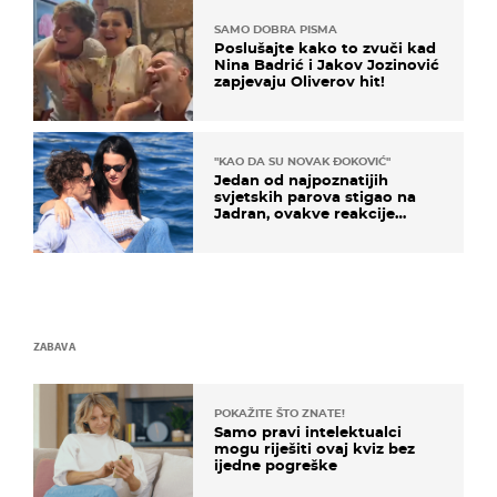
SAMO DOBRA PISMA
Poslušajte kako to zvuči kad
Nina Badrić i Jakov Jozinović
zapjevaju Oliverov hit!
"KAO DA SU NOVAK ĐOKOVIĆ"
Jedan od najpoznatijih
svjetskih parova stigao na
Jadran, ovakve reakcije
vjerojatno nisu očekivali
ZABAVA
POKAŽITE ŠTO ZNATE!
Samo pravi intelektualci
mogu riješiti ovaj kviz bez
ijedne pogreške