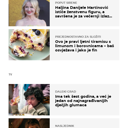
POPUT SIRENE
Haljina Danijele Martinović
ističe ženstvenu figuru, a
savršena je za večernji izlazak
na moru
PREJEDNOSTAVNO ZA SLOŽITI
Ovo je pravi ljetni tiramisu s
limunom i borovnicama – baš
osvježava i jako je fin
TV
DALEKI GRAD
Ima tek šest godina, a već je
jedan od najnagrađivanijih
dječjih glumaca
NASLJEDNIK