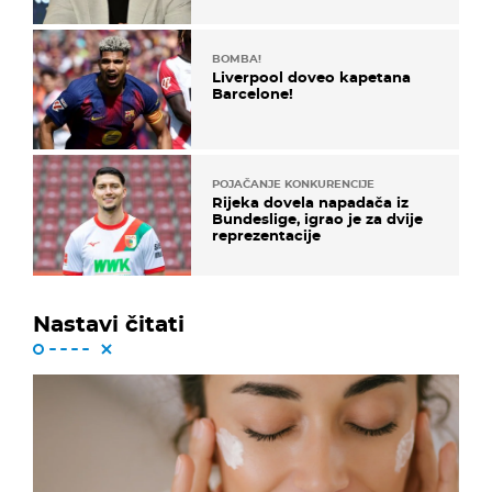
koristi noge..."
BOMBA!
Liverpool doveo kapetana
Barcelone!
POJAČANJE KONKURENCIJE
Rijeka dovela napadača iz
Bundeslige, igrao je za dvije
reprezentacije
Nastavi čitati