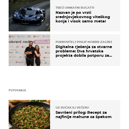
TREĆI UNIKATNI BUGATTI
Nazvan je po vrsti
srednjovjekovnog viteškog
konja i visok samo metar
POKROVITELJ PHILIP MORRIS ZAGREB
Digitalna rješenja za stvarne
probleme: Dva hrvatska
projekta dobila potporu za
razvoj
PUTOVANJA
UZ RUČAK ILI VEČERU
Savršeni prilog: Recept za
najfinije mahune sa špekom