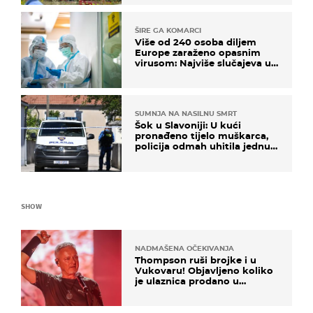
ŠIRE GA KOMARCI
Više od 240 osoba diljem
Europe zaraženo opasnim
virusom: Najviše slučajeva u
našem susjedstvu
SUMNJA NA NASILNU SMRT
Šok u Slavoniji: U kući
pronađeno tijelo muškarca,
policija odmah uhitila jednu
osobu
SHOW
NADMAŠENA OČEKIVANJA
Thompson ruši brojke i u
Vukovaru! Objavljeno koliko
je ulaznica prodano u
kratkom vremenu