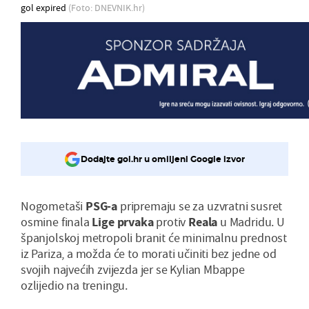
gol expired
(Foto: DNEVNIK.hr)
Dodajte gol.hr u omiljeni Google izvor
Nogometaši
PSG-a
pripremaju se za uzvratni susret
osmine finala
Lige
prvaka
protiv
Reala
u Madridu. U
španjolskoj metropoli branit će minimalnu prednost
iz Pariza, a možda će to morati učiniti bez jedne od
svojih najvećih zvijezda jer se Kylian Mbappe
ozlijedio na treningu.