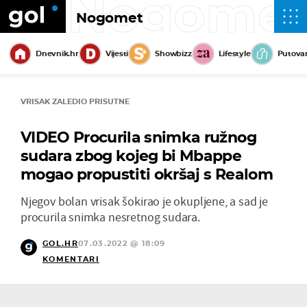
Nogome
Nogomet
Dnevnik.hr
Vijesti
Showbizz
Lifestyle
Putova
VRISAK ZALEDIO PRISUTNE
VIDEO Procurila snimka ružnog
sudara zbog kojeg bi Mbappe
mogao propustiti okršaj s Realom
Njegov bolan vrisak šokirao je okupljene, a sad je
procurila snimka nesretnog sudara.
GOL.HR
07.03.2022 @ 18:09
KOMENTARI