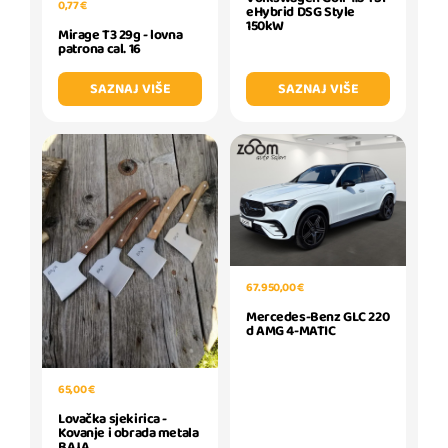
0,77 €
eHybrid DSG Style
150kW
Mirage T3 29g - lovna
patrona cal. 16
SAZNAJ VIŠE
SAZNAJ VIŠE
67.950,00 €
Mercedes-Benz GLC 220
d AMG 4-MATIC
65,00 €
Lovačka sjekirica -
Kovanje i obrada metala
BAJA