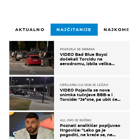
AKTUALNO
NAJČITANIJE
NAJKOMENTI
POJAVILA SE SNIMKA
VIDEO Bad Blue Boysi
dočekali Torcidu na
aerodromu, izbila velika
masovna tučnjava
CIPELARILI GA DOK JE LEŽAO
VIDEO Pojavila se nova
snimka tučnjave BBB-a i
Torcide: "Je*ote, pa ubit će
ga!"
AU, OVO JE RUŽNO
Poznati analitičar popljuvao
Hrgovića: "Lako ga je
pogoditi, ne kreće se, ne