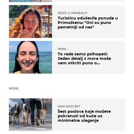
JESTE LI PROBALI?
Turisticu oduševila ponuda u
Primoštenu: "Oni su puno
pametniji od nas"
HMM…
To rade samo psihopati:
Jedan detalj s mora može
vam otkriti puno o
prijateljima
NOVAC
SAM SVOJ ŠEF
Šest poslova koje možete
pokrenuti od kuće uz
minimalna ulaganja