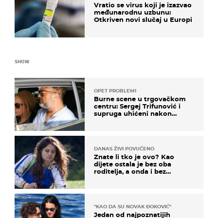
Vratio se virus koji je izazvao
međunarodnu uzbunu:
Otkriven novi slučaj u Europi
SHOW
OPET PROBLEMI
Burne scene u trgovačkom
centru: Sergej Trifunović i
supruga uhićeni nakon
svađe!
DANAS ŽIVI POVUČENO
Znate li tko je ovo? Kao
dijete ostala je bez oba
roditelja, a onda i bez
milijuna koje je trebala
naslijediti
"KAO DA SU NOVAK ĐOKOVIĆ"
Jedan od najpoznatijih