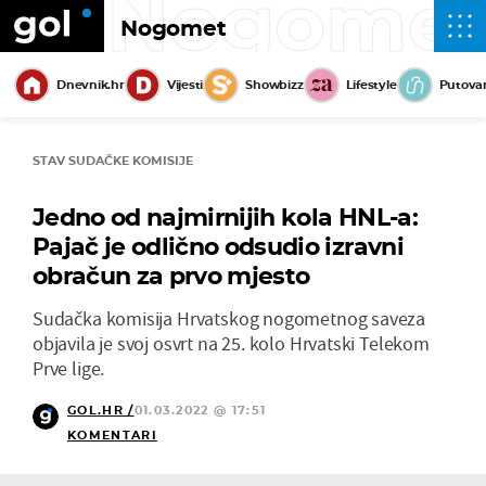
Nogome
Nogomet
Dnevnik.hr
Vijesti
Showbizz
Lifestyle
Putova
STAV SUDAČKE KOMISIJE
Jedno od najmirnijih kola HNL-a:
Pajač je odlično odsudio izravni
obračun za prvo mjesto
Sudačka komisija Hrvatskog nogometnog saveza
objavila je svoj osvrt na 25. kolo Hrvatski Telekom
Prve lige.
GOL.HR /
01.03.2022 @ 17:51
KOMENTARI