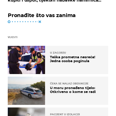
kupiti i usput, tijekom nabavke namirnica...
Pronađite što vas zanima
VIJESTI
U ZAGORJU
Teška prometna nesreća!
Jedna osoba poginula
ČEKA SE NALAZ OBDUKCIJE
U moru pronađeno tijelo:
Otkriveno o kome se radi
PACIJENT U IZOLACIJI