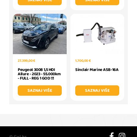
SAZNAJ VIŠE
SAZNAJ VIŠE
1.700,00 €
27.399,00 €
Sinclair Marine ASB-16A
Peugeot 3008 1,5 HDI
Allure - 2023 - 55.000km
- FULL - REG 1 GOD !!!
SAZNAJ VIŠE
SAZNAJ VIŠE
© Gol.hr