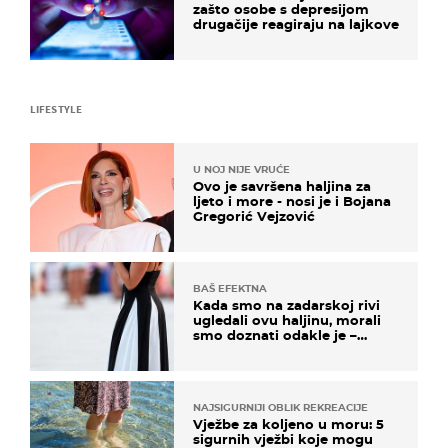
zašto osobe s depresijom
drugačije reagiraju na lajkove
LIFESTYLE
U NOJ NIJE VRUĆE
Ovo je savršena haljina za
ljeto i more - nosi je i Bojana
Gregorić Vejzović
BAŠ EFEKTNA
Kada smo na zadarskoj rivi
ugledali ovu haljinu, morali
smo doznati odakle je –
košta samo 18 eura
NAJSIGURNIJI OBLIK REKREACIJE
Vježbe za koljeno u moru: 5
sigurnih vježbi koje mogu