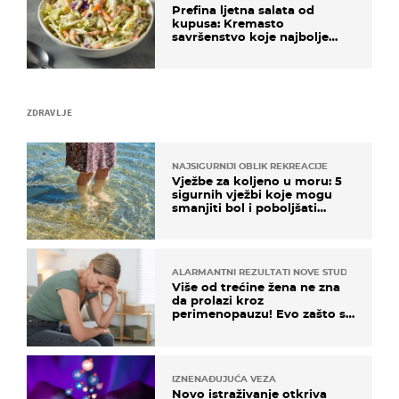
Prefina ljetna salata od
kupusa: Kremasto
savršenstvo koje najbolje
paše uz pečeno meso
ZDRAVLJE
NAJSIGURNIJI OBLIK REKREACIJE
Vježbe za koljeno u moru: 5
sigurnih vježbi koje mogu
smanjiti bol i poboljšati
pokretljivost
ALARMANTNI REZULTATI NOVE STUDIJE
Više od trećine žena ne zna
da prolazi kroz
perimenopauzu! Evo zašto su
simptomi toliko zbunjujući
IZNENAĐUJUĆA VEZA
Novo istraživanje otkriva