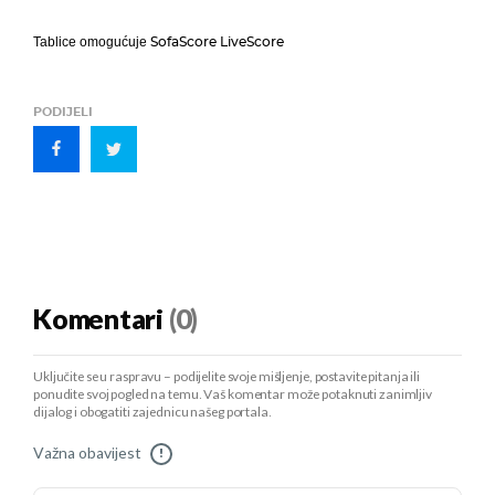
SofaScore LiveScore
Tablice omogućuje
PODIJELI
Komentari
(0)
Uključite se u raspravu – podijelite svoje mišljenje, postavite pitanja ili
ponudite svoj pogled na temu. Vaš komentar može potaknuti zanimljiv
dijalog i obogatiti zajednicu našeg portala.
Važna obavijest
!