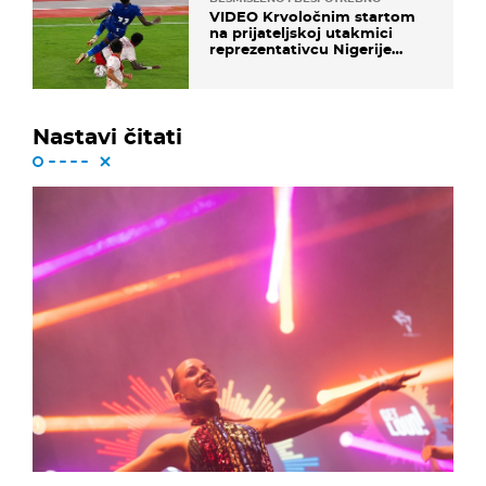
VIDEO Krvoločnim startom
na prijateljskoj utakmici
reprezentativcu Nigerije
završila sezona!
Nastavi čitati