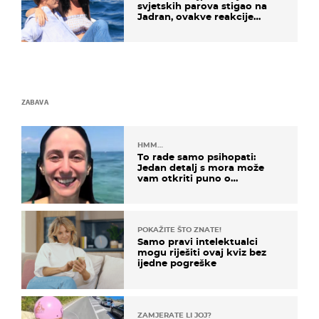
svjetskih parova stigao na
Jadran, ovakve reakcije
vjerojatno nisu očekivali
ZABAVA
HMM…
To rade samo psihopati:
Jedan detalj s mora može
vam otkriti puno o
prijateljima
POKAŽITE ŠTO ZNATE!
Samo pravi intelektualci
mogu riješiti ovaj kviz bez
ijedne pogreške
ZAMJERATE LI JOJ?