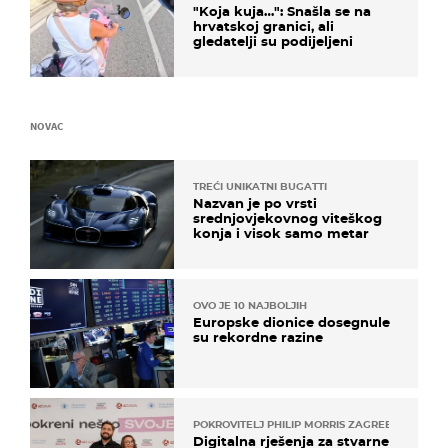
"Koja kuja…": Snašla se na
hrvatskoj granici, ali
gledatelji su podijeljeni
NOVAC
TREĆI UNIKATNI BUGATTI
Nazvan je po vrsti
srednjovjekovnog viteškog
konja i visok samo metar
OVO JE 10 NAJBOLJIH
Europske dionice dosegnule
su rekordne razine
POKROVITELJ PHILIP MORRIS ZAGREB
Digitalna rješenja za stvarne