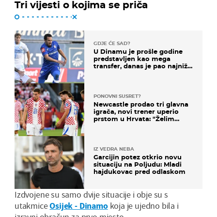
Tri vijesti o kojima se priča
GDJE ĆE SAD?
U Dinamu je prošle godine
predstavljen kao mega
transfer, danas je pao najniže
u karijeri
PONOVNI SUSRET?
Newcastle prodao tri glavna
igrača, novi trener uperio
prstom u Hrvata: "Želim
njega!"
IZ VEDRA NEBA
Garcijin potez otkrio novu
situaciju na Poljudu: Mladi
hajdukovac pred odlaskom
Izdvojene su samo dvije situacije i obje su s
utakmice
Osijek - Dinamo
koja je ujedno bila i
izravni obračun za prvo mjesto.