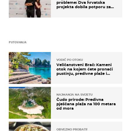
probleme: Dva hrvatska
projekta dobila potporu za
razvoj
PUTOVANJA
VODIČ PO OTOKU
Veličanstveni Brač: Kameni
otok na kojem ćete pronaći
pustinju, predivne plaže i
uzbudljivu hranu
NAJMANJA NA SVIJETU
Čudo prirode: Predivna
pješčana plaža na 100 metara
od mora
OBVEZNO PROBATI!