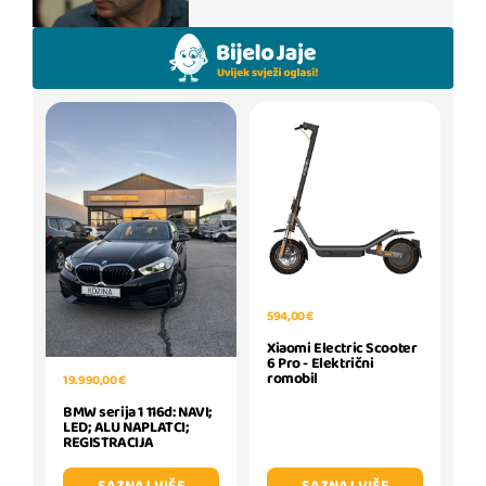
594,00 €
Xiaomi Electric Scooter
6 Pro - Električni
romobil
19.990,00 €
BMW serija 1 116d: NAVI;
LED; ALU NAPLATCI;
REGISTRACIJA