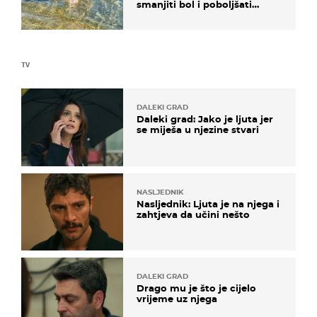
smanjiti bol i poboljšati
pokretljivost
TV
DALEKI GRAD
Daleki grad: Jako je ljuta jer
se miješa u njezine stvari
NASLJEDNIK
Nasljednik: Ljuta je na njega i
zahtjeva da učini nešto
DALEKI GRAD
Drago mu je što je cijelo
vrijeme uz njega