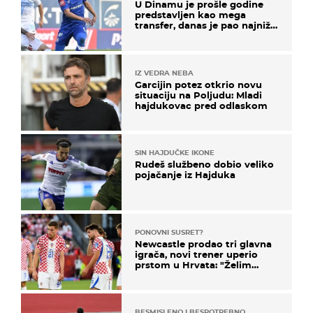
U Dinamu je prošle godine
predstavljen kao mega
transfer, danas je pao najniže
u karijeri
IZ VEDRA NEBA
Garcijin potez otkrio novu
situaciju na Poljudu: Mladi
hajdukovac pred odlaskom
SIN HAJDUČKE IKONE
Rudeš službeno dobio veliko
pojačanje iz Hajduka
PONOVNI SUSRET?
Newcastle prodao tri glavna
igrača, novi trener uperio
prstom u Hrvata: "Želim
njega!"
BESMISLENO I BESPOTREBNO