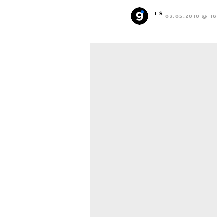
I.Š.
03.05.2010 @ 16