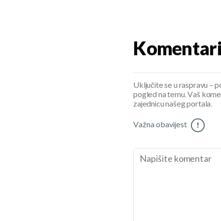
Komentar
Uključite se u raspravu – pod
pogled na temu. Vaš koment
zajednicu našeg portala.
Važna obavijest
!