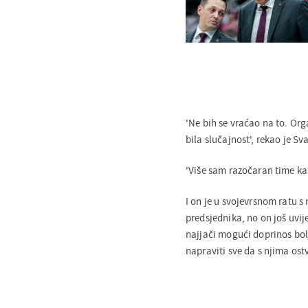
'Ne bih se vraćao na to. Org
bila slučajnost', rekao je 
'Više sam razočaran time kak
I on je u svojevrsnom ratu s
predsjednika, no on još uvij
najjači mogući doprinos bol
napraviti sve da s njima ost