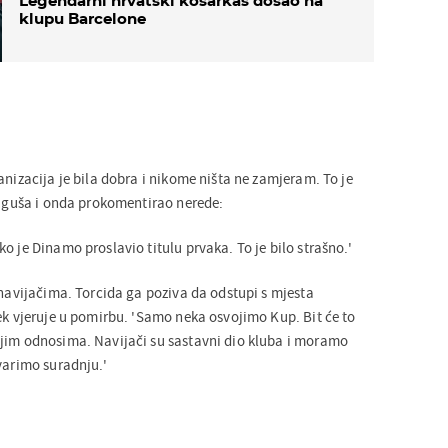
Legendarni hrvatski košarkaš došao na
klupu Barcelone
anizacija je bila dobra i nikome ništa ne zamjeram. To je
Svaguša i onda prokomentirao nerede:
o je Dinamo proslavio titulu prvaka. To je bilo strašno.'
 navijačima. Torcida ga poziva da odstupi s mjesta
ek vjeruje u pomirbu. 'Samo neka osvojimo Kup. Bit će to
jim odnosima. Navijači su sastavni dio kluba i moramo
varimo suradnju.'