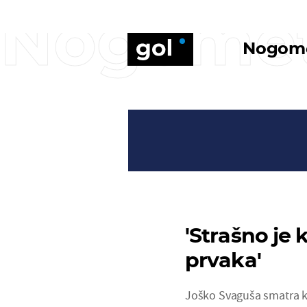
Nogome
Nogom
'Strašno je
prvaka'
Joško Svaguša smatra ka