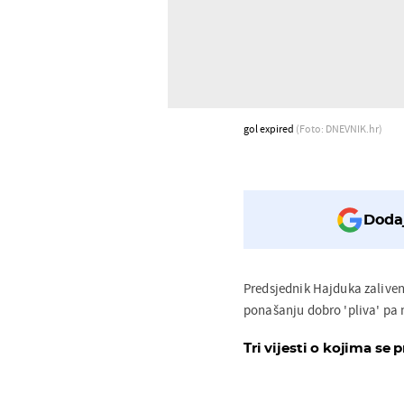
gol expired
(Foto: DNEVNIK.hr)
Dodaj
Predsjednik Hajduka zaliven
ponašanju dobro 'pliva' pa ni
Tri vijesti o kojima se p