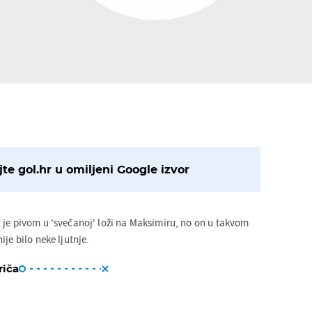
te gol.hr u omiljeni Google izvor
 je pivom u 'svečanoj' loži na Maksimiru, no on u takvom
je bilo neke ljutnje.
riča