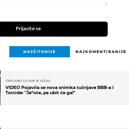
Prijavite se
NAJČITANIJE
NAJKOMENTIRANIJE
CIPELARILI GA DOK JE LEŽAO
VIDEO Pojavila se nova snimka tučnjave BBB-a i
Torcide: "Je*ote, pa ubit će ga!"