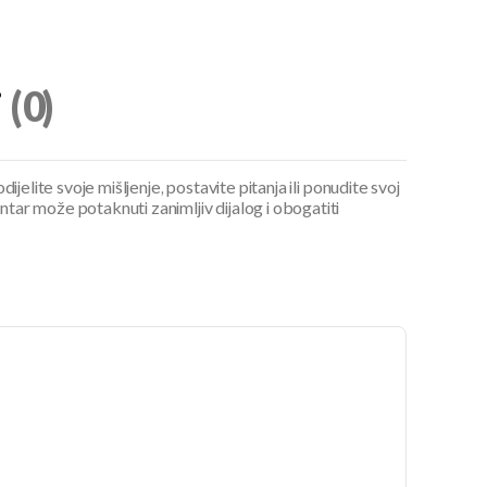
i
(0)
ijelite svoje mišljenje, postavite pitanja ili ponudite svoj
ar može potaknuti zanimljiv dijalog i obogatiti