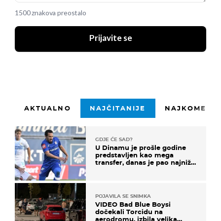
1500 znakova preostalo
Prijavite se
AKTUALNO
NAJČITANIJE
NAJKOMENTI
GDJE ĆE SAD?
U Dinamu je prošle godine
predstavljen kao mega
transfer, danas je pao najniže
u karijeri
POJAVILA SE SNIMKA
VIDEO Bad Blue Boysi
dočekali Torcidu na
aerodromu, izbila velika