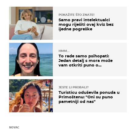
POKAŽITE ŠTO ZNATE!
Samo pravi intelektualci
mogu riješiti ovaj kviz bez
ijedne pogreške
HMM…
To rade samo psihopati:
Jedan detalj s mora može
vam otkriti puno o
prijateljima
JESTE LI PROBALI?
Turisticu oduševila ponuda u
Primoštenu: "Oni su puno
pametniji od nas"
NOVAC