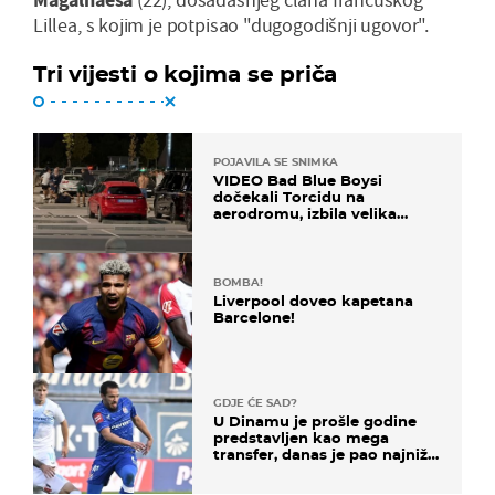
Lillea, s kojim je potpisao "dugogodišnji ugovor".
Tri vijesti o kojima se priča
POJAVILA SE SNIMKA
VIDEO Bad Blue Boysi
dočekali Torcidu na
aerodromu, izbila velika
masovna tučnjava
BOMBA!
Liverpool doveo kapetana
Barcelone!
GDJE ĆE SAD?
U Dinamu je prošle godine
predstavljen kao mega
transfer, danas je pao najniže
u karijeri