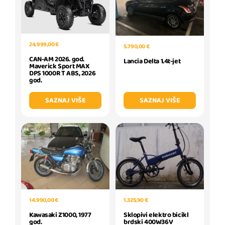
24.999,00 €
5.790,00 €
CAN-AM 2026. god.
Lancia Delta 1.4t-jet
Maverick Sport MAX
DPS 1000R T ABS, 2026
god.
SAZNAJ VIŠE
SAZNAJ VIŠE
14.990,00 €
1.325,90 €
Kawasaki Z1000, 1977
Sklopivi elektro bicikl
god.
brdski 400W36V