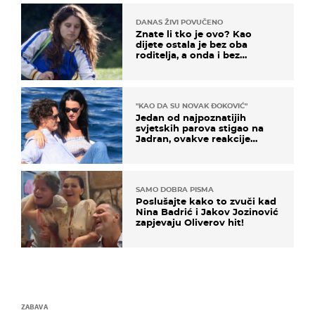
DANAS ŽIVI POVUČENO
Znate li tko je ovo? Kao
dijete ostala je bez oba
roditelja, a onda i bez
milijuna koje je trebala
naslijediti
"KAO DA SU NOVAK ĐOKOVIĆ"
Jedan od najpoznatijih
svjetskih parova stigao na
Jadran, ovakve reakcije
vjerojatno nisu očekivali
SAMO DOBRA PISMA
Poslušajte kako to zvuči kad
Nina Badrić i Jakov Jozinović
zapjevaju Oliverov hit!
ZABAVA