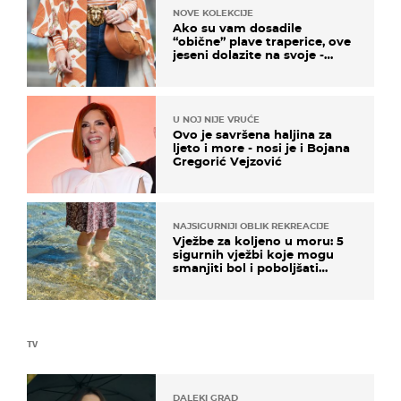
NOVE KOLEKCIJE
Ako su vam dosadile
“obične” plave traperice, ove
jeseni dolazite na svoje -
izdvajamo 15 hit modela
U NOJ NIJE VRUĆE
Ovo je savršena haljina za
ljeto i more - nosi je i Bojana
Gregorić Vejzović
NAJSIGURNIJI OBLIK REKREACIJE
Vježbe za koljeno u moru: 5
sigurnih vježbi koje mogu
smanjiti bol i poboljšati
pokretljivost
TV
DALEKI GRAD