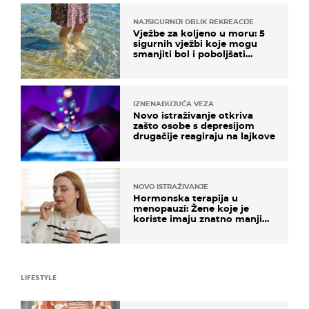
NAJSIGURNIJI OBLIK REKREACIJE
Vježbe za koljeno u moru: 5
sigurnih vježbi koje mogu
smanjiti bol i poboljšati
pokretljivost
IZNENAĐUJUĆA VEZA
Novo istraživanje otkriva
zašto osobe s depresijom
drugačije reagiraju na lajkove
NOVO ISTRAŽIVANJE
Hormonska terapija u
menopauzi: Žene koje je
koriste imaju znatno manji
rizik od ovoga
LIFESTYLE