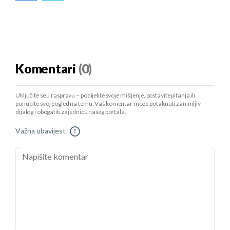
Komentari
(0)
Uključite se u raspravu – podijelite svoje mišljenje, postavite pitanja ili
ponudite svoj pogled na temu. Vaš komentar može potaknuti zanimljiv
dijalog i obogatiti zajednicu našeg portala.
Važna obavijest
!