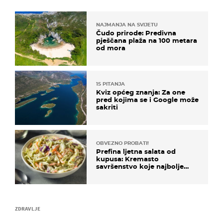
NAJMANJA NA SVIJETU
Čudo prirode: Predivna
pješčana plaža na 100 metara
od mora
15 PITANJA
Kviz općeg znanja: Za one
pred kojima se i Google može
sakriti
OBVEZNO PROBATI!
Prefina ljetna salata od
kupusa: Kremasto
savršenstvo koje najbolje
paše uz pečeno meso
ZDRAVLJE