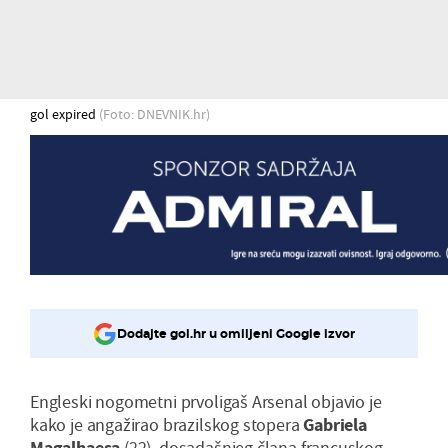
gol expired
(Foto: DNEVNIK.hr)
Dodajte gol.hr u omiljeni Google izvor
Engleski nogometni prvoligaš Arsenal objavio je
kako je angažirao brazilskog stopera
Gabriela
Magalhaesa
(22), dosadašnjeg člana francuskog