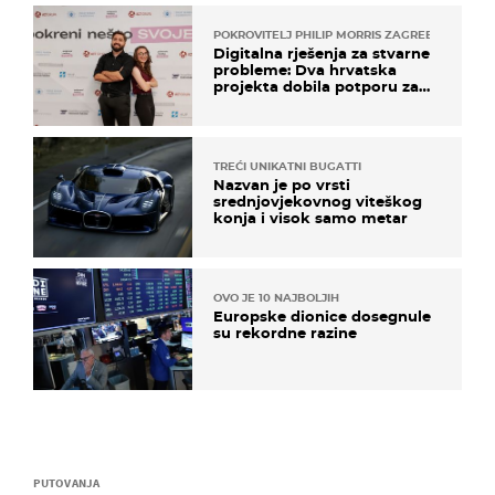
POKROVITELJ PHILIP MORRIS ZAGREB
Digitalna rješenja za stvarne
probleme: Dva hrvatska
projekta dobila potporu za
razvoj
TREĆI UNIKATNI BUGATTI
Nazvan je po vrsti
srednjovjekovnog viteškog
konja i visok samo metar
OVO JE 10 NAJBOLJIH
Europske dionice dosegnule
su rekordne razine
PUTOVANJA