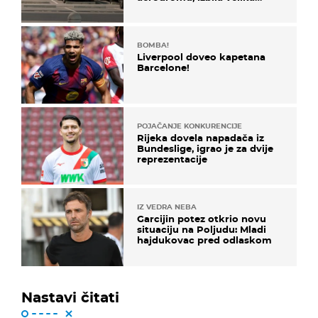
masovna tučnjava
BOMBA!
Liverpool doveo kapetana
Barcelone!
POJAČANJE KONKURENCIJE
Rijeka dovela napadača iz
Bundeslige, igrao je za dvije
reprezentacije
IZ VEDRA NEBA
Garcijin potez otkrio novu
situaciju na Poljudu: Mladi
hajdukovac pred odlaskom
Nastavi čitati