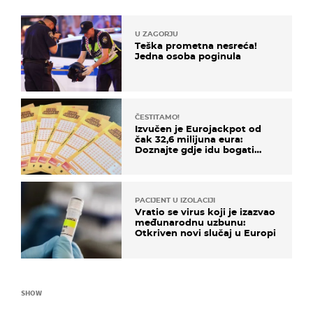
U ZAGORJU
Teška prometna nesreća!
Jedna osoba poginula
ČESTITAMO!
Izvučen je Eurojackpot od
čak 32,6 milijuna eura:
Doznajte gdje idu bogati
dobitci u Hrvatskoj
PACIJENT U IZOLACIJI
Vratio se virus koji je izazvao
međunarodnu uzbunu:
Otkriven novi slučaj u Europi
SHOW