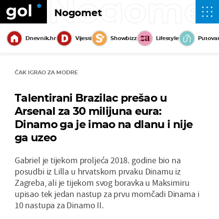
Nogome
Nogomet
Dnevnik.hr
Vijesti
Showbizz
Lifestyle
Putova
ČAK IGRAO ZA MODRE
Talentirani Brazilac prešao u
Arsenal za 30 milijuna eura:
Dinamo ga je imao na dlanu i nije
ga uzeo
Gabriel je tijekom proljeća 2018. godine bio na
posudbi iz Lilla u hrvatskom prvaku Dinamu iz
Zagreba, ali je tijekom svog boravka u Maksimiru
upisao tek jedan nastup za prvu momčadi Dinama i
10 nastupa za Dinamo II.