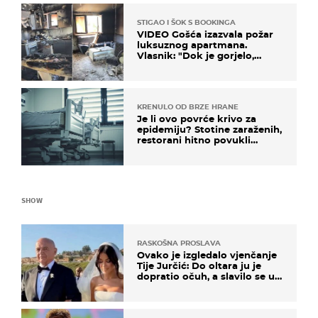
STIGAO I ŠOK S BOOKINGA
VIDEO Gošća izazvala požar
luksuznog apartmana.
Vlasnik: "Dok je gorjelo,
smijali su se, pili i pokazivali
mi srednji prst"
KRENULO OD BRZE HRANE
Je li ovo povrće krivo za
epidemiju? Stotine zaraženih,
restorani hitno povukli
proizvod
SHOW
RASKOŠNA PROSLAVA
Ovako je izgledalo vjenčanje
Tije Jurčić: Do oltara ju je
dopratio očuh, a slavilo se uz
Olivera i Rozgu