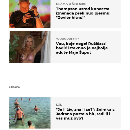
DRAMA U ŠIBENIKU
Thompson usred koncerta
iznenada prekinuo pjesmu:
"Zovite hitnu!"
"UUUUUUFFFF"
Vau, koje noge! Ružičasti
badić istaknuo je najbolje
adute Maje Šuput
ZABAVA
LOL
"Je li živ, zna li se?": Snimka s
Jadrana postala hit, radi li i
vaš muž ovo?