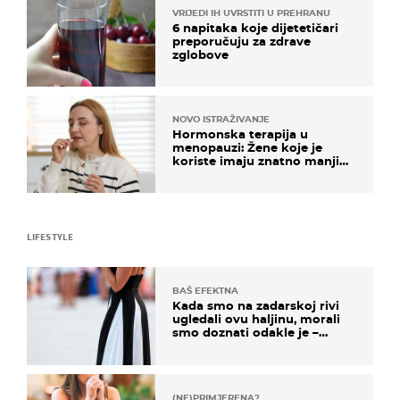
VRIJEDI IH UVRSTITI U PREHRANU
6 napitaka koje dijetetičari
preporučuju za zdrave
zglobove
NOVO ISTRAŽIVANJE
Hormonska terapija u
menopauzi: Žene koje je
koriste imaju znatno manji
rizik od ovoga
LIFESTYLE
BAŠ EFEKTNA
Kada smo na zadarskoj rivi
ugledali ovu haljinu, morali
smo doznati odakle je –
košta samo 18 eura
(NE)PRIMJERENA?