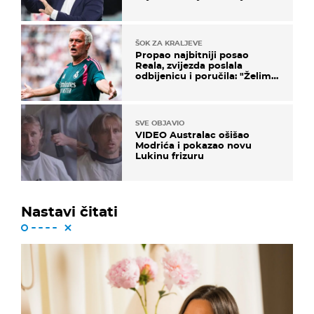
svijeta
ŠOK ZA KRALJEVE
Propao najbitniji posao
Reala, zvijezda poslala
odbijenicu i poručila: "Želim
u Barcelonu"
SVE OBJAVIO
VIDEO Australac ošišao
Modrića i pokazao novu
Lukinu frizuru
Nastavi čitati