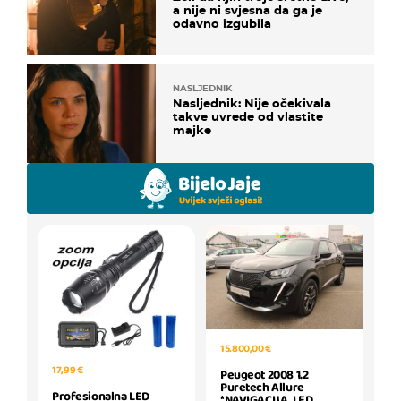
a nije ni svjesna da ga je
odavno izgubila
NASLJEDNIK
Nasljednik: Nije očekivala
takve uvrede od vlastite
majke
15.800,00 €
17,99 €
Peugeot 2008 1.2
Puretech Allure
Profesionalna LED
*NAVIGACIJA, LED,