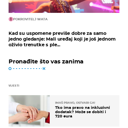
POKROVITELJ WATA
Kad su uspomene previše dobre za samo
jedno gledanje: Mali uređaj koji je još jednom
oživio trenutke s ple...
Pronađite što vas zanima
VIJESTI
IMAŠ PRAVO, OSTVARI GA!
Tko ima pravo na inkluzivni
dodatak? Može se dobiti i
720 eura