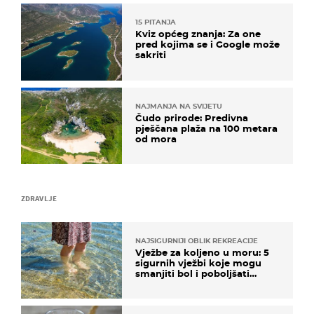
15 PITANJA
Kviz općeg znanja: Za one
pred kojima se i Google može
sakriti
NAJMANJA NA SVIJETU
Čudo prirode: Predivna
pješčana plaža na 100 metara
od mora
ZDRAVLJE
NAJSIGURNIJI OBLIK REKREACIJE
Vježbe za koljeno u moru: 5
sigurnih vježbi koje mogu
smanjiti bol i poboljšati
pokretljivost