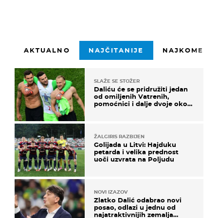
AKTUALNO
NAJČITANIJE
NAJKOMENTI
SLAŽE SE STOŽER
Daliću će se pridružiti jedan
od omiljenih Vatrenih,
pomoćnici i dalje dvoje oko
ponude
ŽALGIRIS RAZBIJEN
Golijada u Litvi: Hajduku
petarda i velika prednost
uoči uzvrata na Poljudu
NOVI IZAZOV
Zlatko Dalić odabrao novi
posao, odlazi u jednu od
najatraktivnijih zemalja