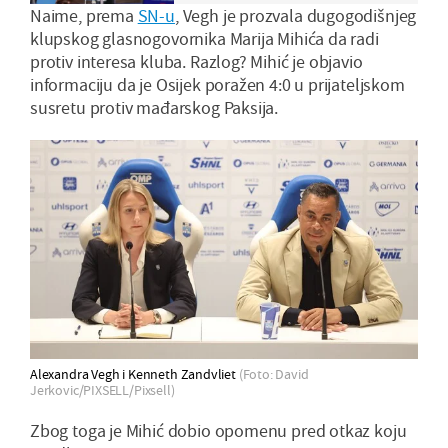
Naime, prema
SN-u
, Vegh je prozvala dugogodišnjeg
klupskog glasnogovornika Marija Mihića da radi
protiv interesa kluba. Razlog? Mihić je objavio
informaciju da je Osijek poražen 4:0 u prijateljskom
susretu protiv mađarskog Paksija.
Alexandra Vegh i Kenneth Zandvliet
(Foto: David
Jerkovic/PIXSELL/Pixsell)
Zbog toga je Mihić dobio opomenu pred otkaz koju