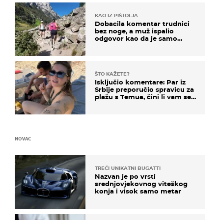
KAO IZ PIŠTOLJA
Dobacila komentar trudnici
bez noge, a muž ispalio
odgovor kao da je samo
čekao…
ŠTO KAŽETE?
Isključio komentare: Par iz
Srbije preporučio spravicu za
plažu s Temua, čini li vam se
ovo sigurnim?
NOVAC
TREĆI UNIKATNI BUGATTI
Nazvan je po vrsti
srednjovjekovnog viteškog
konja i visok samo metar