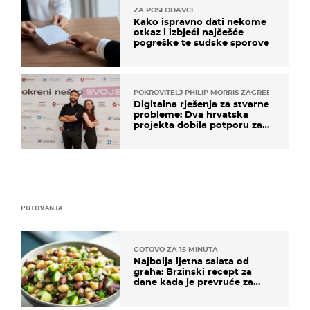
ZA POSLODAVCE
Kako ispravno dati nekome
otkaz i izbjeći najčešće
pogreške te sudske sporove
POKROVITELJ PHILIP MORRIS ZAGREB
Digitalna rješenja za stvarne
probleme: Dva hrvatska
projekta dobila potporu za
razvoj
PUTOVANJA
GOTOVO ZA 15 MINUTA
Najbolja ljetna salata od
graha: Brzinski recept za
dane kada je prevruće za
kuhanje