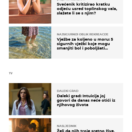
Svećenik kritizirao kratku
odjeću usred toplinskog vala,
slažete li se s njim?
NAJSIGURNIJI OBLIK REKREACIJE
Vježbe za koljeno u moru: 5
sigurnih vježbi koje mogu
smanjiti bol i poboljšati
pokretljivost
TV
DALEKI GRAD
Daleki grad: Intuicija joj
govori da danas neće otići iz
njihovog života
NASLJEDNIK
Želi da njih troje sretno žive,