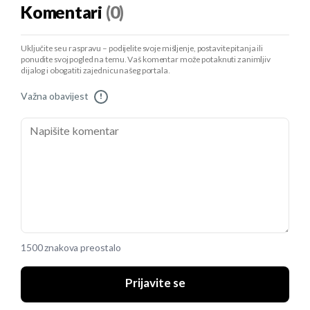
Komentari
(0)
Uključite se u raspravu – podijelite svoje mišljenje, postavite pitanja ili
ponudite svoj pogled na temu. Vaš komentar može potaknuti zanimljiv
dijalog i obogatiti zajednicu našeg portala.
Važna obavijest
!
1500 znakova preostalo
Prijavite se