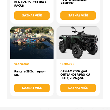
PUNJIVA SVJETILJKA +
KAMERA*
RAČUN
SAZNAJ VIŠE
SAZNAJ VIŠE
12.704,00 €
34.900,00 €
CAN-AM 2026. god.
Pantera 28 2xmagnum
OUTLANDER PRO XU
502
HD5 T, 2026 god.
SAZNAJ VIŠE
SAZNAJ VIŠE