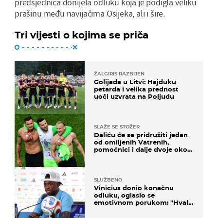
predsjednica donijela odluku koja je podigla veliku
prašinu među navijačima Osijeka, ali i šire.
Tri vijesti o kojima se priča
ŽALGIRIS RAZBIJEN
Golijada u Litvi: Hajduku
petarda i velika prednost
uoči uzvrata na Poljudu
SLAŽE SE STOŽER
Daliću će se pridružiti jedan
od omiljenih Vatrenih,
pomoćnici i dalje dvoje oko
ponude
SLUŽBENO
Vinicius donio konačnu
odluku, oglasio se
emotivnom porukom: "Hvala
vam svima"