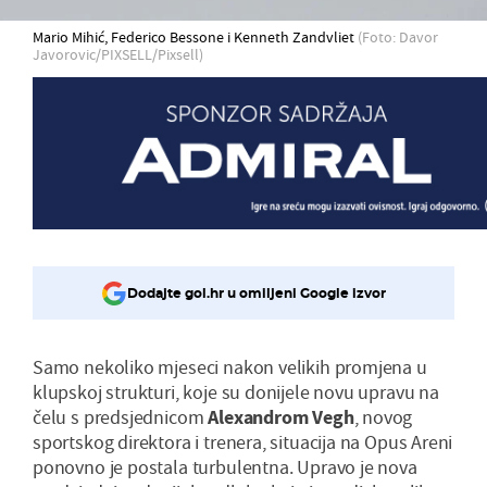
Mario Mihić, Federico Bessone i Kenneth Zandvliet
(Foto: Davor
Javorovic/PIXSELL/Pixsell)
Dodajte gol.hr u omiljeni Google izvor
Samo nekoliko mjeseci nakon velikih promjena u
klupskoj strukturi, koje su donijele novu upravu na
čelu s predsjednicom
Alexandrom
Vegh
, novog
sportskog direktora i trenera, situacija na Opus Areni
ponovno je postala turbulentna. Upravo je nova