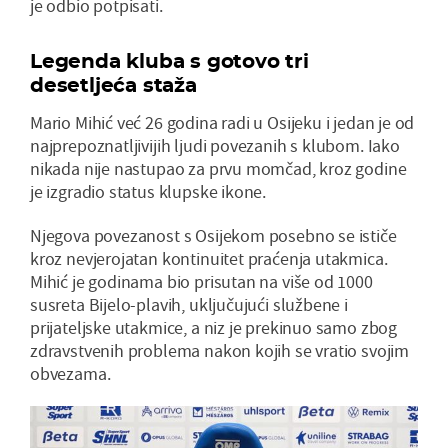
je odbio potpisati.
Legenda kluba s gotovo tri
desetljeća staža
Mario Mihić već 26 godina radi u Osijeku i jedan je od
najprepoznatljivijih ljudi povezanih s klubom. Iako
nikada nije nastupao za prvu momčad, kroz godine
je izgradio status klupske ikone.
Njegova povezanost s Osijekom posebno se ističe
kroz nevjerojatan kontinuitet praćenja utakmica.
Mihić je godinama bio prisutan na više od 1000
susreta Bijelo-plavih, uključujući službene i
prijateljske utakmice, a niz je prekinuo samo zbog
zdravstvenih problema nakon kojih se vratio svojim
obvezama.