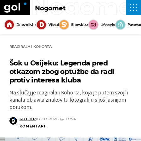
Nogome
Nogomet
Dnevnik.hr
Vijesti
Showbizz
Lifestyle
Putova
REAGIRALA I KOHORTA
Šok u Osijeku: Legenda pred
otkazom zbog optužbe da radi
protiv interesa kluba
Na slučaj je reagirala i Kohorta, koja je putem svojih
kanala objavila znakovitu fotografiju s još jasnijom
porukom.
GOL.HR
07.07.2026 @ 17:54
KOMENTARI