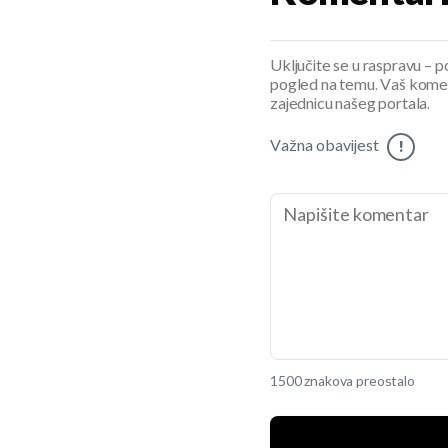
Uključite se u raspravu – pod
pogled na temu. Vaš koment
zajednicu našeg portala.
Važna obavijest
!
1500 znakova preostalo