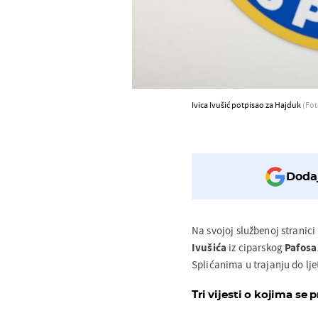
Ivica Ivušić potpisao za Hajduk
(Fot
Dodaj
Na svojoj službenoj stranic
Ivušića
iz ciparskog
Pafosa
Splićanima u trajanju do lje
Tri vijesti o kojima se p