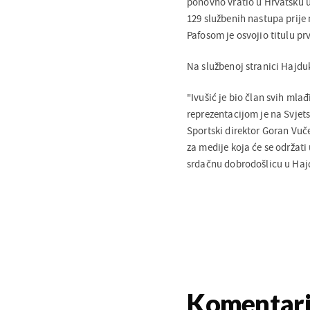
ponovno vratio u Hrvatsku u
129 službenih nastupa prije 
Pafosom je osvojio titulu pr
Na službenoj stranici Hajduk
"Ivušić je bio član svih mlađ
reprezentacijom je na Svje
Sportski direktor Goran Vuče
za medije koja će se održati 
srdačnu dobrodošlicu u Hajd
Komentar