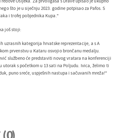
 redove Osijeka. Za prvoligaša s Drave upisao je ukupno
nego što je u siječnju 2023. godine potpisao za Pafos. S
vaka i trofej pobjednika Kupa."
a još stoji:
ih uzrasnih kategorija hrvatske reprezentacije, a s A
tskom prvenstvu u Kataru osvojio brončanu medalju.
vić službeno će predstaviti novog vratara na konferenciji
u utorak s početkom u 13 sati na Poljudu. Ivica, želimo ti
uk, puno sreće, uspješnih nastupa i sačuvanih mreža!"
i
(0)