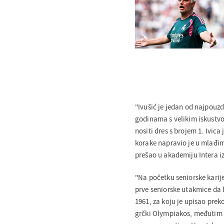
"Ivušić je jedan od najpouz
godinama s velikim iskustvo
nositi dres s brojem 1. Ivic
korake napravio je u mlađim
prešao u akademiju Intera iz
"Na početku seniorske karij
prve seniorske utakmice da b
1961, za koju je upisao prek
grčki Olympiakos, međutim p