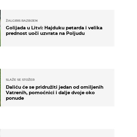
ŽALGIRIS RAZBIJEN
Golijada u Litvi: Hajduku petarda i velika
prednost uoči uzvrata na Poljudu
SLAŽE SE STOŽER
Daliću će se pridružiti jedan od omiljenih
Vatrenih, pomoćnici i dalje dvoje oko
ponude