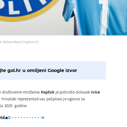
o: Robert Matić / hajduk.hr)
te gol.hr u omiljeni Google izvor
i i društvenim mrežama
Hajduk
je potvrdio dolazak
Ivice
. Hrvatski reprezentativac potpisao je ugovor sa
ta 2029. godine.
riča