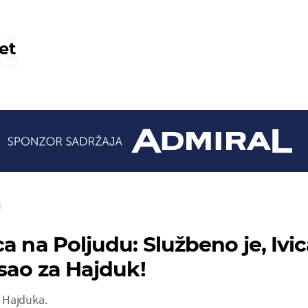
t
et
E
a na Poljudu: Službeno je, Ivi
isao za Hajduk!
ar Hajduka.