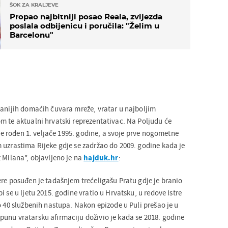
ŠOK ZA KRALJEVE
Propao najbitniji posao Reala, zvijezda
poslala odbijenicu i poručila: "Želim u
Barcelonu"
danijih domaćih čuvara mreže, vratar u najboljim
m te aktualni hrvatski reprezentativac. Na Poljudu će
a je rođen 1. veljače 1995. godine, a svoje prve nogometne
 uzrastima Rijeke gdje se zadržao do 2009. godine kada je
 Milana", objavljeno je na
hajduk.hr
:
ere posuđen je tadašnjem trećeligašu Pratu gdje je branio
i se u ljetu 2015. godine vratio u Hrvatsku, u redove Istre
o 40 službenih nastupa. Nakon epizode u Puli prešao je u
unu vratarsku afirmaciju doživio je kada se 2018. godine