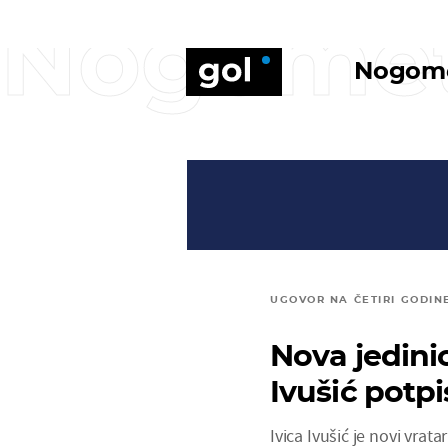
Nogome
Nogom
UGOVOR NA ČETIRI GODIN
Nova jedinic
Ivušić potp
Ivica Ivušić je novi vrat