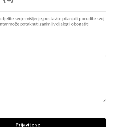
ijelite svoje mišljenje, postavite pitanja ili ponudite svoj
ar može potaknuti zanimljiv dijalog i obogatiti
Prijavite se