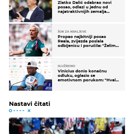
Zlatko Dalić odabrao novi
posao, odlazi u jednu od
najatraktivnijih zemalja
svijeta
ŠOK ZA KRALJEVE
Propao najbitniji posao
Reala, zvijezda poslala
odbijenicu i poručila: "Želim
u Barcelonu"
SLUŽBENO
Vinicius donio konačnu
odluku, oglasio se
emotivnom porukom: "Hvala
vam svima"
Nastavi čitati