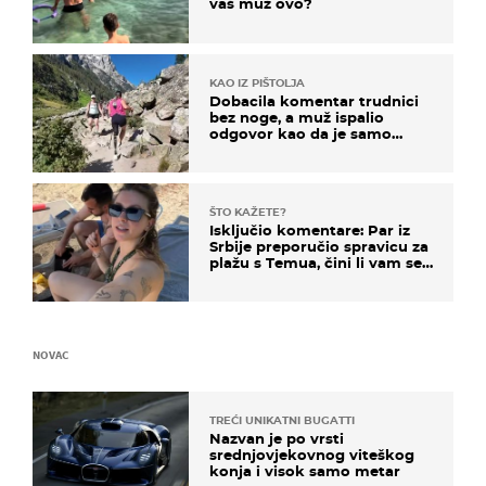
vaš muž ovo?
KAO IZ PIŠTOLJA
Dobacila komentar trudnici
bez noge, a muž ispalio
odgovor kao da je samo
čekao…
ŠTO KAŽETE?
Isključio komentare: Par iz
Srbije preporučio spravicu za
plažu s Temua, čini li vam se
ovo sigurnim?
NOVAC
TREĆI UNIKATNI BUGATTI
Nazvan je po vrsti
srednjovjekovnog viteškog
konja i visok samo metar