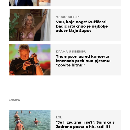
Olivera i Rozgu
"UUUUUUFFFF"
Vau, koje noge! Ružičasti
badić istaknuo je najbolje
adute Maje Šuput
DRAMA U ŠIBENIKU
Thompson usred koncerta
iznenada prekinuo pjesmu:
"Zovite hitnu!"
ZABAVA
LOL
"Je li živ, zna li se?": Snimka s
Jadrana postala hit, radi li i