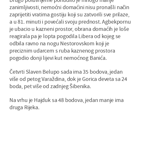
zanimljivosti, nemoćni domaćini nisu pronašli način
zaprijetiti vratima gostiju koji su zatvorili sve prilaze,
a u 81. minuti i povećali svoju prednost. Agbekpornu
je ubacio u kazneni prostor, obrana domaćih je loše
reagirala pa je lopta pogodila Libera od kojeg se
odbila ravno na nogu Nestorovskom koji je
preciznim udarcem s ruba kaznenog prostora
pogodio donji lijevi kut nemoćnog Banića.
Četvrti Slaven Belupo sada ima 35 bodova, jedan
više od petog Varaždina, dok je Gorica deveta sa 24
boda, pet više od zadnjeg Šibenika.
Na vrhu je Hajduk sa 48 bodova, jedan manje ima
druga Rijeka.