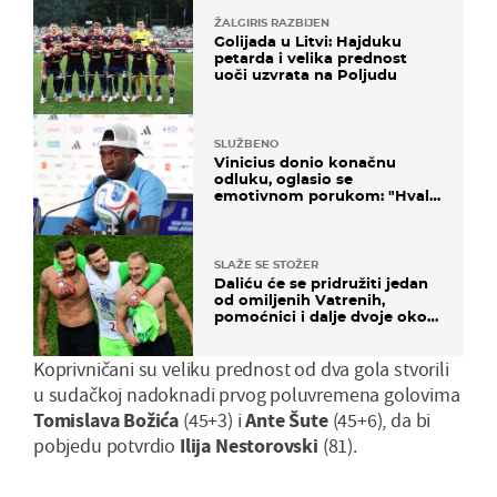
ŽALGIRIS RAZBIJEN
Golijada u Litvi: Hajduku
petarda i velika prednost
uoči uzvrata na Poljudu
SLUŽBENO
Vinicius donio konačnu
odluku, oglasio se
emotivnom porukom: "Hvala
vam svima"
SLAŽE SE STOŽER
Daliću će se pridružiti jedan
od omiljenih Vatrenih,
pomoćnici i dalje dvoje oko
ponude
Koprivničani su veliku prednost od dva gola stvorili
u sudačkoj nadoknadi prvog poluvremena golovima
Tomislava Božić
a
(45+3) i
Ante Šute
(45+6), da bi
pobjedu potvrdio
Ilija Nestorovski
(81).