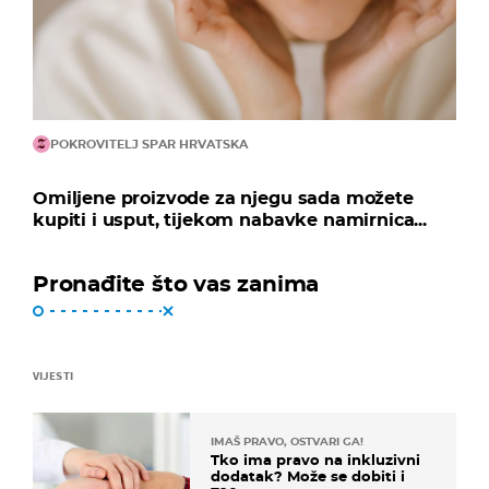
POKROVITELJ SPAR HRVATSKA
Omiljene proizvode za njegu sada možete
kupiti i usput, tijekom nabavke namirnica...
Pronađite što vas zanima
VIJESTI
IMAŠ PRAVO, OSTVARI GA!
Tko ima pravo na inkluzivni
dodatak? Može se dobiti i