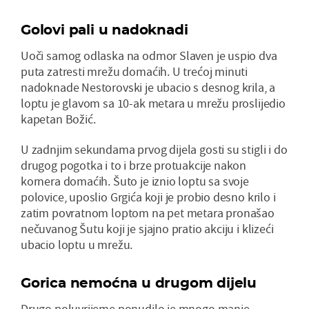
Golovi pali u nadoknadi
Uoči samog odlaska na odmor Slaven je uspio dva
puta zatresti mrežu domaćih. U trećoj minuti
nadoknade Nestorovski je ubacio s desnog krila, a
loptu je glavom sa 10-ak metara u mrežu proslijedio
kapetan Božić.
U zadnjim sekundama prvog dijela gosti su stigli i do
drugog pogotka i to i brze protuakcije nakon
kornera domaćih. Šuto je iznio loptu sa svoje
polovice, uposlio Grgića koji je probio desno krilo i
zatim povratnom loptom na pet metara pronašao
nečuvanog Šutu koji je sjajno pratio akciju i klizeći
ubacio loptu u mrežu.
Gorica nemoćna u drugom dijelu
Drugo poluvrijeme ponudilo je mnogo manje