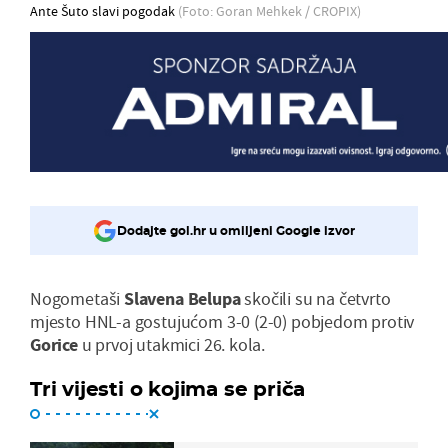
Ante Šuto slavi pogodak
(Foto: Goran Mehkek / CROPIX)
Dodajte gol.hr u omiljeni Google izvor
Nogometaši
Slavena Belupa
skočili su na četvrto
mjesto HNL-a gostujućom 3-0 (2-0) pobjedom protiv
Gorice
u prvoj utakmici 26. kola.
Tri vijesti o kojima se priča