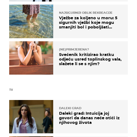
NAJSIGURNIJI OBLIK REKREACIJE
Vježbe za koljeno u moru: 5
sigurnih vježbi koje mogu
smanjiti bol i poboljšati
pokretljivost
(NE)PRIMJERENA?
Svećenik kritizirao kratku
odjeću usred toplinskog vala,
slažete li se s njim?
TV
DALEKI GRAD
Daleki grad: Intuicija joj
govori da danas neće otići iz
njihovog života