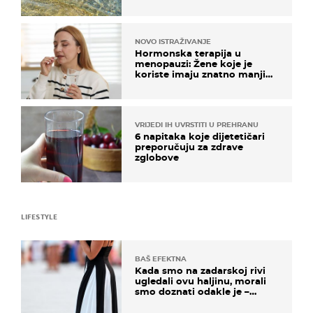
pokretljivost
NOVO ISTRAŽIVANJE
Hormonska terapija u
menopauzi: Žene koje je
koriste imaju znatno manji
rizik od ovoga
VRIJEDI IH UVRSTITI U PREHRANU
6 napitaka koje dijetetičari
preporučuju za zdrave
zglobove
LIFESTYLE
BAŠ EFEKTNA
Kada smo na zadarskoj rivi
ugledali ovu haljinu, morali
smo doznati odakle je –
košta samo 18 eura