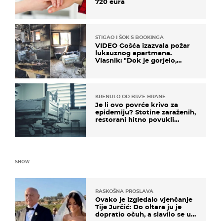
720 eura
STIGAO I ŠOK S BOOKINGA
VIDEO Gošća izazvala požar
luksuznog apartmana.
Vlasnik: "Dok je gorjelo,
smijali su se, pili i pokazivali
mi srednji prst"
KRENULO OD BRZE HRANE
Je li ovo povrće krivo za
epidemiju? Stotine zaraženih,
restorani hitno povukli
proizvod
SHOW
RASKOŠNA PROSLAVA
Ovako je izgledalo vjenčanje
Tije Jurčić: Do oltara ju je
dopratio očuh, a slavilo se uz