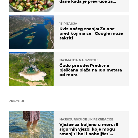
dane kada je prevruće za
kuhanje
15 PITANJA
Kviz općeg znanja: Za one
pred kojima se i Google može
sakriti
NAJMANJA NA SVIJETU
Čudo prirode: Predivna
pješčana plaža na 100 metara
od mora
ZDRAVLJE
NAJSIGURNIJI OBLIK REKREACIJE
Vježbe za koljeno u moru: 5
sigurnih vježbi koje mogu
smanjiti bol i poboljšati