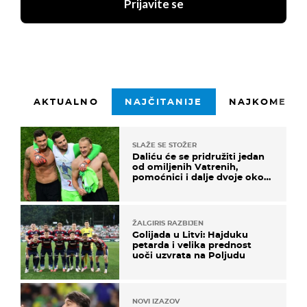
Prijavite se
AKTUALNO
NAJČITANIJE
NAJKOMENTI
SLAŽE SE STOŽER
Daliću će se pridružiti jedan
od omiljenih Vatrenih,
pomoćnici i dalje dvoje oko
ponude
ŽALGIRIS RAZBIJEN
Golijada u Litvi: Hajduku
petarda i velika prednost
uoči uzvrata na Poljudu
NOVI IZAZOV