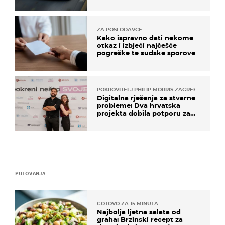
ZA POSLODAVCE
Kako ispravno dati nekome
otkaz i izbjeći najčešće
pogreške te sudske sporove
POKROVITELJ PHILIP MORRIS ZAGREB
Digitalna rješenja za stvarne
probleme: Dva hrvatska
projekta dobila potporu za
razvoj
PUTOVANJA
GOTOVO ZA 15 MINUTA
Najbolja ljetna salata od
graha: Brzinski recept za