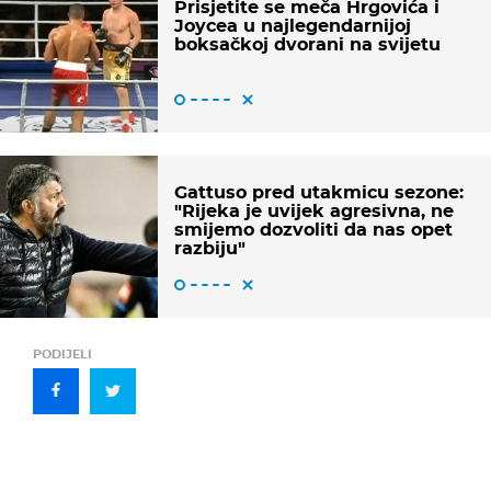
Prisjetite se meča Hrgovića i
Joycea u najlegendarnijoj
boksačkoj dvorani na svijetu
Gattuso pred utakmicu sezone:
"Rijeka je uvijek agresivna, ne
smijemo dozvoliti da nas opet
razbiju"
PODIJELI