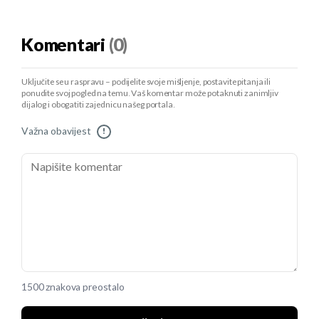
Komentari
(0)
Uključite se u raspravu – podijelite svoje mišljenje, postavite pitanja ili
ponudite svoj pogled na temu. Vaš komentar može potaknuti zanimljiv
dijalog i obogatiti zajednicu našeg portala.
Važna obavijest
!
1500 znakova preostalo