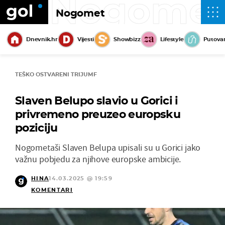
Nogome
Nogomet
Dnevnik.hr
Vijesti
Showbizz
Lifestyle
Putova
TEŠKO OSTVARENI TRIJUMF
Slaven Belupo slavio u Gorici i
privremeno preuzeo europsku
poziciju
Nogometaši Slaven Belupa upisali su u Gorici jako
važnu pobjedu za njihove europske ambicije.
HINA
14.03.2025 @ 19:59
KOMENTARI