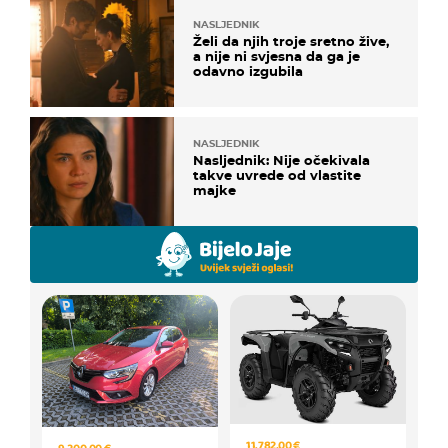
NASLJEDNIK
Želi da njih troje sretno žive,
a nije ni svjesna da ga je
odavno izgubila
NASLJEDNIK
Nasljednik: Nije očekivala
takve uvrede od vlastite
majke
11.782,00 €