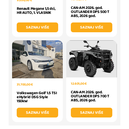
9.200,00 €
CAN-AM 2026. god.
Renault Megane 1,5 dci,
OUTLANDER DPS 500 T
HR AUTO, 1. VLASNIK
ABS, 2026 god.
SAZNAJ VIŠE
SAZNAJ VIŠE
12.601,00 €
31.700,00 €
CAN-AM 2026. god.
Volkswagen Golf 1.5 TSI
OUTLANDER DPS 700 T
eHybrid DSG Style
ABS, 2026 god.
150kW
SAZNAJ VIŠE
SAZNAJ VIŠE