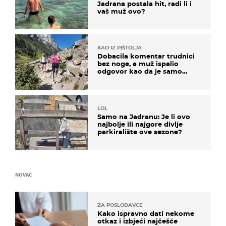
Jadrana postala hit, radi li i
vaš muž ovo?
KAO IZ PIŠTOLJA
Dobacila komentar trudnici
bez noge, a muž ispalio
odgovor kao da je samo
čekao…
LOL
Samo na Jadranu: Je li ovo
najbolje ili najgore divlje
parkiralište ove sezone?
NOVAC
ZA POSLODAVCE
Kako ispravno dati nekome
otkaz i izbjeći najčešće