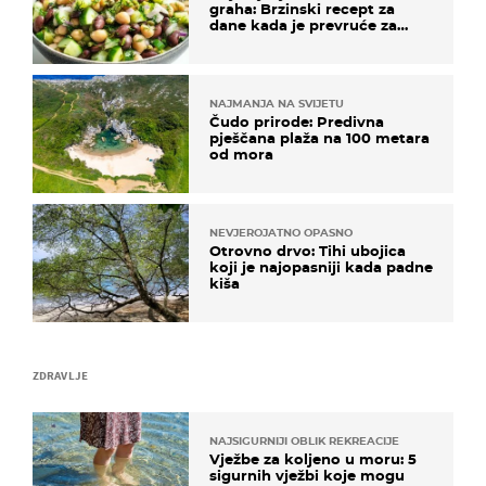
graha: Brzinski recept za
dane kada je prevruće za
kuhanje
NAJMANJA NA SVIJETU
Čudo prirode: Predivna
pješčana plaža na 100 metara
od mora
NEVJEROJATNO OPASNO
Otrovno drvo: Tihi ubojica
koji je najopasniji kada padne
kiša
ZDRAVLJE
NAJSIGURNIJI OBLIK REKREACIJE
Vježbe za koljeno u moru: 5
sigurnih vježbi koje mogu