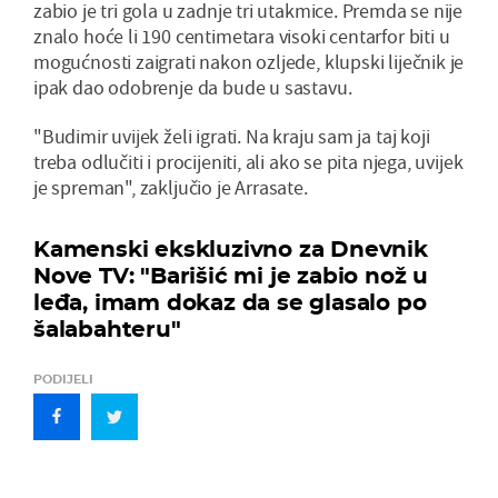
zabio je tri gola u zadnje tri utakmice. Premda se nije
znalo hoće li 190 centimetara visoki centarfor biti u
mogućnosti zaigrati nakon ozljede, klupski liječnik je
ipak dao odobrenje da bude u sastavu.
"Budimir uvijek želi igrati. Na kraju sam ja taj koji
treba odlučiti i procijeniti, ali ako se pita njega, uvijek
je spreman", zaključio je Arrasate.
Kamenski ekskluzivno za Dnevnik
Nove TV: "Barišić mi je zabio nož u
leđa, imam dokaz da se glasalo po
šalabahteru"
PODIJELI