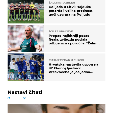
ŽALGIRIS RAZBIJEN
Golijada u Litvi: Hajduku
petarda i velika prednost
uoči uzvrata na Poljudu
ŠOK ZA KRALJEVE
Propao najbitniji posao
Reala, zvijezda poslala
odbijenicu i poručila: "Želim
u Barcelonu"
SJAJAN TJEDAN U EUROPI
Hrvatska nastavila uspon na
UEFA-inoj ljestvici:
Preskočena je još jedna
država
Nastavi čitati