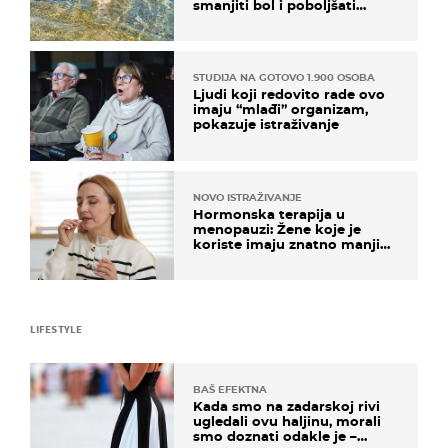
smanjiti bol i poboljšati
pokretljivost
STUDIJA NA GOTOVO 1.900 OSOBA
Ljudi koji redovito rade ovo
imaju “mlađi” organizam,
pokazuje istraživanje
NOVO ISTRAŽIVANJE
Hormonska terapija u
menopauzi: Žene koje je
koriste imaju znatno manji
rizik od ovoga
LIFESTYLE
BAŠ EFEKTNA
Kada smo na zadarskoj rivi
ugledali ovu haljinu, morali
smo doznati odakle je –