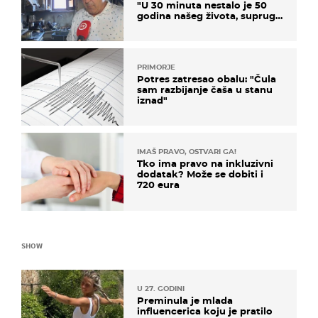
"U 30 minuta nestalo je 50
godina našeg života, supruga
i ja ne možemo oka sklopiti"
PRIMORJE
Potres zatresao obalu: "Čula
sam razbijanje čaša u stanu
iznad"
IMAŠ PRAVO, OSTVARI GA!
Tko ima pravo na inkluzivni
dodatak? Može se dobiti i
720 eura
SHOW
U 27. GODINI
Preminula je mlada
influencerica koju je pratilo