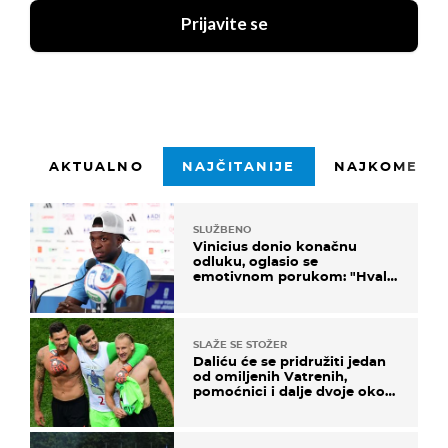
Prijavite se
AKTUALNO
NAJČITANIJE
NAJKOMENTI
SLUŽBENO
Vinicius donio konačnu
odluku, oglasio se
emotivnom porukom: "Hvala
vam svima"
SLAŽE SE STOŽER
Daliću će se pridružiti jedan
od omiljenih Vatrenih,
pomoćnici i dalje dvoje oko
ponude