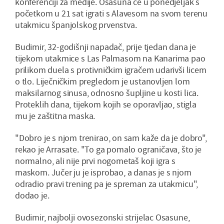
konferenciji za medije. Osasuna će u ponedjeljak s
početkom u 21 sat igrati s Alavesom na svom terenu
utakmicu španjolskog prvenstva.
Budimir, 32-godišnji napadač, prije tjedan dana je
tijekom utakmice s Las Palmasom na Kanarima pao
prilikom duela s protivničkim igračem udarivši licem
o tlo. Liječničkim pregledom je ustanovljen lom
maksilarnog sinusa, odnosno šupljine u kosti lica.
Proteklih dana, tijekom kojih se oporavljao, stigla
mu je zaštitna maska.
"Dobro je s njom trenirao, on sam kaže da je dobro",
rekao je Arrasate. "To ga pomalo ograničava, što je
normalno, ali nije prvi nogometaš koji igra s
maskom. Jučer ju je isprobao, a danas je s njom
odradio pravi trening pa je spreman za utakmicu",
dodao je.
Budimir, najbolji ovosezonski strijelac Osasune,