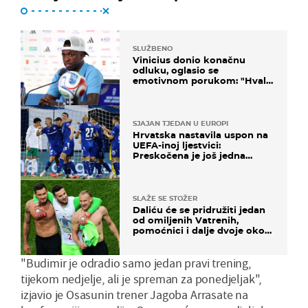
SLUŽBENO
Vinicius donio konačnu
odluku, oglasio se
emotivnom porukom: "Hvala
vam svima"
SJAJAN TJEDAN U EUROPI
Hrvatska nastavila uspon na
UEFA-inoj ljestvici:
Preskočena je još jedna
država
SLAŽE SE STOŽER
Daliću će se pridružiti jedan
od omiljenih Vatrenih,
pomoćnici i dalje dvoje oko
ponude
"Budimir je odradio samo jedan pravi trening,
tijekom nedjelje, ali je spreman za ponedjeljak",
izjavio je Osasunin trener Jagoba Arrasate na