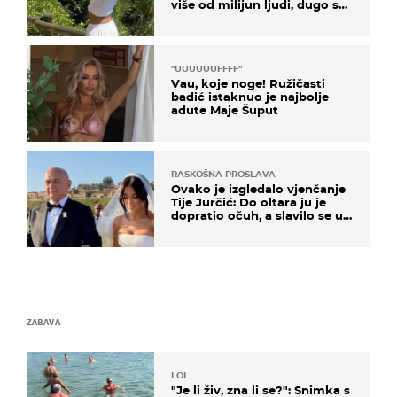
više od milijun ljudi, dugo se
borila s opakom bolešću
"UUUUUUFFFF"
Vau, koje noge! Ružičasti
badić istaknuo je najbolje
adute Maje Šuput
RASKOŠNA PROSLAVA
Ovako je izgledalo vjenčanje
Tije Jurčić: Do oltara ju je
dopratio očuh, a slavilo se uz
Olivera i Rozgu
ZABAVA
LOL
"Je li živ, zna li se?": Snimka s