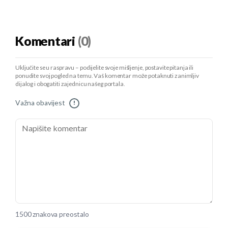
Komentari
(0)
Uključite se u raspravu – podijelite svoje mišljenje, postavite pitanja ili
ponudite svoj pogled na temu. Vaš komentar može potaknuti zanimljiv
dijalog i obogatiti zajednicu našeg portala.
Važna obavijest
!
1500 znakova preostalo