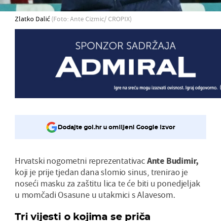
Zlatko Dalić
(Foto: Ante Cizmic/ CROPIX)
Dodajte gol.hr u omiljeni Google izvor
Hrvatski nogometni reprezentativac
Ante Budimir,
koji je prije tjedan dana slomio sinus, trenirao je
noseći masku za zaštitu lica te će biti u ponedjeljak
u momčadi Osasune u utakmici s Alavesom.
Tri vijesti o kojima se priča