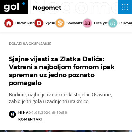
Nogome
Nogomet
Dnevnik.hr
Vijesti
Showbizz
Lifestyle
Putova
DOLAZI NA OKUPLJANJE
Sjajne vijesti za Zlatka Dalića:
Vatreni s najboljom formom ipak
spreman uz jedno poznato
pomagalo
Budimir, najbolji ovosezonski strijelac Osasune,
zabio je tri gola u zadnje tri utakmice.
HINA
04.03.2024 @ 10:58
KOMENTARI