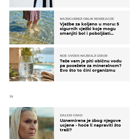
košta samo 18 eura
NAJSIGURNIJI OBLIK REKREACIJE
Vježbe za koljeno u moru: 5
sigurnih vježbi koje mogu
smanjiti bol i poboljšati
pokretljivost
NIJE UVIJEK NAJBOLJI IZBOR
Teže vam je piti običnu vodu
pa posežete za mineralnom?
Evo što to čini organizmu
TV
DALEKI GRAD
Uznemirena je zbog njegove
ucjene - hoće li napraviti što
traži?