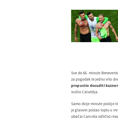
Sve do 66. minute Benevento 
za pogodak te jednu vrlo dvo
propustio dosuditi kazne
srušio Cataldija.
Samo dvije minute poslije 
je glavom poslao loptu u mr
ubačaj Cancela odlično rea