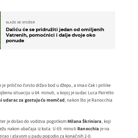
SLAŽE SE STOŽER
Daliću će se pridružiti jedan od omiljenih
Vatrenih, pomoćnici i dalje dvoje oko
ponude
je prilično čvrsto držao bod u džepu, a imao čak i prilike
jbenu situaciju u 64. minuti, u kojoj je sudac Luca Pairetto
ni udarac za gostujuću momčad
, nakon što je Ranocchia
Inter je došao do vodstva pogotkom
Milana Škriniara
, koji
ežu nakon ubačaja iz kuta. U 69. minuti
Ranocchia
je na
girao i glavom u padu pogodio za konačnih 2-0.