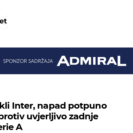
t
et
ukli Inter, napad potpuno
rotiv uvjerljivo zadnje
rie A