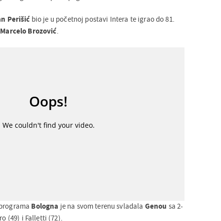
an Perišić
bio je u početnoj postavi Intera te igrao do 81.
o
Marcelo Brozović
.
g programa
Bologna
je na svom terenu svladala
Genou
sa 2-
o (49) i Falletti (72).