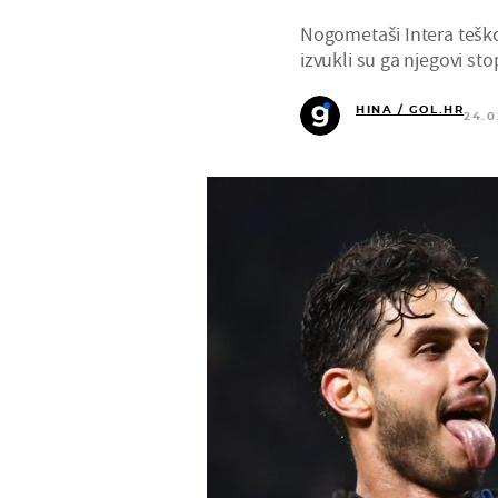
Nogometaši Intera teško
izvukli su ga njegovi sto
HINA / GOL.HR
24.0