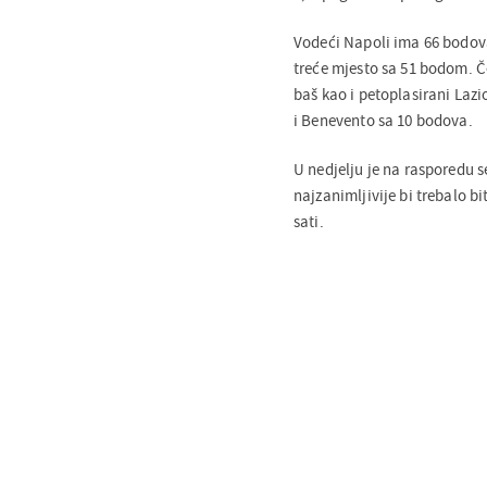
Vodeći Napoli ima 66 bodova
treće mjesto sa 51 bodom. 
baš kao i petoplasirani Lazi
i Benevento sa 10 bodova.
U nedjelju je na rasporedu 
najzanimljivije bi trebalo b
sati.