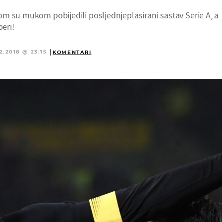
m su mukom pobijedili posljednjeplasirani sastav Serie A, a
peri!
2.2018 @ 23:15
KOMENTARI