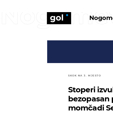
Nogome
Nogom
SKOK NA 3. MJESTO
Stoperi izv
bezopasan p
momčadi Se