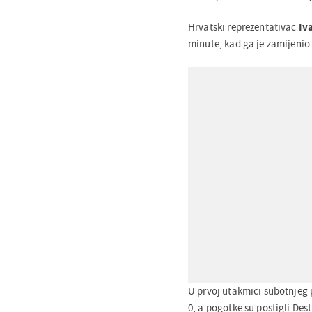
Hrvatski reprezentativac
Iv
minute, kad ga je zamijeni
U prvoj utakmici subotnje
0, a pogotke su postigli Destr