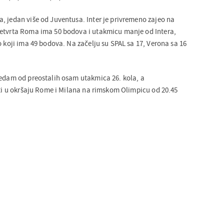
, jedan više od Juventusa. Inter je privremeno zajeo na
Četvrta Roma ima 50 bodova i utakmicu manje od Intera,
o koji ima 49 bodova. Na začelju su SPAL sa 17, Verona sa 16
sedam od preostalih osam utakmica 26. kola, a
iti u okršaju Rome i Milana na rimskom Olimpicu od 20.45