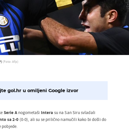
P)
(Foto: Afp)
te gol.hr u omiljeni Google izvor
ke
Serie A
nogometaši
Intera
su na San Siru svladali
to sa 2-0
(0-0), ali su se prilično namučili kako bi došli do
e pobjede.