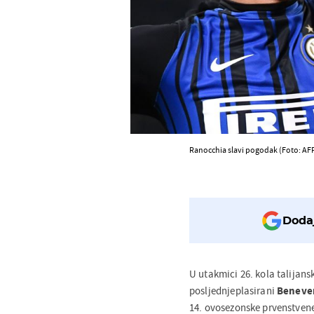
Ranocchia slavi pogodak (Foto: AF
Dodaj
U utakmici 26. kola talijans
posljednjeplasirani
Beneven
14. ovosezonske prvenstven