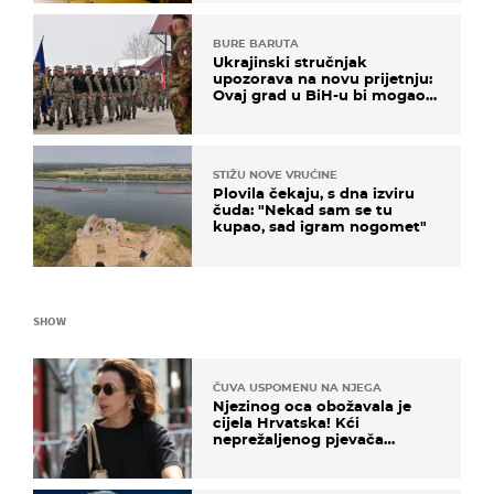
BURE BARUTA
Ukrajinski stručnjak
upozorava na novu prijetnju:
Ovaj grad u BiH-u bi mogao
biti žarište
STIŽU NOVE VRUĆINE
Plovila čekaju, s dna izviru
čuda: "Nekad sam se tu
kupao, sad igram nogomet"
SHOW
ČUVA USPOMENU NA NJEGA
Njezinog oca obožavala je
cijela Hrvatska! Kći
neprežaljenog pjevača
projurila špicom na dva
kotača