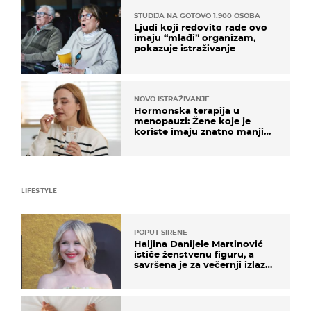
STUDIJA NA GOTOVO 1.900 OSOBA
Ljudi koji redovito rade ovo
imaju “mlađi” organizam,
pokazuje istraživanje
NOVO ISTRAŽIVANJE
Hormonska terapija u
menopauzi: Žene koje je
koriste imaju znatno manji
rizik od ovoga
LIFESTYLE
POPUT SIRENE
Haljina Danijele Martinović
ističe ženstvenu figuru, a
savršena je za večernji izlazak
na moru