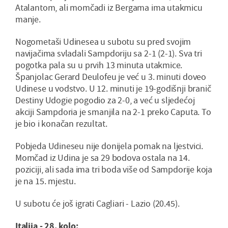
Atalantom, ali momčadi iz Bergama ima utakmicu
manje.
Nogometaši Udinesea u subotu su pred svojim
navijačima svladali Sampdoriju sa 2-1 (2-1). Sva tri
pogotka pala su u prvih 13 minuta utakmice.
Španjolac Gerard Deulofeu je već u 3. minuti doveo
Udinese u vodstvo. U 12. minuti je 19-godišnji branič
Destiny Udogie pogodio za 2-0, a već u sljedećoj
akciji Sampdoria je smanjila na 2-1 preko Caputa. To
je bio i konačan rezultat.
Pobjeda Udineseu nije donijela pomak na ljestvici.
Momčad iz Udina je sa 29 bodova ostala na 14.
poziciji, ali sada ima tri boda više od Sampdorije koja
je na 15. mjestu.
U subotu će još igrati Cagliari - Lazio (20.45).
Italija - 28. kolo: