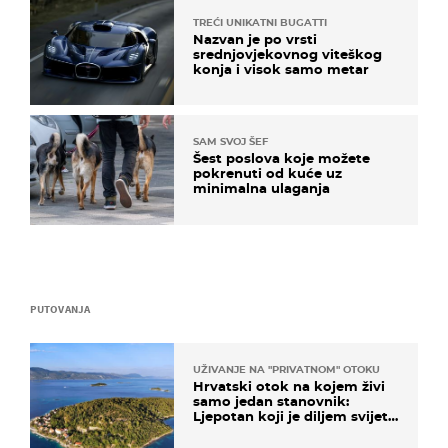
TREĆI UNIKATNI BUGATTI
Nazvan je po vrsti
srednjovjekovnog viteškog
konja i visok samo metar
SAM SVOJ ŠEF
Šest poslova koje možete
pokrenuti od kuće uz
minimalna ulaganja
PUTOVANJA
UŽIVANJE NA "PRIVATNOM" OTOKU
Hrvatski otok na kojem živi
samo jedan stanovnik:
Ljepotan koji je diljem svijeta
poznat po svojem "bijelom
zlatu"