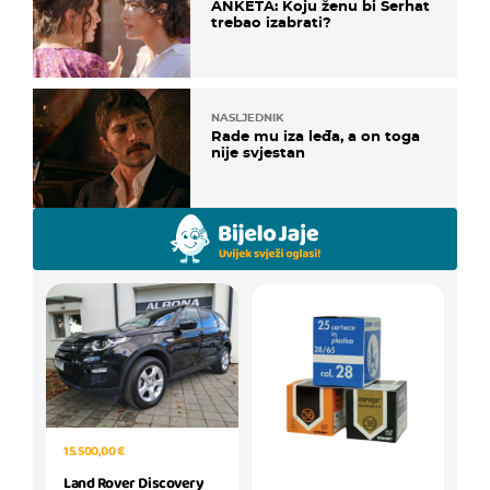
ANKETA: Koju ženu bi Serhat
trebao izabrati?
NASLJEDNIK
Rade mu iza leđa, a on toga
nije svjestan
15.500,00 €
Land Rover Discovery