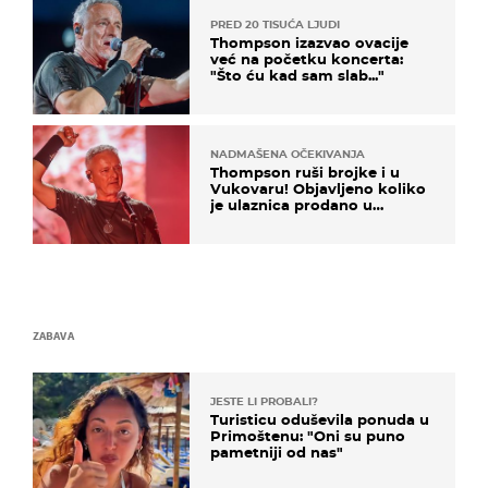
PRED 20 TISUĆA LJUDI
Thompson izazvao ovacije
već na početku koncerta:
"Što ću kad sam slab..."
NADMAŠENA OČEKIVANJA
Thompson ruši brojke i u
Vukovaru! Objavljeno koliko
je ulaznica prodano u
kratkom vremenu
ZABAVA
JESTE LI PROBALI?
Turisticu oduševila ponuda u
Primoštenu: "Oni su puno
pametniji od nas"