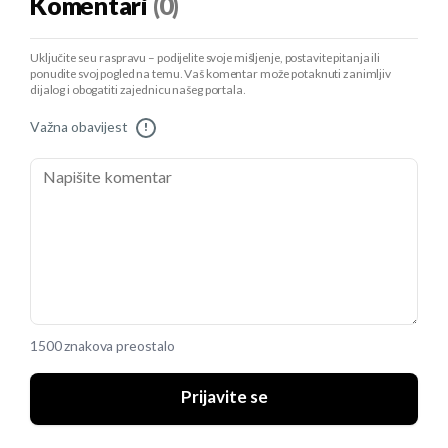
Komentari
(0)
Uključite se u raspravu – podijelite svoje mišljenje, postavite pitanja ili
ponudite svoj pogled na temu. Vaš komentar može potaknuti zanimljiv
dijalog i obogatiti zajednicu našeg portala.
Važna obavijest
!
1500 znakova preostalo
Prijavite se