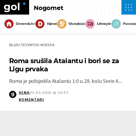
Nogome
Nogomet
Dnevnik.hr
Vijesti
Showbizz
Lifestyle
Putova
BLIZU ČETVRTOG MJESTA
Roma srušila Atalantu i bori se za
Ligu prvaka
Roma je pobijedila Atalantu 1:0 u 28. kolu Serie A...
HINA
05.03.2022 @ 20:27
KOMENTARI