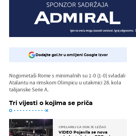
Dodajte gol.hr u omiljeni Google izvor
Nogometaši Rome s minimalnih su 1-0 (1-0) svladali
Atalantu na rimskom Olimpicu u utakmici 28. kola
talijanske Serie A.
Tri vijesti o kojima se priča
CIPELARILI GA DOK JE LEŽAO
VIDEO Pojavila se nova