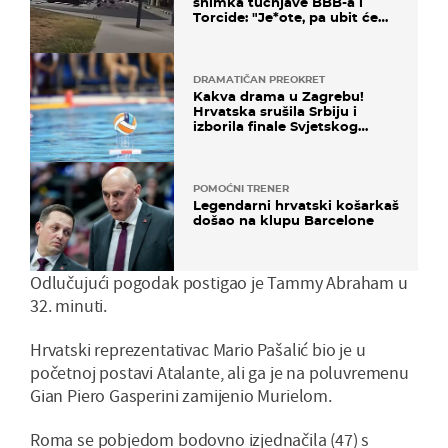
snimka tučnjave BBB-a i
Torcide: "Je*ote, pa ubit će
ga!"
DRAMATIČAN PREOKRET
Kakva drama u Zagrebu!
Hrvatska srušila Srbiju i
izborila finale Svjetskog
prvenstva
POMOĆNI TRENER
Legendarni hrvatski košarkaš
došao na klupu Barcelone
Odlučujući pogodak postigao je Tammy Abraham u
32. minuti.
Hrvatski reprezentativac Mario Pašalić bio je u
početnoj postavi Atalante, ali ga je na poluvremenu
Gian Piero Gasperini zamijenio Murielom.
Roma se pobjedom bodovno izjednačila (47) s