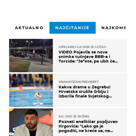
AKTUALNO
NAJČITANIJE
NAJKOMENTI
CIPELARILI GA DOK JE LEŽAO
VIDEO Pojavila se nova
snimka tučnjave BBB-a i
Torcide: "Je*ote, pa ubit će
ga!"
DRAMATIČAN PREOKRET
Kakva drama u Zagrebu!
Hrvatska srušila Srbiju i
izborila finale Svjetskog
prvenstva
AU, OVO JE RUŽNO
Poznati analitičar popljuvao
Hrgovića: "Lako ga je
pogoditi, ne kreće se, ne
koristi noge..."