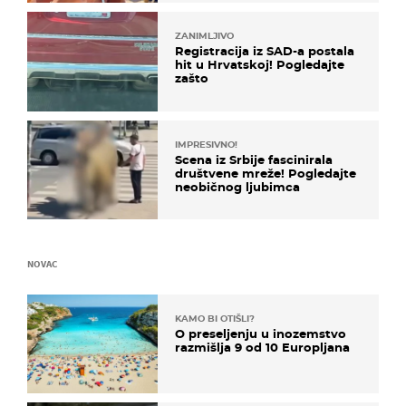
ZANIMLJIVO
Registracija iz SAD-a postala
hit u Hrvatskoj! Pogledajte
zašto
IMPRESIVNO!
Scena iz Srbije fascinirala
društvene mreže! Pogledajte
neobičnog ljubimca
NOVAC
KAMO BI OTIŠLI?
O preseljenju u inozemstvo
razmišlja 9 od 10 Europljana