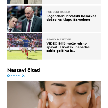
POMOĆNI TRENER
Legendarni hrvatski košarkaš
došao na klupu Barcelone
BRAVO, MAJSTORE
VIDEO Bilić može mirno
spavati: Hrvatski napadač
zabio golčinu iz
dalekometnog voleja, ali je
ispao iz Carabao Cupa
Nastavi čitati