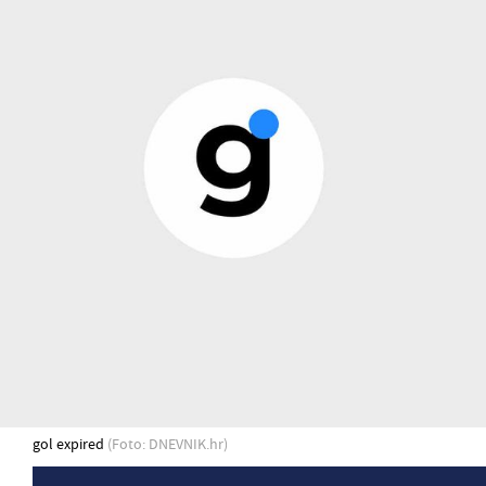
gol expired
(Foto: DNEVNIK.hr)