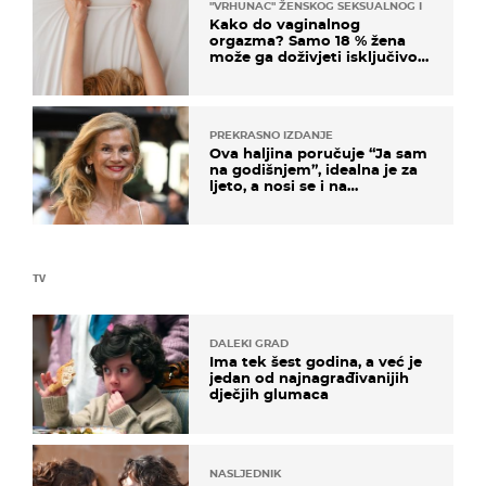
"VRHUNAC" ŽENSKOG SEKSUALNOG ISKUSTVA
Kako do vaginalnog
orgazma? Samo 18 % žena
može ga doživjeti isključivo
na ovaj način
PREKRASNO IZDANJE
Ova haljina poručuje “Ja sam
na godišnjem”, idealna je za
ljeto, a nosi se i na
zagrebačkoj špici
TV
DALEKI GRAD
Ima tek šest godina, a već je
jedan od najnagrađivanijih
dječjih glumaca
NASLJEDNIK