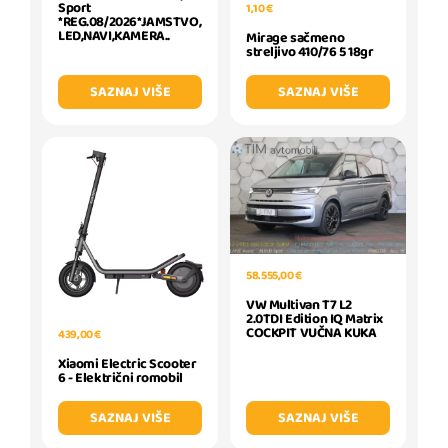
Sport
1,10 €
*REG.08/2026*JAMSTVO,
LED,NAVI,KAMERA..
Mirage sačmeno
streljivo 410/76 5 18gr
SAZNAJ VIŠE
SAZNAJ VIŠE
58.555,00 €
VW Multivan T7 L2
2.0TDI Edition IQ Matrix
COCKPIT VUČNA KUKA
439,00 €
Xiaomi Electric Scooter
6 - Električni romobil
SAZNAJ VIŠE
SAZNAJ VIŠE