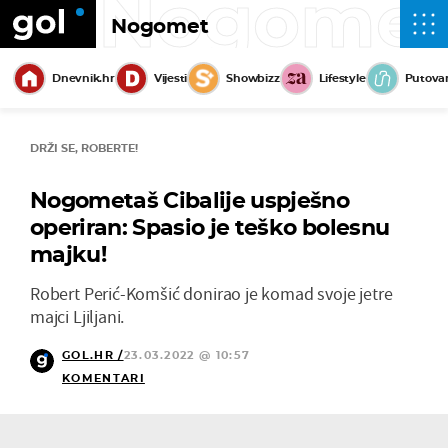
Nogome
Nogomet
Dnevnik.hr
Vijesti
Showbizz
Lifestyle
Putova
DRŽI SE, ROBERTE!
Nogometaš Cibalije uspješno
operiran: Spasio je teško bolesnu
majku!
Robert Perić-Komšić donirao je komad svoje jetre
majci Ljiljani.
GOL.HR /
23.03.2022 @ 10:57
KOMENTARI