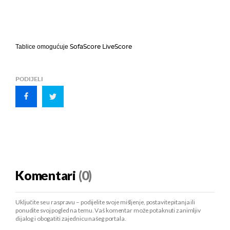
SofaScore LiveScore
Tablice omogućuje
PODIJELI
Komentari
(0)
Uključite se u raspravu – podijelite svoje mišljenje, postavite pitanja ili
ponudite svoj pogled na temu. Vaš komentar može potaknuti zanimljiv
dijalog i obogatiti zajednicu našeg portala.