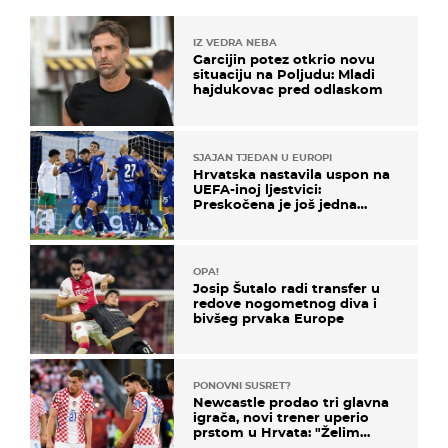
IZ VEDRA NEBA
Garcijin potez otkrio novu
situaciju na Poljudu: Mladi
hajdukovac pred odlaskom
SJAJAN TJEDAN U EUROPI
Hrvatska nastavila uspon na
UEFA-inoj ljestvici:
Preskočena je još jedna
država
OPA!
Josip Šutalo radi transfer u
redove nogometnog diva i
bivšeg prvaka Europe
PONOVNI SUSRET?
Newcastle prodao tri glavna
igrača, novi trener uperio
prstom u Hrvata: "Želim
njega!"