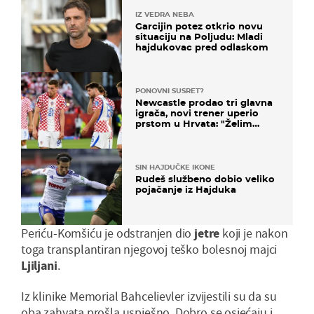
IZ VEDRA NEBA
Garcijin potez otkrio novu
situaciju na Poljudu: Mladi
hajdukovac pred odlaskom
PONOVNI SUSRET?
Newcastle prodao tri glavna
igrača, novi trener uperio
prstom u Hrvata: "Želim
njega!"
SIN HAJDUČKE IKONE
Rudeš službeno dobio veliko
pojačanje iz Hajduka
Periću-Komšiću je odstranjen dio
jetre
koji je nakon
toga transplantiran njegovoj teško bolesnoj majci
Ljiljani
.
Iz klinike Memorial Bahcelievler izvijestili su da su
oba zahvata prošla uspješno. Dobro se osjećaju i