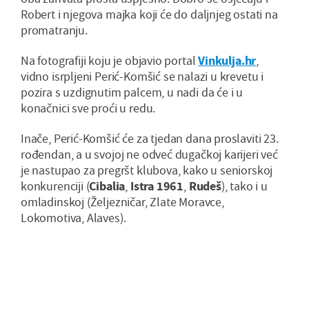
Robert i njegova majka koji će do daljnjeg ostati na
promatranju.
Na fotografiji koju je objavio portal
Vinkulja.hr
,
vidno isrpljeni Perić-Komšić se nalazi u krevetu i
pozira s uzdignutim palcem, u nadi da će i u
konačnici sve proći u redu.
Inače, Perić-Komšić će za tjedan dana proslaviti 23.
rođendan, a u svojoj ne odveć dugačkoj karijeri već
je nastupao za pregršt klubova, kako u seniorskoj
konkurenciji (
Cibalia
,
Istra 1961
,
Rudeš
), tako i u
omladinskoj (Željezničar, Zlate Moravce,
Lokomotiva, Alaves).