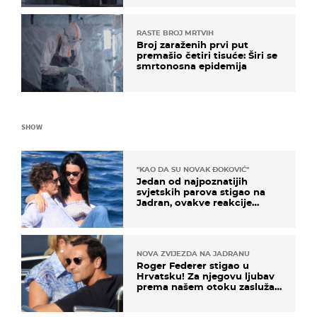
NATO-a
RASTE BROJ MRTVIH
Broj zaraženih prvi put
premašio četiri tisuće: Širi se
smrtonosna epidemija
SHOW
"KAO DA SU NOVAK ĐOKOVIĆ"
Jedan od najpoznatijih
svjetskih parova stigao na
Jadran, ovakve reakcije
vjerojatno nisu očekivali
NOVA ZVIJEZDA NA JADRANU
Roger Federer stigao u
Hrvatsku! Za njegovu ljubav
prema našem otoku zaslužan
je jedan poznati Hrvat