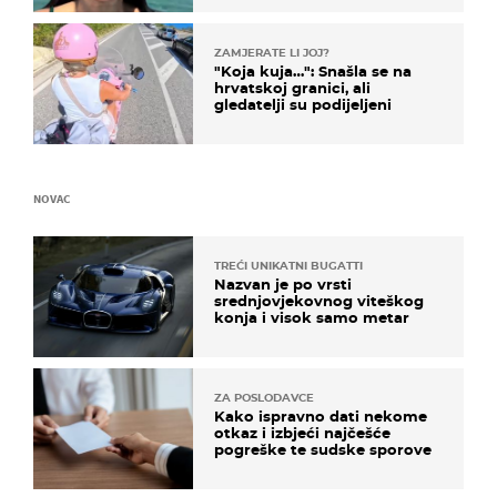
ZAMJERATE LI JOJ?
"Koja kuja…": Snašla se na
hrvatskoj granici, ali
gledatelji su podijeljeni
NOVAC
TREĆI UNIKATNI BUGATTI
Nazvan je po vrsti
srednjovjekovnog viteškog
konja i visok samo metar
ZA POSLODAVCE
Kako ispravno dati nekome
otkaz i izbjeći najčešće
pogreške te sudske sporove