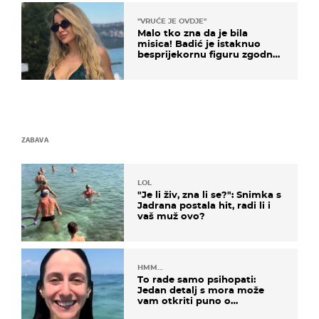
"VRUĆE JE OVDJE"
Malo tko zna da je bila
misica! Badić je istaknuo
besprijekornu figuru zgodne
voditeljice
ZABAVA
LOL
"Je li živ, zna li se?": Snimka s
Jadrana postala hit, radi li i
vaš muž ovo?
HMM…
To rade samo psihopati:
Jedan detalj s mora može
vam otkriti puno o
prijateljima