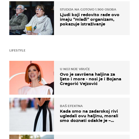
STUDIJA NA GOTOVO 1.900 OSOBA
Ljudi koji redovito rade ovo
imaju “mlađi” organizam,
pokazuje istraživanje
LIFESTYLE
U NOJ NIJE VRUĆE
Ovo je savršena haljina za
ljeto i more - nosi je i Bojana
Gregorić Vejzović
BAŠ EFEKTNA
Kada smo na zadarskoj rivi
ugledali ovu haljinu, morali
smo doznati odakle je –
košta samo 18 eura