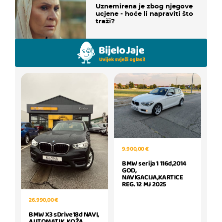
Uznemirena je zbog njegove
ucjene - hoće li napraviti što
traži?
9.900,00 €
BMW serija 1 116d,2014
GOD,
NAVIGACIJA,KARTICE
REG. 12 MJ 2025
26.990,00 €
BMW X3 sDrive18d NAVI,
AUTOMATIK, KOŽA