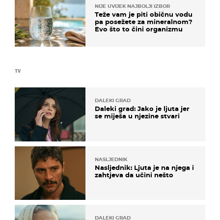
NIJE UVIJEK NAJBOLJI IZBOR
Teže vam je piti običnu vodu
pa posežete za mineralnom?
Evo što to čini organizmu
TV
DALEKI GRAD
Daleki grad: Jako je ljuta jer
se miješa u njezine stvari
NASLJEDNIK
Nasljednik: Ljuta je na njega i
zahtjeva da učini nešto
DALEKI GRAD