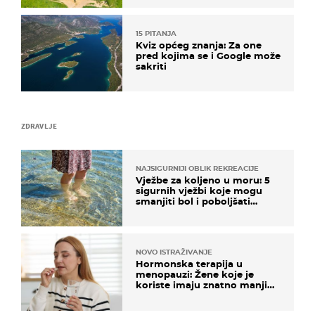
15 PITANJA
Kviz općeg znanja: Za one
pred kojima se i Google može
sakriti
ZDRAVLJE
NAJSIGURNIJI OBLIK REKREACIJE
Vježbe za koljeno u moru: 5
sigurnih vježbi koje mogu
smanjiti bol i poboljšati
pokretljivost
NOVO ISTRAŽIVANJE
Hormonska terapija u
menopauzi: Žene koje je
koriste imaju znatno manji
rizik od ovoga