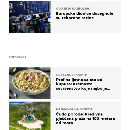
OVO JE 10 NAJBOLJIH
Europske dionice dosegnule
su rekordne razine
PUTOVANJA
OBVEZNO PROBATI!
Prefina ljetna salata od
kupusa: Kremasto
savršenstvo koje najbolje
paše uz pečeno meso
NAJMANJA NA SVIJETU
Čudo prirode: Predivna
pješčana plaža na 100 metara
od mora