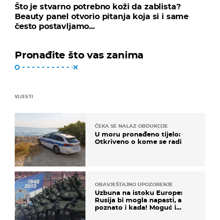
Što je stvarno potrebno koži da zablista?
Beauty panel otvorio pitanja koja si i same
često postavljamo...
Pronađite što vas zanima
VIJESTI
ČEKA SE NALAZ OBDUKCIJE
U moru pronađeno tijelo:
Otkriveno o kome se radi
OBAVJEŠTAJNO UPOZORENJE
Uzbuna na istoku Europe:
Rusija bi mogla napasti, a
poznato i kada! Moguć i
kopneni upad u članicu