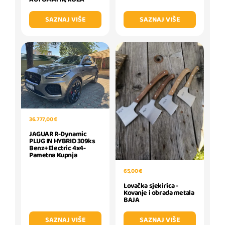
SAZNAJ VIŠE
SAZNAJ VIŠE
36.777,00 €
JAGUAR R-Dynamic
PLUG IN HYBRID 309ks
Benz+Electric 4x4-
Pametna Kupnja
65,00 €
Lovačka sjekirica -
Kovanje i obrada metala
BAJA
SAZNAJ VIŠE
SAZNAJ VIŠE