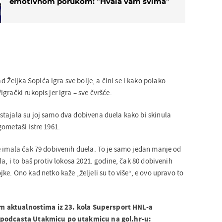
emotivnom porukom: "Hvala vam svima"
eljka Sopića igra sve bolje, a čini se i kako polako
grački rukopis jer igra – sve čvršće.
tajala su joj samo dva dobivena duela kako bi skinula
gometaši Istre 1961.
e imala čak 79 dobivenih duela. To je samo jedan manje od
la, i to baš protiv lokosa 2021. godine, čak 80 dobivenih
ke. Ono kad netko kaže „željeli su to više“, e ovo upravo to
.
alim aktualnostima iz 23. kola Supersport HNL-a
 podcasta Utakmicu po utakmicu na gol.hr-u: