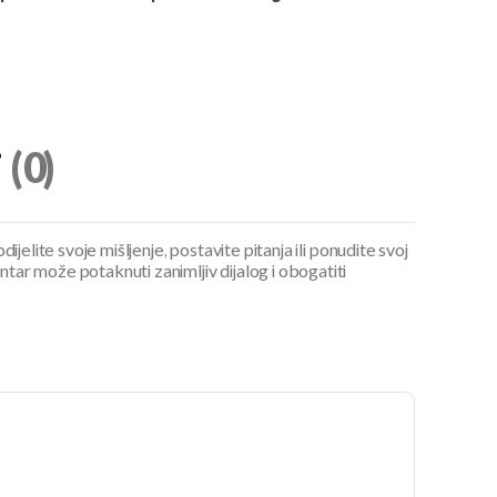
i
(0)
ijelite svoje mišljenje, postavite pitanja ili ponudite svoj
ar može potaknuti zanimljiv dijalog i obogatiti