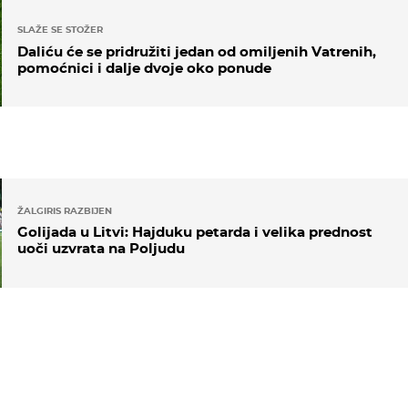
SLAŽE SE STOŽER
Daliću će se pridružiti jedan od omiljenih Vatrenih,
pomoćnici i dalje dvoje oko ponude
ŽALGIRIS RAZBIJEN
Golijada u Litvi: Hajduku petarda i velika prednost
uoči uzvrata na Poljudu