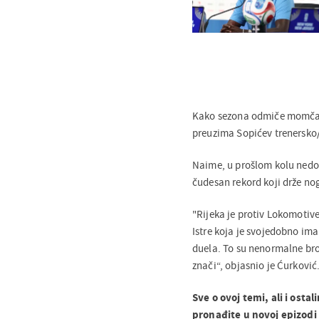
Kako sezona odmiče momčad Ž
preuzima Sopićev trenersko/i
Naime, u prošlom kolu nedos
čudesan rekord koji drže no
"Rijeka je protiv Lokomotiv
Istre koja je svojedobno ima
duela. To su nenormalne broj
znači“, objasnio je Ćurković
Sve o ovoj temi, ali i ost
pronađite u novoj epizodi