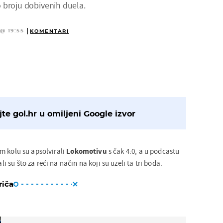
 broju dobivenih duela.
@ 19:55
KOMENTARI
te gol.hr u omiljeni Google izvor
m kolu su apsolvirali
Lokomotivu
s čak 4:0, a u podcastu
li su što za reći na način na koji su uzeli ta tri boda.
riča