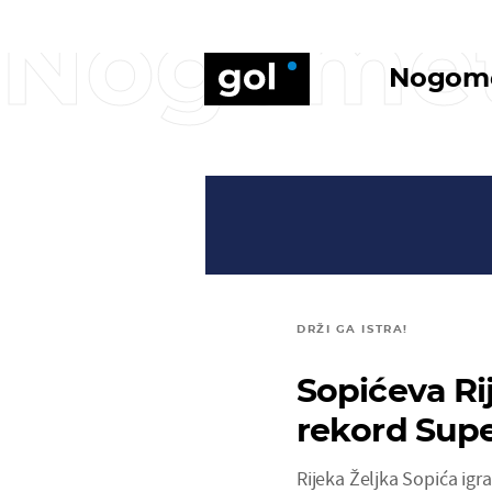
Nogome
Nogom
DRŽI GA ISTRA!
Sopićeva Ri
rekord Sup
Rijeka Željka Sopića igr