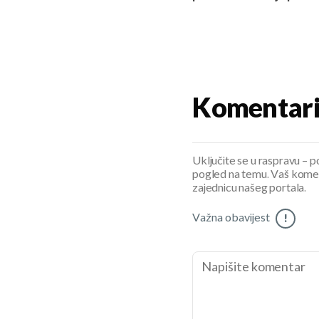
Komentar
Uključite se u raspravu – pod
pogled na temu. Vaš koment
zajednicu našeg portala.
Važna obavijest
!