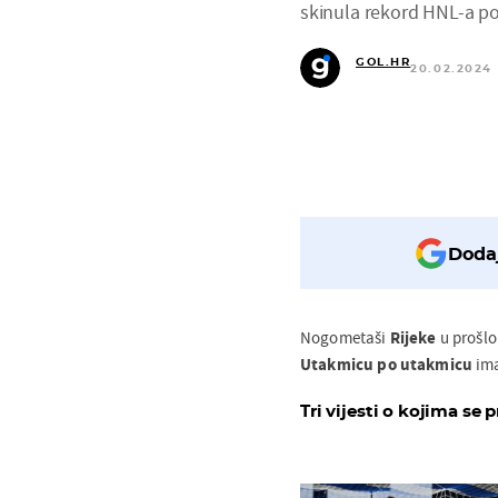
skinula rekord HNL-a po
GOL.HR
20.02.2024 
Dodaj
Nogometaši
Rijeke
u prošlo
Utakmicu po utakmicu
ima
Tri vijesti o kojima se p