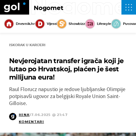
Nogome
Nogomet
Dnevnik.hr
Vijesti
Showbizz
Lifestyle
Putova
ISKORAK U KARIJERI
Nevjerojatan transfer igrača koji je
lutao po Hrvatskoj, plaćen je šest
milijuna eura!
Raul Florucz napustio je redove ljubljanske Olimpije
potpisavši ugovor za belgijski Royale Union Saint-
Gilloise.
HINA
17.06.2025 @ 21:47
KOMENTARI