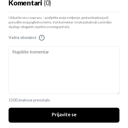
Komentari
(0)
Uključite se u raspravu – podijelite svoje mišljenje, postavite pitanja ili
ponudite svoj pogled na temu. Vaš komentar može potaknuti zanimljiv
dijalog i obogatiti zajednicu našeg portala.
Važna obavijest
!
1500 znakova preostalo
Prijavite se