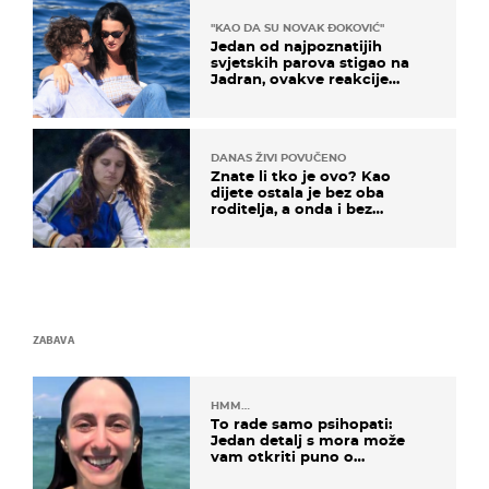
"KAO DA SU NOVAK ĐOKOVIĆ"
Jedan od najpoznatijih
svjetskih parova stigao na
Jadran, ovakve reakcije
vjerojatno nisu očekivali
DANAS ŽIVI POVUČENO
Znate li tko je ovo? Kao
dijete ostala je bez oba
roditelja, a onda i bez
milijuna koje je trebala
naslijediti
ZABAVA
HMM…
To rade samo psihopati:
Jedan detalj s mora može
vam otkriti puno o
prijateljima