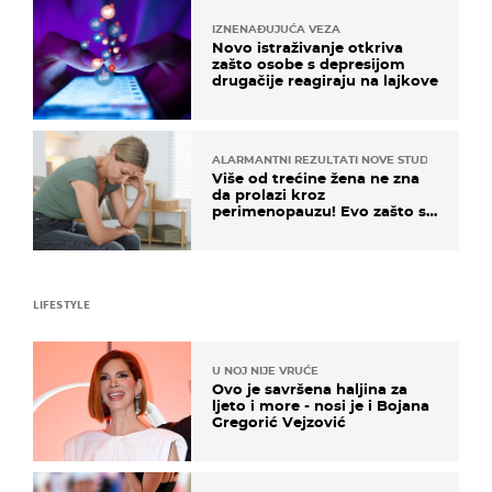
IZNENAĐUJUĆA VEZA
Novo istraživanje otkriva
zašto osobe s depresijom
drugačije reagiraju na lajkove
ALARMANTNI REZULTATI NOVE STUDIJE
Više od trećine žena ne zna
da prolazi kroz
perimenopauzu! Evo zašto su
simptomi toliko zbunjujući
LIFESTYLE
U NOJ NIJE VRUĆE
Ovo je savršena haljina za
ljeto i more - nosi je i Bojana
Gregorić Vejzović