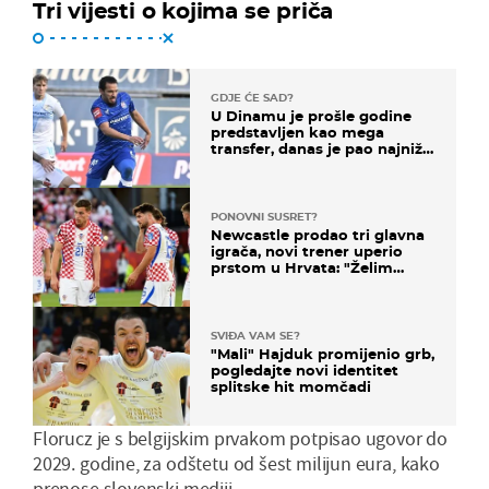
Tri vijesti o kojima se priča
GDJE ĆE SAD?
U Dinamu je prošle godine
predstavljen kao mega
transfer, danas je pao najniže
u karijeri
PONOVNI SUSRET?
Newcastle prodao tri glavna
igrača, novi trener uperio
prstom u Hrvata: "Želim
njega!"
SVIĐA VAM SE?
"Mali" Hajduk promijenio grb,
pogledajte novi identitet
splitske hit momčadi
Florucz je s belgijskim prvakom potpisao ugovor do
2029. godine, za odštetu od šest milijun eura, kako
prenose slovenski mediji.