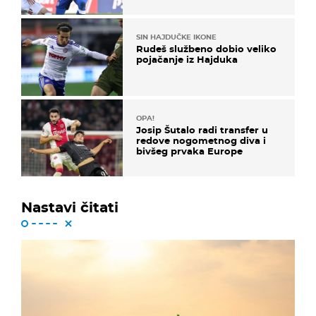
u karijeri
SIN HAJDUČKE IKONE
Rudeš službeno dobio veliko
pojačanje iz Hajduka
OPA!
Josip Šutalo radi transfer u
redove nogometnog diva i
bivšeg prvaka Europe
Nastavi čitati