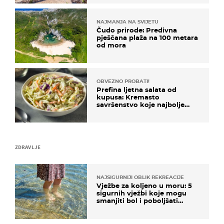
NAJMANJA NA SVIJETU
Čudo prirode: Predivna
pješčana plaža na 100 metara
od mora
OBVEZNO PROBATI!
Prefina ljetna salata od
kupusa: Kremasto
savršenstvo koje najbolje
paše uz pečeno meso
ZDRAVLJE
NAJSIGURNIJI OBLIK REKREACIJE
Vježbe za koljeno u moru: 5
sigurnih vježbi koje mogu
smanjiti bol i poboljšati
pokretljivost