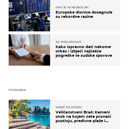
OVO JE 10 NAJBOLJIH
Europske dionice dosegnule
su rekordne razine
ZA POSLODAVCE
Kako ispravno dati nekome
otkaz i izbjeći najčešće
pogreške te sudske sporove
PUTOVANJA
VODIČ PO OTOKU
Veličanstveni Brač: Kameni
otok na kojem ćete pronaći
pustinju, predivne plaže i
uzbudljivu hranu