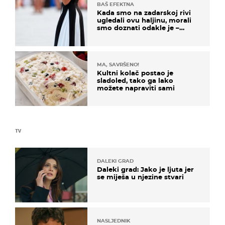
BAŠ EFEKTNA
Kada smo na zadarskoj rivi
ugledali ovu haljinu, morali
smo doznati odakle je –
košta samo 18 eura
MA, SAVRŠENO!
Kultni kolač postao je
sladoled, tako ga lako
možete napraviti sami
TV
DALEKI GRAD
Daleki grad: Jako je ljuta jer
se miješa u njezine stvari
NASLJEDNIK