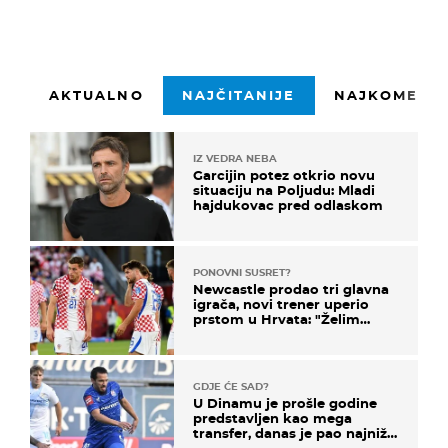
AKTUALNO
NAJČITANIJE
NAJKOMENTI
IZ VEDRA NEBA
Garcijin potez otkrio novu
situaciju na Poljudu: Mladi
hajdukovac pred odlaskom
PONOVNI SUSRET?
Newcastle prodao tri glavna
igrača, novi trener uperio
prstom u Hrvata: "Želim
njega!"
GDJE ĆE SAD?
U Dinamu je prošle godine
predstavljen kao mega
transfer, danas je pao najniže