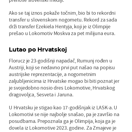
Ako se taj iznos pokaže točnim, bio bi to rekordni
transfer u slovenskom nogometu. Rekord za sada
drži transfer Ezekiela Hentyja, koji je iz Olimpije
prešao u Lokomotiv Moskva za pet milijuna eura.
Lutao po Hrvatskoj
Florucz je 23-godišnji napadač, Rumunj rođen u
Austriji, koji se nedavno prvi put našao na popisu
austrijske reprezentacije, a nogometnim
zaljubljenicima iz Hrvatske mogao bi biti poznat jer
je svojedobno nosio dres Lokomotive, Hrvatskog
dragovoljca, Sesveta i Jaruna.
U Hrvatsku je stigao kao 17-godišnjak iz LASK-a. U
Lokomotivi se nije najbolje snašao, pa je završio na
posudbama. Prepoznala ga je Olimpija, koja ga je
dovela iz Lokomotive 2023. godine. Za Zmajeve je