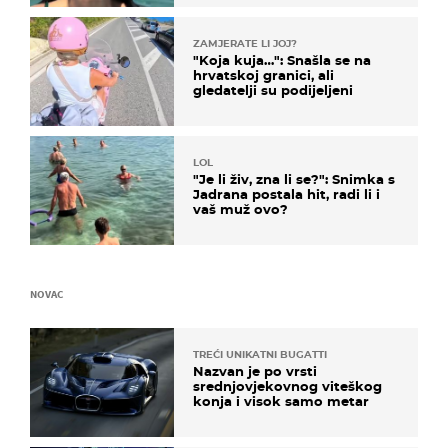
ZAMJERATE LI JOJ?
"Koja kuja…": Snašla se na
hrvatskoj granici, ali
gledatelji su podijeljeni
LOL
"Je li živ, zna li se?": Snimka s
Jadrana postala hit, radi li i
vaš muž ovo?
NOVAC
TREĆI UNIKATNI BUGATTI
Nazvan je po vrsti
srednjovjekovnog viteškog
konja i visok samo metar