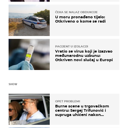
ČEKA SE NALAZ OBDUKCIJE
U moru pronađeno tijelo:
Otkriveno o kome se radi
PACIJENT U IZOLACIJI
Vratio se virus koji je izazvao
međunarodnu uzbunu:
Otkriven novi slučaj u Europi
SHOW
OPET PROBLEMI
Burne scene u trgovačkom
centru: Sergej Trifunović i
supruga uhićeni nakon
svađe!