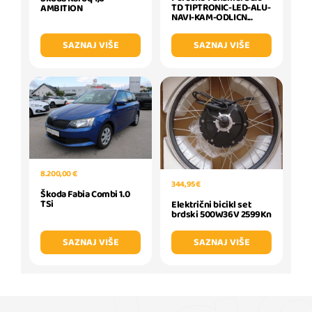
TD TIPTRONIC-LED-ALU-
AMBITION
NAVI-KAM-ODLICN...
SAZNAJ VIŠE
SAZNAJ VIŠE
8.200,00 €
344,95 €
Škoda Fabia Combi 1.0
TSi
Električni bicikl set
brdski 500W36V 2599Kn
SAZNAJ VIŠE
SAZNAJ VIŠE