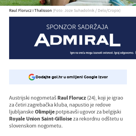
Raul Florucz i Thalisson
(Foto: Joze Suhadolnik / Delo/Cropix)
Dodajte gol.hr u omiljeni Google izvor
Austrijski nogometaš
Raul Florucz
(24), koji je igrao
za četiri zagrebačka kluba, napustio je redove
ljubljanske
Olimpije
potpisavši ugovor za belgijski
Royale Union Saint-Gilloise
za rekordnu odštetu u
slovenskom nogometu.