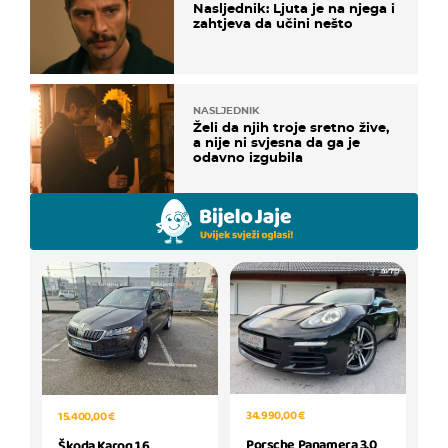
Nasljednik: Ljuta je na njega i
zahtjeva da učini nešto
NASLJEDNIK
Želi da njih troje sretno žive,
a nije ni svjesna da ga je
odavno izgubila
34.990,00 €
15.400,00 €
Porsche Panamera 3.0
Škoda Karoq 1,6