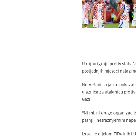
U rujnu igraju protiv slabašn
posljednjih mjeseci nalazi 
Norvežani su jasno pokazali 
ulaznica za utakmicu protiv
Gazi:
"Ni mi, ni druge organizaci
patnji i nesrazmjernim napa
Izrael je dijelom FIFA-inih i