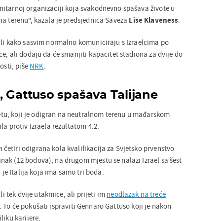
itarnoj organizaciji koja svakodnevno spašava živote u
na terenu", kazala je predsjednica Saveza
Lise Klaveness
.
ili kako sasvim normalno komuniciraju s Izraelcima po
e, ali dodaju da će smanjiti kapacitet stadiona za dvije do
osti, piše
NRK
.
, Gattuso spašava Talijane
u, koji je odigran na neutralnom terenu u mađarskom
la protiv Izraela rezultatom 4:2.
etiri odigrana kola kvalifikacija za Svjetsko prvenstvo
ak (12 bodova), na drugom mjestu se nalazi Izrael sa šest
a je Italija koja ima samo tri boda.
li tek dvije utakmice, ali prijeti im
neodlazak na treće
. To će pokušati ispraviti Gennaro Gattuso koji je nakon
liku karijere.