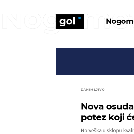
Nogome
Nogom
ZANIMLJIVO
Nova osuda 
potez koji 
Norveška u sklopu kvalif