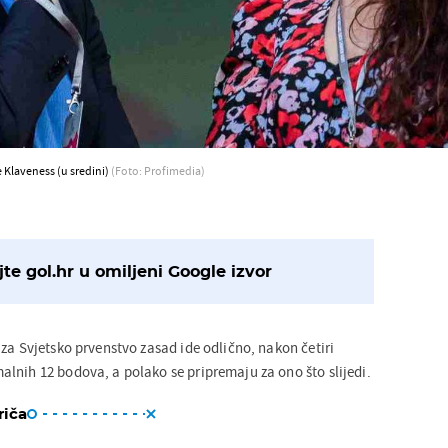
 Klaveness (u sredini)
(Foto: Profimedia)
te gol.hr u omiljeni Google izvor
za Svjetsko prvenstvo zasad ide odlično, nakon četiri
lnih 12 bodova, a polako se pripremaju za ono što slijedi.
riča