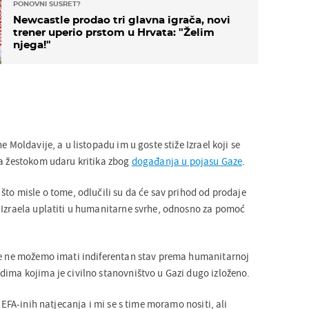
PONOVNI SUSRET?
Newcastle prodao tri glavna igrača, novi
trener uperio prstom u Hrvata: "Želim
njega!"
e Moldavije, a u listopadu im u goste stiže Izrael koji se
na žestokom udaru kritika zbog
događanja u pojasu Gaze
.
što misle o tome, odlučili su da će sav prihod od prodaje
 Izraela uplatiti u humanitarne svrhe, odnosno za pomoć
je ne možemo imati indiferentan stav prema humanitarnoj
dima kojima je civilno stanovništvo u Gazi dugo izloženo.
 UEFA-inih natjecanja i mi se s time moramo nositi, ali