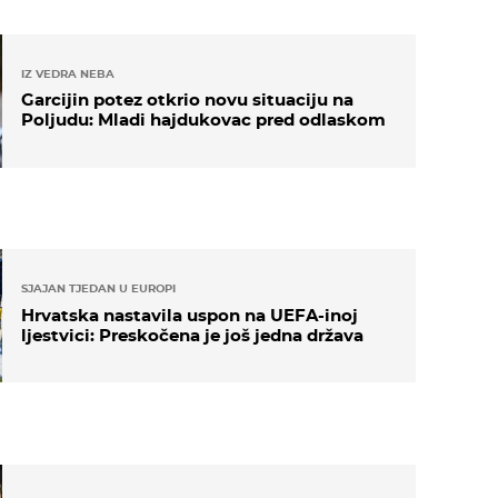
IZ VEDRA NEBA
Garcijin potez otkrio novu situaciju na
Poljudu: Mladi hajdukovac pred odlaskom
SJAJAN TJEDAN U EUROPI
Hrvatska nastavila uspon na UEFA-inoj
ljestvici: Preskočena je još jedna država