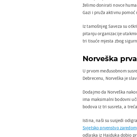
želimo donirati novce human
Gazi i pruža aktivnu pomoć 
Iz tamošnjeg Saveza su otkr
pitanju organizacije utakmic
tri tisuće mjesta zbog sigurn
Norveška prva
U prvom međusobnom susret
Debrecenu, Norveška je slavi
Dodajmo da Norveška nakon č
ima maksimalni bodovni učin
bodova iz tri susreta, a treć
Istina, naši su susjedi odigra
Svjetsko prvenstvo zaredom
odlaska iz Hajduka dobio pri