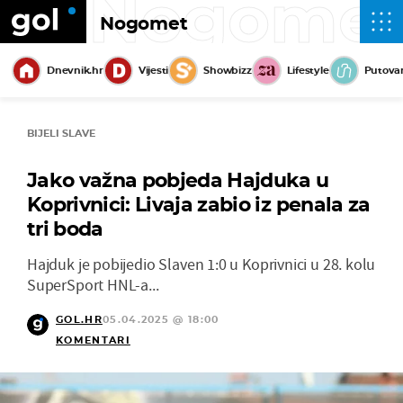
Nogome
Nogomet
Dnevnik.hr
Vijesti
Showbizz
Lifestyle
Putova
BIJELI SLAVE
Jako važna pobjeda Hajduka u
Koprivnici: Livaja zabio iz penala za
tri boda
Hajduk je pobijedio Slaven 1:0 u Koprivnici u 28. kolu
SuperSport HNL-a...
GOL.HR
05.04.2025 @ 18:00
KOMENTARI