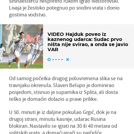
šesnaestercu nespretno rukom igrao Nestorovski.
Livaja je žestoko potegnuo po sredini vrata i donio
gostima vodstvo.
VIDEO Hajduk poveo iz
kaznenog udarca: Sudac prvo
ništa nije svirao, a onda se javio
VAR
Od samog početka drugog poluvremena slika se na
travnjaku okrenula. Slaven Belupo je dominirao
posjedom, stisnuo je suparnika iz Splita, ali dosta
teško je domaćin dolazio u prave prilike.
U 50. minuti je iz daljine pokušao Grgić, dok je na
drugoj strani, minutu kasnije, udarac Rusina
blokiran. Nastavilo se igrati na 30 ili 40 metara od
splitskih vrata, a domaći igrači su najčešće