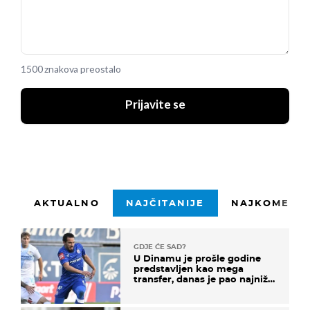
1500 znakova preostalo
Prijavite se
AKTUALNO
NAJČITANIJE
NAJKOMENTI
GDJE ĆE SAD?
U Dinamu je prošle godine
predstavljen kao mega
transfer, danas je pao najniže
u karijeri