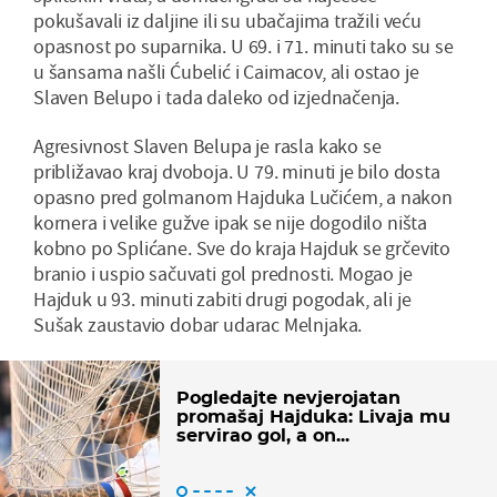
pokušavali iz daljine ili su ubačajima tražili veću
opasnost po suparnika. U 69. i 71. minuti tako su se
u šansama našli Ćubelić i Caimacov, ali ostao je
Slaven Belupo i tada daleko od izjednačenja.
Agresivnost Slaven Belupa je rasla kako se
približavao kraj dvoboja. U 79. minuti je bilo dosta
opasno pred golmanom Hajduka Lučićem, a nakon
kornera i velike gužve ipak se nije dogodilo ništa
kobno po Splićane. Sve do kraja Hajduk se grčevito
branio i uspio sačuvati gol prednosti. Mogao je
Hajduk u 93. minuti zabiti drugi pogodak, ali je
Sušak zaustavio dobar udarac Melnjaka.
Pogledajte nevjerojatan
promašaj Hajduka: Livaja mu
servirao gol, a on...