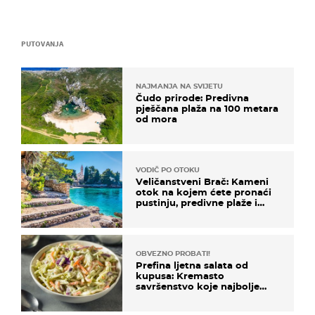
PUTOVANJA
NAJMANJA NA SVIJETU
Čudo prirode: Predivna
pješčana plaža na 100 metara
od mora
VODIČ PO OTOKU
Veličanstveni Brač: Kameni
otok na kojem ćete pronaći
pustinju, predivne plaže i
uzbudljivu hranu
OBVEZNO PROBATI!
Prefina ljetna salata od
kupusa: Kremasto
savršenstvo koje najbolje
paše uz pečeno meso