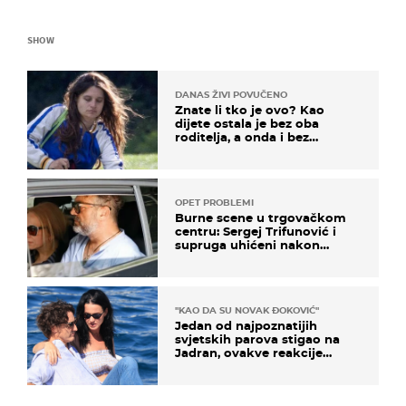
SHOW
DANAS ŽIVI POVUČENO
Znate li tko je ovo? Kao
dijete ostala je bez oba
roditelja, a onda i bez
milijuna koje je trebala
naslijediti
OPET PROBLEMI
Burne scene u trgovačkom
centru: Sergej Trifunović i
supruga uhićeni nakon
svađe!
"KAO DA SU NOVAK ĐOKOVIĆ"
Jedan od najpoznatijih
svjetskih parova stigao na
Jadran, ovakve reakcije
vjerojatno nisu očekivali