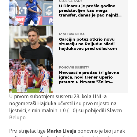
GDJE ĆE SAD?
U Dinamu je prošle godine
predstavljen kao mega
transfer, danas je pao najniže
u karijeri
IZ VEDRA NEBA
Garcijin potez otkrio novu
situaciju na Poljudu: Mladi
hajdukovac pred odlaskom
PONOVNI SUSRET?
Newcastle prodao tri glavna
igrača, novi trener uperio
prstom u Hrvata: "Želim
njega!"
U prvom subotnjem susretu 28. kola HNL-a
nogometaši Hajduka učvrstili su prvo mjesto na
ljestvici, s minimalnih 1-0 (1-0) su pobijedili Slaven
Belupo.
Prvi strijelac lige
Marko Livaja
ponovno je bio junak