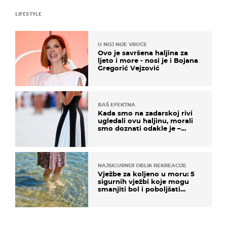
LIFESTYLE
U NOJ NIJE VRUĆE
Ovo je savršena haljina za
ljeto i more - nosi je i Bojana
Gregorić Vejzović
BAŠ EFEKTNA
Kada smo na zadarskoj rivi
ugledali ovu haljinu, morali
smo doznati odakle je –
košta samo 18 eura
NAJSIGURNIJI OBLIK REKREACIJE
Vježbe za koljeno u moru: 5
sigurnih vježbi koje mogu
smanjiti bol i poboljšati
pokretljivost