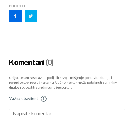
PODIJELI
Komentari
(0)
Uključite se u raspravu – podijelite svoje mišljenje, postavite pitanja ili
ponudite svoj pogled na temu. Vaš komentar može potaknuti zanimljiv
dijalog i obogatiti zajednicu našeg portala.
Važna obavijest
!