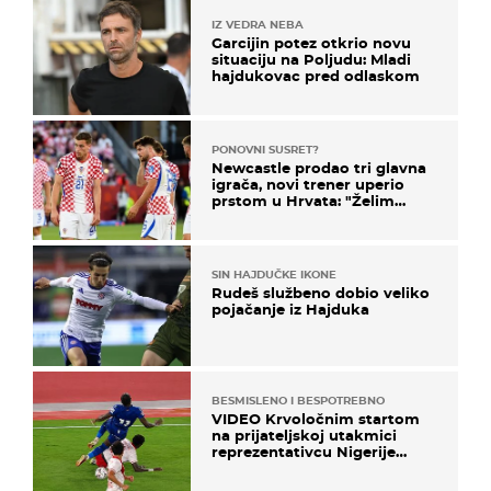
IZ VEDRA NEBA
Garcijin potez otkrio novu
situaciju na Poljudu: Mladi
hajdukovac pred odlaskom
PONOVNI SUSRET?
Newcastle prodao tri glavna
igrača, novi trener uperio
prstom u Hrvata: "Želim
njega!"
SIN HAJDUČKE IKONE
Rudeš službeno dobio veliko
pojačanje iz Hajduka
BESMISLENO I BESPOTREBNO
VIDEO Krvoločnim startom
na prijateljskoj utakmici
reprezentativcu Nigerije
završila sezona!