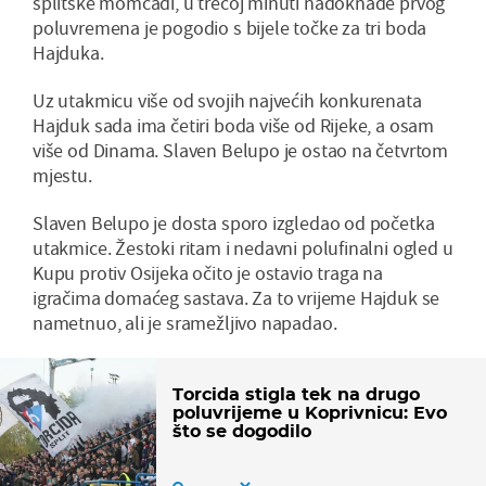
splitske momčadi, u trećoj minuti nadoknade prvog
poluvremena je pogodio s bijele točke za tri boda
Hajduka.
Uz utakmicu više od svojih najvećih konkurenata
Hajduk sada ima četiri boda više od Rijeke, a osam
više od Dinama. Slaven Belupo je ostao na četvrtom
mjestu.
Slaven Belupo je dosta sporo izgledao od početka
utakmice. Žestoki ritam i nedavni polufinalni ogled u
Kupu protiv Osijeka očito je ostavio traga na
igračima domaćeg sastava. Za to vrijeme Hajduk se
nametnuo, ali je sramežljivo napadao.
Torcida stigla tek na drugo
poluvrijeme u Koprivnicu: Evo
što se dogodilo