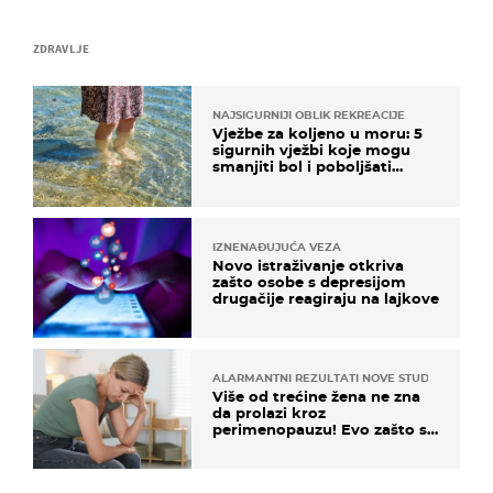
ZDRAVLJE
NAJSIGURNIJI OBLIK REKREACIJE
Vježbe za koljeno u moru: 5
sigurnih vježbi koje mogu
smanjiti bol i poboljšati
pokretljivost
IZNENAĐUJUĆA VEZA
Novo istraživanje otkriva
zašto osobe s depresijom
drugačije reagiraju na lajkove
ALARMANTNI REZULTATI NOVE STUDIJE
Više od trećine žena ne zna
da prolazi kroz
perimenopauzu! Evo zašto su
simptomi toliko zbunjujući