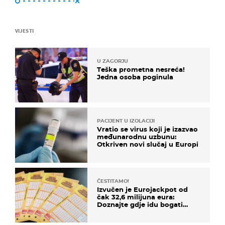
VIJESTI
U ZAGORJU
Teška prometna nesreća!
Jedna osoba poginula
PACIJENT U IZOLACIJI
Vratio se virus koji je izazvao
međunarodnu uzbunu:
Otkriven novi slučaj u Europi
ČESTITAMO!
Izvučen je Eurojackpot od
čak 32,6 milijuna eura:
Doznajte gdje idu bogati
dobitci u Hrvatskoj