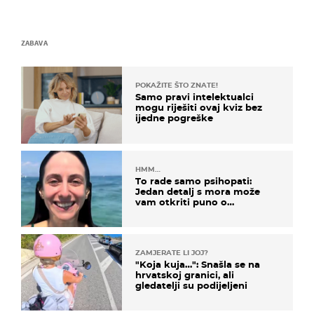
ZABAVA
POKAŽITE ŠTO ZNATE!
Samo pravi intelektualci
mogu riješiti ovaj kviz bez
ijedne pogreške
HMM…
To rade samo psihopati:
Jedan detalj s mora može
vam otkriti puno o
prijateljima
ZAMJERATE LI JOJ?
"Koja kuja…": Snašla se na
hrvatskoj granici, ali
gledatelji su podijeljeni