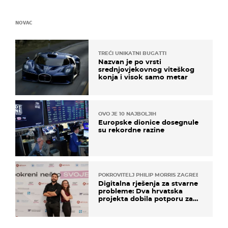
NOVAC
TREĆI UNIKATNI BUGATTI
Nazvan je po vrsti
srednjovjekovnog viteškog
konja i visok samo metar
OVO JE 10 NAJBOLJIH
Europske dionice dosegnule
su rekordne razine
POKROVITELJ PHILIP MORRIS ZAGREB
Digitalna rješenja za stvarne
probleme: Dva hrvatska
projekta dobila potporu za
razvoj