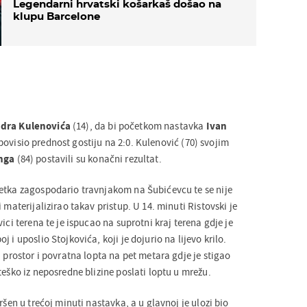
Legendarni hrvatski košarkaš došao na
klupu Barcelone
dra Kulenovića
(14), da bi početkom nastavka
Ivan
ovisio prednost gostiju na 2:0. Kulenović (70) svojim
anga
(84) postavili su konačni rezultat.
etka zagospodario travnjakom na Šubićevcu te se nije
 materijalizirao takav pristup. U 14. minuti Ristovski je
ici terena te je ispucao na suprotni kraj terena gdje je
 i uposlio Stojkovića, koji je dojurio na lijevo krilo.
i prostor i povratna lopta na pet metara gdje je stigao
teško iz neposredne blizine poslati loptu u mrežu.
ršen u trećoj minuti nastavka, a u glavnoj je ulozi bio