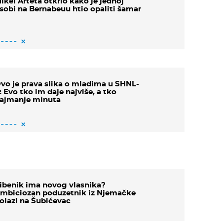
ikel Arteta otkrio kako je jednoj
sobi na Bernabeuu htio opaliti šamar
vo je prava slika o mladima u SHNL-
: Evo tko im daje najviše, a tko
ajmanje minuta
ibenik ima novog vlasnika?
mbiciozan poduzetnik iz Njemačke
olazi na Šubićevac