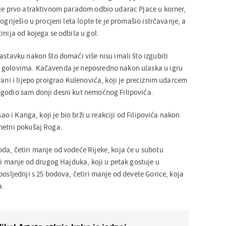
 je prvo atraktivnom paradom odbio udarac Pjace u korner,
ogriješio u procjeni leta lopte te je promašio istrčavanje, a
inija od kojega se odbila u gol.
astavku nakon što domaći više nisu imali što izgubiti
 golovima. Kačavenda je neposredno nakon ulaska u igru
rani i lijepo proigrao Kulenovića, koji je preciznim udarcem
ogodio sam donji desni kut nemoćnog Filipovića.
isao i Kanga, koji je bio brži u reakciji od Filipovića nakon
metni pokušaj Roga.
da, četiri manje od vodeće Rijeke, koja će u subotu
tri manje od drugog Hajduka, koji u petak gostuje u
posljednji s 25 bodova, četiri manje od devete Gorice, koja
a.