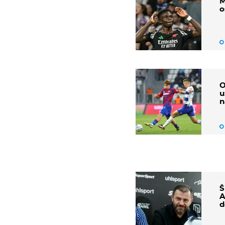
M
o
O
u
n
Š
A
d