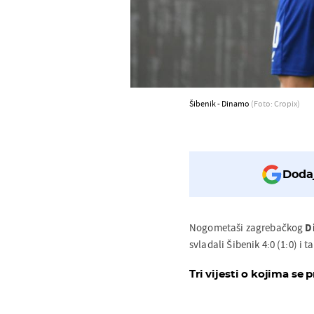
Šibenik - Dinamo
(Foto: Cropix)
Dodaj
Nogometaši zagrebačkog
D
svladali Šibenik 4:0 (1:0) i
Tri vijesti o kojima se p