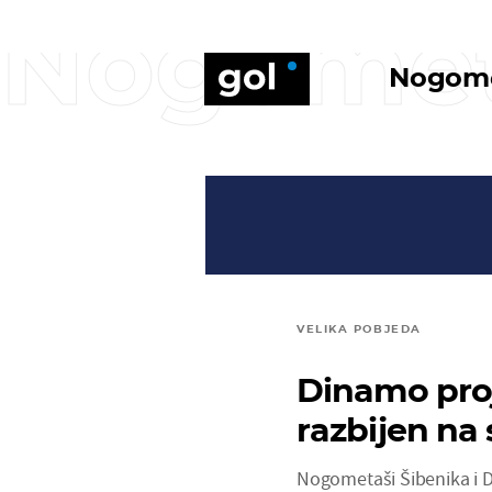
Nogome
Nogom
VELIKA POBJEDA
Dinamo proj
razbijen na
Nogometaši Šibenika i Di