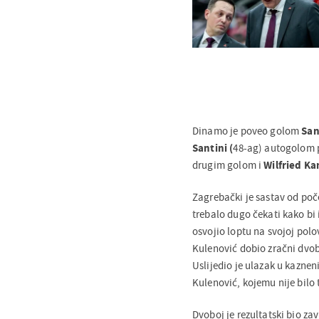
Dinamo je poveo golom
San
Santini (
48-ag) autogolom p
drugim golom i
Wilfried K
Zagrebački je sastav od poč
trebalo dugo čekati kako bi i
osvojio loptu na svojoj polov
Kulenović dobio zračni dvoboj
Uslijedio je ulazak u kaznen
Kulenović, kojemu nije bilo 
Dvoboj je rezultatski bio zav