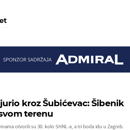
t
et
urio kroz Šubićevac: Šibenik
 svom terenu
nama otvorili su 30. kolo SHNL-a, a tri boda idu u Zagreb.