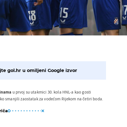
te gol.hr u omiljeni Google izvor
inama
u prvoj su utakmici 30. kola HNL-a kao gosti
 tako smanjili zaostatak za vodećom Rijekom na četiri boda.
riča