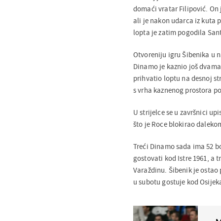
domaći vratar Filipović. On
ali je nakon udarca iz kuta p
lopta je zatim pogodila Sant
Otvoreniju igru Šibenika u n
Dinamo je kaznio još dvama
prihvatio loptu na desnoj st
s vrha kaznenog prostora p
U strijelce se u završnici up
što je Roce blokirao daleko
Treći Dinamo sada ima 52 bo
gostovati kod Istre 1961, a 
Varaždinu. Šibenik je ostao 
u subotu gostuje kod Osijek