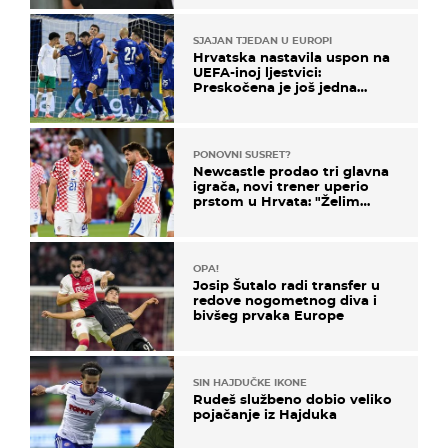
SJAJAN TJEDAN U EUROPI
Hrvatska nastavila uspon na
UEFA-inoj ljestvici:
Preskočena je još jedna
država
PONOVNI SUSRET?
Newcastle prodao tri glavna
igrača, novi trener uperio
prstom u Hrvata: "Želim
njega!"
OPA!
Josip Šutalo radi transfer u
redove nogometnog diva i
bivšeg prvaka Europe
SIN HAJDUČKE IKONE
Rudeš službeno dobio veliko
pojačanje iz Hajduka