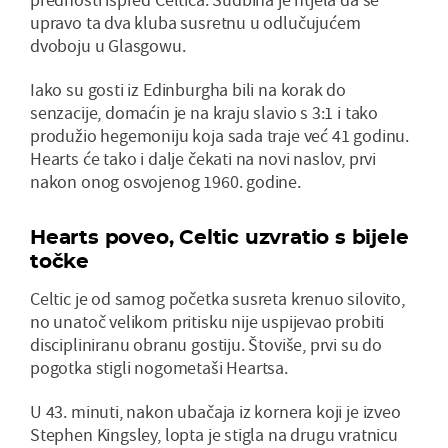
upravo ta dva kluba susretnu u odlučujućem
dvoboju u Glasgowu.
Iako su gosti iz Edinburgha bili na korak do
senzacije, domaćin je na kraju slavio s 3:1 i tako
produžio hegemoniju koja sada traje već 41 godinu.
Hearts će tako i dalje čekati na novi naslov, prvi
nakon onog osvojenog 1960. godine.
Hearts poveo, Celtic uzvratio s bijele
točke
Celtic je od samog početka susreta krenuo silovito,
no unatoč velikom pritisku nije uspijevao probiti
discipliniranu obranu gostiju. Štoviše, prvi su do
pogotka stigli nogometaši Heartsa.
U 43. minuti, nakon ubačaja iz kornera koji je izveo
Stephen Kingsley, lopta je stigla na drugu vratnicu