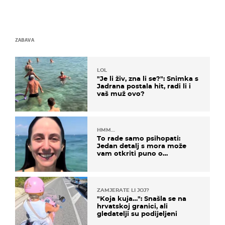
ZABAVA
LOL
"Je li živ, zna li se?": Snimka s
Jadrana postala hit, radi li i
vaš muž ovo?
HMM…
To rade samo psihopati:
Jedan detalj s mora može
vam otkriti puno o
prijateljima
ZAMJERATE LI JOJ?
"Koja kuja…": Snašla se na
hrvatskoj granici, ali
gledatelji su podijeljeni