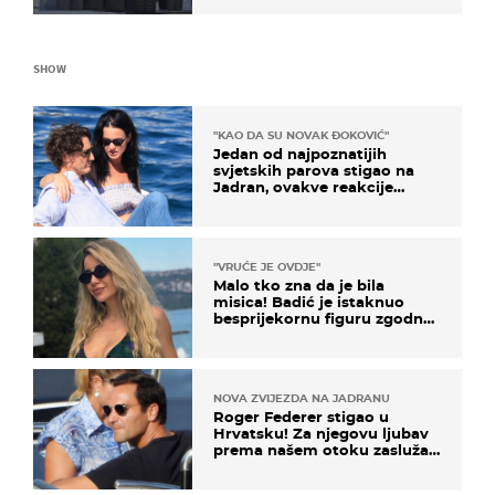
NATO-a
SHOW
"KAO DA SU NOVAK ĐOKOVIĆ"
Jedan od najpoznatijih
svjetskih parova stigao na
Jadran, ovakve reakcije
vjerojatno nisu očekivali
"VRUĆE JE OVDJE"
Malo tko zna da je bila
misica! Badić je istaknuo
besprijekornu figuru zgodne
voditeljice
NOVA ZVIJEZDA NA JADRANU
Roger Federer stigao u
Hrvatsku! Za njegovu ljubav
prema našem otoku zaslužan
je jedan poznati Hrvat