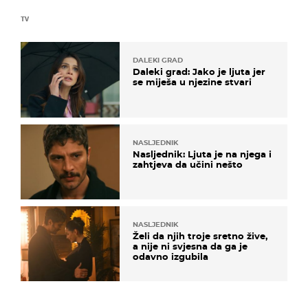
TV
DALEKI GRAD
Daleki grad: Jako je ljuta jer
se miješa u njezine stvari
NASLJEDNIK
Nasljednik: Ljuta je na njega i
zahtjeva da učini nešto
NASLJEDNIK
Želi da njih troje sretno žive,
a nije ni svjesna da ga je
odavno izgubila