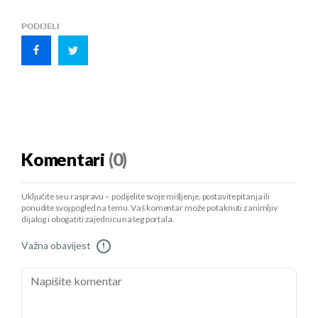
PODIJELI
Komentari
(0)
Uključite se u raspravu – podijelite svoje mišljenje, postavite pitanja ili
ponudite svoj pogled na temu. Vaš komentar može potaknuti zanimljiv
dijalog i obogatiti zajednicu našeg portala.
Važna obavijest
!