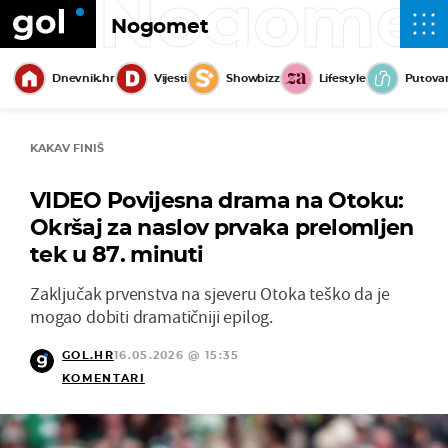
Nogome
Nogomet
Dnevnik.hr
Vijesti
Showbizz
Lifestyle
Putova
KAKAV FINIŠ
VIDEO Povijesna drama na Otoku:
Okršaj za naslov prvaka prelomljen
tek u 87. minuti
Zaključak prvenstva na sjeveru Otoka teško da je
mogao dobiti dramatičniji epilog.
GOL.HR
16.05.2026 @ 15:35
KOMENTARI