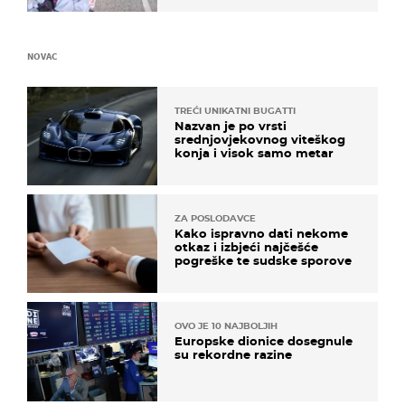
NOVAC
TREĆI UNIKATNI BUGATTI
Nazvan je po vrsti
srednjovjekovnog viteškog
konja i visok samo metar
ZA POSLODAVCE
Kako ispravno dati nekome
otkaz i izbjeći najčešće
pogreške te sudske sporove
OVO JE 10 NAJBOLJIH
Europske dionice dosegnule
su rekordne razine