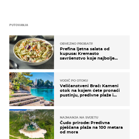
PUTOVANJA
OBVEZNO PROBATI!
Prefina ljetna salata od
kupusa: Kremasto
savršenstvo koje najbolje
paše uz pečeno meso
VODIČ PO OTOKU
Veličanstveni Brač: Kameni
otok na kojem ćete pronaći
pustinju, predivne plaže i
uzbudljivu hranu
NAJMANJA NA SVIJETU
Čudo prirode: Predivna
pješčana plaža na 100 metara
od mora