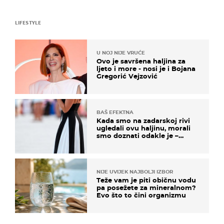
LIFESTYLE
U NOJ NIJE VRUĆE
Ovo je savršena haljina za
ljeto i more - nosi je i Bojana
Gregorić Vejzović
BAŠ EFEKTNA
Kada smo na zadarskoj rivi
ugledali ovu haljinu, morali
smo doznati odakle je –
košta samo 18 eura
NIJE UVIJEK NAJBOLJI IZBOR
Teže vam je piti običnu vodu
pa posežete za mineralnom?
Evo što to čini organizmu