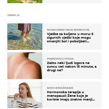
ZDRAVLJE
NAJSIGURNIJI OBLIK REKREACIJE
Vježbe za koljeno u moru: 5
sigurnih vježbi koje mogu
smanjiti bol i poboljšati
pokretljivost
POKROVITELJ STADA
Zašto neki ljudi izgore na
suncu već nakon 15 minuta, a
drugi ne?
NOVO ISTRAŽIVANJE
Hormonska terapija u
menopauzi: Žene koje je
koriste imaju znatno manji
rizik od ovoga