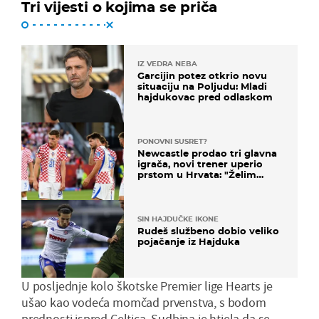
Tri vijesti o kojima se priča
IZ VEDRA NEBA
Garcijin potez otkrio novu
situaciju na Poljudu: Mladi
hajdukovac pred odlaskom
PONOVNI SUSRET?
Newcastle prodao tri glavna
igrača, novi trener uperio
prstom u Hrvata: "Želim
njega!"
SIN HAJDUČKE IKONE
Rudeš službeno dobio veliko
pojačanje iz Hajduka
U posljednje kolo škotske Premier lige Hearts je
ušao kao vodeća momčad prvenstva, s bodom
prednosti ispred Celtica. Sudbina je htjela da se