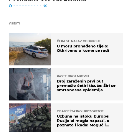
VIJESTI
ČEKA SE NALAZ OBDUKCIJE
U moru pronađeno tijelo:
Otkriveno o kome se radi
RASTE BROJ MRTVIH
Broj zaraženih prvi put
premašio četiri tisuće: Širi se
smrtonosna epidemija
OBAVJEŠTAJNO UPOZORENJE
Uzbuna na istoku Europe:
Rusija bi mogla napasti, a
poznato i kada! Moguć i
kopneni upad u članicu