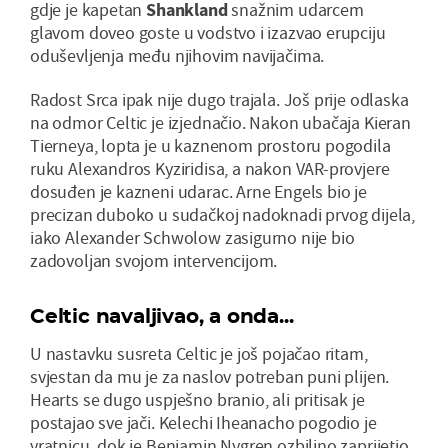
gdje je kapetan
Shankland
snažnim udarcem
glavom doveo goste u vodstvo i izazvao erupciju
oduševljenja među njihovim navijačima.
Radost Srca ipak nije dugo trajala. Još prije odlaska
na odmor Celtic je izjednačio. Nakon ubačaja Kieran
Tierneya, lopta je u kaznenom prostoru pogodila
ruku Alexandros Kyziridisa, a nakon VAR-provjere
dosuđen je kazneni udarac. Arne Engels bio je
precizan duboko u sudačkoj nadoknadi prvog dijela,
iako Alexander Schwolow zasigurno nije bio
zadovoljan svojom intervencijom.
Celtic navaljivao, a onda...
U nastavku susreta Celtic je još pojačao ritam,
svjestan da mu je za naslov potreban puni plijen.
Hearts se dugo uspješno branio, ali pritisak je
postajao sve jači. Kelechi Iheanacho pogodio je
vratnicu, dok je Benjamin Nygren ozbiljno zaprijetio