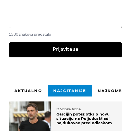
1500 znakova preostalo
Prijavite se
AKTUALNO
NAJČITANIJE
NAJKOMENTI
IZ VEDRA NEBA
Garcijin potez otkrio novu
situaciju na Poljudu: Mladi
hajdukovac pred odlaskom