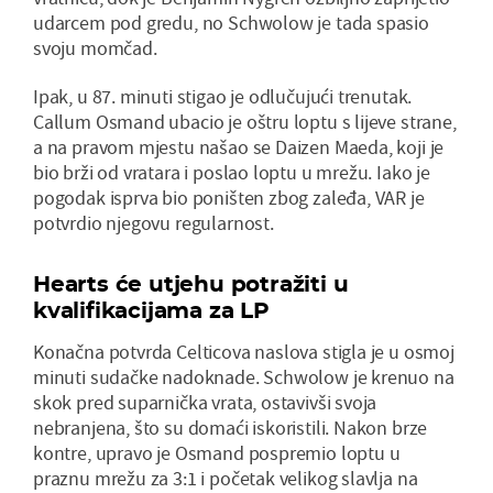
udarcem pod gredu, no Schwolow je tada spasio
svoju momčad.
Ipak, u 87. minuti stigao je odlučujući trenutak.
Callum Osmand ubacio je oštru loptu s lijeve strane,
a na pravom mjestu našao se Daizen Maeda, koji je
bio brži od vratara i poslao loptu u mrežu. Iako je
pogodak isprva bio poništen zbog zaleđa, VAR je
potvrdio njegovu regularnost.
Hearts će utjehu potražiti u
kvalifikacijama za LP
Konačna potvrda Celticova naslova stigla je u osmoj
minuti sudačke nadoknade. Schwolow je krenuo na
skok pred suparnička vrata, ostavivši svoja
nebranjena, što su domaći iskoristili. Nakon brze
kontre, upravo je Osmand pospremio loptu u
praznu mrežu za 3:1 i početak velikog slavlja na