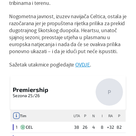
tribinama i terenu.
Nogometna javnost, izuzev navijača Celtica, ostala je
razočarana jer je propuštena rijetka prilika za prekid
dugotrajnog škotskog duopola. Heartsu, unatoč
sjajnoj sezoni, preostaje utjeha u plasmanu u
europska natjecanja i nada da će se ovakva prilika
ponovno ukazati – i da je idući put neće ispustiti.
Sažetak utakmice pogledajte
OVDJE
.
Premiership
P
Sezona 25/26
Tim
UTA
P
N
I
RA
P
1
CEL
38
26
4
8
+32
82