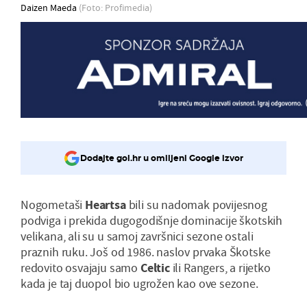
Daizen Maeda
(Foto: Profimedia)
Dodajte gol.hr u omiljeni Google izvor
Nogometaši
Heartsa
bili su nadomak povijesnog
podviga i prekida dugogodišnje dominacije škotskih
velikana, ali su u samoj završnici sezone ostali
praznih ruku. Još od 1986. naslov prvaka Škotske
redovito osvajaju samo
Celtic
ili Rangers, a rijetko
kada je taj duopol bio ugrožen kao ove sezone.