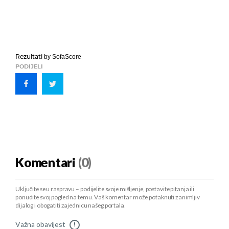
Rezultati
by SofaScore
PODIJELI
Komentari
(0)
Uključite se u raspravu – podijelite svoje mišljenje, postavite pitanja ili
ponudite svoj pogled na temu. Vaš komentar može potaknuti zanimljiv
dijalog i obogatiti zajednicu našeg portala.
Važna obavijest
!