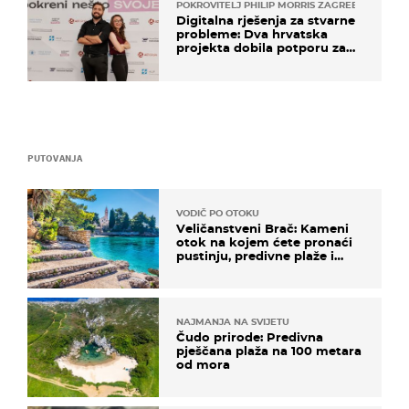
POKROVITELJ PHILIP MORRIS ZAGREB
Digitalna rješenja za stvarne
probleme: Dva hrvatska
projekta dobila potporu za
razvoj
PUTOVANJA
VODIČ PO OTOKU
Veličanstveni Brač: Kameni
otok na kojem ćete pronaći
pustinju, predivne plaže i
uzbudljivu hranu
NAJMANJA NA SVIJETU
Čudo prirode: Predivna
pješčana plaža na 100 metara
od mora