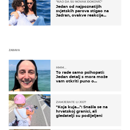
"KAO DA SU NOVAK ĐOKOVIĆ"
Jedan od najpoznatijih
svjetskih parova stigao na
Jadran, ovakve reakcije
vjerojatno nisu očekivali
ZABAVA
HMM…
To rade samo psihopati:
Jedan detalj s mora može
vam otkriti puno o
prijateljima
ZAMJERATE LI JOJ?
"Koja kuja…": Snašla se na
hrvatskoj granici, ali
gledatelji su podijeljeni