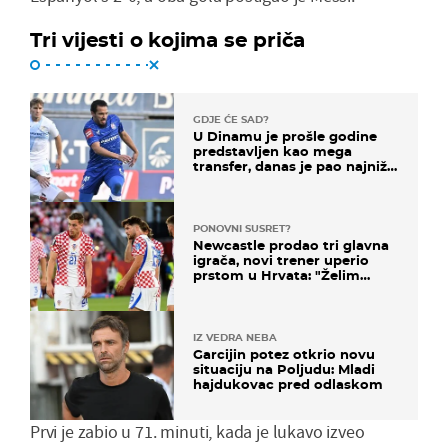
Tri vijesti o kojima se priča
GDJE ĆE SAD?
U Dinamu je prošle godine
predstavljen kao mega
transfer, danas je pao najniže
u karijeri
PONOVNI SUSRET?
Newcastle prodao tri glavna
igrača, novi trener uperio
prstom u Hrvata: "Želim
njega!"
IZ VEDRA NEBA
Garcijin potez otkrio novu
situaciju na Poljudu: Mladi
hajdukovac pred odlaskom
Prvi je zabio u 71. minuti, kada je lukavo izveo