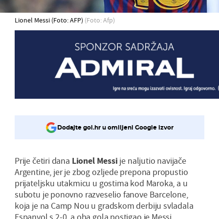
Lionel Messi (Foto: AFP)
(Foto: Afp)
Dodajte gol.hr u omiljeni Google izvor
Prije četiri dana
Lionel Messi
je naljutio navijače
Argentine, jer je zbog ozljede prepona propustio
prijateljsku utakmicu u gostima kod Maroka, a u
subotu je ponovno razveselio fanove Barcelone,
koja je na Camp Nou u gradskom derbiju svladala
Espanyol s 2-0, a oba gola postigao je Messi.