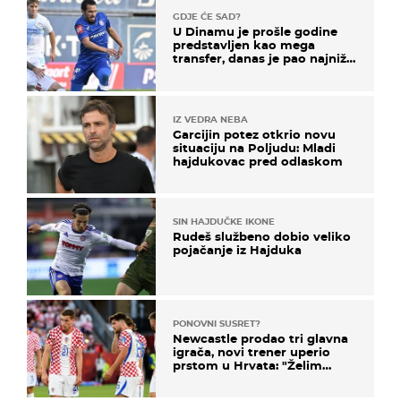
GDJE ĆE SAD?
U Dinamu je prošle godine
predstavljen kao mega
transfer, danas je pao najniže
u karijeri
IZ VEDRA NEBA
Garcijin potez otkrio novu
situaciju na Poljudu: Mladi
hajdukovac pred odlaskom
SIN HAJDUČKE IKONE
Rudeš službeno dobio veliko
pojačanje iz Hajduka
PONOVNI SUSRET?
Newcastle prodao tri glavna
igrača, novi trener uperio
prstom u Hrvata: "Želim
njega!"