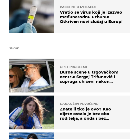
PACIJENT U IZOLACIJI
Vratio se virus koji je izazvao
međunarodnu uzbunu:
Otkriven novi slučaj u Europi
SHOW
OPET PROBLEMI
Burne scene u trgovačkom
centru: Sergej Trifunović i
supruga uhićeni nakon
svađe!
DANAS ŽIVI POVUČENO
Znate li tko je ovo? Kao
dijete ostala je bez oba
roditelja, a onda i bez
milijuna koje je trebala
naslijediti