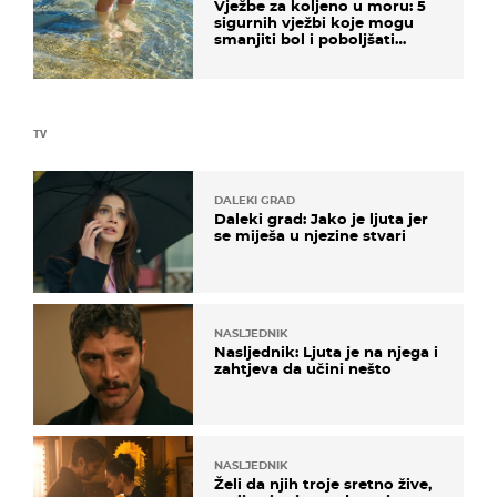
Vježbe za koljeno u moru: 5
sigurnih vježbi koje mogu
smanjiti bol i poboljšati
pokretljivost
TV
DALEKI GRAD
Daleki grad: Jako je ljuta jer
se miješa u njezine stvari
NASLJEDNIK
Nasljednik: Ljuta je na njega i
zahtjeva da učini nešto
NASLJEDNIK
Želi da njih troje sretno žive,