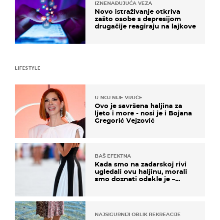
IZNENAĐUJUĆA VEZA
Novo istraživanje otkriva
zašto osobe s depresijom
drugačije reagiraju na lajkove
LIFESTYLE
U NOJ NIJE VRUĆE
Ovo je savršena haljina za
ljeto i more - nosi je i Bojana
Gregorić Vejzović
BAŠ EFEKTNA
Kada smo na zadarskoj rivi
ugledali ovu haljinu, morali
smo doznati odakle je –
košta samo 18 eura
NAJSIGURNIJI OBLIK REKREACIJE