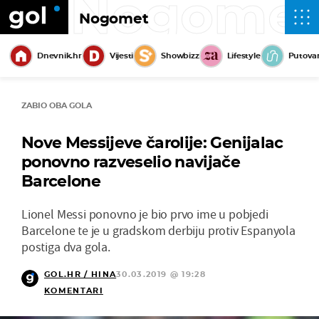
Nogome
Nogomet
Dnevnik.hr
Vijesti
Showbizz
Lifestyle
Putova
ZABIO OBA GOLA
Nove Messijeve čarolije: Genijalac
ponovno razveselio navijače
Barcelone
Lionel Messi ponovno je bio prvo ime u pobjedi
Barcelone te je u gradskom derbiju protiv Espanyola
postiga dva gola.
GOL.HR / HINA
30.03.2019 @ 19:28
KOMENTARI