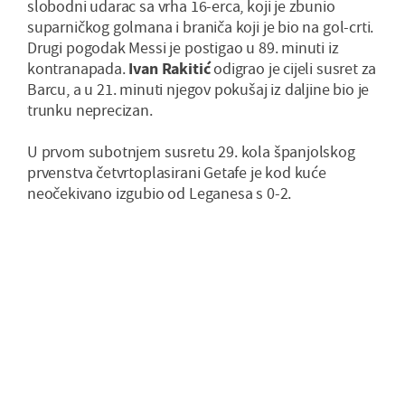
slobodni udarac sa vrha 16-erca, koji je zbunio
suparničkog golmana i braniča koji je bio na gol-crti.
Drugi pogodak Messi je postigao u 89. minuti iz
kontranapada.
Ivan Rakitić
odigrao je cijeli susret za
Barcu, a u 21. minuti njegov pokušaj iz daljine bio je
trunku neprecizan.
U prvom subotnjem susretu 29. kola španjolskog
prvenstva četvrtoplasirani Getafe je kod kuće
neočekivano izgubio od Leganesa s 0-2.