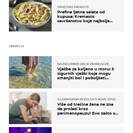
OBVEZNO PROBATI!
Prefina ljetna salata od
kupusa: Kremasto
savršenstvo koje najbolje
paše uz pečeno meso
ZDRAVLJE
NAJSIGURNIJI OBLIK REKREACIJE
Vježbe za koljeno u moru: 5
sigurnih vježbi koje mogu
smanjiti bol i poboljšati
pokretljivost
ALARMANTNI REZULTATI NOVE STUDIJE
Više od trećine žena ne zna
da prolazi kroz
perimenopauzu! Evo zašto su
simptomi toliko zbunjujući