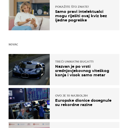
POKAŽITE ŠTO ZNATE!
Samo pravi intelektualci
mogu riješiti ovaj kviz bez
ijedne pogreške
NOVAC
TREĆI UNIKATNI BUGATTI
Nazvan je po vrsti
srednjovjekovnog viteškog
konja i visok samo metar
OVO JE 10 NAJBOLJIH
Europske dionice dosegnule
su rekordne razine