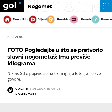
Nogome
Nogomet
Dnevnik.hr
Vijesti
Showbizz
Lifestyle
Putova
NEREALNO
FOTO Pogledajte u što se pretvorio
slavni nogometaš: Ima previše
kilograma
Niklas Süle pojavio se na treningu, a fotografije sve
govore.
GOL.HR
17.05.2024 @ 09:05
KOMENTARI