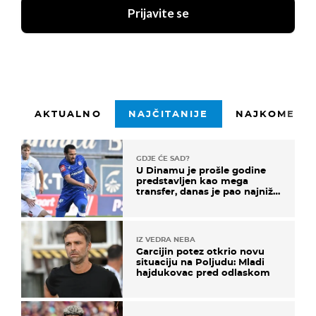
Prijavite se
AKTUALNO
NAJČITANIJE
NAJKOMENTI
GDJE ĆE SAD?
U Dinamu je prošle godine
predstavljen kao mega
transfer, danas je pao najniže
u karijeri
IZ VEDRA NEBA
Garcijin potez otkrio novu
situaciju na Poljudu: Mladi
hajdukovac pred odlaskom