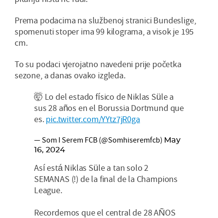
Prema podacima na službenoj stranici Bundeslige,
spomenuti stoper ima 99 kilograma, a visok je 195
cm.
To su podaci vjerojatno navedeni prije početka
sezone, a danas ovako izgleda.
🤯 Lo del estado físico de Niklas Süle a
sus 28 años en el Borussia Dortmund que
es.
pic.twitter.com/YYtz7jR0ga
— Som I Serem FCB (@Somhiseremfcb)
May
16, 2024
Así está Niklas Süle a tan solo 2
SEMANAS (!) de la final de la Champions
League.
Recordemos que el central de 28 AÑOS