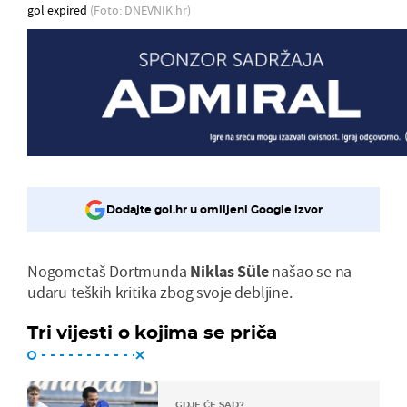
gol expired
(Foto: DNEVNIK.hr)
Dodajte gol.hr u omiljeni Google izvor
Nogometaš Dortmunda
Niklas Süle
našao se na
udaru teških kritika zbog svoje debljine.
Tri vijesti o kojima se priča
GDJE ĆE SAD?