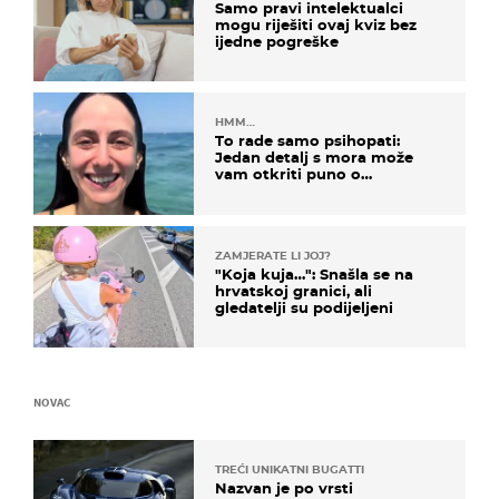
Samo pravi intelektualci
mogu riješiti ovaj kviz bez
ijedne pogreške
HMM…
To rade samo psihopati:
Jedan detalj s mora može
vam otkriti puno o
prijateljima
ZAMJERATE LI JOJ?
"Koja kuja…": Snašla se na
hrvatskoj granici, ali
gledatelji su podijeljeni
NOVAC
TREĆI UNIKATNI BUGATTI
Nazvan je po vrsti