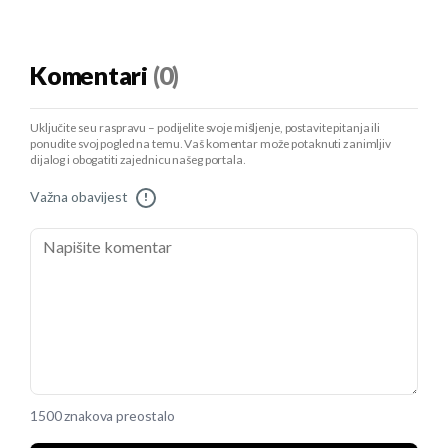
Komentari
(0)
Uključite se u raspravu – podijelite svoje mišljenje, postavite pitanja ili
ponudite svoj pogled na temu. Vaš komentar može potaknuti zanimljiv
dijalog i obogatiti zajednicu našeg portala.
Važna obavijest
!
1500 znakova preostalo