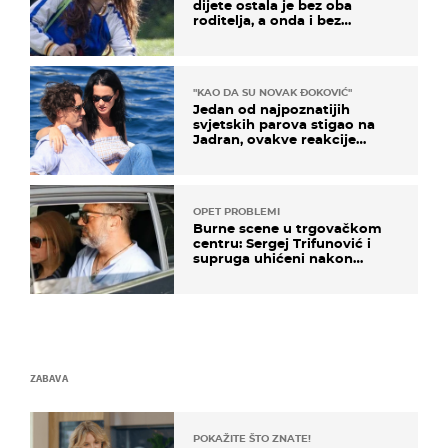
dijete ostala je bez oba
roditelja, a onda i bez
milijuna koje je trebala
naslijediti
"KAO DA SU NOVAK ĐOKOVIĆ"
Jedan od najpoznatijih
svjetskih parova stigao na
Jadran, ovakve reakcije
vjerojatno nisu očekivali
OPET PROBLEMI
Burne scene u trgovačkom
centru: Sergej Trifunović i
supruga uhićeni nakon
svađe!
ZABAVA
POKAŽITE ŠTO ZNATE!