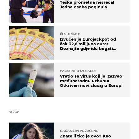
Teška prometna nesreća!
Jedna osoba poginula
ČESTITAMO!
Izvučen je Eurojackpot od
čak 32,6 milijuna eura:
Doznajte gdje idu bogati
dobitci u Hrvatskoj
PACIJENT U IZOLACIJI
Vratio se virus koji je izazvao
međunarodnu uzbunu:
Otkriven novi slučaj u Europi
SHOW
DANAS ŽIVI POVUČENO
Znate li tko je ovo? Kao