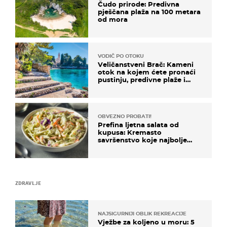
Čudo prirode: Predivna
pješčana plaža na 100 metara
od mora
VODIČ PO OTOKU
Veličanstveni Brač: Kameni
otok na kojem ćete pronaći
pustinju, predivne plaže i
uzbudljivu hranu
OBVEZNO PROBATI!
Prefina ljetna salata od
kupusa: Kremasto
savršenstvo koje najbolje
paše uz pečeno meso
ZDRAVLJE
NAJSIGURNIJI OBLIK REKREACIJE
Vježbe za koljeno u moru: 5