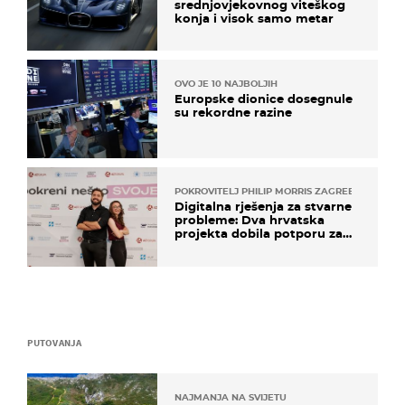
srednjovjekovnog viteškog
konja i visok samo metar
OVO JE 10 NAJBOLJIH
Europske dionice dosegnule
su rekordne razine
POKROVITELJ PHILIP MORRIS ZAGREB
Digitalna rješenja za stvarne
probleme: Dva hrvatska
projekta dobila potporu za
razvoj
PUTOVANJA
NAJMANJA NA SVIJETU