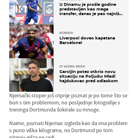
U Dinamu je prošle godine
predstavljen kao mega
transfer, danas je pao najniže
u karijeri
BOMBA!
Liverpool doveo kapetana
Barcelone!
IZ VEDRA NEBA
Garcijin potez otkrio novu
situaciju na Poljudu: Mladi
hajdukovac pred odlaskom
Njemački stoper još otprije poznat je po tome što se
bori s tim problemom, no posljednje fotografije s
treninga Dortmunda šokirale su mnoge.
Naime, poznati Nijemac izgleda kao da ima problem
s puno viška kilograma, no Dortmund po tom
pitanju ništa ne radi.