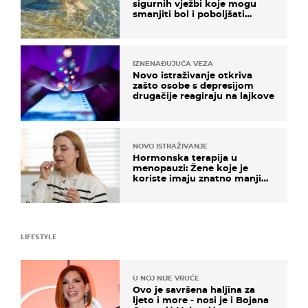
sigurnih vježbi koje mogu
smanjiti bol i poboljšati
pokretljivost
IZNENAĐUJUĆA VEZA
Novo istraživanje otkriva
zašto osobe s depresijom
drugačije reagiraju na lajkove
NOVO ISTRAŽIVANJE
Hormonska terapija u
menopauzi: Žene koje je
koriste imaju znatno manji
rizik od ovoga
LIFESTYLE
U NOJ NIJE VRUĆE
Ovo je savršena haljina za
ljeto i more - nosi je i Bojana