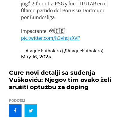
jugó 20' contra PSG y fue TITULAR en el
último partido del Borussia Dortmund
por Bundesliga.
Impactante. 😳🇩🇪
pic.twitter.com/h3vhcjsXVP
— Ataque Futbolero (@AtaqueFutbolero)
May 16, 2024
Cure novi detalji sa suđenja
Vuškoviću: Njegov tim ovako želi
srušiti optužbu za doping
PODIJELI