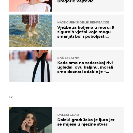
Gregorić Vejzović
NAJSIGURNIJI OBLIK REKREACIJE
Vježbe za koljeno u moru: 5
sigurnih vježbi koje mogu
smanjiti bol i poboljšati
pokretljivost
BAŠ EFEKTNA
Kada smo na zadarskoj rivi
ugledali ovu haljinu, morali
smo doznati odakle je –
košta samo 18 eura
TV
DALEKI GRAD
Daleki grad: Jako je ljuta jer
se miješa u njezine stvari