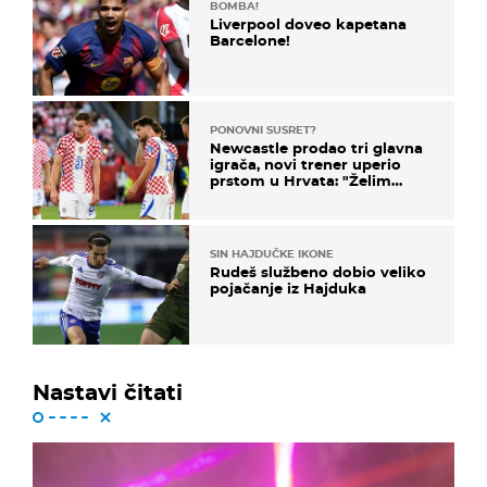
BOMBA!
Liverpool doveo kapetana
Barcelone!
PONOVNI SUSRET?
Newcastle prodao tri glavna
igrača, novi trener uperio
prstom u Hrvata: "Želim
njega!"
SIN HAJDUČKE IKONE
Rudeš službeno dobio veliko
pojačanje iz Hajduka
Nastavi čitati