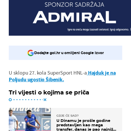
Dodajte gol.hr u omiljeni Google izvor
U sklopu 27. kola SuperSport HNL-a
Hajduk je na
Poljudu ugostio Šibenik.
Tri vijesti o kojima se priča
GDJE ĆE SAD?
U Dinamu je prošle godine
predstavljen kao mega
transfer, danas je pao najniže