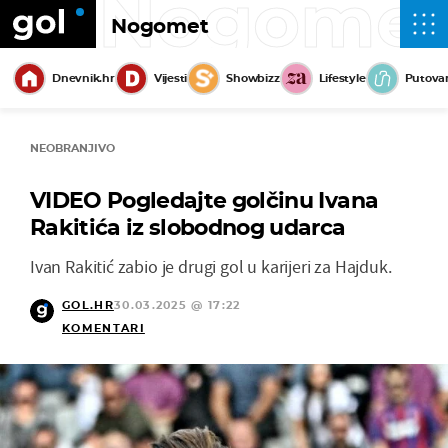
Nogome
Nogomet
Dnevnik.hr
Vijesti
Showbizz
Lifestyle
Putova
NEOBRANJIVO
VIDEO Pogledajte golčinu Ivana
Rakitića iz slobodnog udarca
Ivan Rakitić zabio je drugi gol u karijeri za Hajduk.
GOL.HR
30.03.2025 @ 17:22
KOMENTARI