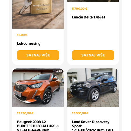
5.790,00 €
Lancia Delta 1.4t-jet
15,00 €
Lokot mesing
SAZNAJ VIŠE
SAZNAJ VIŠE
13.290,00 €
15.500,00 €
Peugeot 2008 1.2
Land Rover Discovery
PURETECH 130 ALLURE-1
Sport
VL.-ALU-NAVI-KAM
*REG.08/2026*JAMSTVO,