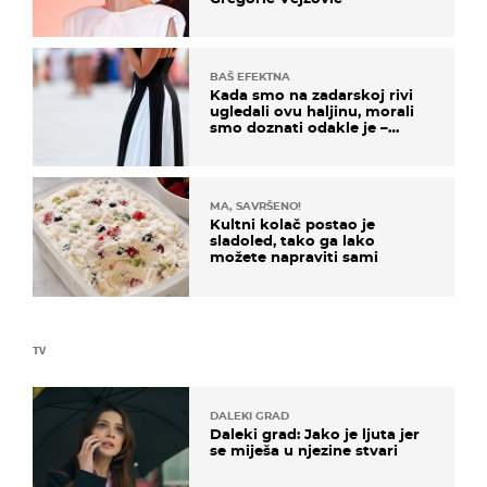
BAŠ EFEKTNA
Kada smo na zadarskoj rivi
ugledali ovu haljinu, morali
smo doznati odakle je –
košta samo 18 eura
MA, SAVRŠENO!
Kultni kolač postao je
sladoled, tako ga lako
možete napraviti sami
TV
DALEKI GRAD
Daleki grad: Jako je ljuta jer
se miješa u njezine stvari