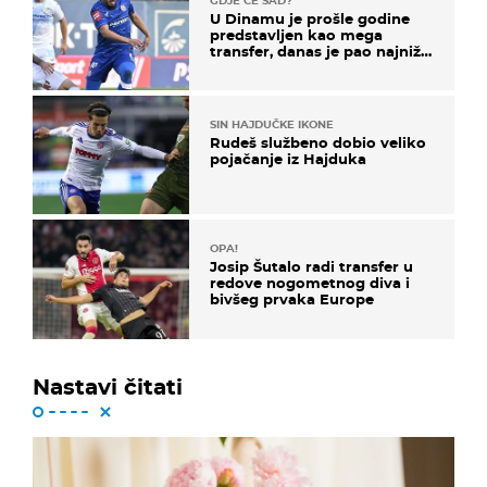
GDJE ĆE SAD?
U Dinamu je prošle godine
predstavljen kao mega
transfer, danas je pao najniže
u karijeri
SIN HAJDUČKE IKONE
Rudeš službeno dobio veliko
pojačanje iz Hajduka
OPA!
Josip Šutalo radi transfer u
redove nogometnog diva i
bivšeg prvaka Europe
Nastavi čitati