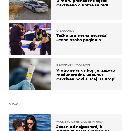
U moru pronađeno tijelo:
Otkriveno o kome se radi
U ZAGORJU
Teška prometna nesreća!
Jedna osoba poginula
PACIJENT U IZOLACIJI
Vratio se virus koji je izazvao
međunarodnu uzbunu:
Otkriven novi slučaj u Europi
SHOW
"KAO DA SU NOVAK ĐOKOVIĆ"
Jedan od najpoznatijih
svjetskih parova stigao na