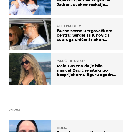
Jadran, ovakve reakcije
vjerojatno nisu očekivali
OPET PROBLEMI
Burne scene u trgovačkom
centru: Sergej Trifunović i
supruga uhićeni nakon
svađe!
"VRUĆE JE OVDJE"
Malo tko zna da je bila
misica! Badić je istaknuo
besprijekornu figuru zgodne
voditeljice
ZABAVA
HMM…