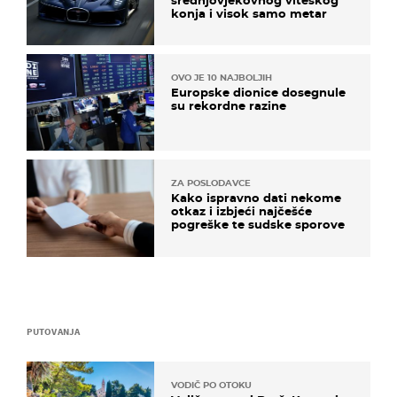
konja i visok samo metar
OVO JE 10 NAJBOLJIH
Europske dionice dosegnule
su rekordne razine
ZA POSLODAVCE
Kako ispravno dati nekome
otkaz i izbjeći najčešće
pogreške te sudske sporove
PUTOVANJA
VODIČ PO OTOKU