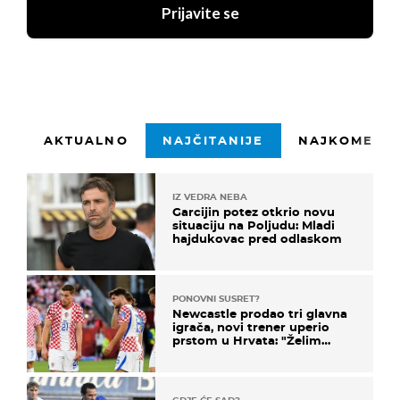
Prijavite se
AKTUALNO
NAJČITANIJE
NAJKOMENTI
IZ VEDRA NEBA
Garcijin potez otkrio novu
situaciju na Poljudu: Mladi
hajdukovac pred odlaskom
PONOVNI SUSRET?
Newcastle prodao tri glavna
igrača, novi trener uperio
prstom u Hrvata: "Želim
njega!"