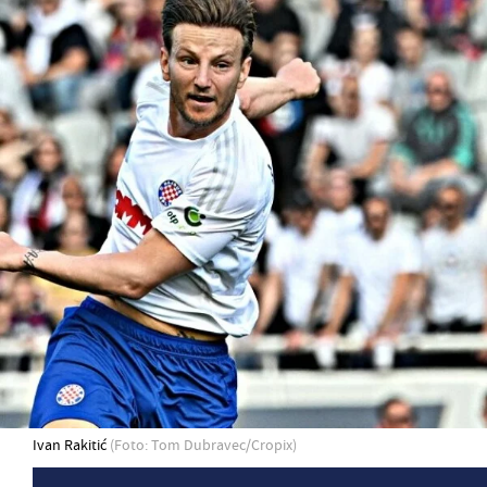
Ivan Rakitić
(Foto: Tom Dubravec/Cropix)