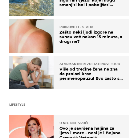
sigurnih vježbi koje mogu
smanjiti bol i poboljšati
pokretljivost
POKROVITELJ STADA
Zašto neki ljudi izgore na
suncu već nakon 15 minuta, a
drugi ne?
ALARMANTNI REZULTATI NOVE STUDIJE
Više od trećine žena ne zna
da prolazi kroz
perimenopauzu! Evo zašto su
simptomi toliko zbunjujući
LIFESTYLE
U NOJ NIJE VRUĆE
Ovo je savršena haljina za
ljeto i more - nosi je i Bojana
Gregorić Vejzović