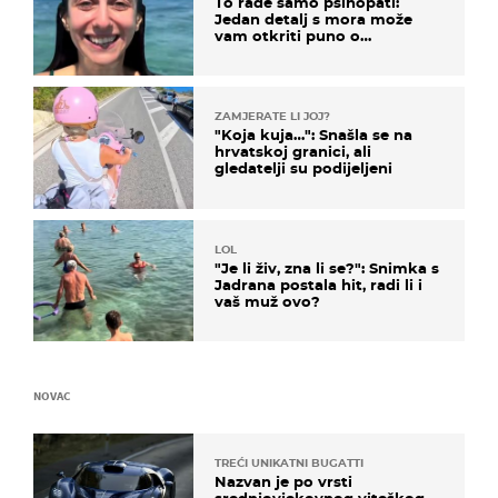
To rade samo psihopati:
Jedan detalj s mora može
vam otkriti puno o
prijateljima
ZAMJERATE LI JOJ?
"Koja kuja…": Snašla se na
hrvatskoj granici, ali
gledatelji su podijeljeni
LOL
"Je li živ, zna li se?": Snimka s
Jadrana postala hit, radi li i
vaš muž ovo?
NOVAC
TREĆI UNIKATNI BUGATTI
Nazvan je po vrsti
srednjovjekovnog viteškog