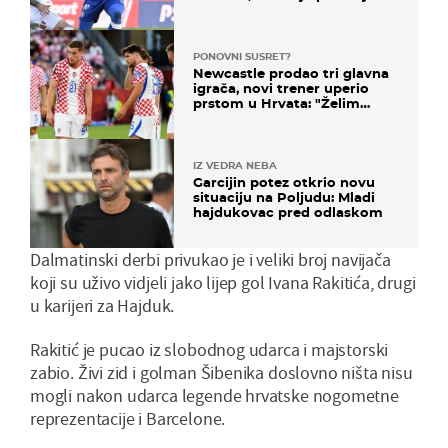
u karijeri
PONOVNI SUSRET?
Newcastle prodao tri glavna
igrača, novi trener uperio
prstom u Hrvata: "Želim
njega!"
IZ VEDRA NEBA
Garcijin potez otkrio novu
situaciju na Poljudu: Mladi
hajdukovac pred odlaskom
Dalmatinski derbi privukao je i veliki broj navijača
koji su uživo vidjeli jako lijep gol Ivana Rakitića, drugi
u karijeri za Hajduk.
Rakitić je pucao iz slobodnog udarca i majstorski
zabio. Živi zid i golman Šibenika doslovno ništa nisu
mogli nakon udarca legende hrvatske nogometne
reprezentacije i Barcelone.