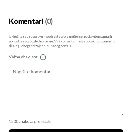
Komentari
(0)
Uključite se u raspravu – podijelite svoje mišljenje, postavite pitanja ili
ponudite svoj pogled na temu. Vaš komentar može potaknuti zanimljiv
dijalog i obogatiti zajednicu našeg portala.
Važna obavijest
!
1500 znakova preostalo