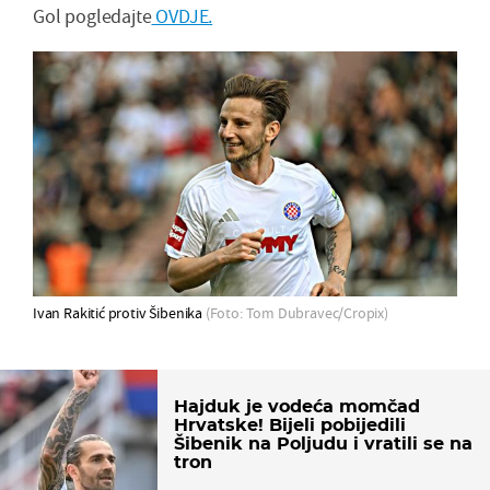
Gol pogledajte
OVDJE.
Ivan Rakitić protiv Šibenika
(Foto: Tom Dubravec/Cropix)
Hajduk je vodeća momčad
Hrvatske! Bijeli pobijedili
Šibenik na Poljudu i vratili se na
tron