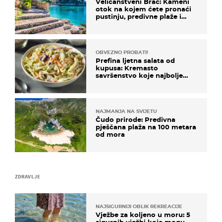
Veličanstveni Brač: Kameni
otok na kojem ćete pronaći
pustinju, predivne plaže i
uzbudljivu hranu
OBVEZNO PROBATI!
Prefina ljetna salata od
kupusa: Kremasto
savršenstvo koje najbolje
paše uz pečeno meso
NAJMANJA NA SVIJETU
Čudo prirode: Predivna
pješčana plaža na 100 metara
od mora
ZDRAVLJE
NAJSIGURNIJI OBLIK REKREACIJE
Vježbe za koljeno u moru: 5