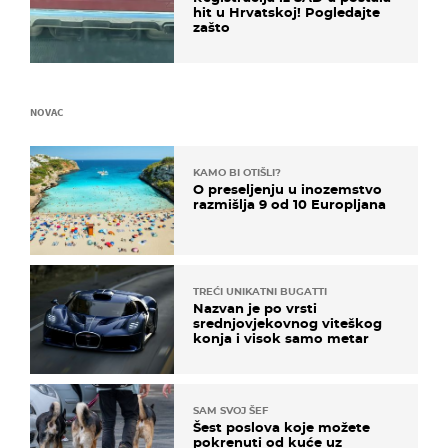
hit u Hrvatskoj! Pogledajte
zašto
NOVAC
KAMO BI OTIŠLI?
O preseljenju u inozemstvo
razmišlja 9 od 10 Europljana
TREĆI UNIKATNI BUGATTI
Nazvan je po vrsti
srednjovjekovnog viteškog
konja i visok samo metar
SAM SVOJ ŠEF
Šest poslova koje možete
pokrenuti od kuće uz