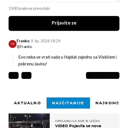
1500 znakova preostalo
Prijavite se
Franko
9. lip. 2026 18:29
FR
@Franko
Evo neka se vrati sada u Hajduk zajedno sa Vlašićem i
pokrenu lavinu!
0
0
ODGOVORITE
AKTUALNO
NAJČITANIJE
NAJKOMENTI
CIPELARILI GA DOK JE LEŽAO
VIDEO Pojavila se nova