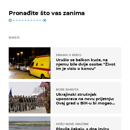
Pronađite što vas zanima
VIJESTI
DRAMA U RIJECI
Urušio se balkon kuće, na
njemu bile dvije osobe: "Život
im je visio o koncu"
BURE BARUTA
Ukrajinski stručnjak
upozorava na novu prijetnju:
Ovaj grad u BiH-u bi mogao
biti žarište
STIŽU NOVE VRUĆINE
Plovila čekaju, s dna izviru