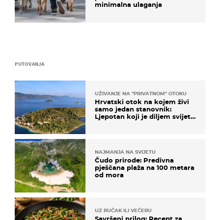
minimalna ulaganja
PUTOVANJA
UŽIVANJE NA "PRIVATNOM" OTOKU
Hrvatski otok na kojem živi
samo jedan stanovnik:
Ljepotan koji je diljem svijeta
poznat po svojem "bijelom
zlatu"
NAJMANJA NA SVIJETU
Čudo prirode: Predivna
pješčana plaža na 100 metara
od mora
UZ RUČAK ILI VEČERU
Savršeni prilog: Recept za