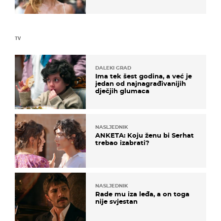
zagrebačkoj špici
TV
DALEKI GRAD
Ima tek šest godina, a već je
jedan od najnagrađivanijih
dječjih glumaca
NASLJEDNIK
ANKETA: Koju ženu bi Serhat
trebao izabrati?
NASLJEDNIK
Rade mu iza leđa, a on toga
nije svjestan