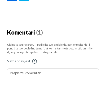
Komentari
(1)
Uključite se u raspravu – podijelite svoje mišljenje, postavite pitanja ili
ponudite svoj pogled na temu. Vaš komentar može potaknuti zanimljiv
dijalog i obogatiti zajednicu našeg portala.
Važna obavijest
!