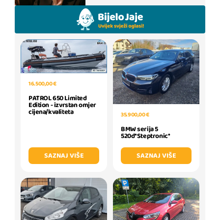
16.500,00 €
PATROL 650 Limited
Edition - izvrstan omjer
cijena/kvaliteta
35.900,00 €
BMW serija 5
520d*Steptronic*
SAZNAJ VIŠE
SAZNAJ VIŠE