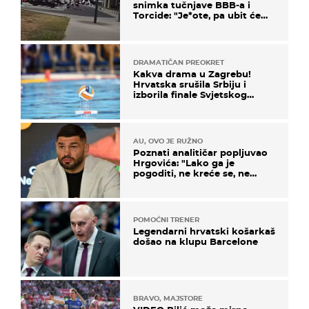
snimka tučnjave BBB-a i
Torcide: "Je*ote, pa ubit će
ga!"
DRAMATIČAN PREOKRET
Kakva drama u Zagrebu!
Hrvatska srušila Srbiju i
izborila finale Svjetskog
prvenstva
AU, OVO JE RUŽNO
Poznati analitičar popljuvao
Hrgovića: "Lako ga je
pogoditi, ne kreće se, ne
koristi noge..."
POMOĆNI TRENER
Legendarni hrvatski košarkaš
došao na klupu Barcelone
BRAVO, MAJSTORE