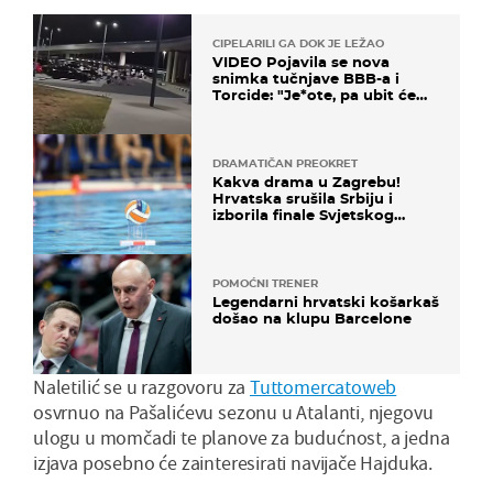
CIPELARILI GA DOK JE LEŽAO
VIDEO Pojavila se nova
snimka tučnjave BBB-a i
Torcide: "Je*ote, pa ubit će
ga!"
DRAMATIČAN PREOKRET
Kakva drama u Zagrebu!
Hrvatska srušila Srbiju i
izborila finale Svjetskog
prvenstva
POMOĆNI TRENER
Legendarni hrvatski košarkaš
došao na klupu Barcelone
Naletilić se u razgovoru za
Tuttomercatoweb
osvrnuo na Pašalićevu sezonu u Atalanti, njegovu
ulogu u momčadi te planove za budućnost, a jedna
izjava posebno će zainteresirati navijače Hajduka.