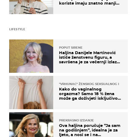
koriste imaju znatno manji
rizik od ovoga
LIFESTYLE
POPUT SIRENE
Haljina Danijele Martinović
ističe ženstvenu figuru, a
savršena je za večernji izlazak
na moru
"VRHUNAC" ŽENSKOG SEKSUALNOG ISKUSTVA
Kako do vaginalnog
orgazma? Samo 18 % žena
može ga doživjeti isključivo
na ovaj način
PREKRASNO IZDANJE
Ova haljina poručuje “Ja sam
na godišnjem”, idealna je za
ljeto, a nosi se i na