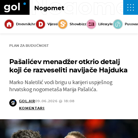
Nogome
Nogomet
Dnevnik.hr
Vijesti
Showbizz
Lifestyle
Putova
PLAN ZA BUDUĆNOST
Pašalićev menadžer otkrio detalj
koji će razveseliti navijače Hajduka
Marko Naletilić vodi brigu u karijeri uspješnog
hrvatskog nogometaša Marija Pašalića.
GOL.HR
09.06.2026 @ 18:08
KOMENTARI