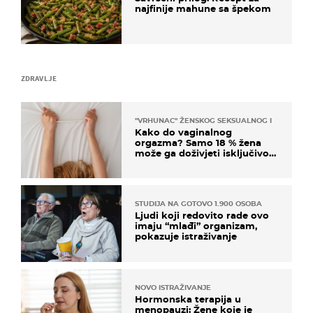
najfinije mahune sa špekom
ZDRAVLJE
"VRHUNAC" ŽENSKOG SEKSUALNOG ISKUSTVA
Kako do vaginalnog
orgazma? Samo 18 % žena
može ga doživjeti isključivo
na ovaj način
STUDIJA NA GOTOVO 1.900 OSOBA
Ljudi koji redovito rade ovo
imaju “mlađi” organizam,
pokazuje istraživanje
NOVO ISTRAŽIVANJE
Hormonska terapija u
menopauzi: Žene koje je