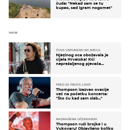
čuda: "Nekad sam se tu
kupao, sad igram nogomet"
SHOW
ČUVA USPOMENU NA NJEGA
Njezinog oca obožavala je
cijela Hrvatska! Kći
neprežaljenog pjevača
projurila špicom na dva
kotača
PRED 20 TISUĆA LJUDI
Thompson izazvao ovacije
već na početku koncerta:
"Što ću kad sam slab..."
NADMAŠENA OČEKIVANJA
Thompson ruši brojke i u
Vukovaru! Objavljeno koliko