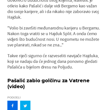
Govoreći o budućnosti svog klijenta, Naletilić je
otkrio kako Pašalić i dalje vidi Bergamo kao važan
dio svoje karijere, ali i da nikako nije zaboravio svoj
Hajduk.
"Volio bi završiti međunarodnu karijeru u Bergamu.
Nakon toga vratiti se u Hajduk Split. A onda ćemo
vidjeti što budućnost nosi. U nogometu ne možete
sve planirati, nikad se ne zna..."
Takve riječi sigurno će razveseliti navijače Hajduka,
koji se nadaju da će jednog dana ponovno gledati
Pašalića u bijelom dresu na Poljudu.
Pašalić zabio golčinu za Vatrene
(video)
PODIJELI