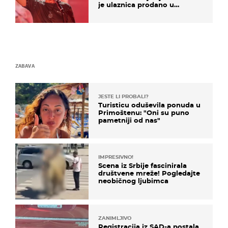
je ulaznica prodano u
kratkom vremenu
ZABAVA
JESTE LI PROBALI?
Turisticu oduševila ponuda u
Primoštenu: "Oni su puno
pametniji od nas"
IMPRESIVNO!
Scena iz Srbije fascinirala
društvene mreže! Pogledajte
neobičnog ljubimca
ZANIMLJIVO
Registracija iz SAD-a postala