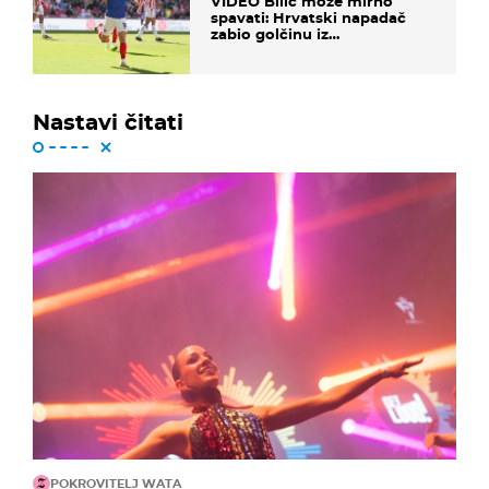
VIDEO Bilić može mirno
spavati: Hrvatski napadač
zabio golčinu iz
dalekometnog voleja, ali je
ispao iz Carabao Cupa
Nastavi čitati
POKROVITELJ WATA