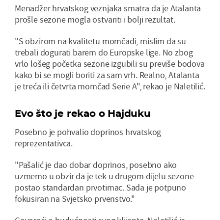
Menadžer hrvatskog veznjaka smatra da je Atalanta
prošle sezone mogla ostvariti i bolji rezultat.
"S obzirom na kvalitetu momčadi, mislim da su
trebali dogurati barem do Europske lige. No zbog
vrlo lošeg početka sezone izgubili su previše bodova
kako bi se mogli boriti za sam vrh. Realno, Atalanta
je treća ili četvrta momčad Serie A", rekao je Naletilić.
Evo što je rekao o Hajduku
Posebno je pohvalio doprinos hrvatskog
reprezentativca.
"Pašalić je dao dobar doprinos, posebno ako
uzmemo u obzir da je tek u drugom dijelu sezone
postao standardan prvotimac. Sada je potpuno
fokusiran na Svjetsko prvenstvo."