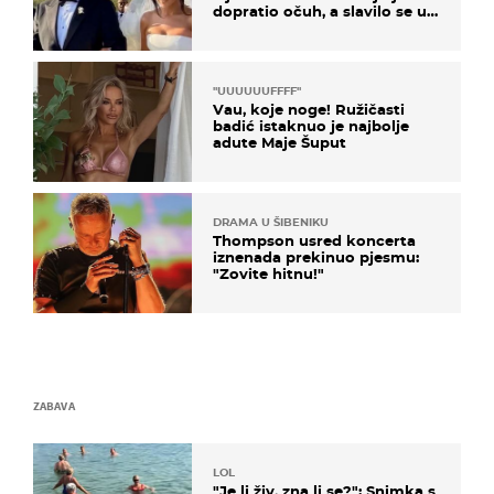
dopratio očuh, a slavilo se uz
Olivera i Rozgu
"UUUUUUFFFF"
Vau, koje noge! Ružičasti
badić istaknuo je najbolje
adute Maje Šuput
DRAMA U ŠIBENIKU
Thompson usred koncerta
iznenada prekinuo pjesmu:
"Zovite hitnu!"
ZABAVA
LOL
"Je li živ, zna li se?": Snimka s