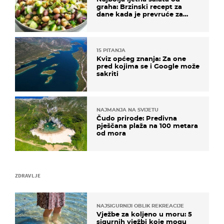
graha: Brzinski recept za
dane kada je prevruće za
kuhanje
15 PITANJA
Kviz općeg znanja: Za one
pred kojima se i Google može
sakriti
NAJMANJA NA SVIJETU
Čudo prirode: Predivna
pješčana plaža na 100 metara
od mora
ZDRAVLJE
NAJSIGURNIJI OBLIK REKREACIJE
Vježbe za koljeno u moru: 5
sigurnih vježbi koje mogu