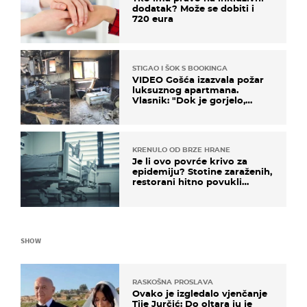
dodatak? Može se dobiti i
720 eura
STIGAO I ŠOK S BOOKINGA
VIDEO Gošća izazvala požar
luksuznog apartmana.
Vlasnik: "Dok je gorjelo,
smijali su se, pili i pokazivali
mi srednji prst"
KRENULO OD BRZE HRANE
Je li ovo povrće krivo za
epidemiju? Stotine zaraženih,
restorani hitno povukli
proizvod
SHOW
RASKOŠNA PROSLAVA
Ovako je izgledalo vjenčanje
Tije Jurčić: Do oltara ju je