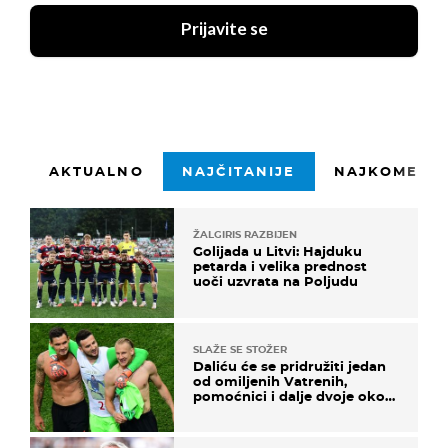
Prijavite se
AKTUALNO
NAJČITANIJE
NAJKOMENTI
ŽALGIRIS RAZBIJEN
Golijada u Litvi: Hajduku
petarda i velika prednost
uoči uzvrata na Poljudu
SLAŽE SE STOŽER
Daliću će se pridružiti jedan
od omiljenih Vatrenih,
pomoćnici i dalje dvoje oko
ponude