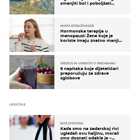
smanjiti bol i poboljšati
pokretljivost
NOVO ISTRAŽIVANJE
Hormonska terapija u
menopauzi: Žene koje je
koriste imaju znatno manji
rizik od ovoga
VRIJEDI IH UVRSTITI U PREHRANU
6 napitaka koje dijetetičari
preporučuju za zdrave
zglobove
LIFESTYLE
BAŠ EFEKTNA
Kada smo na zadarskoj rivi
ugledali ovu haljinu, morali
smo doznati odakle je –