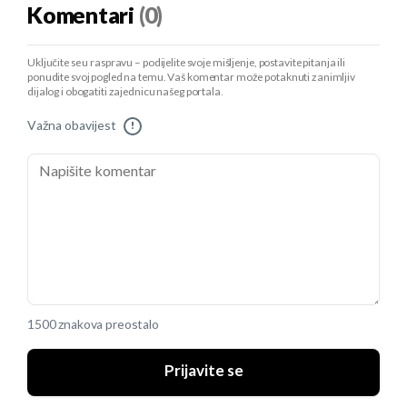
Komentari
(0)
Uključite se u raspravu – podijelite svoje mišljenje, postavite pitanja ili
ponudite svoj pogled na temu. Vaš komentar može potaknuti zanimljiv
dijalog i obogatiti zajednicu našeg portala.
Važna obavijest
!
1500 znakova preostalo
Prijavite se