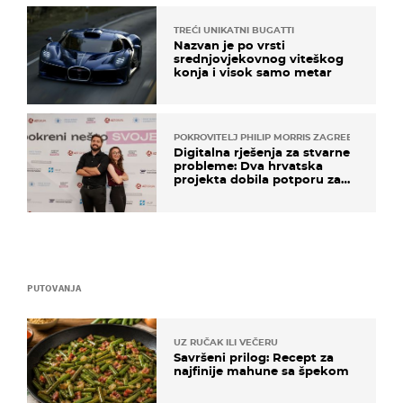
TREĆI UNIKATNI BUGATTI
Nazvan je po vrsti
srednjovjekovnog viteškog
konja i visok samo metar
POKROVITELJ PHILIP MORRIS ZAGREB
Digitalna rješenja za stvarne
probleme: Dva hrvatska
projekta dobila potporu za
razvoj
PUTOVANJA
UZ RUČAK ILI VEČERU
Savršeni prilog: Recept za
najfinije mahune sa špekom