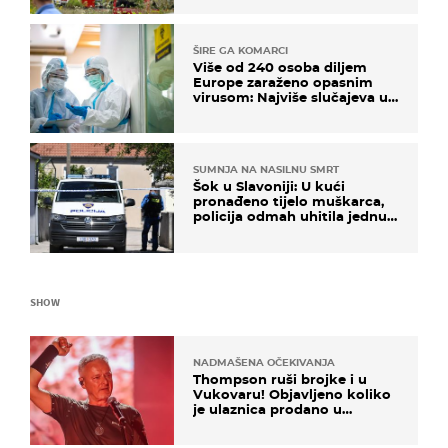
ŠIRE GA KOMARCI
Više od 240 osoba diljem
Europe zaraženo opasnim
virusom: Najviše slučajeva u
našem susjedstvu
SUMNJA NA NASILNU SMRT
Šok u Slavoniji: U kući
pronađeno tijelo muškarca,
policija odmah uhitila jednu
osobu
SHOW
NADMAŠENA OČEKIVANJA
Thompson ruši brojke i u
Vukovaru! Objavljeno koliko
je ulaznica prodano u
kratkom vremenu