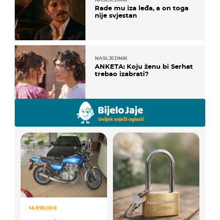
Rade mu iza leđa, a on toga
nije svjestan
NASLJEDNIK
ANKETA: Koju ženu bi Serhat
trebao izabrati?
14.990,00 €