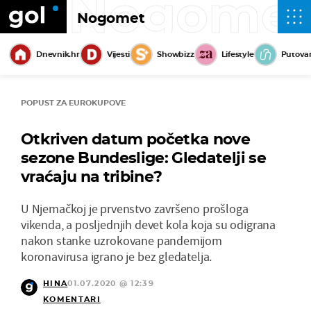
Nogome
Nogomet
Dnevnik.hr
Vijesti
Showbizz
Lifestyle
Putova
POPUST ZA EUROKUPOVE
Otkriven datum početka nove
sezone Bundeslige: Gledatelji se
vraćaju na tribine?
U Njemačkoj je prvenstvo završeno prošloga
vikenda, a posljednjih devet kola koja su odigrana
nakon stanke uzrokovane pandemijom
koronavirusa igrano je bez gledatelja.
HINA
01.07.2020 @ 12:39
KOMENTARI