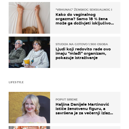
"VRHUNAC" ŽENSKOG SEKSUALNOG ISKUSTVA
Kako do vaginalnog
orgazma? Samo 18 % žena
može ga doživjeti isključivo
na ovaj način
STUDIJA NA GOTOVO 1.900 OSOBA
Ljudi koji redovito rade ovo
imaju “mlađi” organizam,
pokazuje istraživanje
LIFESTYLE
POPUT SIRENE
Haljina Danijele Martinović
ističe ženstvenu figuru, a
savršena je za večernji izlazak
na moru