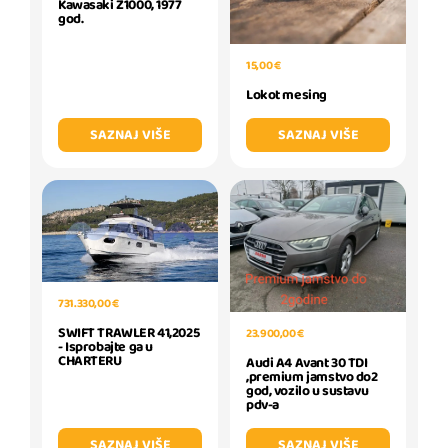
Kawasaki Z1000, 1977
god.
15,00 €
Lokot mesing
SAZNAJ VIŠE
SAZNAJ VIŠE
731.330,00 €
SWIFT TRAWLER 41,2025
23.900,00 €
- Isprobajte ga u
CHARTERU
Audi A4 Avant 30 TDI
,premium jamstvo do2
god, vozilo u sustavu
pdv-a
SAZNAJ VIŠE
SAZNAJ VIŠE