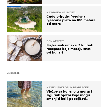
NAJMANJA NA SVIJETU
Čudo prirode: Predivna
pješčana plaža na 100 metara
od mora
BON APPETIT!
Majke svih umaka: 5 kultnih
recepata koje moraju znati
svi kuhari
ZDRAVLJE
NAJSIGURNIJI OBLIK REKREACIJE
Vježbe za koljeno u moru: 5
sigurnih vježbi koje mogu
smanjiti bol i poboljšati
pokretljivost