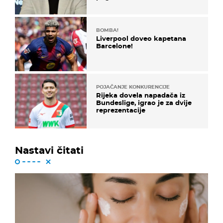
koristi noge..."
BOMBA!
Liverpool doveo kapetana
Barcelone!
POJAČANJE KONKURENCIJE
Rijeka dovela napadača iz
Bundeslige, igrao je za dvije
reprezentacije
Nastavi čitati