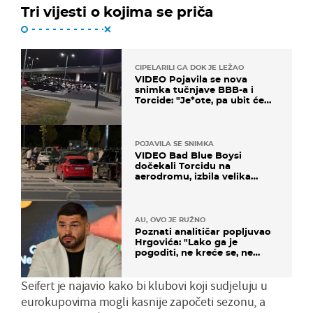
Tri vijesti o kojima se priča
CIPELARILI GA DOK JE LEŽAO
VIDEO Pojavila se nova
snimka tučnjave BBB-a i
Torcide: "Je*ote, pa ubit će
ga!"
POJAVILA SE SNIMKA
VIDEO Bad Blue Boysi
dočekali Torcidu na
aerodromu, izbila velika
masovna tučnjava
AU, OVO JE RUŽNO
Poznati analitičar popljuvao
Hrgovića: "Lako ga je
pogoditi, ne kreće se, ne
koristi noge..."
Seifert je najavio kako bi klubovi koji sudjeluju u
eurokupovima mogli kasnije započeti sezonu, a