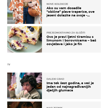
NOVE KOLEKCIJE
Ako su vam dosadile
“obične” plave traperice, ove
jeseni dolazite na svoje -
izdvajamo 15 hit modela
PREJEDNOSTAVNO ZA SLOŽITI
Ovo je pravi ljetni tiramisu s
limunom i borovnicama – baš
osvježava i jako je fin
TV
DALEKI GRAD
Ima tek šest godina, a već je
jedan od najnagrađivanijih
dječjih glumaca
NASLJEDNIK