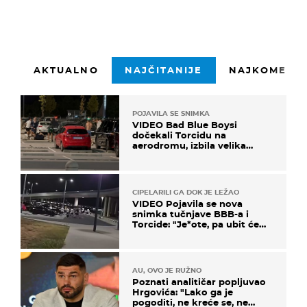
AKTUALNO
NAJČITANIJE
NAJKOMENTI
POJAVILA SE SNIMKA
VIDEO Bad Blue Boysi
dočekali Torcidu na
aerodromu, izbila velika
masovna tučnjava
CIPELARILI GA DOK JE LEŽAO
VIDEO Pojavila se nova
snimka tučnjave BBB-a i
Torcide: "Je*ote, pa ubit će
ga!"
AU, OVO JE RUŽNO
Poznati analitičar popljuvao
Hrgovića: "Lako ga je
pogoditi, ne kreće se, ne