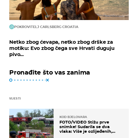
POKROVITELJ CARLSBERG CROATIA
Netko zbog ćevapa, netko zbog drške za
motiku: Evo zbog čega sve Hrvati duguju
pivo...
Pronađite što vas zanima
VIJESTI
KOD BJELOVARA
FOTO/VIDEO Stižu prve
snimke! Sudarila se dva
vlaka: Više je ozlijeđenih,
hitne službe na terenu