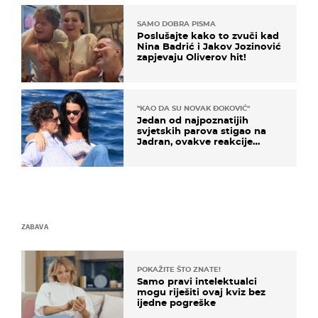
SAMO DOBRA PISMA
Poslušajte kako to zvuči kad
Nina Badrić i Jakov Jozinović
zapjevaju Oliverov hit!
"KAO DA SU NOVAK ĐOKOVIĆ"
Jedan od najpoznatijih
svjetskih parova stigao na
Jadran, ovakve reakcije
vjerojatno nisu očekivali
ZABAVA
POKAŽITE ŠTO ZNATE!
Samo pravi intelektualci
mogu riješiti ovaj kviz bez
ijedne pogreške