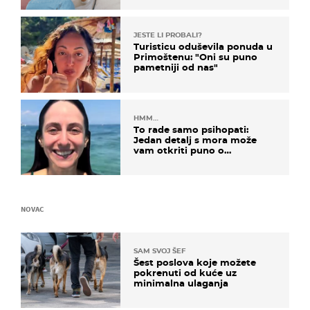
JESTE LI PROBALI?
Turisticu oduševila ponuda u
Primoštenu: "Oni su puno
pametniji od nas"
HMM…
To rade samo psihopati:
Jedan detalj s mora može
vam otkriti puno o
prijateljima
NOVAC
SAM SVOJ ŠEF
Šest poslova koje možete
pokrenuti od kuće uz
minimalna ulaganja