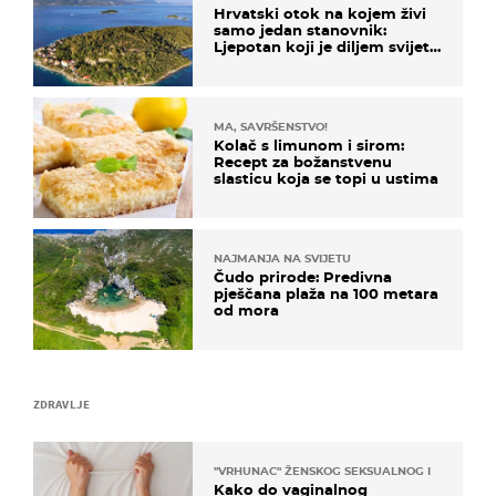
Hrvatski otok na kojem živi
samo jedan stanovnik:
Ljepotan koji je diljem svijeta
poznat po svojem "bijelom
zlatu"
MA, SAVRŠENSTVO!
Kolač s limunom i sirom:
Recept za božanstvenu
slasticu koja se topi u ustima
NAJMANJA NA SVIJETU
Čudo prirode: Predivna
pješčana plaža na 100 metara
od mora
ZDRAVLJE
"VRHUNAC" ŽENSKOG SEKSUALNOG ISKUSTVA
Kako do vaginalnog