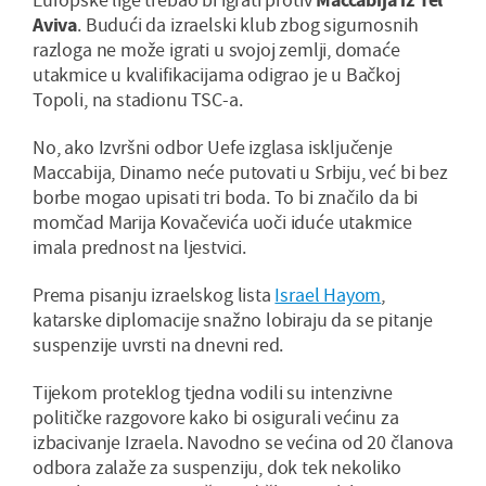
Aviva
. Budući da izraelski klub zbog sigurnosnih
razloga ne može igrati u svojoj zemlji, domaće
utakmice u kvalifikacijama odigrao je u Bačkoj
Topoli, na stadionu TSC-a.
No, ako Izvršni odbor Uefe izglasa isključenje
Maccabija, Dinamo neće putovati u Srbiju, već bi bez
borbe mogao upisati tri boda. To bi značilo da bi
momčad Marija Kovačevića uoči iduće utakmice
imala prednost na ljestvici.
Prema pisanju izraelskog lista
Israel Hayom
,
katarske diplomacije snažno lobiraju da se pitanje
suspenzije uvrsti na dnevni red.
Tijekom proteklog tjedna vodili su intenzivne
političke razgovore kako bi osigurali većinu za
izbacivanje Izraela. Navodno se većina od 20 članova
odbora zalaže za suspenziju, dok tek nekoliko