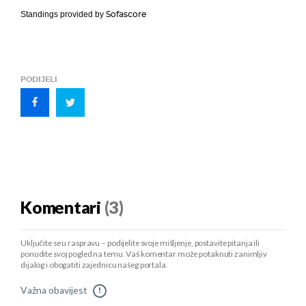
Sofascore
Standings provided by
PODIJELI
Komentari
(3)
Uključite se u raspravu – podijelite svoje mišljenje, postavite pitanja ili
ponudite svoj pogled na temu. Vaš komentar može potaknuti zanimljiv
dijalog i obogatiti zajednicu našeg portala.
Važna obavijest
!