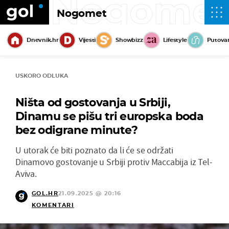
Nogome
Nogomet
Dnevnik.hr
Vijesti
Showbizz
Lifestyle
Putova
USKORO ODLUKA
Ništa od gostovanja u Srbiji,
Dinamu se pišu tri europska boda
bez odigrane minute?
U utorak će biti poznato da li će se održati
Dinamovo gostovanje u Srbiji protiv Maccabija iz Tel-
Aviva.
GOL.HR
21.09.2025 @ 20:16
KOMENTARI