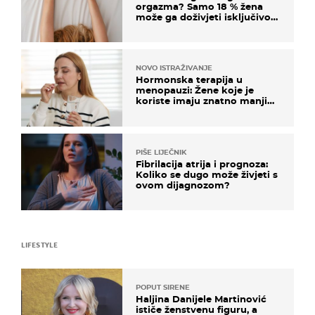
orgazma? Samo 18 % žena
može ga doživjeti isključivo
na ovaj način
NOVO ISTRAŽIVANJE
Hormonska terapija u
menopauzi: Žene koje je
koriste imaju znatno manji
rizik od ovoga
PIŠE LIJEČNIK
Fibrilacija atrija i prognoza:
Koliko se dugo može živjeti s
ovom dijagnozom?
LIFESTYLE
POPUT SIRENE
Haljina Danijele Martinović
ističe ženstvenu figuru, a