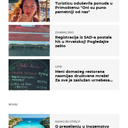
Turisticu oduševila ponuda u
Primoštenu: "Oni su puno
pametniji od nas"
ZANIMLJIVO
Registracija iz SAD-a postala
hit u Hrvatskoj! Pogledajte
zašto
UPS!
Meni domaćeg restorana
nasmijao društvene mreže!
Za sve je zaslužan urnebesan
naziv jela
NOVAC
KAMO BI OTIŠLI?
O preseljenju u inozemstvo