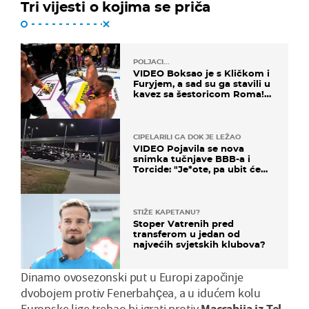
Tri vijesti o kojima se priča
POLJACI...
VIDEO Boksao je s Kličkom i
Furyjem, a sad su ga stavili u
kavez sa šestoricom Roma!
Pogledajte kako je završilo
CIPELARILI GA DOK JE LEŽAO
VIDEO Pojavila se nova
snimka tučnjave BBB-a i
Torcide: "Je*ote, pa ubit će
ga!"
STIŽE KAPETANU?
Stoper Vatrenih pred
transferom u jedan od
najvećih svjetskih klubova?
Dinamo ovosezonski put u Europi započinje
dvobojem protiv Fenerbahçea, a u idućem kolu
Europske lige trebao bi igrati protiv
Maccabija iz Tel