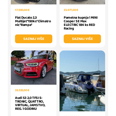
23.477,00 €
17.500,00 €
Pametna kupnja ! MINI
Fiat Ducato 2,3
Cooper SE Max
Multijet*150ks*Climatro
ELECTRIC 184 ks RED
nic*Rampa*
Racing
SAZNAJ VIŠE
SAZNAJ VIŠE
33.333,00 €
Audi S3 2,0 TFSI S-
TRONIC, QUATTRO,
VIRTUAL, JAMSTVO,
REG. 1 GODINU