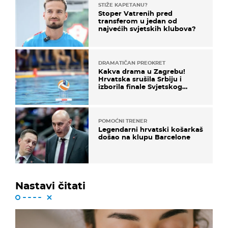
STIŽE KAPETANU?
Stoper Vatrenih pred
transferom u jedan od
najvećih svjetskih klubova?
DRAMATIČAN PREOKRET
Kakva drama u Zagrebu!
Hrvatska srušila Srbiju i
izborila finale Svjetskog
prvenstva
POMOĆNI TRENER
Legendarni hrvatski košarkaš
došao na klupu Barcelone
Nastavi čitati