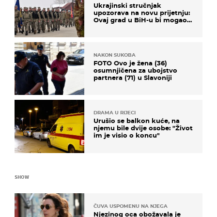
Ukrajinski stručnjak
upozorava na novu prijetnju:
Ovaj grad u BiH-u bi mogao
biti žarište
NAKON SUKOBA
FOTO Ovo je žena (36)
osumnjičena za ubojstvo
partnera (71) u Slavoniji
DRAMA U RIJECI
Urušio se balkon kuće, na
njemu bile dvije osobe: "Život
im je visio o koncu"
SHOW
ČUVA USPOMENU NA NJEGA
Njezinog oca obožavala je