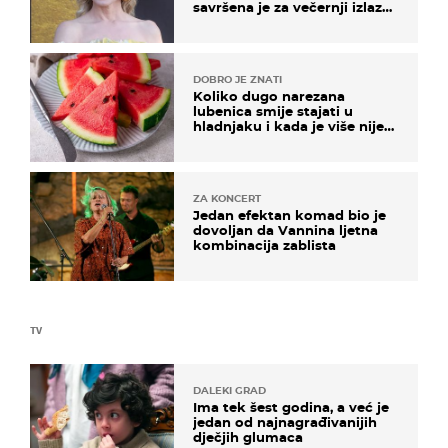
savršena je za večernji izlazak
na moru
DOBRO JE ZNATI
Koliko dugo narezana
lubenica smije stajati u
hladnjaku i kada je više nije
sigurno jesti?
ZA KONCERT
Jedan efektan komad bio je
dovoljan da Vannina ljetna
kombinacija zablista
TV
DALEKI GRAD
Ima tek šest godina, a već je
jedan od najnagrađivanijih
dječjih glumaca