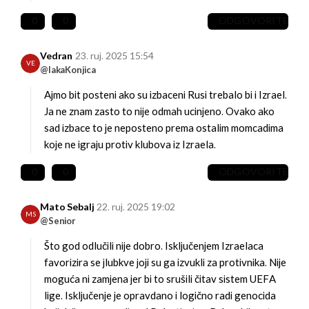
0
0
ODGOVORITE
Vedran
23. ruj. 2025 15:54
VE
@lakaKonjica
Ajmo bit posteni ako su izbaceni Rusi trebalo bi i Izrael.
Ja ne znam zasto to nije odmah ucinjeno. Ovako ako
sad izbace to je neposteno prema ostalim momcadima
koje ne igraju protiv klubova iz Izraela.
0
0
ODGOVORITE
Mato Sebalj
22. ruj. 2025 19:02
MS
@Senior
Što god odlučili nije dobro. Isključenjem Izraelaca
favorizira se jlubkve joji su ga izvukli za protivnika. Nije
moguća ni zamjena jer bi to srušili čitav sistem UEFA
lige. Isključenje je opravdano i logično radi genocida