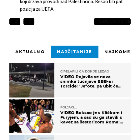
koji država provodi nad Palestincina. Rekao bih pat
pozicija za UEFA.
0
0
ODGOVORITE
AKTUALNO
NAJČITANIJE
NAJKOMENTI
CIPELARILI GA DOK JE LEŽAO
VIDEO Pojavila se nova
snimka tučnjave BBB-a i
Torcide: "Je*ote, pa ubit će
ga!"
POLJACI...
VIDEO Boksao je s Kličkom i
Furyjem, a sad su ga stavili u
kavez sa šestoricom Roma!
Pogledajte kako je završilo