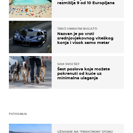
razmišlja 9 od 10 Europljana
TREĆI UNIKATNI BUGATTI
Nazvan je po vrsti
srednjovjekovnog viteškog
konja i visok samo metar
SAM SVOJ ŠEF
Šest poslova koje možete
pokrenuti od kuće uz
minimalna ulaganja
PUTOVANJA
UŽIVANJE NA "PRIVATNOM" OTOKU