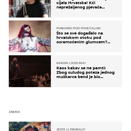
cijela Hrvatska! Kći
neprežaljenog pjevača
projurila špicom na dva
kotača
PONOVNO POD POVEĆALOM
Što se sve događalo na
hrvatskom otoku pod
osramoćenim glumcem?
Bizarni prizori i danas
izazivaju nevjericu
KAKVIH LJUDI IMA!
Kaos kakav se ne pamti:
Zbog suludog poteza jednog
muškarca bend je bio
prisiljen prekinuti nastup
ZABAVA
JESTE LI PROBALI?