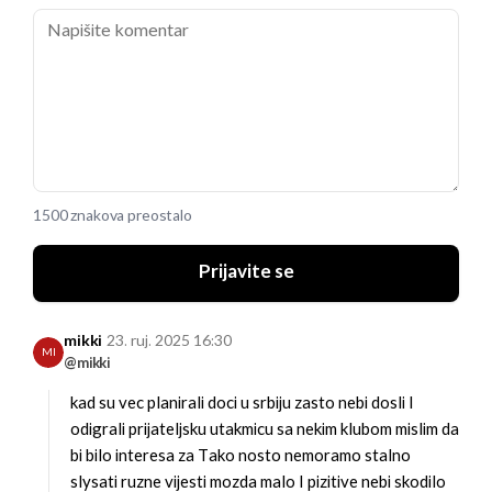
1500 znakova preostalo
Prijavite se
mikki
23. ruj. 2025 16:30
MI
@mikki
kad su vec planirali doci u srbiju
zasto nebi dosli I
odigrali prijateljsku utakmicu sa nekim klubom
mislim da
bi bilo interesa za Tako nosto
nemoramo stalno
slysati ruzne vijesti
mozda malo I pizitive nebi skodilo