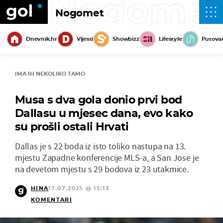
Nogome
Nogomet
Dnevnik.hr
Vijesti
Showbizz
Lifestyle
Putova
IMA IH NEKOLIKO TAMO
Musa s dva gola donio prvi bod
Dallasu u mjesec dana, evo kako
su prošli ostali Hrvati
Dallas je s 22 boda iz isto toliko nastupa na 13.
mjestu Zapadne konferencije MLS-a, a San Jose je
na devetom mjestu s 29 bodova iz 23 utakmice.
HINA
17.07.2025 @ 15:13
KOMENTARI