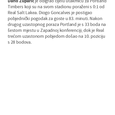
Dario Župarić
je odigrao cijelu utakmicu za Portland
Timbers koji su na svom stadionu poraženi s 0:1 od
Real Salt Lakea. Diogo Goncalves je postigao
pobjednički pogodak za goste u 83. minuti. Nakon
drugog uzastopnog poraza Portland je s 33 boda na
šestom mjestu u Zapadnoj konferenciji, dok je Real
trećom uzastonom pobjedom došao na 10. poziciju
s 28 bodova.