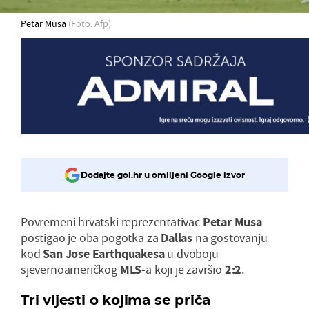
Petar Musa
(Foto: Afp)
Dodajte gol.hr u omiljeni Google izvor
Povremeni hrvatski reprezentativac
Petar Musa
postigao je oba pogotka za
Dallas
na gostovanju
kod
San Jose Earthquakesa
u dvoboju
sjevernoameričkog
MLS
-a koji je završio
2:2
.
Tri vijesti o kojima se priča