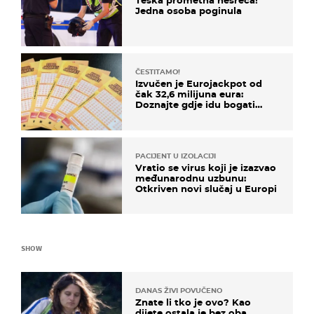
Teška prometna nesreća!
Jedna osoba poginula
ČESTITAMO!
Izvučen je Eurojackpot od
čak 32,6 milijuna eura:
Doznajte gdje idu bogati
dobitci u Hrvatskoj
PACIJENT U IZOLACIJI
Vratio se virus koji je izazvao
međunarodnu uzbunu:
Otkriven novi slučaj u Europi
SHOW
DANAS ŽIVI POVUČENO
Znate li tko je ovo? Kao
dijete ostala je bez oba