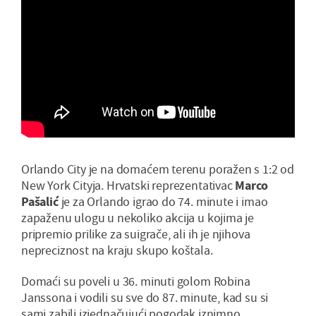
Orlando City je na domaćem terenu poražen s 1:2 od
New York Cityja. Hrvatski reprezentativac
Marco
Pašalić
je za Orlando igrao do 74. minute i imao
zapaženu ulogu u nekoliko akcija u kojima je
pripremio prilike za suigrače, ali ih je njihova
nepreciznost na kraju skupo koštala.
Domaći su poveli u 36. minuti golom Robina
Janssona i vodili su sve do 87. minute, kad su si
sami zabili izjednačujući pogodak iznimno