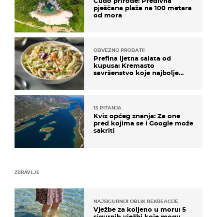
Čudo prirode: Predivna
pješčana plaža na 100 metara
od mora
OBVEZNO PROBATI!
Prefina ljetna salata od
kupusa: Kremasto
savršenstvo koje najbolje
paše uz pečeno meso
15 PITANJA
Kviz općeg znanja: Za one
pred kojima se i Google može
sakriti
ZDRAVLJE
NAJSIGURNIJI OBLIK REKREACIJE
Vježbe za koljeno u moru: 5
sigurnih vježbi koje mogu