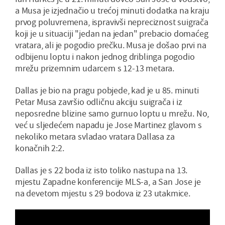
a Musa je izjednačio u trećoj minuti dodatka na kraju
prvog poluvremena, ispravivši nepreciznost suigrača
koji je u situaciji "jedan na jedan" prebacio domaćeg
vratara, ali je pogodio prečku. Musa je došao prvi na
odbijenu loptu i nakon jednog driblinga pogodio
mrežu prizemnim udarcem s 12-13 metara.
Dallas je bio na pragu pobjede, kad je u 85. minuti
Petar Musa završio odličnu akciju suigrača i iz
neposredne blizine samo gurnuo loptu u mrežu. No,
već u sljedećem napadu je Jose Martinez glavom s
nekoliko metara svladao vratara Dallasa za
konačnih 2:2.
Dallas je s 22 boda iz isto toliko nastupa na 13.
mjestu Zapadne konferencije MLS-a, a San Jose je
na devetom mjestu s 29 bodova iz 23 utakmice.