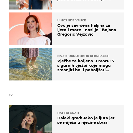
izdvajamo 15 hit modela
U NOJ NIJE VRUĆE
Ovo je savršena haljina za
ljeto i more - nosi je i Bojana
Gregorić Vejzović
NAJSIGURNIJI OBLIK REKREACIJE
Vježbe za koljeno u moru: 5
sigurnih vježbi koje mogu
smanjiti bol i poboljšati
pokretljivost
TV
DALEKI GRAD
Daleki grad: Jako je ljuta jer
se miješa u njezine stvari