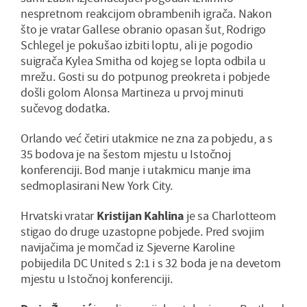
nespretnom reakcijom obrambenih igrača. Nakon
što je vratar Gallese obranio opasan šut, Rodrigo
Schlegel je pokušao izbiti loptu, ali je pogodio
suigrača Kylea Smitha od kojeg se lopta odbila u
mrežu. Gosti su do potpunog preokreta i pobjede
došli golom Alonsa Martineza u prvoj minuti
sučevog dodatka.
Orlando već četiri utakmice ne zna za pobjedu, a s
35 bodova je na šestom mjestu u Istočnoj
konferenciji. Bod manje i utakmicu manje ima
sedmoplasirani New York City.
Hrvatski vratar
Kristijan Kahlina
je sa Charlotteom
stigao do druge uzastopne pobjede. Pred svojim
navijačima je momčad iz Sjeverne Karoline
pobijedila DC United s 2:1 i s 32 boda je na devetom
mjestu u Istočnoj konferenciji.