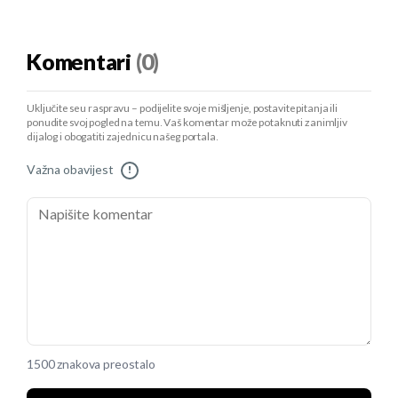
Komentari
(0)
Uključite se u raspravu – podijelite svoje mišljenje, postavite pitanja ili
ponudite svoj pogled na temu. Vaš komentar može potaknuti zanimljiv
dijalog i obogatiti zajednicu našeg portala.
Važna obavijest
!
1500 znakova preostalo