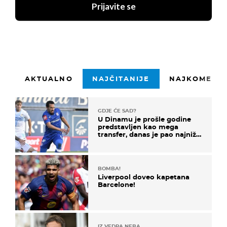
Prijavite se
AKTUALNO
NAJČITANIJE
NAJKOMENTI
GDJE ĆE SAD?
U Dinamu je prošle godine
predstavljen kao mega
transfer, danas je pao najniže
u karijeri
BOMBA!
Liverpool doveo kapetana
Barcelone!
IZ VEDRA NEBA