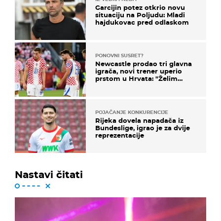
Garcijin potez otkrio novu
situaciju na Poljudu: Mladi
hajdukovac pred odlaskom
PONOVNI SUSRET?
Newcastle prodao tri glavna
igrača, novi trener uperio
prstom u Hrvata: "Želim
njega!"
POJAČANJE KONKURENCIJE
Rijeka dovela napadača iz
Bundeslige, igrao je za dvije
reprezentacije
Nastavi čitati