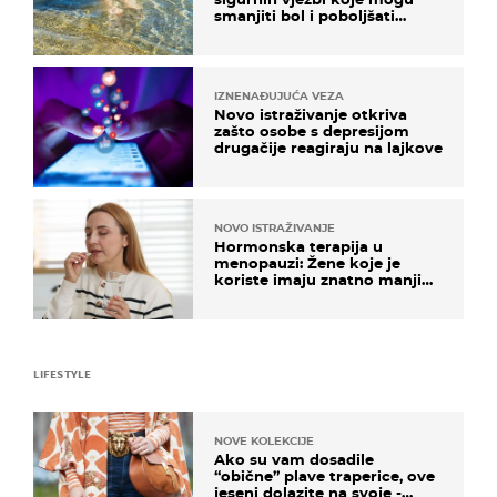
smanjiti bol i poboljšati
pokretljivost
IZNENAĐUJUĆA VEZA
Novo istraživanje otkriva
zašto osobe s depresijom
drugačije reagiraju na lajkove
NOVO ISTRAŽIVANJE
Hormonska terapija u
menopauzi: Žene koje je
koriste imaju znatno manji
rizik od ovoga
LIFESTYLE
NOVE KOLEKCIJE
Ako su vam dosadile
“obične” plave traperice, ove
jeseni dolazite na svoje -