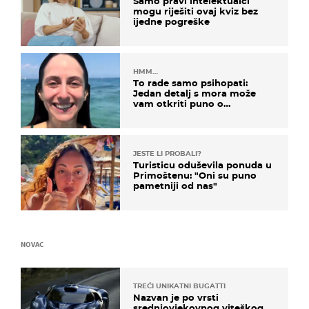
Samo pravi intelektualci
mogu riješiti ovaj kviz bez
ijedne pogreške
HMM…
To rade samo psihopati:
Jedan detalj s mora može
vam otkriti puno o
prijateljima
JESTE LI PROBALI?
Turisticu oduševila ponuda u
Primoštenu: "Oni su puno
pametniji od nas"
NOVAC
TREĆI UNIKATNI BUGATTI
Nazvan je po vrsti
srednjovjekovnog viteškog