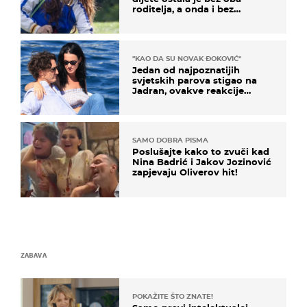
roditelja, a onda i bez
milijuna koje je trebala
naslijediti
"KAO DA SU NOVAK ĐOKOVIĆ"
Jedan od najpoznatijih
svjetskih parova stigao na
Jadran, ovakve reakcije
vjerojatno nisu očekivali
SAMO DOBRA PISMA
Poslušajte kako to zvuči kad
Nina Badrić i Jakov Jozinović
zapjevaju Oliverov hit!
ZABAVA
POKAŽITE ŠTO ZNATE!