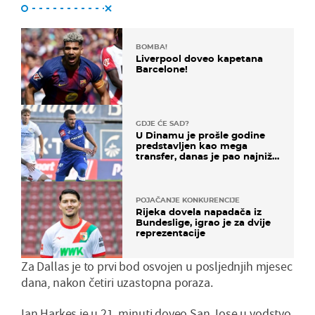
BOMBA!
Liverpool doveo kapetana
Barcelone!
GDJE ĆE SAD?
U Dinamu je prošle godine
predstavljen kao mega
transfer, danas je pao najniže
u karijeri
POJAČANJE KONKURENCIJE
Rijeka dovela napadača iz
Bundeslige, igrao je za dvije
reprezentacije
Za Dallas je to prvi bod osvojen u posljednjih mjesec
dana, nakon četiri uzastopna poraza.
Ian Harkes je u 21. minuti doveo San Jose u vodstvo,