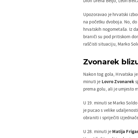
Dion Drena Beljo, Leon Belc
Upozoravao je hrvatski izbo
na početku dvoboja. No, do 
hrvatskih nogometaša. Iz da
braniči su pod pritiskom dom
raščisti situaciju, Marko So
Zvonarek bliz
Nakon tog gola, Hrvatska je 
minuti je
Lovro Zvonarek
s
prema golu, ali je umjesto 
U 19. minuti se Marko Soldo 
je pucao s velike udaljenost
obraniti i spriječiti izjednač
U 28. minuti je
Matija Frig