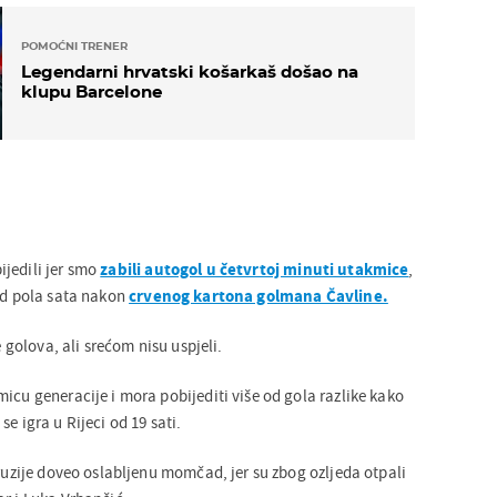
POMOĆNI TRENER
Legendarni hrvatski košarkaš došao na
klupu Barcelone
jedili jer smo
zabili autogol u četvrtoj minuti utakmice
,
 od pola sata nakon
crvenog kartona golmana Čavline.
e golova, ali srećom nisu uspjeli.
icu generacije i mora pobijediti više od gola razlike kako
e igra u Rijeci od 19 sati.
Gruzije doveo oslabljenu momčad, jer su zbog ozljeda otpali