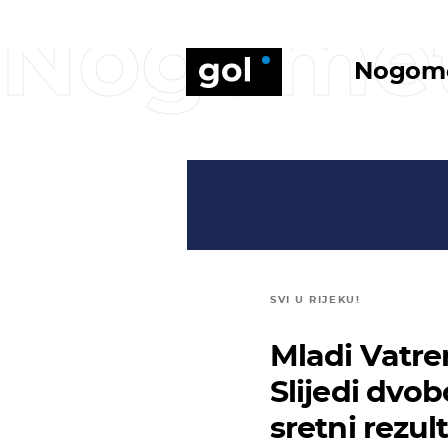
Nogome
Nogom
SVI U RIJEKU!
Mladi Vatren
Slijedi dvob
sretni rezu