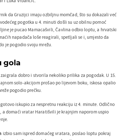
ar i Luka Vrbančić.
rnik da Gruzijci imaju ozbiljnu momčad, što su dokazali već
vodećeg pogotka u 4. minuti došli su uz obilnu pomoć
ljine je pucao Mamacašvili, Čavlina odbio loptu, a hrvatski
aćih napadača loše reagirali, spetljali se i, umjesto da
ldo je pogodio svoju mrežu.
u gola
zaigrala dobro i stvorila nekoliko prilika za pogodak. U 15.
jajnom solo-akcijom prošao po lijevom boku, iskosa opalio
mreže pogodio prečku.
gotovo iskupio za nespretnu reakciju iz 4. minute. Odlično
i, a domaći vratar Haratišvili je krajnjim naporom uspio
enje.
an
izbio sam ispred domaćeg vratara, poslao loptu pokraj