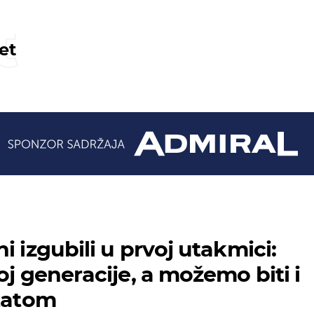
t
et
i izgubili u prvoj utakmici:
oj generacije, a možemo biti i
ltatom