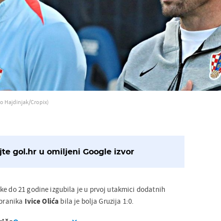
ko Hajdinjak/Cropix)
te gol.hr u omiljeni Google izvor
ke do 21 godine izgubila je u prvoj utakmici dodatnih
abranika
Ivice Olića
bila je bolja Gruzija 1:0.