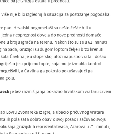
atnice pa je Gruzija ostala u prednosti.
iše nije bilo izglednijih situacija za postizanje pogodaka.
re pao. Hrvatski nogometaši su nešto češće bili u
još jedna neopreznost dovela do nove prednosti domaće
ne u broju igrača na terenu. Nakon što su se u 61. minuti
g napada, Gruzijci su dugom loptom željeli brzo krenuti
ola Čavlina je u stoperskoj ulozi napustio vrata i došao
griješio je u prijemu lopte, koja mu je izmakla kontroli.
amegeišvili, a Čavlina ga pokosio pokušavajući ga
ma golu.
aeck
je bez razmišljanja pokazao hrvatskom vrataru crveni
kao Lovru Zvonareka iz igre, a ubacio pričuvnog vratara
ostalih pola sata dobro obavio svoj posao i sačuvao svoju
okušaja gruzijskih reprezentativaca, Azarova u 71. minuti,
je te Kvernadzea u 85. minuti.