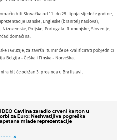
domaćin biti Slovačka od 11. do 28. lipnja sljedeće godine,
 reprezentacije Danske, Engleske (branitelj naslova),
e, Nizozemske, Poljske, Portugala, Rumunjske, Slovenije,
omčad domaćina.
e i Gruzije, za završni turnir će se kvalificirati pobjednici
ja Belgija - Češka i Finska - Norveška.
nira bit će održan 3. prosinca u Bratislavi.
IDEO Čavlina zaradio crveni karton u
orbi za Euro: Neshvatljiva pogreška
apetana mlade reprezentacije