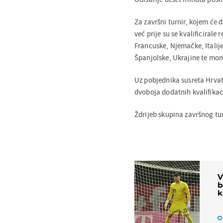
Za završni turnir, kojem će 
već prije su se kvalificirale
Francuske, Njemačke, Italij
Španjolske, Ukrajine te m
Uz pobjednika susreta Hrvatsk
dvoboja dodatnih kvalifikaci
Ždrijeb skupina završnog tur
V
b
k