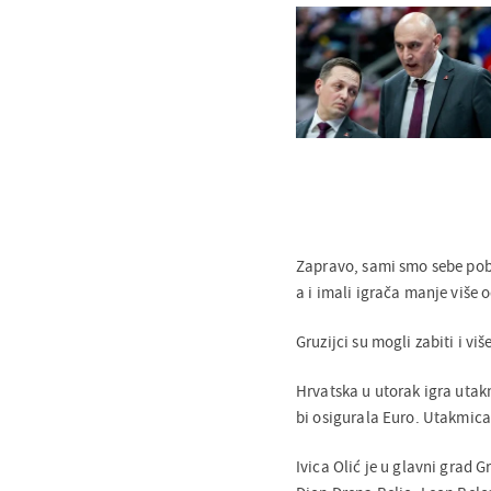
Zapravo, sami smo sebe pobi
a i imali igrača manje više
Gruzijci su mogli zabiti i viš
Hrvatska u utorak igra utakm
bi osigurala Euro. Utakmica s
Ivica Olić je u glavni grad 