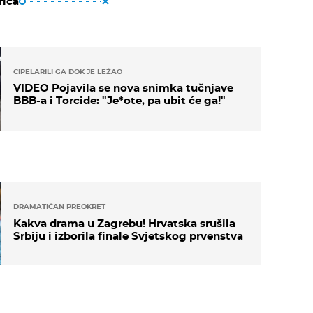
riča
CIPELARILI GA DOK JE LEŽAO
VIDEO Pojavila se nova snimka tučnjave
BBB-a i Torcide: "Je*ote, pa ubit će ga!"
DRAMATIČAN PREOKRET
Kakva drama u Zagrebu! Hrvatska srušila
Srbiju i izborila finale Svjetskog prvenstva