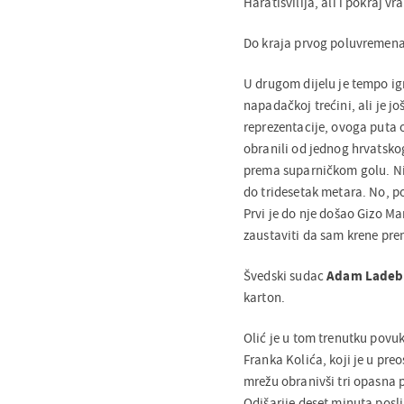
Haratišvilija, ali i pokraj vr
Do kraja prvog poluvremena v
U drugom dijelu je tempo ig
napadačkoj trećini, ali je 
reprezentacije, ovoga puta o
obranili od jednog hrvatsko
prema suparničkom golu. Nik
do tridesetak metara. No, po
Prvi je do nje došao Gizo M
zaustaviti da sam krene pre
Švedski sudac
Adam Ladeb
karton.
Olić je u tom trenutku povu
Franka Kolića, koji je u pre
mrežu obranivši tri opasna p
Odišarije deset minuta posli