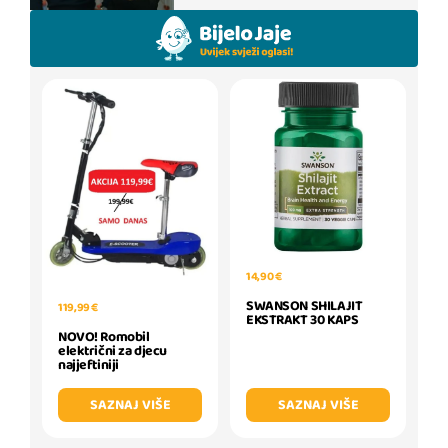
14,90 €
SWANSON SHILAJIT
119,99 €
EKSTRAKT 30 KAPS
NOVO! Romobil
električni za djecu
najjeftiniji
SAZNAJ VIŠE
SAZNAJ VIŠE