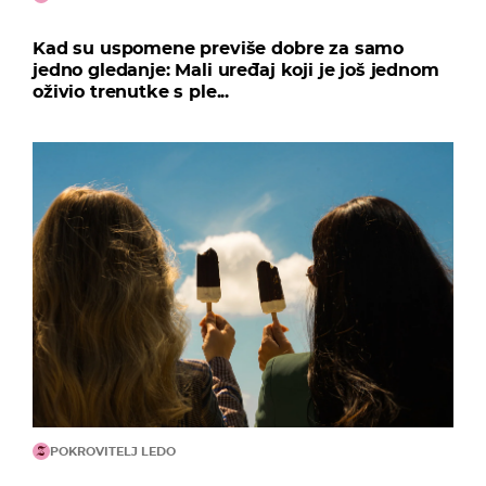
Kad su uspomene previše dobre za samo
jedno gledanje: Mali uređaj koji je još jednom
oživio trenutke s ple...
POKROVITELJ LEDO