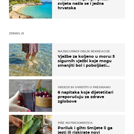
svijeta našla se i jedna
hrvatska
ZDRAVLJE
NAJSIGURNIJI OBLIK REKREACIJE
Vježbe za koljeno u moru: 5
sigurnih vježbi koje mogu
smanjiti bol i poboljšati
pokretljivost
VRIJEDI IH UVRSTITI U PREHRANU
6 napitaka koje dijetetičari
preporučuju za zdrave
zglobove
PIŠE NUTRICIONISTICA
Poriluk i giht: Smijete li ga
jesti ili riskirate novi