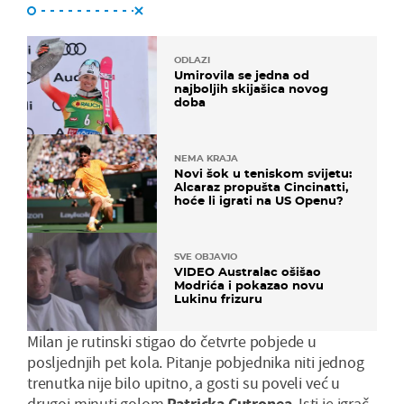
ODLAZI
Umirovila se jedna od
najboljih skijašica novog
doba
NEMA KRAJA
Novi šok u teniskom svijetu:
Alcaraz propušta Cincinatti,
hoće li igrati na US Openu?
SVE OBJAVIO
VIDEO Australac ošišao
Modrića i pokazao novu
Lukinu frizuru
Milan je rutinski stigao do četvrte pobjede u
posljednjih pet kola. Pitanje pobjednika niti jednog
trenutka nije bilo upitno, a gosti su poveli već u
drugoj minuti golom
Patricka Cutronea
. Isti je igrač