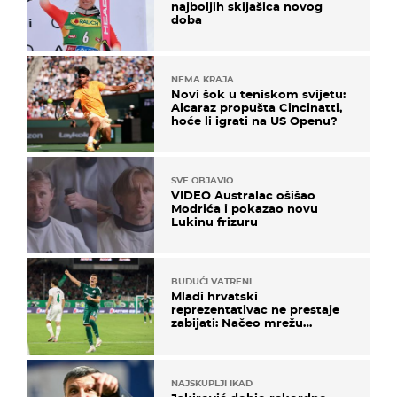
najboljih skijašica novog
doba
NEMA KRAJA
Novi šok u teniskom svijetu:
Alcaraz propušta Cincinatti,
hoće li igrati na US Openu?
SVE OBJAVIO
VIDEO Australac ošišao
Modrića i pokazao novu
Lukinu frizuru
BUDUĆI VATRENI
Mladi hrvatski
reprezentativac ne prestaje
zabijati: Načeo mrežu
bugarskog velikana
NAJSKUPLJI IKAD