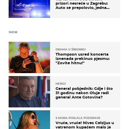
prizori nesreće u Zagrebu:
Auto se prepolovio, jedna
osoba poginula
SHOW
DRAMA U ŠIBENIKU
Thompson usred koncerta
iznenada prekinuo pjesmu:
"Zovite hitnu!"
HEROJ
General pobjednik: Gdje i što
31 godinu nakon Oluje radi
general Ante Gotovina?
S MORA POSLALA POZDRAVE
Vruće, vruće! Nives Celzijus u
vatrenom kupaćem malo je