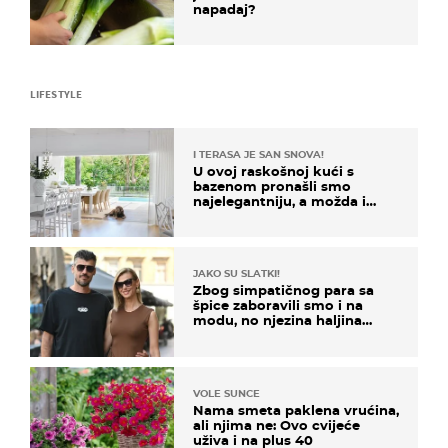
napadaj?
LIFESTYLE
I TERASA JE SAN SNOVA!
U ovoj raskošnoj kući s
bazenom pronašli smo
najelegantniju, a možda i
najljepšu bijelu kuhinju
JAKO SU SLATKI!
Zbog simpatičnog para sa
špice zaboravili smo i na
modu, no njezina haljina
itekako nas se dojmila
VOLE SUNCE
Nama smeta paklena vrućina,
ali njima ne: Ovo cvijeće
uživa i na plus 40