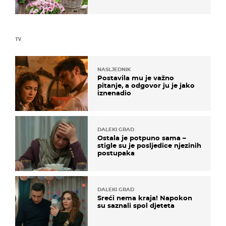
TV
NASLJEDNIK
Postavila mu je važno
pitanje, a odgovor ju je jako
iznenadio
DALEKI GRAD
Ostala je potpuno sama –
stigle su je posljedice njezinih
postupaka
DALEKI GRAD
Sreći nema kraja! Napokon
su saznali spol djeteta