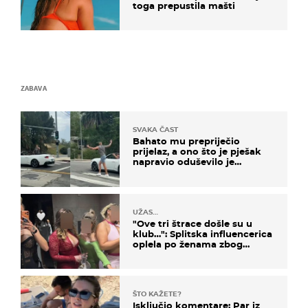
toga prepustila mašti
ZABAVA
SVAKA ČAST
Bahato mu prepriječio
prijelaz, a ono što je pješak
napravio oduševilo je
društvene mreže
UŽAS…
"Ove tri štrace došle su u
klub…": Splitska influencerica
oplela po ženama zbog
užasnog ponašanja
ŠTO KAŽETE?
Isključio komentare: Par iz