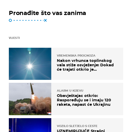
Pronađite što vas zanima
VIJESTI
VREMENSKA PROGNOZA
Nakon vrhunca toplinskog
vala stiže osvježenje: Dokad
će trajati otkrio je
meteorolog
ALARM U KIJEVU
Obavještajac otkrio:
Raspoređuju se i imaju 120
raketa, napast će Ukrajinu
VOZILO SLETJELO S CESTE
UZNEMIRUJUĆE Strašni