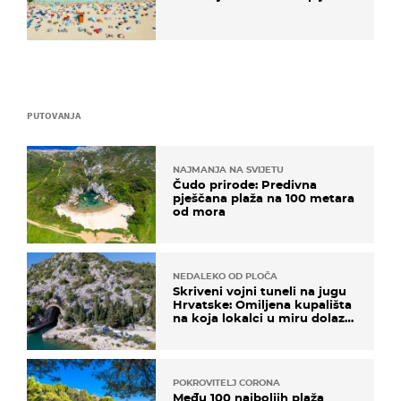
PUTOVANJA
NAJMANJA NA SVIJETU
Čudo prirode: Predivna
pješčana plaža na 100 metara
od mora
NEDALEKO OD PLOČA
Skriveni vojni tuneli na jugu
Hrvatske: Omiljena kupališta
na koja lokalci u miru dolaze
roniti i skakati u more
POKROVITELJ CORONA
Među 100 najboljih plaža