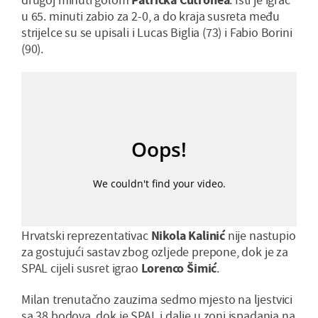
u 65. minuti zabio za 2-0, a do kraja susreta među
strijelce su se upisali i Lucas Biglia (73) i Fabio Borini
(90).
Hrvatski reprezentativac
Nikola Kalinić
nije nastupio
za gostujući sastav zbog ozljede prepone, dok je za
SPAL cijeli susret igrao
Lorenco Šimić
.
Milan trenutačno zauzima sedmo mjesto na ljestvici
sa 38 bodova, dok je SPAL i dalje u zoni ispadanja na