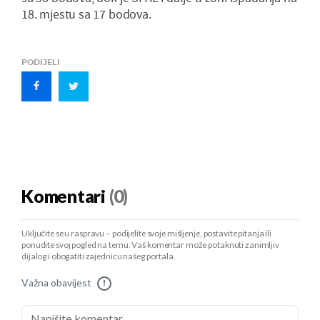
18. mjestu sa 17 bodova.
PODIJELI
Komentari
(0)
Uključite se u raspravu – podijelite svoje mišljenje, postavite pitanja ili
ponudite svoj pogled na temu. Vaš komentar može potaknuti zanimljiv
dijalog i obogatiti zajednicu našeg portala.
Važna obavijest
!