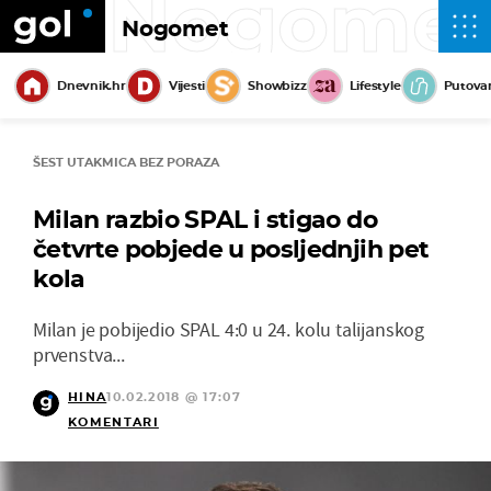
Nogome
Nogomet
Dnevnik.hr
Vijesti
Showbizz
Lifestyle
Putova
ŠEST UTAKMICA BEZ PORAZA
Milan razbio SPAL i stigao do
četvrte pobjede u posljednjih pet
kola
Milan je pobijedio SPAL 4:0 u 24. kolu talijanskog
prvenstva...
HINA
10.02.2018 @ 17:07
KOMENTARI