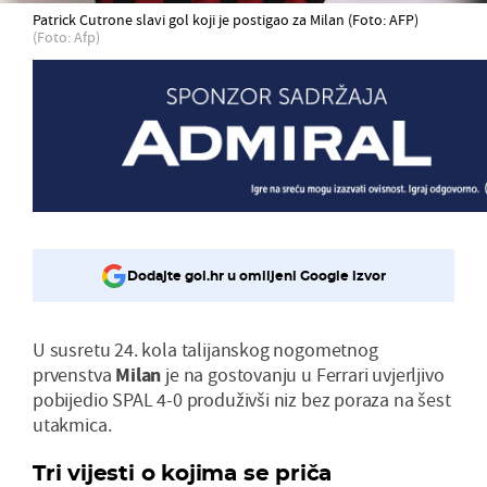
Patrick Cutrone slavi gol koji je postigao za Milan (Foto: AFP)
(Foto: Afp)
Dodajte gol.hr u omiljeni Google izvor
U susretu 24. kola talijanskog nogometnog
prvenstva
Milan
je na gostovanju u Ferrari uvjerljivo
pobijedio SPAL 4-0 produživši niz bez poraza na šest
utakmica.
Tri vijesti o kojima se priča