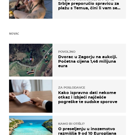
Srbije preporučio spravicu za
plažu s Temua, čini li vam se
ovo sigurnim?
NOVAC
POVOLJNO
Dvorac u Zagorju na aukciji.
Početna cijena 1,46 milijuna
eura
ZA POSLODAVCE
Kako ispravno dati nekome
otkaz i izbjeći najčešće
pogreške te sudske sporove
KAMO BI OTIŠLI?
O preseljenju u inozemstvo
razmišlja 9 od 10 Europljana