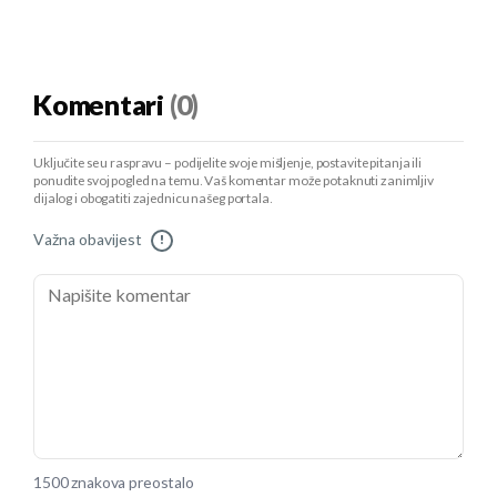
Komentari
(0)
Uključite se u raspravu – podijelite svoje mišljenje, postavite pitanja ili
ponudite svoj pogled na temu. Vaš komentar može potaknuti zanimljiv
dijalog i obogatiti zajednicu našeg portala.
Važna obavijest
!
1500 znakova preostalo