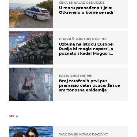
ČEKA SE NALAZ OBDUKCIJE
U moru pronađeno tijelo:
Otkriveno o kome se radi
OBAVJEŠTAJNO UPOZORENJE
Uzbuna na istoku Europe:
Rusija bi mogla napasti, a
poznato i kada! Moguć i
kopneni upad u članicu
NATO-a
RASTE BROJ MRTVIH
Broj zaraženih prvi put
premašio četiri tisuće: Širi se
smrtonosna epidemija
SHOW
"KAO DA SU NOVAK ĐOKOVIĆ"