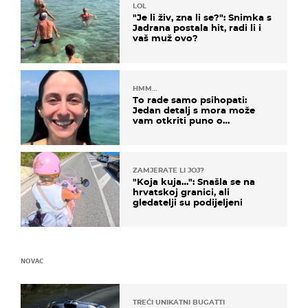
LOL
"Je li živ, zna li se?": Snimka s
Jadrana postala hit, radi li i
vaš muž ovo?
HMM…
To rade samo psihopati:
Jedan detalj s mora može
vam otkriti puno o
prijateljima
ZAMJERATE LI JOJ?
"Koja kuja…": Snašla se na
hrvatskoj granici, ali
gledatelji su podijeljeni
NOVAC
TREĆI UNIKATNI BUGATTI