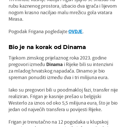
rubu kaznenog prostora, izbacio dva igrača i lijevom
nogom krasno naciljao malu mrežicu gola vratara
Mirasa.
Pogodak Frigana pogledajte
OVDJE
.
Bio je na korak od Dinama
Tijekom zimskog prijelaznog roka 2023. godine
pregovori između
Dinama
i Rijeke bili su intenzivni
za mladog hrvatskog napadača. Dinamo je bio
spreman ponuditi između dva i tri milijuna eura.
Iako su pregovori bili u poodmakloj fazi, transfer nije
realiziran. Frigan je kasnije prešao u belgijski
Westerlo za iznos od oko 5,5 milijuna eura, što je bio
jedan od najvećih transfera u povijesti Rijeke.
Frigan je trenutačno na 12 pogodaka u klupskoj