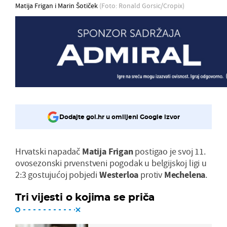
Matija Frigan i Marin Šotiček
(Foto: Ronald Gorsic/Cropix)
Dodajte gol.hr u omiljeni Google izvor
Hrvatski napadač
Matija Frigan
postigao je svoj 11.
ovosezonski prvenstveni pogodak u belgijskoj ligi u
2:3 gostujućoj pobjedi
Westerloa
protiv
Mechelena
.
Tri vijesti o kojima se priča