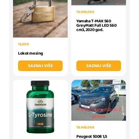
10.999,00 €
Yamaha T-MAX 560
GreyMatt Full LED 560
cm3, 2020 god.
15,00 €
Lokot mesing
SAZNAJ VIŠE
SAZNAJ VIŠE
18.400,00 €
Peugeot 5008 1,5