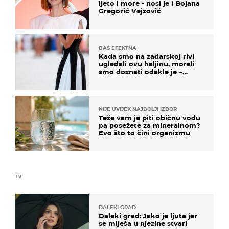
ljeto i more - nosi je i Bojana
Gregorić Vejzović
BAŠ EFEKTNA
Kada smo na zadarskoj rivi
ugledali ovu haljinu, morali
smo doznati odakle je –
košta samo 18 eura
NIJE UVIJEK NAJBOLJI IZBOR
Teže vam je piti običnu vodu
pa posežete za mineralnom?
Evo što to čini organizmu
TV
DALEKI GRAD
Daleki grad: Jako je ljuta jer
se miješa u njezine stvari