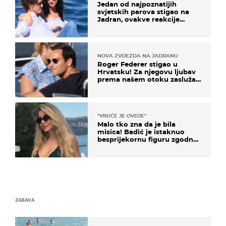
Jedan od najpoznatijih
svjetskih parova stigao na
Jadran, ovakve reakcije
vjerojatno nisu očekivali
NOVA ZVIJEZDA NA JADRANU
Roger Federer stigao u
Hrvatsku! Za njegovu ljubav
prema našem otoku zaslužan
je jedan poznati Hrvat
"VRUĆE JE OVDJE"
Malo tko zna da je bila
misica! Badić je istaknuo
besprijekornu figuru zgodne
voditeljice
ZABAVA