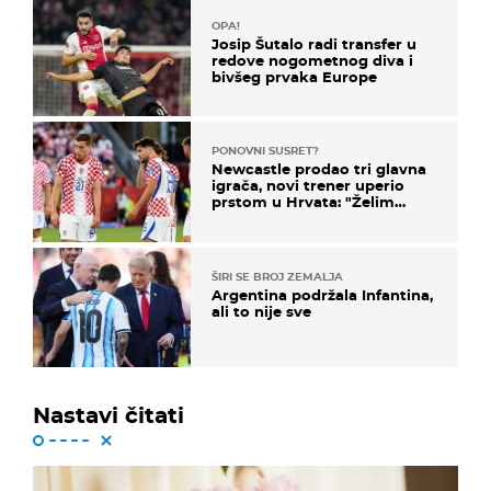
OPA!
Josip Šutalo radi transfer u
redove nogometnog diva i
bivšeg prvaka Europe
PONOVNI SUSRET?
Newcastle prodao tri glavna
igrača, novi trener uperio
prstom u Hrvata: "Želim
njega!"
ŠIRI SE BROJ ZEMALJA
Argentina podržala Infantina,
ali to nije sve
Nastavi čitati