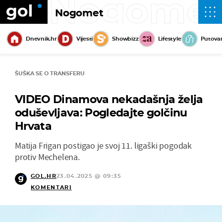
Nogome
Nogomet
Dnevnik.hr
Vijesti
Showbizz
Lifestyle
Putova
ŠUŠKA SE O TRANSFERU
VIDEO Dinamova nekadašnja želja
oduševljava: Pogledajte golčinu
Hrvata
Matija Frigan postigao je svoj 11. ligaški pogodak
protiv Mechelena.
GOL.HR
23.04.2025 @ 09:35
KOMENTARI