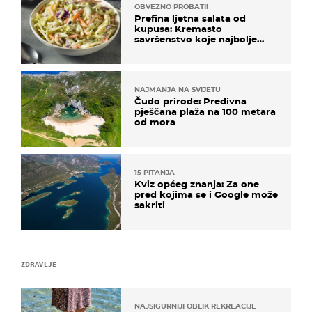
OBVEZNO PROBATI!
Prefina ljetna salata od
kupusa: Kremasto
savršenstvo koje najbolje
paše uz pečeno meso
NAJMANJA NA SVIJETU
Čudo prirode: Predivna
pješčana plaža na 100 metara
od mora
15 PITANJA
Kviz općeg znanja: Za one
pred kojima se i Google može
sakriti
ZDRAVLJE
NAJSIGURNIJI OBLIK REKREACIJE