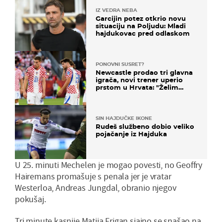
IZ VEDRA NEBA
Garcijin potez otkrio novu
situaciju na Poljudu: Mladi
hajdukovac pred odlaskom
PONOVNI SUSRET?
Newcastle prodao tri glavna
igrača, novi trener uperio
prstom u Hrvata: "Želim
njega!"
SIN HAJDUČKE IKONE
Rudeš službeno dobio veliko
pojačanje iz Hajduka
U 25. minuti Mechelen je mogao povesti, no Geoffry
Hairemans promašuje s penala jer je vratar
Westerloa, Andreas Jungdal, obranio njegov
pokušaj.
Tri minute kasnije Matija Frigan sjajno se snašao na