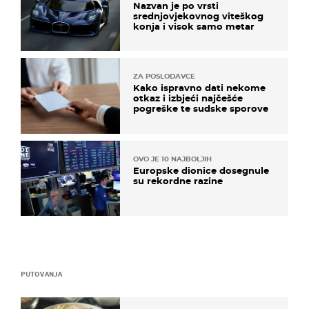
Nazvan je po vrsti
srednjovjekovnog viteškog
konja i visok samo metar
ZA POSLODAVCE
Kako ispravno dati nekome
otkaz i izbjeći najčešće
pogreške te sudske sporove
OVO JE 10 NAJBOLJIH
Europske dionice dosegnule
su rekordne razine
PUTOVANJA