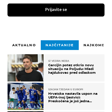
Prijavite se
AKTUALNO
NAJČITANIJE
NAJKOMENTI
IZ VEDRA NEBA
Garcijin potez otkrio novu
situaciju na Poljudu: Mladi
hajdukovac pred odlaskom
SJAJAN TJEDAN U EUROPI
Hrvatska nastavila uspon na
UEFA-inoj ljestvici:
Preskočena je još jedna
država