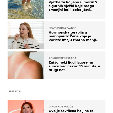
Vježbe za koljeno u moru: 5
sigurnih vježbi koje mogu
smanjiti bol i poboljšati
pokretljivost
NOVO ISTRAŽIVANJE
Hormonska terapija u
menopauzi: Žene koje je
koriste imaju znatno manji
rizik od ovoga
POKROVITELJ STADA
Zašto neki ljudi izgore na
suncu već nakon 15 minuta, a
drugi ne?
LIFESTYLE
U NOJ NIJE VRUĆE
Ovo je savršena haljina za