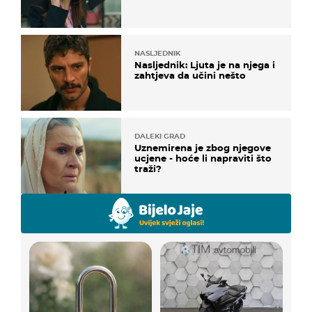
NASLJEDNIK
Nasljednik: Ljuta je na njega i
zahtjeva da učini nešto
DALEKI GRAD
Uznemirena je zbog njegove
ucjene - hoće li napraviti što
traži?