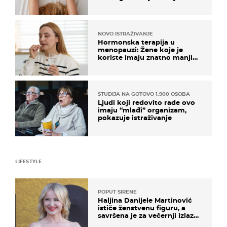
na ovaj način
NOVO ISTRAŽIVANJE
Hormonska terapija u
menopauzi: Žene koje je
koriste imaju znatno manji
rizik od ovoga
STUDIJA NA GOTOVO 1.900 OSOBA
Ljudi koji redovito rade ovo
imaju “mlađi” organizam,
pokazuje istraživanje
LIFESTYLE
POPUT SIRENE
Haljina Danijele Martinović
ističe ženstvenu figuru, a
savršena je za večernji izlazak
na moru