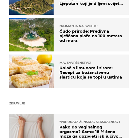
Ljepotan koji je diljem svijeta
poznat po svojem "bijelom
zlatu"
NAJMANJA NA SVIJETU
Čudo prirode: Predivna
pješčana plaža na 100 metara
od mora
MA, SAVRŠENSTVO!
Kolač s limunom i sirom:
Recept za božanstvenu
slasticu koja se topi u ustima
ZDRAVLJE
"VRHUNAC" ŽENSKOG SEKSUALNOG ISKUSTVA
Kako do vaginalnog
orgazma? Samo 18 % žena
može ga doživjeti isključivo