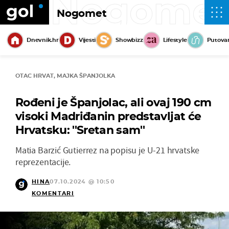
Nogome
Nogomet
Dnevnik.hr
Vijesti
Showbizz
Lifestyle
Putova
OTAC HRVAT, MAJKA ŠPANJOLKA
Rođeni je Španjolac, ali ovaj 190 cm
visoki Madriđanin predstavljat će
Hrvatsku: ''Sretan sam''
Matia Barzić Gutierrez na popisu je U-21 hrvatske
reprezentacije.
HINA
07.10.2024 @ 10:50
KOMENTARI