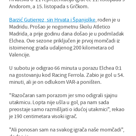
Andorom, a 15. listopada s Grčkom.
Barzić Gutierrez, sin Hrvata i Španjolke
, rođen je u
Madridu. Prošao je nogometnu školu Atletico
Madrida, a prije godinu dana došao je u podmladak
Elchea. Ove sezone priključen je prvoj momčadi iz
istoimenog grada udaljenog 200 kilometara od
Valencije.
U subotu je odigrao 66 minuta u porazu Elchea 0:1
na gostovanju kod Racing Ferrola. Zabio je gol u 54.
minuti, ali je on odlukom VAR-a poništen.
"Razočaran sam porazom jer smo odigrali sjajnu
utakmicu. Lopta nije ušla u gol, pa nam sada
preostaje samo razmišljati o idućoj utakmici", rekao
je 190 centimetara visoki igrač.
"Ali ponosan sam na svakog igrača naše momčadi",