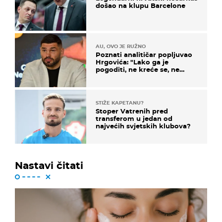
došao na klupu Barcelone
AU, OVO JE RUŽNO
Poznati analitičar popljuvao
Hrgovića: "Lako ga je
pogoditi, ne kreće se, ne
koristi noge..."
STIŽE KAPETANU?
Stoper Vatrenih pred
transferom u jedan od
najvećih svjetskih klubova?
Nastavi čitati