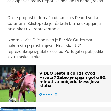
će ekipa već protiv Deportiva doći do tri boda", rekao
je.
On će propustiti domaću utakmicu s Deportivo La
Corunom 13.listopada jer će tada biti na okupljanju
hrvatske U-21 reprezentacije.
Izbornik Ivica Olić pozvao je Barzića Gutierreza
nakon što je prošli mjesec Hrvatska U-21
reprezentacija izgubila s 0:2 od Portugala i pobijedila
s 2:1 Farske Otoke.
VIDEO Jeste li čuli za ovog
Hrvata? Zabio je sjajan gol u 90.
minuti za pobjedu Messijeva
kluba