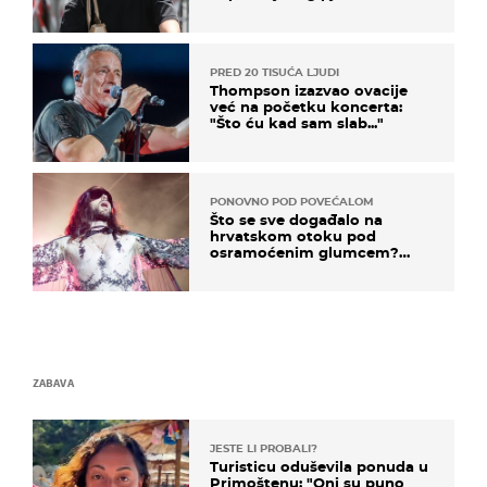
projurila špicom na dva
kotača
PRED 20 TISUĆA LJUDI
Thompson izazvao ovacije
već na početku koncerta:
"Što ću kad sam slab..."
PONOVNO POD POVEĆALOM
Što se sve događalo na
hrvatskom otoku pod
osramoćenim glumcem?
Bizarni prizori i danas
izazivaju nevjericu
ZABAVA
JESTE LI PROBALI?
Turisticu oduševila ponuda u
Primoštenu: "Oni su puno