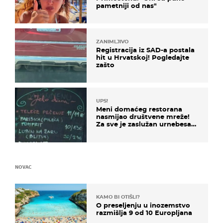
pametniji od nas"
ZANIMLJIVO
Registracija iz SAD-a postala
hit u Hrvatskoj! Pogledajte
zašto
UPS!
Meni domaćeg restorana
nasmijao društvene mreže!
Za sve je zaslužan urnebesan
naziv jela
NOVAC
KAMO BI OTIŠLI?
O preseljenju u inozemstvo
razmišlja 9 od 10 Europljana