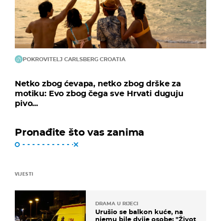
POKROVITELJ CARLSBERG CROATIA
Netko zbog ćevapa, netko zbog drške za
motiku: Evo zbog čega sve Hrvati duguju
pivo...
Pronađite što vas zanima
VIJESTI
DRAMA U RIJECI
Urušio se balkon kuće, na
njemu bile dvije osobe: "Život