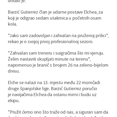
dodao je.
Barzić Gutierrez član je udarne postave Elchea, za
koji je odigrao sedam utakmica u početnih osam
kola.
"Jako sam zadovoljan i zahvalan na pruženoj prilici",
rekao je o svojoj prvoj profesionalnoj sezoni.
"Zahvalan sam treneru i suigračima što mi vjeruju.
Želim nastaviti skupljati minute na terenu",
napomenuo je branič s brojem 26 na zeleno-bijelom
dresu.
Elche se nalazi na 13. mjestu među 22 momčadi
druge španjolske lige. Barzić Gutierrez poručio
je navijačima Elchea da ostanu mirni i budu uz
ekipu.
"Pružit ćemo ono što traže od nas, a siguran sam da