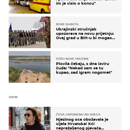
im je visio o koncu"
BURE BARUTA
Ukrajinski stručnjak
upozorava na novu prijetnju:
Ovaj grad u BiH-u bi mogao
biti žarište
STIŽU NOVE VRUĆINE
Plovila čekaju, s dna izviru
čuda: "Nekad sam se tu
kupao, sad igram nogomet"
SHOW
ČUVA USPOMENU NA NJEGA
Njezinog oca obožavala je
cijela Hrvatska! Kći
neprežaljenog pjevača