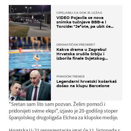
CIPELARILI GA DOK JE LEŽAO
VIDEO Pojavila se nova
snimka tučnjave BBB-a i
Torcide: "Je*ote, pa ubit će
ga!"
DRAMATIČAN PREOKRET
Kakva drama u Zagrebu!
Hrvatska srušila Srbiju i
izborila finale Svjetskog
prvenstva
POMOĆNI TRENER
Legendarni hrvatski košarkaš
došao na klupu Barcelone
"Sretan sam što sam pozvan. Želim pomoći i
pridonijeti svime ekipi", izjavio je 20-godišnji stoper
španjolskog drugoligaša Elchea za klupske medije.
Hrvatska U-21 reprezentacija igrat će 11. listopada s