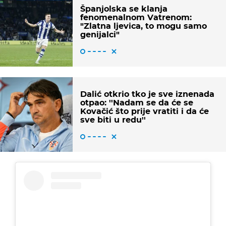
Španjolska se klanja
fenomenalnom Vatrenom:
"Zlatna ljevica, to mogu samo
genijalci"
Dalić otkrio tko je sve iznenada
otpao: ''Nadam se da će se
Kovačić što prije vratiti i da će
sve biti u redu''