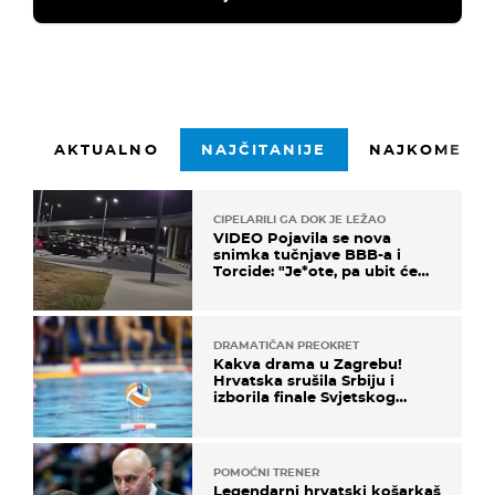
AKTUALNO
NAJČITANIJE
NAJKOMENTI
CIPELARILI GA DOK JE LEŽAO
VIDEO Pojavila se nova
snimka tučnjave BBB-a i
Torcide: "Je*ote, pa ubit će
ga!"
DRAMATIČAN PREOKRET
Kakva drama u Zagrebu!
Hrvatska srušila Srbiju i
izborila finale Svjetskog
prvenstva
POMOĆNI TRENER
Legendarni hrvatski košarkaš