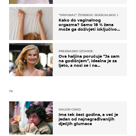
"VRHUNAC" ŽENSKOG SEKSUALNOG ISKUSTVA
Kako do vaginalnog
orgazma? Samo 18 % žena
može ga doživjeti isključivo
na ovaj način
PREKRASNO IZDANJE
Ova haljina poručuje “Ja sam
na godišnjem”, idealna je za
ljeto, a nosi se i na
zagrebačkoj špici
TV
DALEKI GRAD
Ima tek šest godina, a već je
jedan od najnagrađivanijih
dječjih glumaca