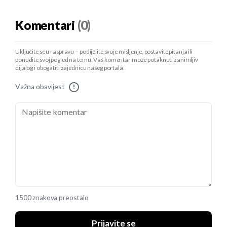
Komentari
(0)
Uključite se u raspravu – podijelite svoje mišljenje, postavite pitanja ili
ponudite svoj pogled na temu. Vaš komentar može potaknuti zanimljiv
dijalog i obogatiti zajednicu našeg portala.
Važna obavijest
!
1500 znakova preostalo
Prijavite se