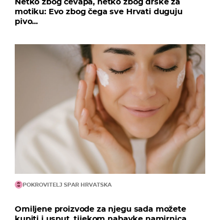
Netko zbog ćevapa, netko zbog drške za
motiku: Evo zbog čega sve Hrvati duguju
pivo...
POKROVITELJ SPAR HRVATSKA
Omiljene proizvode za njegu sada možete
kupiti i usput, tijekom nabavke namirnica...