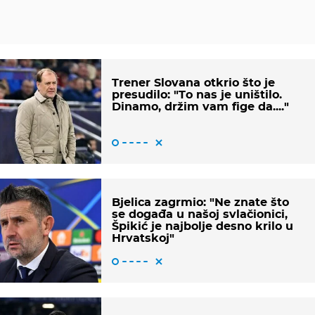
Trener Slovana otkrio što je
presudilo: "To nas je uništilo.
Dinamo, držim vam fige da...."
Bjelica zagrmio: "Ne znate što
se događa u našoj svlačionici,
Špikić je najbolje desno krilo u
Hrvatskoj"