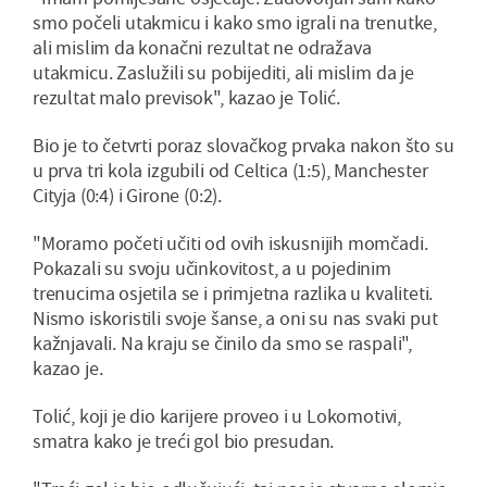
smo počeli utakmicu i kako smo igrali na trenutke,
ali mislim da konačni rezultat ne odražava
utakmicu. Zaslužili su pobijediti, ali mislim da je
rezultat malo previsok", kazao je Tolić.
Bio je to četvrti poraz slovačkog prvaka nakon što su
u prva tri kola izgubili od Celtica (1:5), Manchester
Cityja (0:4) i Girone (0:2).
"Moramo početi učiti od ovih iskusnijih momčadi.
Pokazali su svoju učinkovitost, a u pojedinim
trenucima osjetila se i primjetna razlika u kvaliteti.
Nismo iskoristili svoje šanse, a oni su nas svaki put
kažnjavali. Na kraju se činilo da smo se raspali",
kazao je.
Tolić, koji je dio karijere proveo i u Lokomotivi,
smatra kako je treći gol bio presudan.