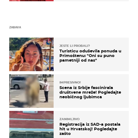
ZABAVA
JESTE LI PROBALI?
Turisticu oduševila ponuda u
Primoštenu: "Oni su puno
pametniji od nas"
IMPRESIVNO!
Scena iz Srbije fascinirala
društvene mreže! Pogledajte
neobičnog ljubimca
ZANIMLJIVO
Registracija iz SAD-a postala
hit u Hrvatskoj! Pogledajte
zašto