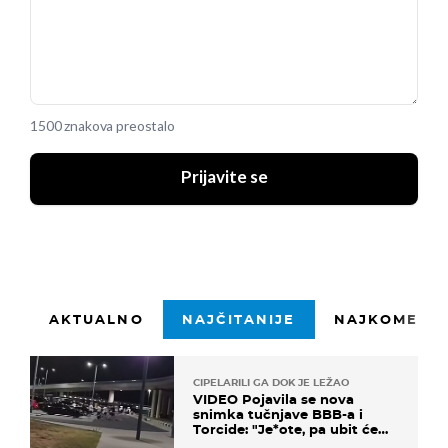
1500 znakova preostalo
Prijavite se
AKTUALNO
NAJČITANIJE
NAJKOMENTI
CIPELARILI GA DOK JE LEŽAO
VIDEO Pojavila se nova
snimka tučnjave BBB-a i
Torcide: "Je*ote, pa ubit će
ga!"