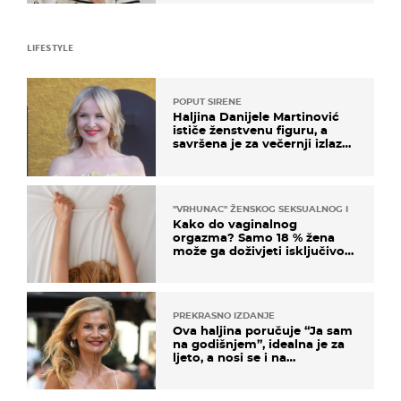
LIFESTYLE
POPUT SIRENE
Haljina Danijele Martinović
ističe ženstvenu figuru, a
savršena je za večernji izlazak
na moru
"VRHUNAC" ŽENSKOG SEKSUALNOG ISKUSTVA
Kako do vaginalnog
orgazma? Samo 18 % žena
može ga doživjeti isključivo
na ovaj način
PREKRASNO IZDANJE
Ova haljina poručuje “Ja sam
na godišnjem”, idealna je za
ljeto, a nosi se i na
zagrebačkoj špici