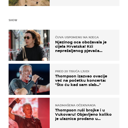
SHOW
ČUVA USPOMENU NA NJEGA
Njezinog oca obožavala je
cijela Hrvatska! Kći
neprežaljenog pjevača
projurila špicom na dva
kotača
PRED 20 TISUĆA LJUDI
Thompson izazvao ovacije
već na početku koncerta:
"Što ću kad sam slab..."
NADMAŠENA OČEKIVANJA
Thompson ruši brojke i u
Vukovaru! Objavljeno koliko
je ulaznica prodano u
kratkom vremenu