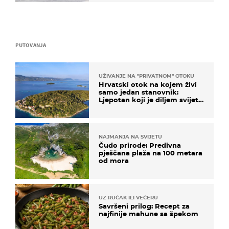
PUTOVANJA
UŽIVANJE NA "PRIVATNOM" OTOKU
Hrvatski otok na kojem živi
samo jedan stanovnik:
Ljepotan koji je diljem svijeta
poznat po svojem "bijelom
zlatu"
NAJMANJA NA SVIJETU
Čudo prirode: Predivna
pješčana plaža na 100 metara
od mora
UZ RUČAK ILI VEČERU
Savršeni prilog: Recept za
najfinije mahune sa špekom