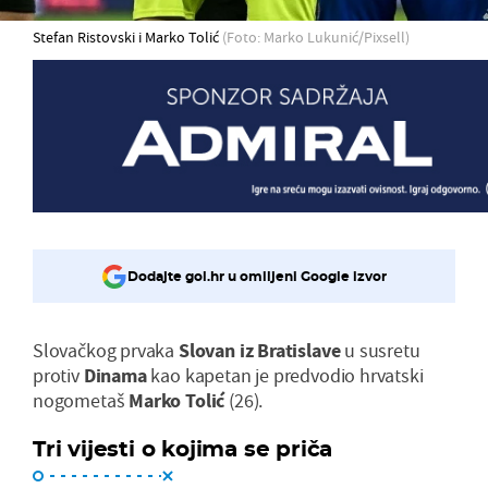
Stefan Ristovski i Marko Tolić
(Foto: Marko Lukunić/Pixsell)
Dodajte gol.hr u omiljeni Google izvor
Slovačkog prvaka
Slovan iz Bratislave
u susretu
protiv
Dinama
kao kapetan je predvodio hrvatski
nogometaš
Marko Tolić
(26).
Tri vijesti o kojima se priča