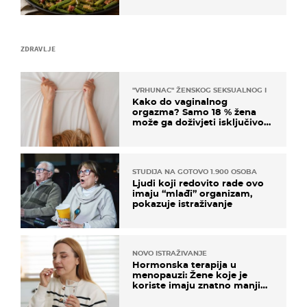
ZDRAVLJE
"VRHUNAC" ŽENSKOG SEKSUALNOG ISKUSTVA
Kako do vaginalnog
orgazma? Samo 18 % žena
može ga doživjeti isključivo
na ovaj način
STUDIJA NA GOTOVO 1.900 OSOBA
Ljudi koji redovito rade ovo
imaju “mlađi” organizam,
pokazuje istraživanje
NOVO ISTRAŽIVANJE
Hormonska terapija u
menopauzi: Žene koje je
koriste imaju znatno manji
rizik od ovoga