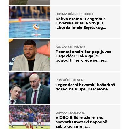
DRAMATIČAN PREOKRET
Kakva drama u Zagrebu!
Hrvatska srušila Srbiju i
izborila finale Svjetskog
prvenstva
AU, OVO JE RUŽNO
Poznati analitičar popljuvao
Hrgovića: "Lako ga je
pogoditi, ne kreće se, ne
koristi noge..."
POMOĆNI TRENER
Legendarni hrvatski košarkaš
došao na klupu Barcelone
BRAVO, MAJSTORE
VIDEO Bilić može mirno
spavati: Hrvatski napadač
zabio golčinu iz