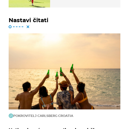
dalekometnog voleja, ali je
ispao iz Carabao Cupa
Nastavi čitati
POKROVITELJ CARLSBERG CROATIA