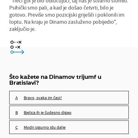
"Treći gol je bio odlučujući, taj nas je stvarno slomio.
Psihički smo pali, a kad je došao četvrti, bilo je
gotovo. Previše smo pozicijski griješili i poklonili im
loptu. Na kraju je Dinamo zasluženo pobijedio",
zaključio je.
bravo, svaka im čast!
Bjelica ih je čudesno digao
Što kažete na Dinamov trijumf u
Bratislavi?
Modri sigurno idu dalje
bravo, svaka im čast!
Bjelica ih je čudesno digao
Modri sigurno idu dalje