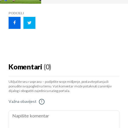
PODIJELI
Komentari
(0)
Uključite se u raspravu – podijelite svoje mišljenje, postavite pitanja ili
ponudite svoj pogled na temu. Vaš komentar može potaknuti zanimljiv
dijalog i obogatiti zajednicu našeg portala.
Važna obavijest
!