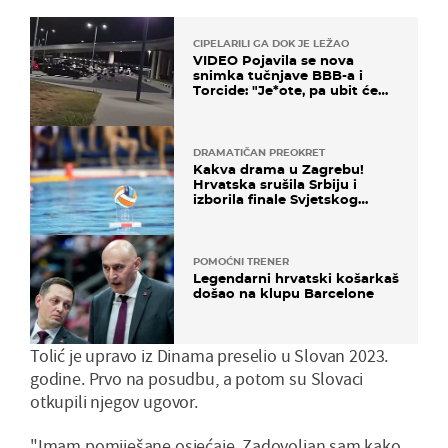
CIPELARILI GA DOK JE LEŽAO
VIDEO Pojavila se nova
snimka tučnjave BBB-a i
Torcide: "Je*ote, pa ubit će
ga!"
DRAMATIČAN PREOKRET
Kakva drama u Zagrebu!
Hrvatska srušila Srbiju i
izborila finale Svjetskog
prvenstva
POMOĆNI TRENER
Legendarni hrvatski košarkaš
došao na klupu Barcelone
Tolić je upravo iz Dinama preselio u Slovan 2023.
godine. Prvo na posudbu, a potom su Slovaci
otkupili njegov ugovor.
"Imam pomiješane osjećaje. Zadovoljan sam kako