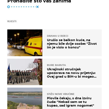
Pronađite što vas zanima
VIJESTI
DRAMA U RIJECI
Urušio se balkon kuće, na
njemu bile dvije osobe: "Život
im je visio o koncu"
BURE BARUTA
Ukrajinski stručnjak
upozorava na novu prijetnju:
Ovaj grad u BiH-u bi mogao
biti žarište
STIŽU NOVE VRUĆINE
Plovila čekaju, s dna izviru
čuda: "Nekad sam se tu
kupao, sad igram nogomet"