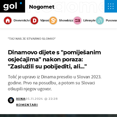
Nogome
Nogomet
Dnevnik.hr
Vijesti
Showbizz
Lifestyle
Putova
"TAJ NAS JE STVARNO SLOMIO"
Dinamovo dijete s "pomiješanim
osjećajima" nakon poraza:
"Zaslužili su pobijediti, ali..."
Tolić je upravo iz Dinama preselio u Slovan 2023.
godine. Prvo na posudbu, a potom su Slovaci
otkupili njegov ugovor.
HINA
05.11.2024 @ 22:28
KOMENTARI