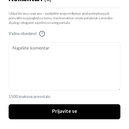
Uključite se u raspravu – podijelite svoje mišljenje, postavite pitanja ili
ponudite svoj pogled na temu. Vaš komentar može potaknuti zanimljiv
dijalog i obogatiti zajednicu našeg portala.
Važna obavijest
!
1500 znakova preostalo
Prijavite se