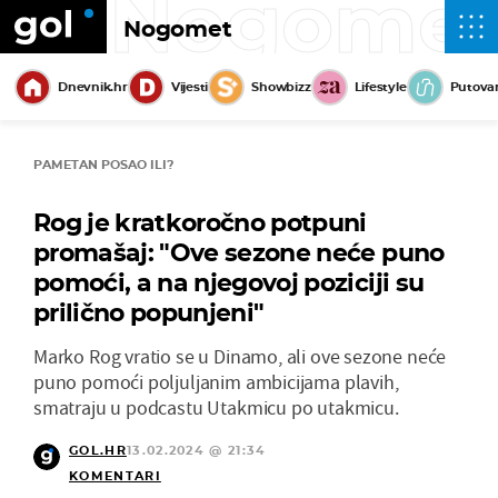
Nogome
Nogomet
Dnevnik.hr
Vijesti
Showbizz
Lifestyle
Putova
PAMETAN POSAO ILI?
Rog je kratkoročno potpuni
promašaj: "Ove sezone neće puno
pomoći, a na njegovoj poziciji su
prilično popunjeni"
Marko Rog vratio se u Dinamo, ali ove sezone neće
puno pomoći poljuljanim ambicijama plavih,
smatraju u podcastu Utakmicu po utakmicu.
GOL.HR
13.02.2024 @ 21:34
KOMENTARI