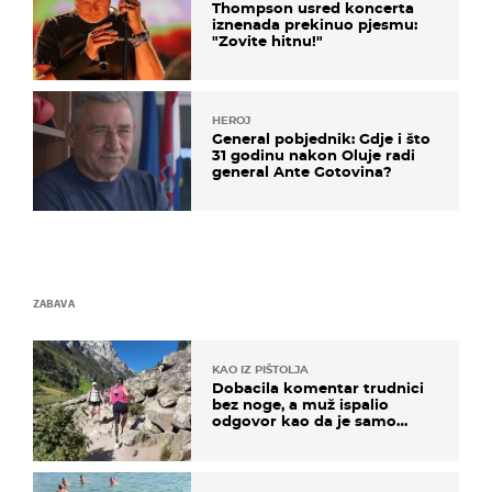
Thompson usred koncerta
iznenada prekinuo pjesmu:
"Zovite hitnu!"
HEROJ
General pobjednik: Gdje i što
31 godinu nakon Oluje radi
general Ante Gotovina?
ZABAVA
KAO IZ PIŠTOLJA
Dobacila komentar trudnici
bez noge, a muž ispalio
odgovor kao da je samo
čekao…