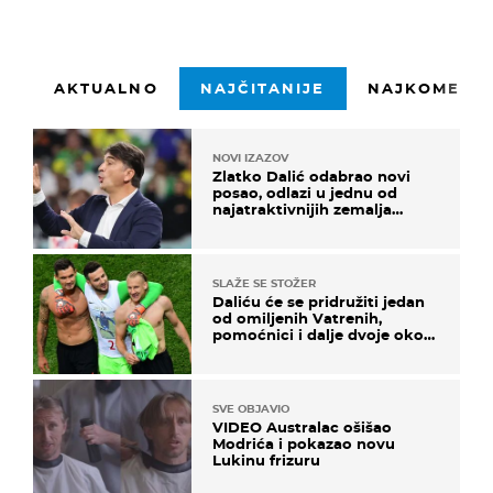
AKTUALNO
NAJČITANIJE
NAJKOMENTI
NOVI IZAZOV
Zlatko Dalić odabrao novi
posao, odlazi u jednu od
najatraktivnijih zemalja
svijeta
SLAŽE SE STOŽER
Daliću će se pridružiti jedan
od omiljenih Vatrenih,
pomoćnici i dalje dvoje oko
ponude
SVE OBJAVIO
VIDEO Australac ošišao
Modrića i pokazao novu
Lukinu frizuru