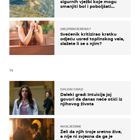
sigurnih vježbi koje mogu
smanjiti bol i poboljšati
pokretljivost
(NE)PRIMJERENA?
Svećenik kritizirao kratku
odjeću usred toplinskog vala,
slažete li se s njim?
TV
DALEKI GRAD
Daleki grad: Intuicija joj
govori da danas neće otići iz
njihovog života
NASLJEDNIK
Želi da njih troje sretno žive,
a nije ni svjesna da ga je