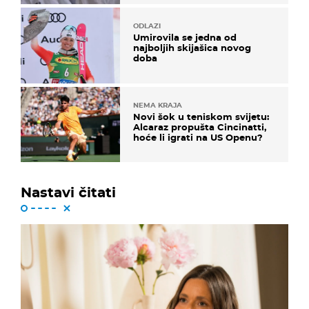
ODLAZI
Umirovila se jedna od
najboljih skijašica novog
doba
NEMA KRAJA
Novi šok u teniskom svijetu:
Alcaraz propušta Cincinatti,
hoće li igrati na US Openu?
Nastavi čitati