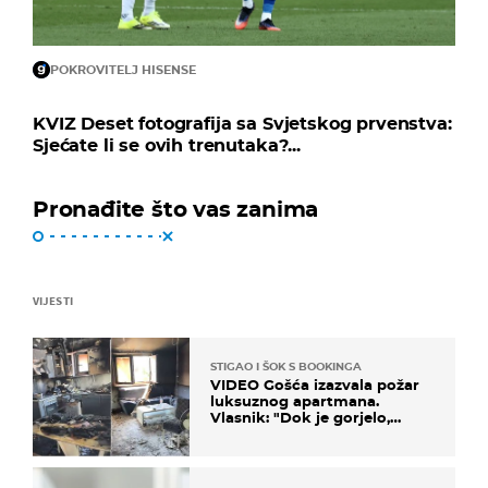
POKROVITELJ HISENSE
KVIZ Deset fotografija sa Svjetskog prvenstva:
Sjećate li se ovih trenutaka?...
Pronađite što vas zanima
VIJESTI
STIGAO I ŠOK S BOOKINGA
VIDEO Gošća izazvala požar
luksuznog apartmana.
Vlasnik: "Dok je gorjelo,
smijali su se, pili i pokazivali
mi srednji prst"