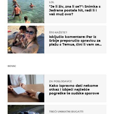
LOL
"Je li živ, zna li se?": Snimka s
Jadrana postala hit, radi li i
vaš muž ovo?
ŠTO KAŽETE?
Isključio komentare: Par iz
Srbije preporučio spravicu za
plažu s Temua, čini li vam se
ovo sigurnim?
NOVAC
ZA POSLODAVCE
Kako ispravno dati nekome
otkaz i izbjeći najčešće
pogreške te sudske sporove
TREĆI UNIKATNI BUGATTI