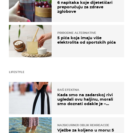
6 napitaka koje dijetetičari
preporučuju za zdrave
zglobove
PRIRODNE ALTERNATIVE
5 pića koja imaju više
elektrolita od sportskih pića
LIFESTYLE
BAŠ EFEKTNA
Kada smo na zadarskoj rivi
ugledali ovu haljinu, morali
smo doznati odakle je –
košta samo 18 eura
NAJSIGURNIJI OBLIK REKREACIJE
Vježbe za koljeno u moru: 5