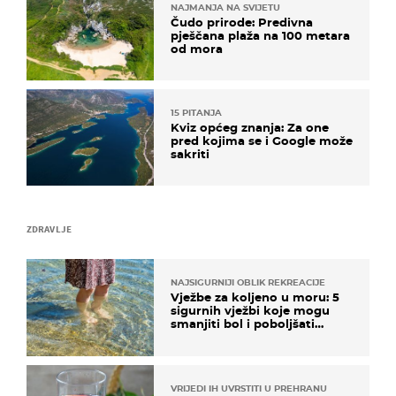
NAJMANJA NA SVIJETU
Čudo prirode: Predivna
pješčana plaža na 100 metara
od mora
15 PITANJA
Kviz općeg znanja: Za one
pred kojima se i Google može
sakriti
ZDRAVLJE
NAJSIGURNIJI OBLIK REKREACIJE
Vježbe za koljeno u moru: 5
sigurnih vježbi koje mogu
smanjiti bol i poboljšati
pokretljivost
VRIJEDI IH UVRSTITI U PREHRANU