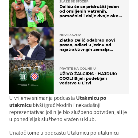
SLAŽE SE STOŽER
Daliću će se pridružiti jedan
od omiljenih Vatrenih,
pomoćnici i dalje dvoje oko
ponude
NOVI IZAZOV
Zlatko Dalić odabrao novi
posao, odlazi u jednu od
najatraktivnijih zemalja
svijeta
PRATITE NA GOL.HR-U
UŽIVO ŽALGIRIS - HAJDUK:
GOOL! Bijeli podebljali
vodstvo u Litvi
U vrijeme snimanja podcasta
Utakmicu
po
utakmicu
bivši igrač Modrih i nekadašnji
reprezentativac još nije bio službeno potvrđen, ali je
u ponedjeljak službeno vraćen u klub.
Unatoč tome u podcastu Utakmicu po utakmicu