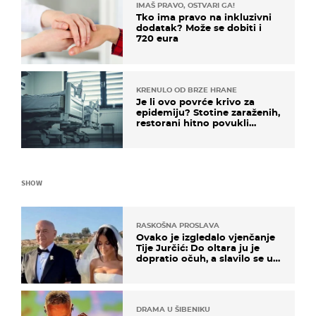
IMAŠ PRAVO, OSTVARI GA!
Tko ima pravo na inkluzivni
dodatak? Može se dobiti i
720 eura
KRENULO OD BRZE HRANE
Je li ovo povrće krivo za
epidemiju? Stotine zaraženih,
restorani hitno povukli
proizvod
SHOW
RASKOŠNA PROSLAVA
Ovako je izgledalo vjenčanje
Tije Jurčić: Do oltara ju je
dopratio očuh, a slavilo se uz
Olivera i Rozgu
DRAMA U ŠIBENIKU