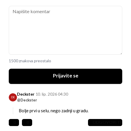
1500 znakova preostalo
Prijavite se
Deckster
10. lip. 2026 04:30
DE
@Deckster
Bolje prvi u selu, nego zadnji u gradu.
0
0
ODGOVORITE