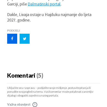
Garciji, piše
Dalmatinski portal
.
Dakle, Livaja ostaje u Hajduku najmanje do ljeta
2027. godine.
PODIJELI
Komentari
(5)
Uključite se u raspravu – podijelite svoje mišljenje, postavite pitanja ili
ponudite svoj pogled na temu. Vaš komentar može potaknuti zanimljiv
dijalog i obogatiti zajednicu našeg portala.
Važna obavijest
!