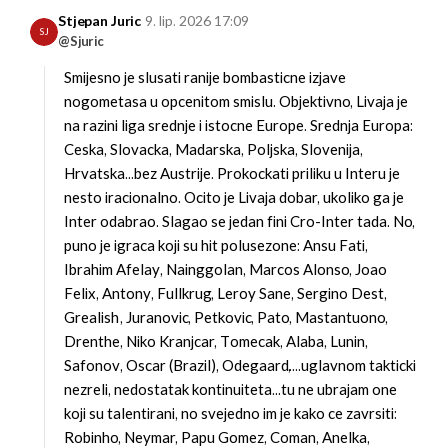
Stjepan Juric
9. lip. 2026 17:09
SJ
@Sjuric
Smijesno je slusati ranije bombasticne izjave
nogometasa u opcenitom smislu. Objektivno, Livaja je
na razini liga srednje i istocne Europe. Srednja Europa:
Ceska, Slovacka, Madarska, Poljska, Slovenija,
Hrvatska...bez Austrije. Prokockati priliku u Interu je
nesto iracionalno. Ocito je Livaja dobar, ukoliko ga je
Inter odabrao. Slagao se jedan fini Cro-Inter tada. No,
puno je igraca koji su hit polusezone: Ansu Fati,
Ibrahim Afelay, Nainggolan, Marcos Alonso, Joao
Felix, Antony, Fullkrug, Leroy Sane, Sergino Dest,
Grealish, Juranovic, Petkovic, Pato, Mastantuono,
Drenthe, Niko Kranjcar, Tomecak, Alaba, Lunin,
Safonov, Oscar (Brazil), Odegaard,....uglavnom takticki
nezreli, nedostatak kontinuiteta...tu ne ubrajam one
koji su talentirani, no svejedno im je kako ce zavrsiti:
Robinho, Neymar, Papu Gomez, Coman, Anelka,