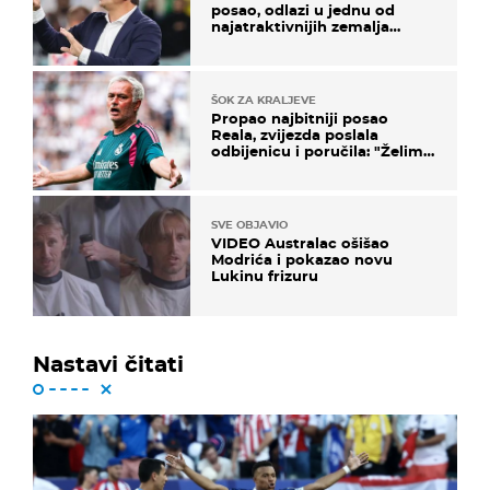
posao, odlazi u jednu od
najatraktivnijih zemalja
svijeta
ŠOK ZA KRALJEVE
Propao najbitniji posao
Reala, zvijezda poslala
odbijenicu i poručila: "Želim
u Barcelonu"
SVE OBJAVIO
VIDEO Australac ošišao
Modrića i pokazao novu
Lukinu frizuru
Nastavi čitati