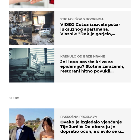
STIGAO I ŠOK S BOOKINGA
VIDEO Gošća izazvala požar
luksuznog apartmana.
Vlasnik: "Dok je gorjelo,
smijali su se, pili i pokazivali
mi srednji prst"
KRENULO OD BRZE HRANE
Je li ovo povrće krivo za
epidemiju? Stotine zaraženih,
restorani hitno povukli
proizvod
SHOW
RASKOŠNA PROSLAVA
Ovako je izgledalo vjenčanje
Tije Jurčić: Do oltara ju je
dopratio očuh, a slavilo se uz
Olivera i Rozgu