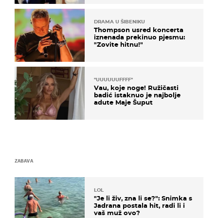
DRAMA U ŠIBENIKU
Thompson usred koncerta
iznenada prekinuo pjesmu:
"Zovite hitnu!"
"UUUUUUFFFF"
Vau, koje noge! Ružičasti
badić istaknuo je najbolje
adute Maje Šuput
ZABAVA
LOL
"Je li živ, zna li se?": Snimka s
Jadrana postala hit, radi li i
vaš muž ovo?