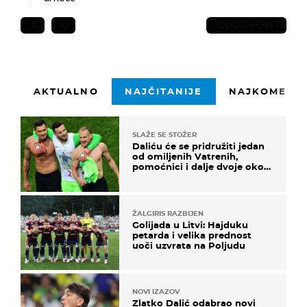
0
0
ODGOVORITE
AKTUALNO
NAJČITANIJE
NAJKOMENTI
SLAŽE SE STOŽER
Daliću će se pridružiti jedan
od omiljenih Vatrenih,
pomoćnici i dalje dvoje oko
ponude
ŽALGIRIS RAZBIJEN
Golijada u Litvi: Hajduku
petarda i velika prednost
uoči uzvrata na Poljudu
NOVI IZAZOV
Zlatko Dalić odabrao novi