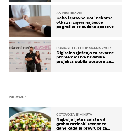
ZA POSLODAVCE
Kako ispravno dati nekome
otkaz i izbjeći najčešće
pogreške te sudske sporove
POKROVITELJ PHILIP MORRIS ZAGREB
Digitalna rješenja za stvarne
probleme: Dva hrvatska
projekta dobila potporu za
razvoj
PUTOVANJA
GOTOVO ZA 15 MINUTA
Najbolja ljetna salata od
graha: Brzinski recept za
dane kada je prevruće za