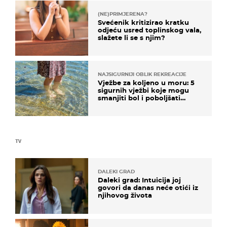
(NE)PRIMJERENA?
Svećenik kritizirao kratku
odjeću usred toplinskog vala,
slažete li se s njim?
NAJSIGURNIJI OBLIK REKREACIJE
Vježbe za koljeno u moru: 5
sigurnih vježbi koje mogu
smanjiti bol i poboljšati
pokretljivost
TV
DALEKI GRAD
Daleki grad: Intuicija joj
govori da danas neće otići iz
njihovog života