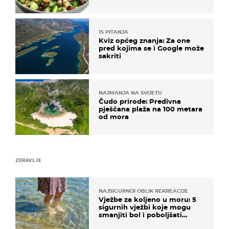
kuhanje
15 PITANJA
Kviz općeg znanja: Za one
pred kojima se i Google može
sakriti
NAJMANJA NA SVIJETU
Čudo prirode: Predivna
pješčana plaža na 100 metara
od mora
ZDRAVLJE
NAJSIGURNIJI OBLIK REKREACIJE
Vježbe za koljeno u moru: 5
sigurnih vježbi koje mogu
smanjiti bol i poboljšati
pokretljivost