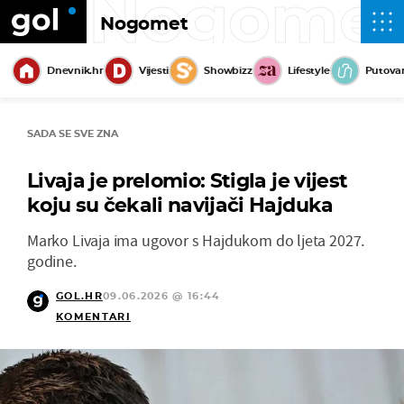
Nogome
Nogomet
Dnevnik.hr
Vijesti
Showbizz
Lifestyle
Putova
SADA SE SVE ZNA
Livaja je prelomio: Stigla je vijest
koju su čekali navijači Hajduka
Marko Livaja ima ugovor s Hajdukom do ljeta 2027.
godine.
GOL.HR
09.06.2026 @ 16:44
KOMENTARI