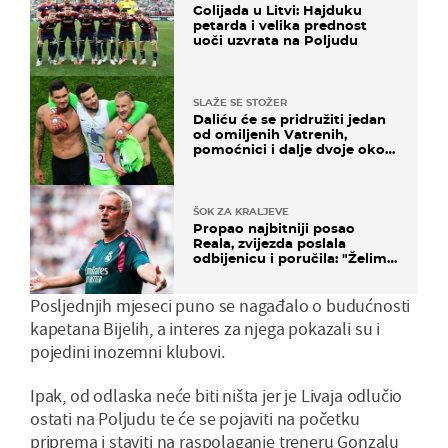
Golijada u Litvi: Hajduku
petarda i velika prednost
uoči uzvrata na Poljudu
SLAŽE SE STOŽER
Daliću će se pridružiti jedan
od omiljenih Vatrenih,
pomoćnici i dalje dvoje oko
ponude
ŠOK ZA KRALJEVE
Propao najbitniji posao
Reala, zvijezda poslala
odbijenicu i poručila: "Želim
u Barcelonu"
Posljednjih mjeseci puno se nagađalo o budućnosti
kapetana Bijelih, a interes za njega pokazali su i
pojedini inozemni klubovi.
Ipak, od odlaska neće biti ništa jer je Livaja odlučio
ostati na Poljudu te će se pojaviti na početku
priprema i staviti na raspolaganje treneru Gonzalu