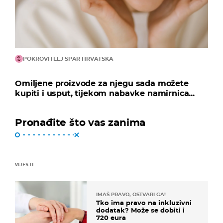
POKROVITELJ SPAR HRVATSKA
Omiljene proizvode za njegu sada možete
kupiti i usput, tijekom nabavke namirnica...
Pronađite što vas zanima
VIJESTI
IMAŠ PRAVO, OSTVARI GA!
Tko ima pravo na inkluzivni
dodatak? Može se dobiti i
720 eura