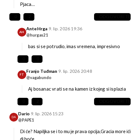
Pjaca....
0
2
ODGOVORITE
Ante Hrga
9. lip. 2026 19:36
AH
@hurgas21
bas si se potrudio, imas vremena, impresivno
0
0
Franjo Tuđman
9. lip. 2026 20:48
FT
@vagabundo
Aj bosanac vrati se na kamen iz kojeg si isplazia
0
2
ODGOVORITE
Dario
9. lip. 2026 15:23
DA
@PAPE1
Di će? Napiljka se i to mu je prava opcija,Gracia more ići
di hoće