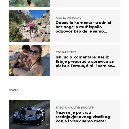
KAO IZ PIŠTOLJA
Dobacila komentar trudnici
bez noge, a muž ispalio
odgovor kao da je samo
čekao…
ŠTO KAŽETE?
Isključio komentare: Par iz
Srbije preporučio spravicu za
plažu s Temua, čini li vam se
ovo sigurnim?
NOVAC
TREĆI UNIKATNI BUGATTI
Nazvan je po vrsti
srednjovjekovnog viteškog
konja i visok samo metar