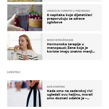
VRIJEDI IH UVRSTITI U PREHRANU
6 napitaka koje dijetetičari
preporučuju za zdrave
zglobove
NOVO ISTRAŽIVANJE
Hormonska terapija u
menopauzi: Žene koje je
koriste imaju znatno manji
rizik od ovoga
LIFESTYLE
BAŠ EFEKTNA
Kada smo na zadarskoj rivi
ugledali ovu haljinu, morali
smo doznati odakle je –
košta samo 18 eura