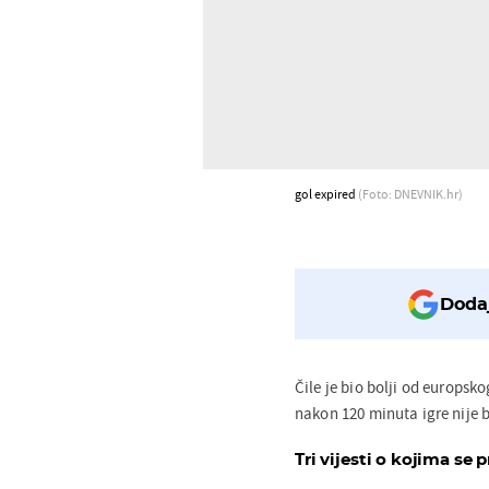
gol expired
(Foto: DNEVNIK.hr)
Dodaj
Čile je bio bolji od europsk
nakon 120 minuta igre nije 
Tri vijesti o kojima se p