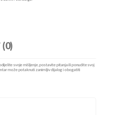
i
(0)
ijelite svoje mišljenje, postavite pitanja ili ponudite svoj
ar može potaknuti zanimljiv dijalog i obogatiti