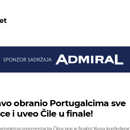
t
et
vo obranio Portugalcima sve
e i uveo Čile u finale!
ometna reprezentacija Čilea prvi je finalist Kupa konfederac