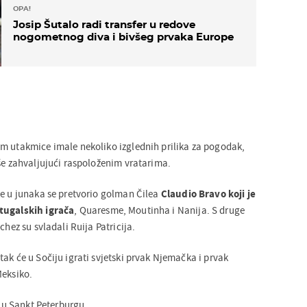
OPA!
Josip Šutalo radi transfer u redove
nogometnog diva i bivšeg prvaka Europe
m utakmice imale nekoliko izglednih prilika za pogodak,
iše zahvaljujući raspoloženim vratarima.
ke u junaka se pretvorio golman Čilea
Claudio Bravo koji je
tugalskih igrača
, Quaresme, Moutinha i Nanija. S druge
chez su svladali Ruija Patricija.
ak će u Sočiju igrati svjetski prvak Njemačka i prvak
Meksiko.
u u Sankt Peterburgu.