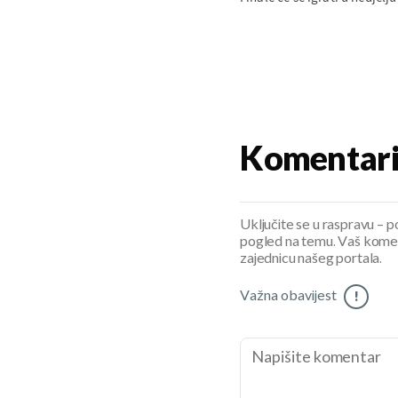
Komentar
Uključite se u raspravu – pod
pogled na temu. Vaš koment
zajednicu našeg portala.
Važna obavijest
!