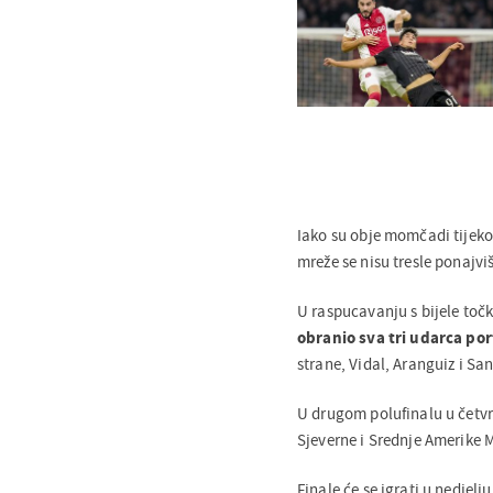
Iako su obje momčadi tijeko
mreže se nisu tresle ponajv
U raspucavanju s bijele toč
obranio sva tri udarca por
strane, Vidal, Aranguiz i San
U drugom polufinalu u četvrt
Sjeverne i Srednje Amerike 
Finale će se igrati u nedjelj