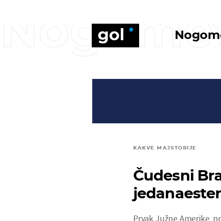
Nogome
Nogom
KAKVE MAJSTORIJE
Čudesni Bra
jedanaesterc
Prvak Južne Amerike, nog