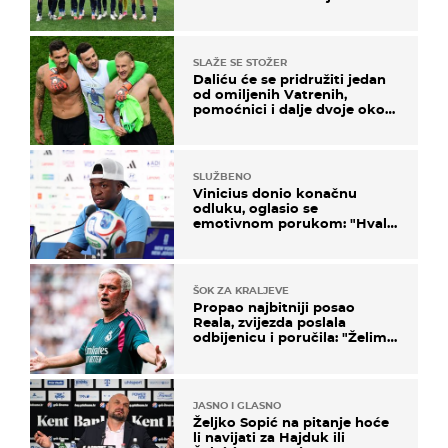
SLAŽE SE STOŽER
Daliću će se pridružiti jedan
od omiljenih Vatrenih,
pomoćnici i dalje dvoje oko
ponude
SLUŽBENO
Vinicius donio konačnu
odluku, oglasio se
emotivnom porukom: "Hvala
vam svima"
ŠOK ZA KRALJEVE
Propao najbitniji posao
Reala, zvijezda poslala
odbijenicu i poručila: "Želim
u Barcelonu"
JASNO I GLASNO
Željko Sopić na pitanje hoće
li navijati za Hajduk ili