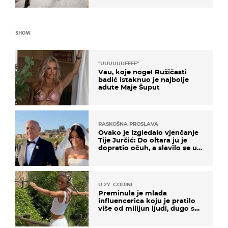
SHOW
"UUUUUUFFFF"
Vau, koje noge! Ružičasti
badić istaknuo je najbolje
adute Maje Šuput
RASKOŠNA PROSLAVA
Ovako je izgledalo vjenčanje
Tije Jurčić: Do oltara ju je
dopratio očuh, a slavilo se uz
Olivera i Rozgu
U 27. GODINI
Preminula je mlada
influencerica koju je pratilo
više od milijun ljudi, dugo se
borila s opakom bolesti