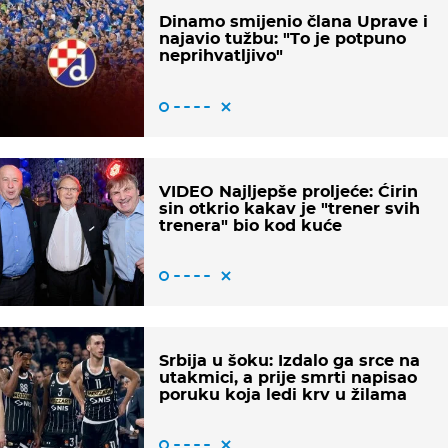
Dinamo smijenio člana Uprave i
najavio tužbu: "To je potpuno
neprihvatljivo"
VIDEO Najljepše proljeće: Ćirin
sin otkrio kakav je "trener svih
trenera" bio kod kuće
Srbija u šoku: Izdalo ga srce na
utakmici, a prije smrti napisao
poruku koja ledi krv u žilama