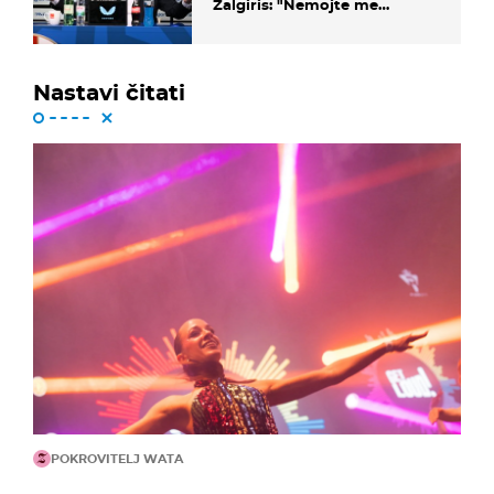
Žalgiris: "Nemojte me
vrijeđati"
Nastavi čitati
POKROVITELJ WATA