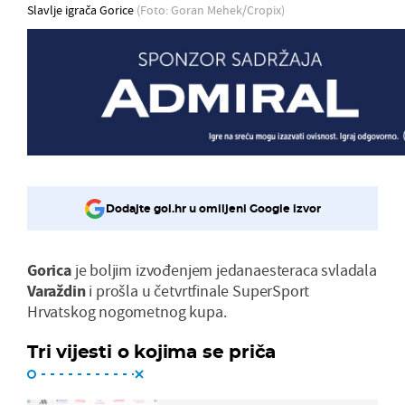
Slavlje igrača Gorice
(Foto: Goran Mehek/Cropix)
Dodajte gol.hr u omiljeni Google izvor
Gorica
je boljim izvođenjem jedanaesteraca svladala
Varaždin
i prošla u četvrtfinale SuperSport
Hrvatskog nogometnog kupa.
Tri vijesti o kojima se priča