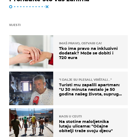
VIJESTI
IMAŠ PRAVO, OSTVARI GA!
Tko ima pravo na inkluzivni
dodatak? Može se dobiti i
720 eura
"I DALJE SU PLESALI, VRIŠTALI..."
Turisti mu zapalili apartman:
"U 30 minuta nestalo je 50
godina našeg života, supruga
i ja ne možemo oka sklopiti"
KAOS U CEUTI
Na stotine maloljetnika
lutaju ulicama: "Očajne
obitelji traže svoju djecu"