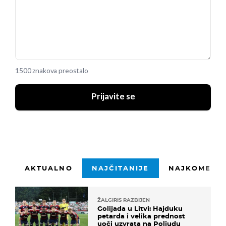
1500 znakova preostalo
Prijavite se
AKTUALNO
NAJČITANIJE
NAJKOMENTI
ŽALGIRIS RAZBIJEN
Golijada u Litvi: Hajduku
petarda i velika prednost
uoči uzvrata na Poljudu