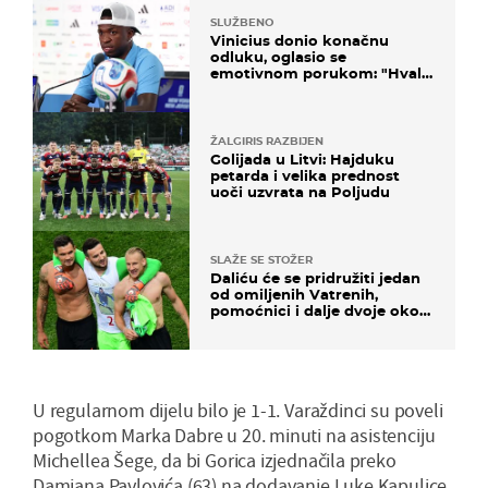
SLUŽBENO
Vinicius donio konačnu
odluku, oglasio se
emotivnom porukom: "Hvala
vam svima"
ŽALGIRIS RAZBIJEN
Golijada u Litvi: Hajduku
petarda i velika prednost
uoči uzvrata na Poljudu
SLAŽE SE STOŽER
Daliću će se pridružiti jedan
od omiljenih Vatrenih,
pomoćnici i dalje dvoje oko
ponude
U regularnom dijelu bilo je 1-1. Varaždinci su poveli
pogotkom Marka Dabre u 20. minuti na asistenciju
Michellea Šege, da bi Gorica izjednačila preko
Damjana Pavlovića (63) na dodavanje Luke Kapulice.