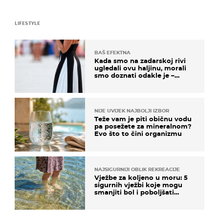
LIFESTYLE
BAŠ EFEKTNA
Kada smo na zadarskoj rivi
ugledali ovu haljinu, morali
smo doznati odakle je –
košta samo 18 eura
NIJE UVIJEK NAJBOLJI IZBOR
Teže vam je piti običnu vodu
pa posežete za mineralnom?
Evo što to čini organizmu
NAJSIGURNIJI OBLIK REKREACIJE
Vježbe za koljeno u moru: 5
sigurnih vježbi koje mogu
smanjiti bol i poboljšati
pokretljivost