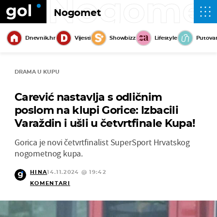
Nogome
Nogomet
Dnevnik.hr
Vijesti
Showbizz
Lifestyle
Putova
DRAMA U KUPU
Carević nastavlja s odličnim
poslom na klupi Gorice: Izbacili
Varaždin i ušli u četvrtfinale Kupa!
Gorica je novi četvrtfinalist SuperSport Hrvatskog
nogometnog kupa.
HINA
14.11.2024 @ 19:42
KOMENTARI