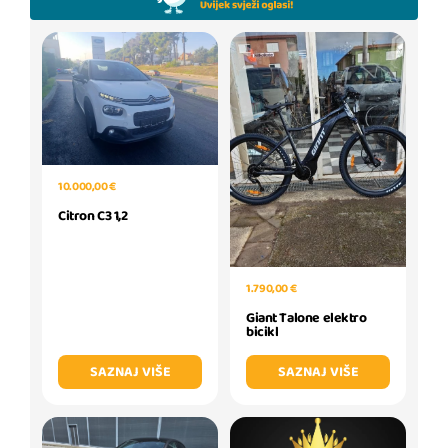
10.000,00 €
Citron C3 1,2
1.790,00 €
Giant Talone elektro
bicikl
SAZNAJ VIŠE
SAZNAJ VIŠE