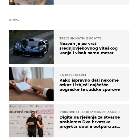
NOVAC
TREĆI UNIKATNI BUGATTI
Nazvan je po vrsti
srednjovjekovnog viteškog
konja i visok samo metar
ZA POSLODAVCE
Kako ispravno dati nekome
otkaz i izbjeći najčešće
pogreške te sudske sporove
POKROVITELJ PHILIP MORRIS ZAGREB
Digitalna rješenja za stvarne
probleme: Dva hrvatska
projekta dobila potporu za
razvoj