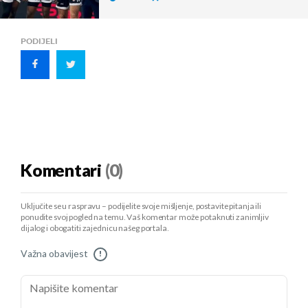
PODIJELI
Komentari
(0)
Uključite se u raspravu – podijelite svoje mišljenje, postavite pitanja ili
ponudite svoj pogled na temu. Vaš komentar može potaknuti zanimljiv
dijalog i obogatiti zajednicu našeg portala.
Važna obavijest
!