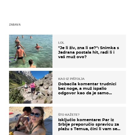
ZABAVA
LOL
"Je li živ, zna li se?": Snimka s
Jadrana postala hit, radi li i
vaš muž ovo?
KAO IZ PIŠTOLJA
Dobacila komentar trudnici
bez noge, a muž ispalio
odgovor kao da je samo
čekao…
ŠTO KAŽETE?
Isključio komentare: Par iz
Srbije preporučio spravicu za
plažu s Temua, čini li vam se
ovo sigurnim?