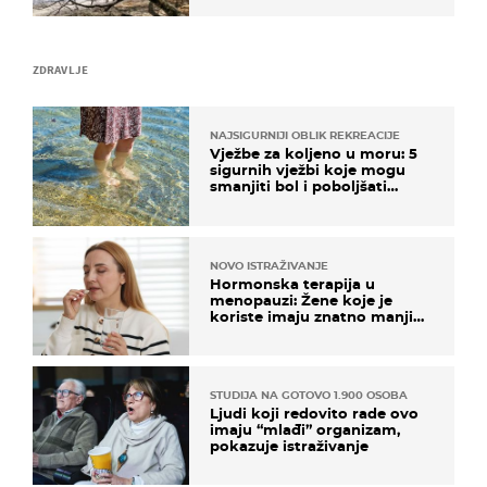
ZDRAVLJE
NAJSIGURNIJI OBLIK REKREACIJE
Vježbe za koljeno u moru: 5
sigurnih vježbi koje mogu
smanjiti bol i poboljšati
pokretljivost
NOVO ISTRAŽIVANJE
Hormonska terapija u
menopauzi: Žene koje je
koriste imaju znatno manji
rizik od ovoga
STUDIJA NA GOTOVO 1.900 OSOBA
Ljudi koji redovito rade ovo
imaju “mlađi” organizam,
pokazuje istraživanje