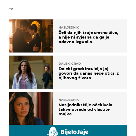
TV
NASLJEDNIK
Želi da njih troje sretno žive,
a nije ni svjesna da ga je
odavno izgubila
DALEKI GRAD
Daleki grad: Intuicija joj
govori da danas neće otići iz
njihovog života
NASLJEDNIK
Nasljednik: Nije očekivala
takve uvrede od vlastite
majke