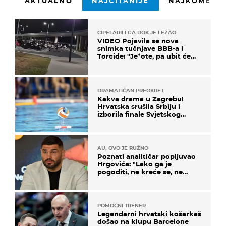
AKTUALNO
NAJČITANIJE
NAJKOMENTI
CIPELARILI GA DOK JE LEŽAO
VIDEO Pojavila se nova
snimka tučnjave BBB-a i
Torcide: "Je*ote, pa ubit će
ga!"
DRAMATIČAN PREOKRET
Kakva drama u Zagrebu!
Hrvatska srušila Srbiju i
izborila finale Svjetskog
prvenstva
AU, OVO JE RUŽNO
Poznati analitičar popljuvao
Hrgovića: "Lako ga je
pogoditi, ne kreće se, ne
koristi noge..."
POMOĆNI TRENER
Legendarni hrvatski košarkaš
došao na klupu Barcelone