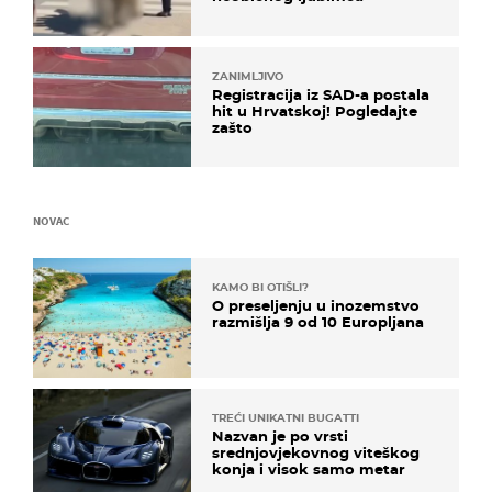
ZANIMLJIVO
Registracija iz SAD-a postala
hit u Hrvatskoj! Pogledajte
zašto
NOVAC
KAMO BI OTIŠLI?
O preseljenju u inozemstvo
razmišlja 9 od 10 Europljana
TREĆI UNIKATNI BUGATTI
Nazvan je po vrsti
srednjovjekovnog viteškog
konja i visok samo metar