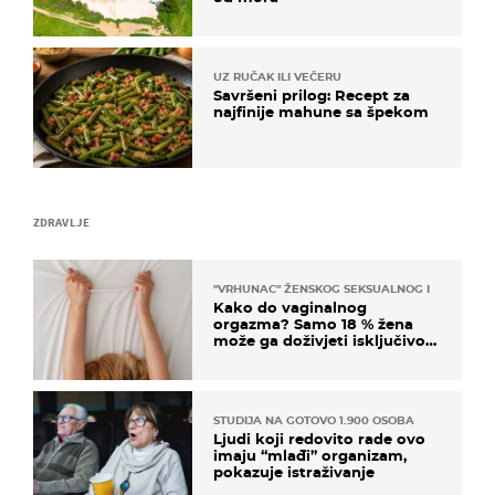
UZ RUČAK ILI VEČERU
Savršeni prilog: Recept za
najfinije mahune sa špekom
ZDRAVLJE
"VRHUNAC" ŽENSKOG SEKSUALNOG ISKUSTVA
Kako do vaginalnog
orgazma? Samo 18 % žena
može ga doživjeti isključivo
na ovaj način
STUDIJA NA GOTOVO 1.900 OSOBA
Ljudi koji redovito rade ovo
imaju “mlađi” organizam,
pokazuje istraživanje