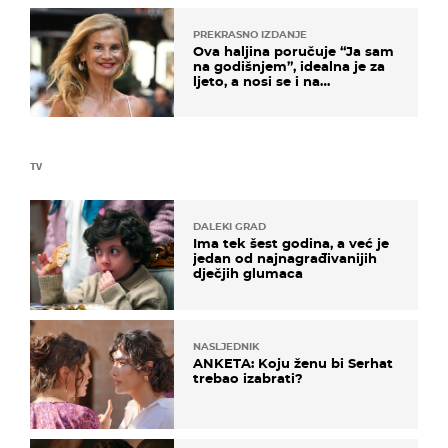
PREKRASNO IZDANJE
Ova haljina poručuje “Ja sam
na godišnjem”, idealna je za
ljeto, a nosi se i na
zagrebačkoj špici
TV
DALEKI GRAD
Ima tek šest godina, a već je
jedan od najnagrađivanijih
dječjih glumaca
NASLJEDNIK
ANKETA: Koju ženu bi Serhat
trebao izabrati?