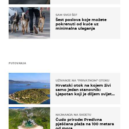
SAM SVOJ ŠEF
Šest poslova koje možete
pokrenuti od kuće uz
minimalna ulaganja
PUTOVANJA
UŽIVANJE NA "PRIVATNOM" OTOKU
Hrvatski otok na kojem živi
samo jedan stanovnik:
Ljepotan koji je diljem svijeta
poznat po svojem "bijelom
zlatu"
NAJMANJA NA SVIJETU
Čudo prirode: Predivna
pješčana plaža na 100 metara
od mora