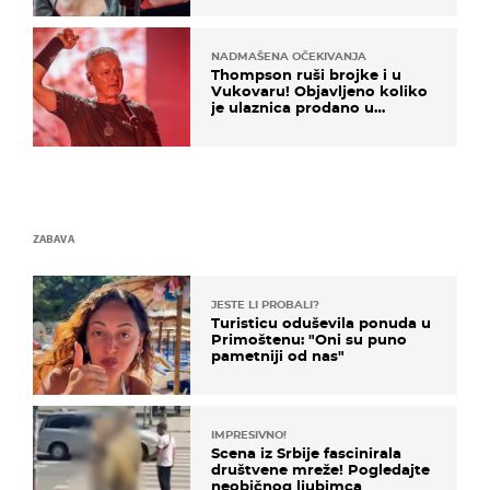
NADMAŠENA OČEKIVANJA
Thompson ruši brojke i u
Vukovaru! Objavljeno koliko
je ulaznica prodano u
kratkom vremenu
ZABAVA
JESTE LI PROBALI?
Turisticu oduševila ponuda u
Primoštenu: "Oni su puno
pametniji od nas"
IMPRESIVNO!
Scena iz Srbije fascinirala
društvene mreže! Pogledajte
neobičnog ljubimca