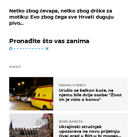
Netko zbog ćevapa, netko zbog drške za
motiku: Evo zbog čega sve Hrvati duguju
pivo...
Pronađite što vas zanima
VIJESTI
DRAMA U RIJECI
Urušio se balkon kuće, na
njemu bile dvije osobe: "Život
im je visio o koncu"
BURE BARUTA
Ukrajinski stručnjak
upozorava na novu prijetnju:
Ovaj grad u BiH-u bi mogao