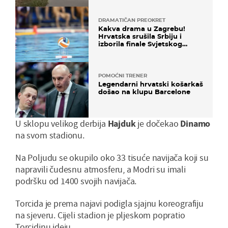
DRAMATIČAN PREOKRET
Kakva drama u Zagrebu!
Hrvatska srušila Srbiju i
izborila finale Svjetskog
prvenstva
POMOĆNI TRENER
Legendarni hrvatski košarkaš
došao na klupu Barcelone
U sklopu velikog derbija
Hajduk
je dočekao
Dinamo
na svom stadionu.
Na Poljudu se okupilo oko 33 tisuće navijača koji su
napravili čudesnu atmosferu, a Modri su imali
podršku od 1400 svojih navijača.
Torcida je prema najavi podigla sjajnu koreografiju
na sjeveru. Cijeli stadion je pljeskom popratio
Torcidinu ideju.