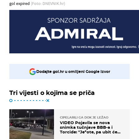
gol expired
(Foto: DNEVNIK.hr)
Dodajte gol.hr u omiljeni Google izvor
Tri vijesti o kojima se priča
CIPELARILI GA DOK JE LEŽAO
VIDEO Pojavila se nova
snimka tučnjave BBB-a i
Torcide: "Je*ote, pa ubit će
ga!"