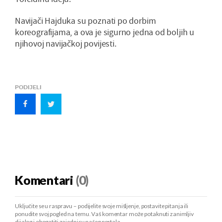
Navijači Hajduka su poznati po dorbim
koreografijama, a ova je sigurno jedna od boljih u
njihovoj navijačkoj povijesti.
PODIJELI
Komentari
(0)
Uključite se u raspravu – podijelite svoje mišljenje, postavite pitanja ili
ponudite svoj pogled na temu. Vaš komentar može potaknuti zanimljiv