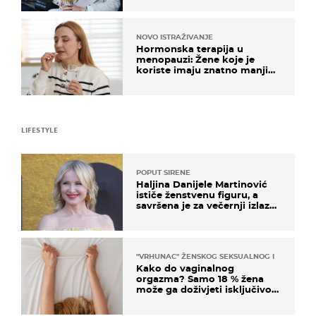
NOVO ISTRAŽIVANJE
Hormonska terapija u
menopauzi: Žene koje je
koriste imaju znatno manji
rizik od ovoga
LIFESTYLE
POPUT SIRENE
Haljina Danijele Martinović
ističe ženstvenu figuru, a
savršena je za večernji izlazak
na moru
"VRHUNAC" ŽENSKOG SEKSUALNOG ISKUSTVA
Kako do vaginalnog
orgazma? Samo 18 % žena
može ga doživjeti isključivo
na ovaj način