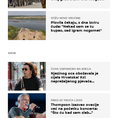
biti žarište
STIŽU NOVE VRUĆINE
Plovila čekaju, s dna izviru
čuda: "Nekad sam se tu
kupao, sad igram nogomet"
SHOW
ČUVA USPOMENU NA NJEGA
Njezinog oca obožavala je
cijela Hrvatska! Kći
neprežaljenog pjevača
projurila špicom na dva
kotača
PRED 20 TISUĆA LJUDI
Thompson izazvao ovacije
već na početku koncerta:
"Što ću kad sam slab..."