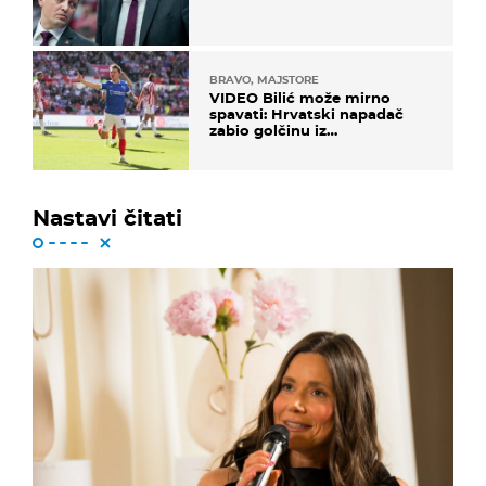
BRAVO, MAJSTORE
VIDEO Bilić može mirno
spavati: Hrvatski napadač
zabio golčinu iz
dalekometnog voleja, ali je
ispao iz Carabao Cupa
Nastavi čitati