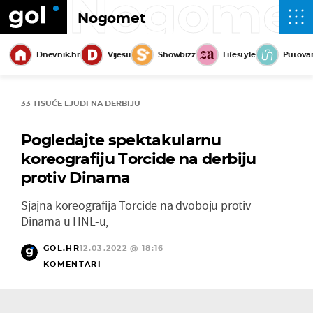
Nogome
Nogomet
Dnevnik.hr
Vijesti
Showbizz
Lifestyle
Putova
33 TISUĆE LJUDI NA DERBIJU
Pogledajte spektakularnu
koreografiju Torcide na derbiju
protiv Dinama
Sjajna koreografija Torcide na dvoboju protiv
Dinama u HNL-u,
GOL.HR
12.03.2022 @ 18:16
KOMENTARI