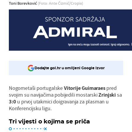
Toni Borevković
(Foto: Ante Čizmić/Cropix)
Dodajte gol.hr u omiljeni Google izvor
Nogometaši portugalske
Vitorije Guimaraes
pred
svojim su navijačima pobijedili mostarski
Zrinjski
sa
3:0
u prvoj utakmici doigravanja za plasman u
Konferencijsku ligu.
Tri vijesti o kojima se priča