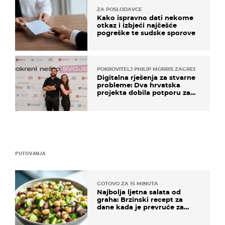
ZA POSLODAVCE
Kako ispravno dati nekome
otkaz i izbjeći najčešće
pogreške te sudske sporove
POKROVITELJ PHILIP MORRIS ZAGREB
Digitalna rješenja za stvarne
probleme: Dva hrvatska
projekta dobila potporu za
razvoj
PUTOVANJA
GOTOVO ZA 15 MINUTA
Najbolja ljetna salata od
graha: Brzinski recept za
dane kada je prevruće za
kuhanje