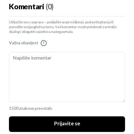
Komentari
(0)
Uključite se u raspravu – podijelite svoje mišljenje, postavite pitanja ili
ponudite svoj pogled na temu. Vaš komentar može potaknuti zanimljiv
dijalog i obogatiti zajednicu našeg portala.
Važna obavijest
!
1500 znakova preostalo
Prijavite se