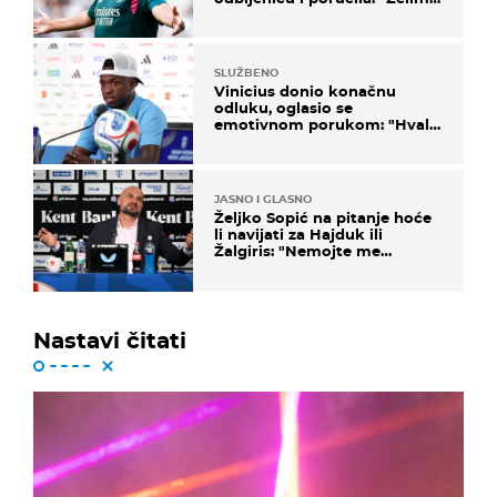
u Barcelonu"
SLUŽBENO
Vinicius donio konačnu
odluku, oglasio se
emotivnom porukom: "Hvala
vam svima"
JASNO I GLASNO
Željko Sopić na pitanje hoće
li navijati za Hajduk ili
Žalgiris: "Nemojte me
vrijeđati"
Nastavi čitati