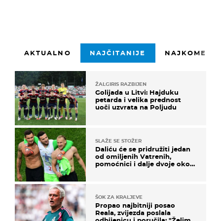
AKTUALNO
NAJČITANIJE
NAJKOMENTI
ŽALGIRIS RAZBIJEN
Golijada u Litvi: Hajduku
petarda i velika prednost
uoči uzvrata na Poljudu
SLAŽE SE STOŽER
Daliću će se pridružiti jedan
od omiljenih Vatrenih,
pomoćnici i dalje dvoje oko
ponude
ŠOK ZA KRALJEVE
Propao najbitniji posao
Reala, zvijezda poslala
odbijenicu i poručila: "Želim