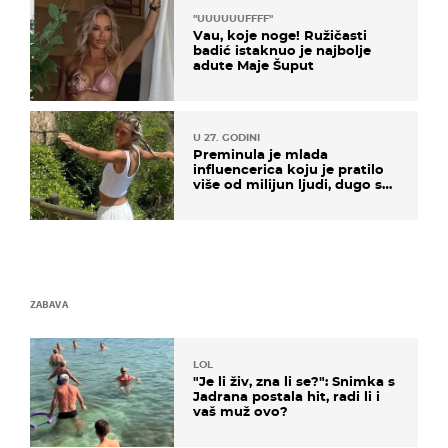
"UUUUUUFFFF"
Vau, koje noge! Ružičasti
badić istaknuo je najbolje
adute Maje Šuput
U 27. GODINI
Preminula je mlada
influencerica koju je pratilo
više od milijun ljudi, dugo se
borila s opakom bolesti
ZABAVA
LOL
"Je li živ, zna li se?": Snimka s
Jadrana postala hit, radi li i
vaš muž ovo?