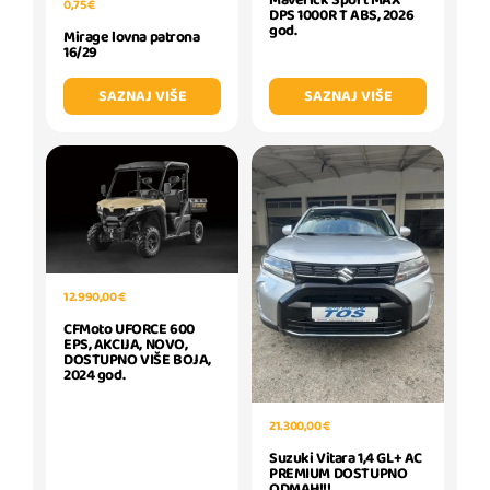
0,75 €
DPS 1000R T ABS, 2026
god.
Mirage lovna patrona
16/29
SAZNAJ VIŠE
SAZNAJ VIŠE
12.990,00 €
CFMoto UFORCE 600
EPS, AKCIJA, NOVO,
DOSTUPNO VIŠE BOJA,
2024 god.
21.300,00 €
Suzuki Vitara 1,4 GL+ AC
PREMIUM DOSTUPNO
ODMAH!!!