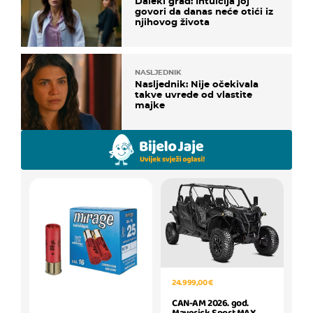
Daleki grad: Intuicija joj
govori da danas neće otići iz
njihovog života
NASLJEDNIK
Nasljednik: Nije očekivala
takve uvrede od vlastite
majke
24.999,00 €
CAN-AM 2026. god.
Maverick Sport MAX