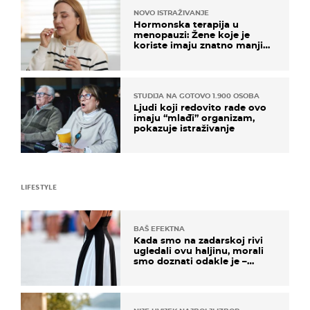
NOVO ISTRAŽIVANJE
Hormonska terapija u
menopauzi: Žene koje je
koriste imaju znatno manji
rizik od ovoga
STUDIJA NA GOTOVO 1.900 OSOBA
Ljudi koji redovito rade ovo
imaju “mlađi” organizam,
pokazuje istraživanje
LIFESTYLE
BAŠ EFEKTNA
Kada smo na zadarskoj rivi
ugledali ovu haljinu, morali
smo doznati odakle je –
košta samo 18 eura