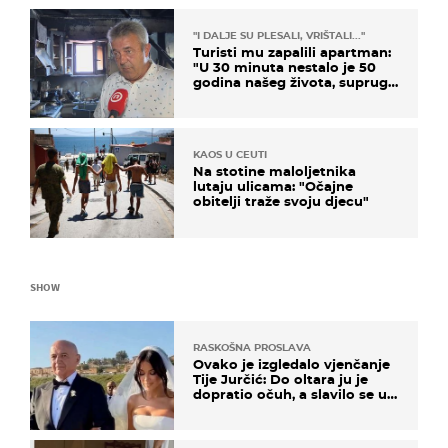
"I DALJE SU PLESALI, VRIŠTALI..."
Turisti mu zapalili apartman:
"U 30 minuta nestalo je 50
godina našeg života, supruga
i ja ne možemo oka sklopiti"
KAOS U CEUTI
Na stotine maloljetnika
lutaju ulicama: "Očajne
obitelji traže svoju djecu"
SHOW
RASKOŠNA PROSLAVA
Ovako je izgledalo vjenčanje
Tije Jurčić: Do oltara ju je
dopratio očuh, a slavilo se uz
Olivera i Rozgu