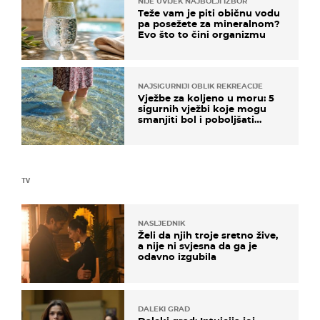
NIJE UVIJEK NAJBOLJI IZBOR
Teže vam je piti običnu vodu
pa posežete za mineralnom?
Evo što to čini organizmu
NAJSIGURNIJI OBLIK REKREACIJE
Vježbe za koljeno u moru: 5
sigurnih vježbi koje mogu
smanjiti bol i poboljšati
pokretljivost
TV
NASLJEDNIK
Želi da njih troje sretno žive,
a nije ni svjesna da ga je
odavno izgubila
DALEKI GRAD