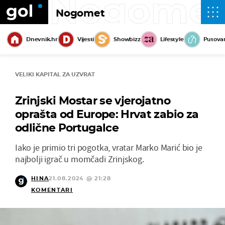
Nogome
Nogomet
Dnevnik.hr
Vijesti
Showbizz
Lifestyle
Putova
VELIKI KAPITAL ZA UZVRAT
Zrinjski Mostar se vjerojatno
oprašta od Europe: Hrvat zabio za
odlične Portugalce
Iako je primio tri pogotka, vratar Marko Marić bio je
najbolji igrač u momčadi Zrinjskog.
HINA
21.08.2024 @ 21:28
KOMENTARI