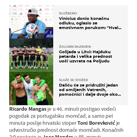
SLUŽBENO
Vinicius donio konačnu
odluku, oglasio se
emotivnom porukom: "Hvala
vam svima"
ŽALGIRIS RAZBIJEN
Golijada u Litvi: Hajduku
petarda i velika prednost
uoči uzvrata na Poljudu
SLAŽE SE STOŽER
Daliću će se pridružiti jedan
od omiljenih Vatrenih,
pomoćnici i dalje dvoje oko
ponude
Ricardo Mangas
je u 46. minuti postigao vodeći
pogodak za portugalsku momčad, a samo pet
minuta poslije hrvatski stoper
Toni Borevković
je
udvostručio prednost domaće momčadi. Konačnih
3:0 postavio je
Joao Mendes
u 88. minuti.