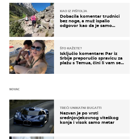
KAO IZ PIŠTOLJA
Dobacila komentar trudnici
bez noge, a muž ispalio
odgovor kao da je samo
čekao…
ŠTO KAŽETE?
Isključio komentare: Par iz
Srbije preporučio spravicu za
plažu s Temua, čini li vam se
ovo sigurnim?
NOVAC
TREĆI UNIKATNI BUGATTI
Nazvan je po vrsti
srednjovjekovnog viteškog
konja i visok samo metar