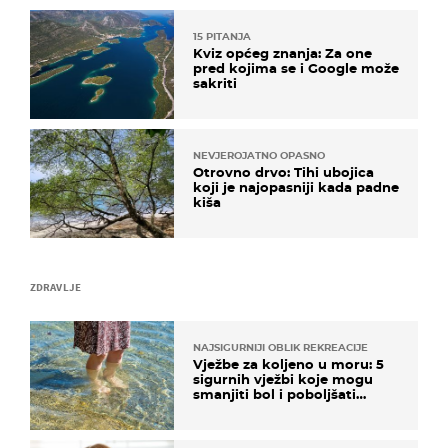
15 PITANJA
Kviz općeg znanja: Za one
pred kojima se i Google može
sakriti
NEVJEROJATNO OPASNO
Otrovno drvo: Tihi ubojica
koji je najopasniji kada padne
kiša
ZDRAVLJE
NAJSIGURNIJI OBLIK REKREACIJE
Vježbe za koljeno u moru: 5
sigurnih vježbi koje mogu
smanjiti bol i poboljšati
pokretljivost