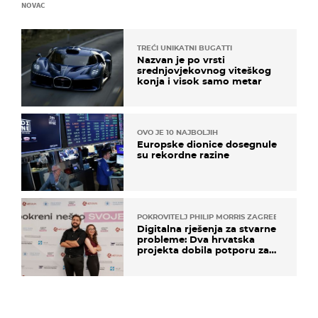
NOVAC
TREĆI UNIKATNI BUGATTI
Nazvan je po vrsti
srednjovjekovnog viteškog
konja i visok samo metar
OVO JE 10 NAJBOLJIH
Europske dionice dosegnule
su rekordne razine
POKROVITELJ PHILIP MORRIS ZAGREB
Digitalna rješenja za stvarne
probleme: Dva hrvatska
projekta dobila potporu za
razvoj