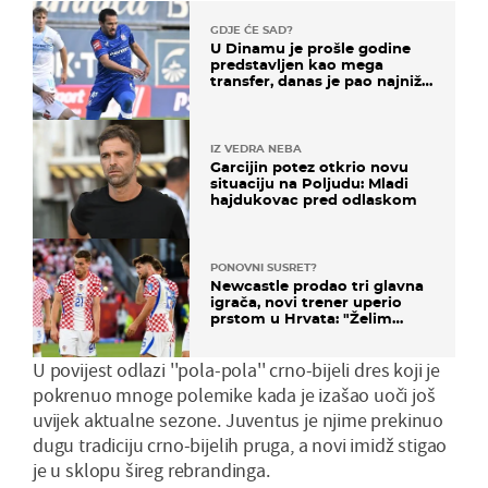
GDJE ĆE SAD?
U Dinamu je prošle godine
predstavljen kao mega
transfer, danas je pao najniže
u karijeri
IZ VEDRA NEBA
Garcijin potez otkrio novu
situaciju na Poljudu: Mladi
hajdukovac pred odlaskom
PONOVNI SUSRET?
Newcastle prodao tri glavna
igrača, novi trener uperio
prstom u Hrvata: "Želim
njega!"
U povijest odlazi ''pola-pola'' crno-bijeli dres koji je
pokrenuo mnoge polemike kada je izašao uoči još
uvijek aktualne sezone. Juventus je njime prekinuo
dugu tradiciju crno-bijelih pruga, a novi imidž stigao
je u sklopu šireg rebrandinga.