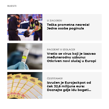
VIJESTI
U ZAGORJU
Teška prometna nesreća!
Jedna osoba poginula
PACIJENT U IZOLACIJI
Vratio se virus koji je izazvao
međunarodnu uzbunu:
Otkriven novi slučaj u Europi
ČESTITAMO!
Izvučen je Eurojackpot od
čak 32,6 milijuna eura:
Doznajte gdje idu bogati
dobitci u Hrvatskoj