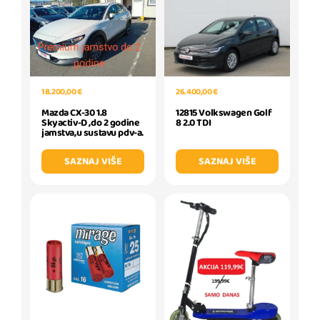
26.400,00 €
18.200,00 €
12815 Volkswagen Golf
Mazda CX-30 1.8
8 2.0 TDI
Skyactiv-D ,do 2 godine
jamstva,u sustavu pdv-a.
SAZNAJ VIŠE
SAZNAJ VIŠE