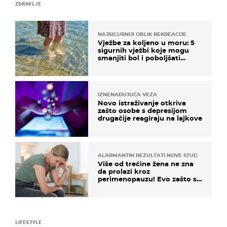
ZDRAVLJE
NAJSIGURNIJI OBLIK REKREACIJE
Vježbe za koljeno u moru: 5
sigurnih vježbi koje mogu
smanjiti bol i poboljšati
pokretljivost
IZNENAĐUJUĆA VEZA
Novo istraživanje otkriva
zašto osobe s depresijom
drugačije reagiraju na lajkove
ALARMANTNI REZULTATI NOVE STUDIJE
Više od trećine žena ne zna
da prolazi kroz
perimenopauzu! Evo zašto su
simptomi toliko zbunjujući
LIFESTYLE