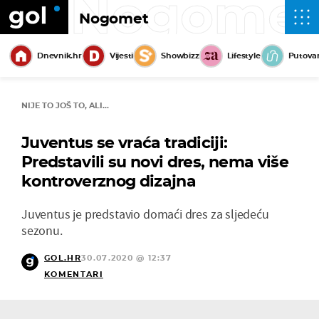
Nogome
Nogomet
Dnevnik.hr
Vijesti
Showbizz
Lifestyle
Putova
NIJE TO JOŠ TO, ALI...
Juventus se vraća tradiciji:
Predstavili su novi dres, nema više
kontroverznog dizajna
Juventus je predstavio domaći dres za sljedeću
sezonu.
GOL.HR
30.07.2020 @ 12:37
KOMENTARI