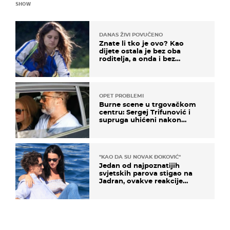
SHOW
DANAS ŽIVI POVUČENO
Znate li tko je ovo? Kao
dijete ostala je bez oba
roditelja, a onda i bez
milijuna koje je trebala
naslijediti
OPET PROBLEMI
Burne scene u trgovačkom
centru: Sergej Trifunović i
supruga uhićeni nakon
svađe!
"KAO DA SU NOVAK ĐOKOVIĆ"
Jedan od najpoznatijih
svjetskih parova stigao na
Jadran, ovakve reakcije
vjerojatno nisu očekivali