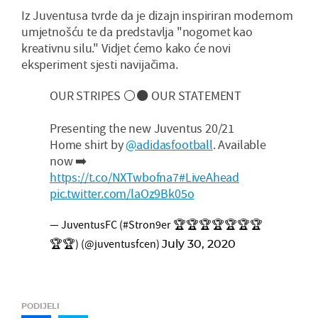
Iz Juventusa tvrde da je dizajn inspiriran modernom
umjetnošću te da predstavlja "nogomet kao
kreativnu silu." Vidjet ćemo kako će novi
eksperiment sjesti navijačima.
OUR STRIPES ⚪⚫ OUR STATEMENT
Presenting the new Juventus 20/21
Home shirt by
@adidasfootball
. Available
now ➡️
https://t.co/NXTwbofna7
#LiveAhead
pic.twitter.com/laOz9Bk05o
— JuventusFC (#Stron9er 🏆🏆🏆🏆🏆🏆🏆
🏆🏆) (@juventusfcen)
July 30, 2020
PODIJELI