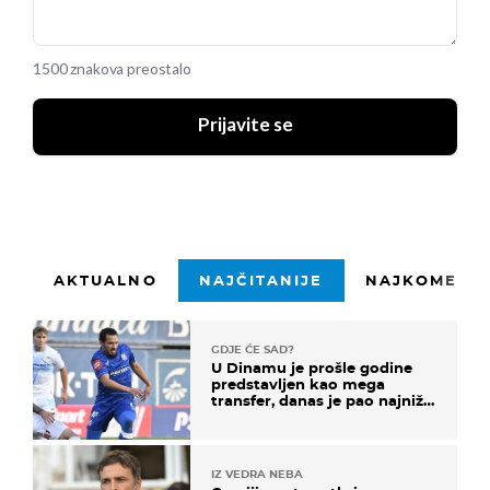
1500 znakova preostalo
Prijavite se
AKTUALNO
NAJČITANIJE
NAJKOMENTI
GDJE ĆE SAD?
U Dinamu je prošle godine
predstavljen kao mega
transfer, danas je pao najniže
u karijeri
IZ VEDRA NEBA