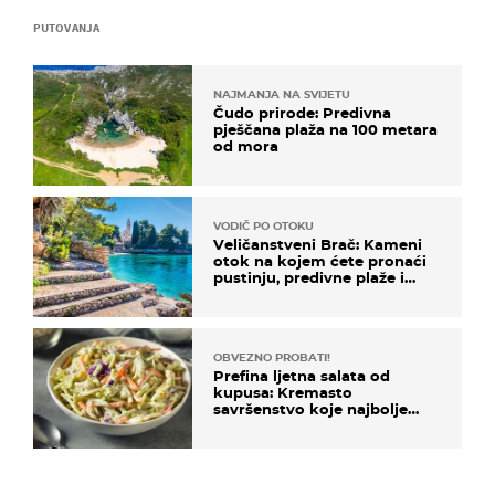
PUTOVANJA
NAJMANJA NA SVIJETU
Čudo prirode: Predivna
pješčana plaža na 100 metara
od mora
VODIČ PO OTOKU
Veličanstveni Brač: Kameni
otok na kojem ćete pronaći
pustinju, predivne plaže i
uzbudljivu hranu
OBVEZNO PROBATI!
Prefina ljetna salata od
kupusa: Kremasto
savršenstvo koje najbolje
paše uz pečeno meso