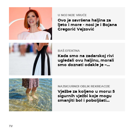
U NOJ NIJE VRUĆE
Ovo je savršena haljina za
ljeto i more - nosi je i Bojana
Gregorić Vejzović
BAŠ EFEKTNA
Kada smo na zadarskoj rivi
ugledali ovu haljinu, morali
smo doznati odakle je –
košta samo 18 eura
NAJSIGURNIJI OBLIK REKREACIJE
Vježbe za koljeno u moru: 5
sigurnih vježbi koje mogu
smanjiti bol i poboljšati
pokretljivost
TV