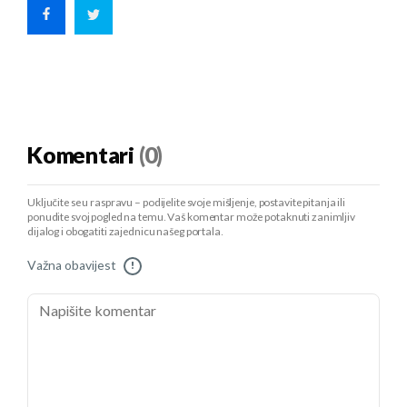
Komentari
(0)
Uključite se u raspravu – podijelite svoje mišljenje, postavite pitanja ili
ponudite svoj pogled na temu. Vaš komentar može potaknuti zanimljiv
dijalog i obogatiti zajednicu našeg portala.
Važna obavijest
!