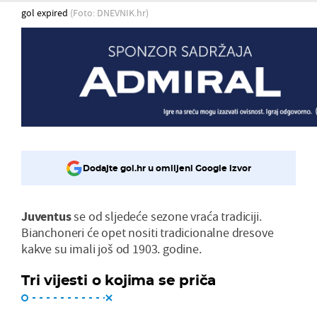
gol expired
(Foto: DNEVNIK.hr)
Dodajte gol.hr u omiljeni Google izvor
Juventus
se od sljedeće sezone vraća tradiciji.
Bianchoneri će opet nositi tradicionalne dresove
kakve su imali još od 1903. godine.
Tri vijesti o kojima se priča