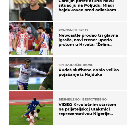
Garcijin potez otkrio novu
situaciju na Poljudu: Mladi
hajdukovac pred odlaskom
PONOVNI SUSRET?
Newcastle prodao tri glavna
igrača, novi trener uperio
prstom u Hrvata: "Želim
njega!"
SIN HAJDUČKE IKONE
Rudeš službeno dobio veliko
pojačanje iz Hajduka
BESMISLENO I BESPOTREBNO
VIDEO Krvoločnim startom
na prijateljskoj utakmici
reprezentativcu Nigerije
završila sezona!