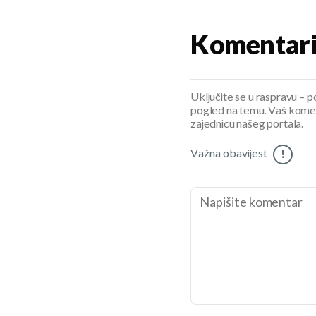
Komentar
Uključite se u raspravu – pod
pogled na temu. Vaš koment
zajednicu našeg portala.
Važna obavijest
!