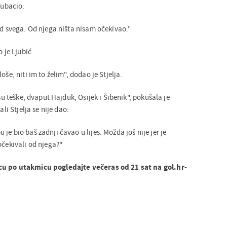
 ubacio:
od svega. Od njega ništa nisam očekivao."
o je Ljubić.
oše, niti im to želim", dodao je Stjelja.
 su teške, dvaput Hajduk, Osijek i Šibenik", pokušala je
ali Stjelja se nije dao:
je bio baš zadnji čavao u lijes. Možda još nije jer je
očekivali od njega?"
cu po utakmicu pogledajte večeras od 21 sat na gol.hr-