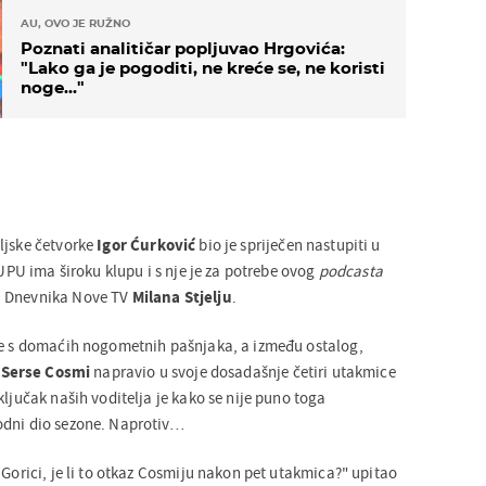
AU, OVO JE RUŽNO
Poznati analitičar popljuvao Hrgovića:
"Lako ga je pogoditi, ne kreće se, ne koristi
noge..."
ljske četvorke
Igor
Ćurković
bio je spriječen nastupiti u
 UPU ima široku klupu i s nje je za potrebe ovog
podcasta
a Dnevnika Nove TV
Milana
Stjelju
.
me s domaćih nogometnih pašnjaka, a između ostalog,
e
Serse
Cosmi
napravio u svoje dosadašnje četiri utakmice
ključak naših voditelja je kako se nije puno toga
odni dio sezone. Naprotiv…
 Gorici, je li to otkaz Cosmiju nakon pet utakmica?" upitao