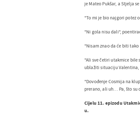
je Mateo Pukšar, a Stjelja se
"To mi je bio najgori potez 
"Ni gola nisu dali", poentira
"Nisam znao da će biti tako l
"Ali sve četiri utakmice bile
ublažiti situaciju Valentina, 
"Dovođenje Cosmija na klupu 
prerano, ali uh… Pa, što su 
Cijelu 11. epizodu Utakmi
u.