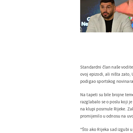
Standardni član naše vodite
ovoj epizodi, ali ništa zato,
podigao sportskog novinar
Na tapeti su bile brojne te
razglabalo se o poslu koji j
na klupi posrnule Rijeke. Za
promijenilo u odnosu na uv
"Što ako Rijeka sad izgubi u