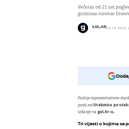
Večeras od 21 sat pogle
gostovao novinar Dnevni
GOL.HR
03.10.2022 
Dodaj
Poslije reprezentativne stan
podcast
Utakmicu po utak
izdanje na
gol.hr-u.
Tri vijesti o kojima se p