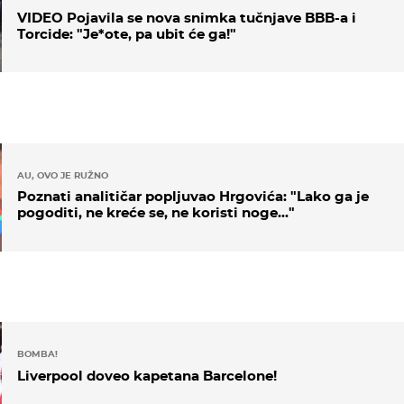
VIDEO Pojavila se nova snimka tučnjave BBB-a i
Torcide: "Je*ote, pa ubit će ga!"
AU, OVO JE RUŽNO
Poznati analitičar popljuvao Hrgovića: "Lako ga je
pogoditi, ne kreće se, ne koristi noge..."
BOMBA!
Liverpool doveo kapetana Barcelone!