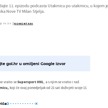
dajte 11. epizodu podcasta Utakmicu po utakmicu, u kojem j
ka Nove TV Milan Stjelja.
@ 14:54
KOMENTARI
te gol.hr u omiljeni Google izvor
ke vratio se
Supersport HNL
, a s njim se vratio i naš
micu,
koji će ovaj ponedjeljak od 21 sat doživjeti svoje 11.
riča