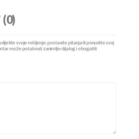
i
(0)
ijelite svoje mišljenje, postavite pitanja ili ponudite svoj
ar može potaknuti zanimljiv dijalog i obogatiti