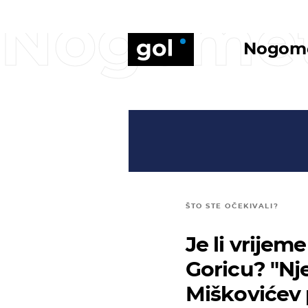
Nogome
Nogom
ŠTO STE OČEKIVALI?
Je li vrijem
Goricu? "Nj
Miškovićev 