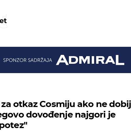
t
et
e za otkaz Cosmiju ako ne dobi
egovo dovođenje najgori je
potez"