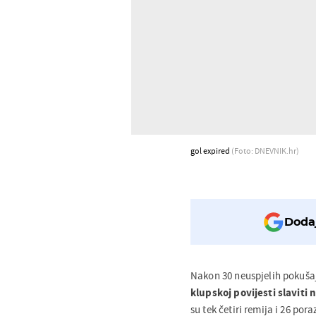
gol expired
(Foto: DNEVNIK.hr)
Dodaj
Nakon 30 neuspjelih poku
klupskoj povijesti slaviti
su tek četiri remija i 26 po