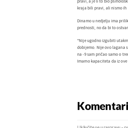
pravi, a je li to bio psiholo
kraja bili pravi, ali nismo ih
Dinamo u nedjelju ima pril
prednosti, no da bi to ostvar
"Nije ugodno izgubiti utakm
dobijemo. Nije ovo lagana si
na -9 sam pričao samo o tren
Imamo kapaciteta da iz ove si
Komentar
Uključite se u raspravu – pod