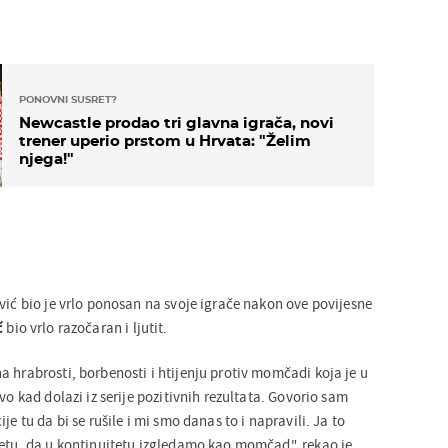
PONOVNI SUSRET?
Newcastle prodao tri glavna igrača, novi
trener uperio prstom u Hrvata: "Želim
njega!"
vić bio je vrlo ponosan na svoje igrače nakon ove povijesne
ć
bio vrlo razočaran i ljutit.
 hrabrosti, borbenosti i htijenju protiv momčadi koja je u
vo kad dolazi iz serije pozitivnih rezultata. Govorio sam
je tu da bi se rušile i mi smo danas to i napravili. Ja to
tetu, da u kontinuitetu izgledamo kao momčad", rekao je