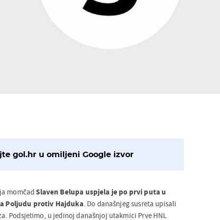
te gol.hr u omiljeni Google izvor
šaja momčad
Slaven Belupa uspjela je po prvi puta u
 na Poljudu protiv Hajduka
. Do današnjeg susreta upisali
raza. Podsjetimo, u jedinoj današnjoj utakmici Prve HNL