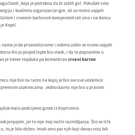
ogućnosti, koja je potrebna da bi zabili gol. Pokušali smo
rgiju i kvalitetu organizacije igre, ali se nismo uspjeli
. Golom i crvenim kartonom kompromitirali smo i na koncu
 je Kopić.
na nama je da proanaliziramo i vidimo zašto se nismo uspjeli
obzira što je posjed lopte bio visok, i da to popravimo u
o je trener Hajduka pa komentirao
crveni karton
cu nije bio na razini na kojoj je bio sve ove utakmice
u pripremnim utakmicama. Jednostavno nije bio u pravom
ajduk malo podcijenio goste iz Koprivnice.
cjenjujem, jer to nije moj način razmišljanja. Što se tiče
, to je bilo dobro. Imali smo par njih koji danas nisu bili