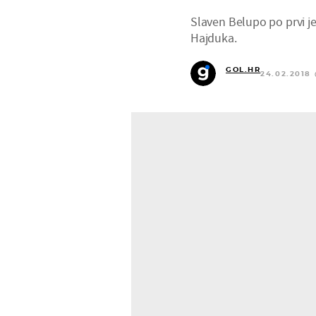
Slaven Belupo po prvi je
Hajduka.
GOL.HR
24.02.2018 