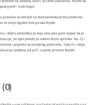
ški problem na osobnoj razini, to ćemo analizirati. Nismo do
 podcijenili", tvrdi Kopić.
iku ponovno se odvojiti na dvoznamenkasti broj bodovne
io ne smije izgubiti kod prvaka Rijeke.
icu i dobru atmosferu za koju smo jako puno kopali da je
tuacija, jer opet poteže za sobom dosta upitnika. Na -12 i
inzima i pripremi za narednog protivnika. Tako ću i dalje.
tuacije izađemo još jači", uvjeren je trener Bijelih.
i
(0)
ijelite svoje mišljenje, postavite pitanja ili ponudite svoj