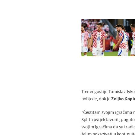
Trener gostiju Tomislav Ivko
pobjede, dok je
Željko Kopi
"Čestitam svojim igračima na
Splitu uvijek favorit, pogoto
svojim igračima da su tradici
želim pokazivati u kontinui