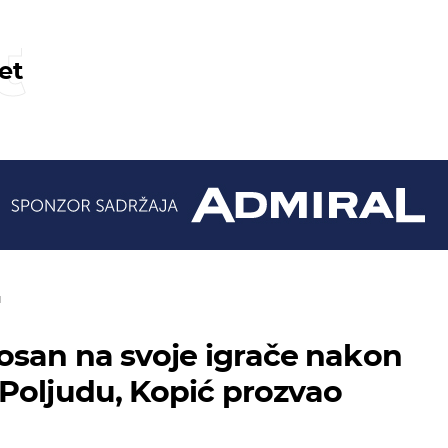
t
et
I
osan na svoje igrače nakon
Poljudu, Kopić prozvao