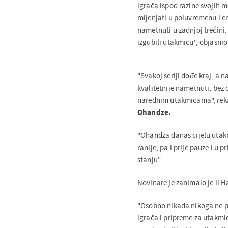
igrača ispod razine svojih m
mijenjati u poluvremenu i ene
nametnuti u zadnjoj trećini
izgubili utakmicu", objasnio
"Svakoj seriji dođe kraj, a 
kvalitetnije nametnuti, bez 
narednim utakmicama", reka
Ohandze.
"Ohandza danas cijelu utakmi
ranije, pa i prije pauze i 
stanju".
Novinare je zanimalo je li H
"Osobno nikada nikoga ne pod
igrača i pripreme za utakmicu