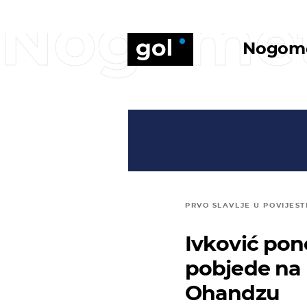
Nogome
Nogom
PRVO SLAVLJE U POVIJEST
Ivković pon
pobjede na 
Ohandzu