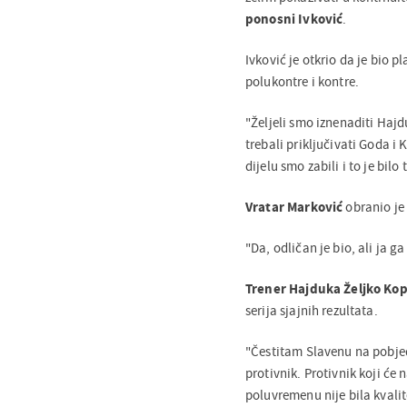
ponosni Ivković
.
Ivković je otkrio da je bio p
polukontre i kontre.
"Željeli smo iznenaditi Hajd
trebali priključivati Goda 
dijelu smo zabili i to je bil
Vratar Marković
obranio je
"Da, odličan je bio, ali ja g
Trener Hajduka Željko Kop
serija sjajnih rezultata.
"Čestitam Slavenu na pobjed
protivnik. Protivnik koji će 
poluvremenu nije bila kvalit