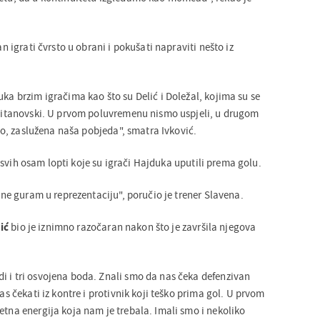
lan igrati čvrsto u obrani i pokušati napraviti nešto iz
uka brzim igračima kao što su Delić i Doležal, kojima su se
i Kitanovski. U prvom poluvremenu nismo uspjeli, u drugom
o to, zaslužena naša pobjeda", smatra Ivković.
 svih osam lopti koje su igrači Hajduka uputili prema golu.
a ne guram u reprezentaciju", poručio je trener Slavena.
ić
bio je iznimno razočaran nakon što je završila njegova
i i tri osvojena boda. Znali smo da nas čeka defenzivan
nas čekati iz kontre i protivnik koji teško prima gol. U prvom
etna energija koja nam je trebala. Imali smo i nekoliko