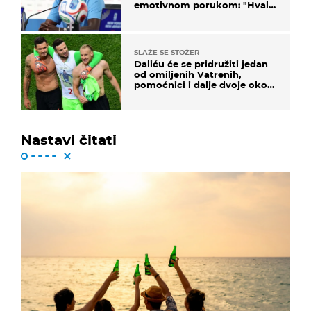
emotivnom porukom: "Hvala
vam svima"
SLAŽE SE STOŽER
Daliću će se pridružiti jedan
od omiljenih Vatrenih,
pomoćnici i dalje dvoje oko
ponude
Nastavi čitati