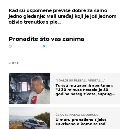
Kad su uspomene previše dobre za samo
jedno gledanje: Mali uređaj koji je još jednom
oživio trenutke s ple...
Pronađite što vas zanima
VIJESTI
"I DALJE SU PLESALI, VRIŠTALI..."
Turisti mu zapalili apartman:
"U 30 minuta nestalo je 50
godina našeg života, supruga
i ja ne možemo oka sklopiti"
ČEKA SE NALAZ OBDUKCIJE
U moru pronađeno tijelo:
Otkriveno o kome se radi