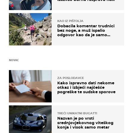
društvenim mrežama
KAO IZ PIŠTOLJA
Dobacila komentar trudnici
bez noge, a muž ispalio
odgovor kao da je samo
čekao…
NOVAC
ZA POSLODAVCE
Kako ispravno dati nekome
otkaz i izbjeći najčešće
pogreške te sudske sporove
TREĆI UNIKATNI BUGATTI
Nazvan je po vrsti
srednjovjekovnog viteškog
konja i visok samo metar