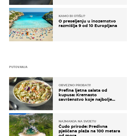
KAMO BI OTIŠLI?
O preseljenju u inozemstvo
razmišlja 9 od 10 Europljana
PUTOVANJA
OBVEZNO PROBATI!
Prefina ljetna salata od
kupusa: Kremasto
savršenstvo koje najbolje
paše uz pečeno meso
NAJMANJA NA SVIJETU
Čudo prirode: Predivna
pješčana plaža na 100 metara
od mora