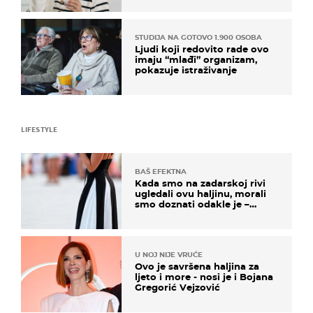
STUDIJA NA GOTOVO 1.900 OSOBA
Ljudi koji redovito rade ovo
imaju “mlađi” organizam,
pokazuje istraživanje
LIFESTYLE
BAŠ EFEKTNA
Kada smo na zadarskoj rivi
ugledali ovu haljinu, morali
smo doznati odakle je –
košta samo 18 eura
U NOJ NIJE VRUĆE
Ovo je savršena haljina za
ljeto i more - nosi je i Bojana
Gregorić Vejzović