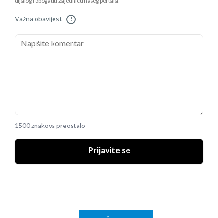
dijalog i obogatiti zajednicu našeg portala.
Važna obavijest
!
1500 znakova preostalo
Prijavite se