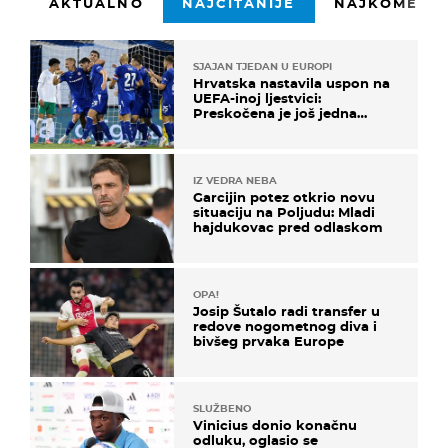
AKTUALNO
NAJČITANIJE
NAJKOMENTI
SJAJAN TJEDAN U EUROPI
Hrvatska nastavila uspon na
UEFA-inoj ljestvici:
Preskočena je još jedna
država
IZ VEDRA NEBA
Garcijin potez otkrio novu
situaciju na Poljudu: Mladi
hajdukovac pred odlaskom
OPA!
Josip Šutalo radi transfer u
redove nogometnog diva i
bivšeg prvaka Europe
SLUŽBENO
Vinicius donio konačnu
odluku, oglasio se