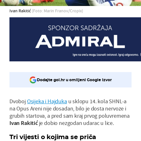
Ivan Rakitić
(Foto: Marin Franov/Cropix)
Dodajte gol.hr u omiljeni Google izvor
Dvoboj
Osijeka i Hajduka
u sklopu 14. kola SHNL-a
na Opus Areni nije dosadan, bilo je dosta nervoze i
grubih startova, a pred sam kraj prvog poluvremena
Ivan Rakitić
je dobio nezgodan udarac u lice.
Tri vijesti o kojima se priča