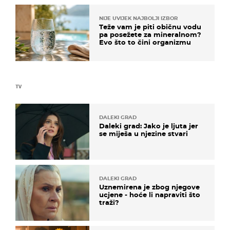
NIJE UVIJEK NAJBOLJI IZBOR
Teže vam je piti običnu vodu
pa posežete za mineralnom?
Evo što to čini organizmu
TV
DALEKI GRAD
Daleki grad: Jako je ljuta jer
se miješa u njezine stvari
DALEKI GRAD
Uznemirena je zbog njegove
ucjene - hoće li napraviti što
traži?