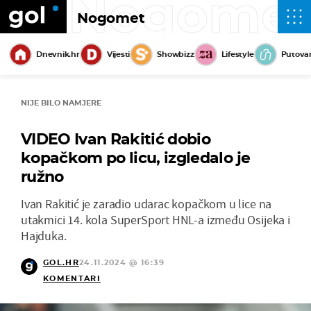
Nogome
Nogomet
Dnevnik.hr
Vijesti
Showbizz
Lifestyle
Putova
NIJE BILO NAMJERE
VIDEO Ivan Rakitić dobio
kopačkom po licu, izgledalo je
ružno
Ivan Rakitić je zaradio udarac kopačkom u lice na
utakmici 14. kola SuperSport HNL-a između Osijeka i
Hajduka.
GOL.HR
24.11.2024 @ 16:39
KOMENTARI