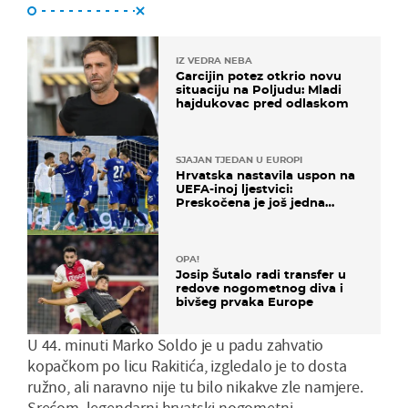
IZ VEDRA NEBA
Garcijin potez otkrio novu
situaciju na Poljudu: Mladi
hajdukovac pred odlaskom
SJAJAN TJEDAN U EUROPI
Hrvatska nastavila uspon na
UEFA-inoj ljestvici:
Preskočena je još jedna
država
OPA!
Josip Šutalo radi transfer u
redove nogometnog diva i
bivšeg prvaka Europe
U 44. minuti Marko Soldo je u padu zahvatio
kopačkom po licu Rakitića, izgledalo je to dosta
ružno, ali naravno nije tu bilo nikakve zle namjere.
Srećom, legendarni hrvatski nogometni