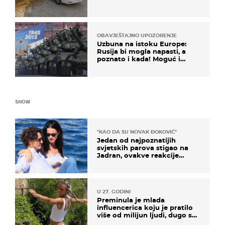
OBAVJEŠTAJNO UPOZORENJE
Uzbuna na istoku Europe:
Rusija bi mogla napasti, a
poznato i kada! Moguć i
kopneni upad u članicu
NATO-a
SHOW
"KAO DA SU NOVAK ĐOKOVIĆ"
Jedan od najpoznatijih
svjetskih parova stigao na
Jadran, ovakve reakcije
vjerojatno nisu očekivali
U 27. GODINI
Preminula je mlada
influencerica koju je pratilo
više od milijun ljudi, dugo se
borila s opakom bolešću