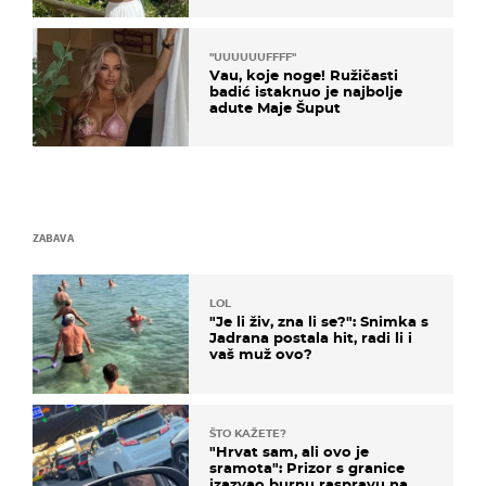
"UUUUUUFFFF"
Vau, koje noge! Ružičasti
badić istaknuo je najbolje
adute Maje Šuput
ZABAVA
LOL
"Je li živ, zna li se?": Snimka s
Jadrana postala hit, radi li i
vaš muž ovo?
ŠTO KAŽETE?
"Hrvat sam, ali ovo je
sramota": Prizor s granice
izazvao burnu raspravu na