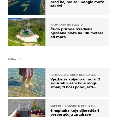
pred kojima se i Google može
sakriti
NAJMANJA NA SVIJETU
Čudo prirode: Predivna
pješčana plaža na 100 metara
od mora
ZDRAVLJE
NAJSIGURNIJI OBLIK REKREACIJE
Vježbe za koljeno u moru: 5
sigurnih vježbi koje mogu
smanjiti bol i poboljšati
pokretljivost
VRIJEDI IH UVRSTITI U PREHRANU
6 napitaka koje dijetetičari
preporučuju za zdrave