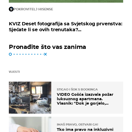
POKROVITELJ HISENSE
KVIZ Deset fotografija sa Svjetskog prvenstva:
Sjećate li se ovih trenutaka?...
Pronađite što vas zanima
VIJESTI
STIGAO I ŠOK S BOOKINGA
VIDEO Gošća izazvala požar
luksuznog apartmana.
Vlasnik: "Dok je gorjelo,
smijali su se, pili i pokazivali
mi srednji prst"
IMAŠ PRAVO, OSTVARI GA!
Tko ima pravo na inkluzivni