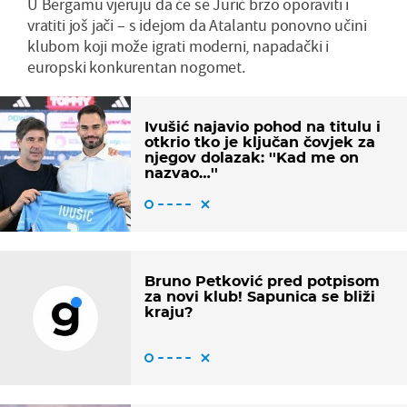
U Bergamu vjeruju da će se Jurić brzo oporaviti i
vratiti još jači – s idejom da Atalantu ponovno učini
klubom koji može igrati moderni, napadački i
europski konkurentan nogomet.
Ivušić najavio pohod na titulu i
otkrio tko je ključan čovjek za
njegov dolazak: ''Kad me on
nazvao…''
Bruno Petković pred potpisom
za novi klub! Sapunica se bliži
kraju?