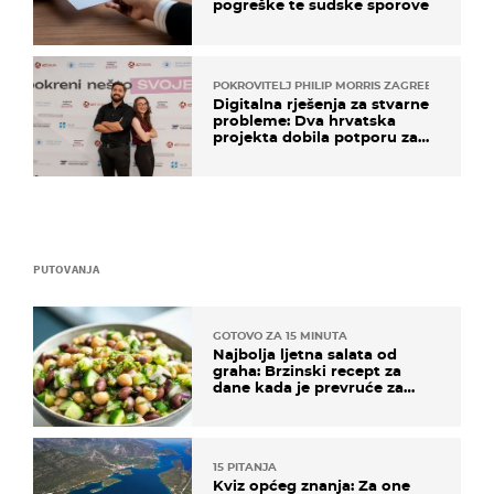
pogreške te sudske sporove
POKROVITELJ PHILIP MORRIS ZAGREB
Digitalna rješenja za stvarne
probleme: Dva hrvatska
projekta dobila potporu za
razvoj
PUTOVANJA
GOTOVO ZA 15 MINUTA
Najbolja ljetna salata od
graha: Brzinski recept za
dane kada je prevruće za
kuhanje
15 PITANJA
Kviz općeg znanja: Za one