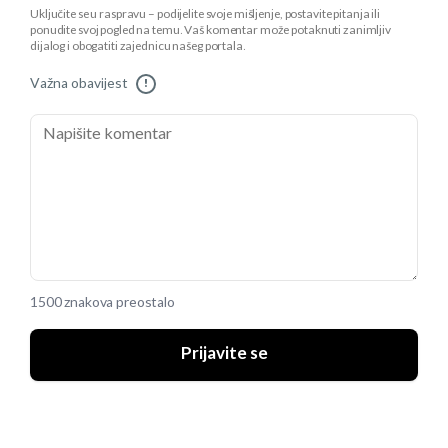
Uključite se u raspravu – podijelite svoje mišljenje, postavite pitanja ili
ponudite svoj pogled na temu. Vaš komentar može potaknuti zanimljiv
dijalog i obogatiti zajednicu našeg portala.
Važna obavijest
!
1500 znakova preostalo
Prijavite se