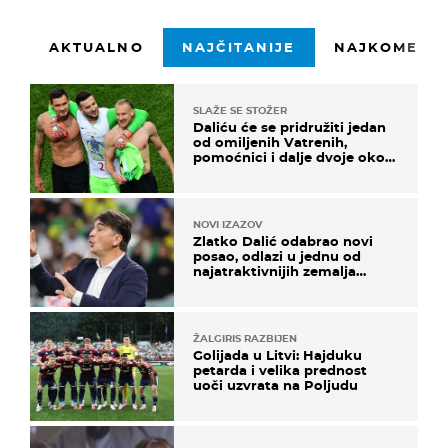
AKTUALNO
NAJČITANIJE
NAJKOMENTI
SLAŽE SE STOŽER
Daliću će se pridružiti jedan
od omiljenih Vatrenih,
pomoćnici i dalje dvoje oko
ponude
NOVI IZAZOV
Zlatko Dalić odabrao novi
posao, odlazi u jednu od
najatraktivnijih zemalja
svijeta
ŽALGIRIS RAZBIJEN
Golijada u Litvi: Hajduku
petarda i velika prednost
uoči uzvrata na Poljudu