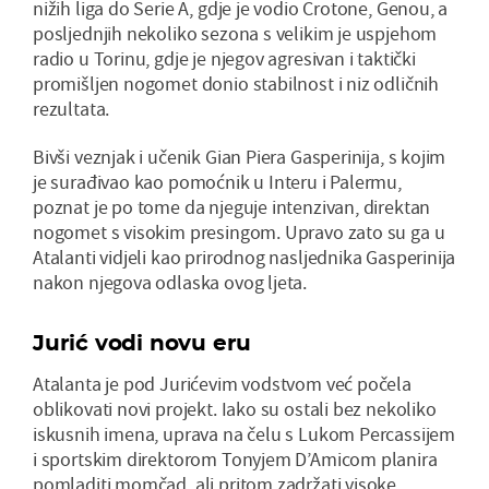
nižih liga do Serie A, gdje je vodio Crotone, Genou, a
posljednjih nekoliko sezona s velikim je uspjehom
radio u Torinu, gdje je njegov agresivan i taktički
promišljen nogomet donio stabilnost i niz odličnih
rezultata.
Bivši veznjak i učenik Gian Piera Gasperinija, s kojim
je surađivao kao pomoćnik u Interu i Palermu,
poznat je po tome da njeguje intenzivan, direktan
nogomet s visokim presingom. Upravo zato su ga u
Atalanti vidjeli kao prirodnog nasljednika Gasperinija
nakon njegova odlaska ovog ljeta.
Jurić vodi novu eru
Atalanta je pod Jurićevim vodstvom već počela
oblikovati novi projekt. Iako su ostali bez nekoliko
iskusnih imena, uprava na čelu s Lukom Percassijem
i sportskim direktorom Tonyjem D’Amicom planira
pomladiti momčad, ali pritom zadržati visoke