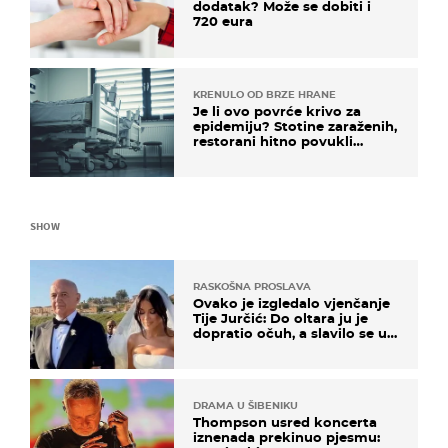
dodatak? Može se dobiti i
720 eura
KRENULO OD BRZE HRANE
Je li ovo povrće krivo za
epidemiju? Stotine zaraženih,
restorani hitno povukli
proizvod
SHOW
RASKOŠNA PROSLAVA
Ovako je izgledalo vjenčanje
Tije Jurčić: Do oltara ju je
dopratio očuh, a slavilo se uz
Olivera i Rozgu
DRAMA U ŠIBENIKU
Thompson usred koncerta
iznenada prekinuo pjesmu: