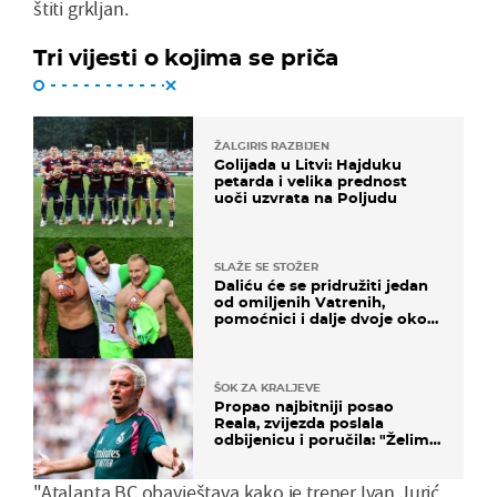
štiti grkljan.
Tri vijesti o kojima se priča
ŽALGIRIS RAZBIJEN
Golijada u Litvi: Hajduku
petarda i velika prednost
uoči uzvrata na Poljudu
SLAŽE SE STOŽER
Daliću će se pridružiti jedan
od omiljenih Vatrenih,
pomoćnici i dalje dvoje oko
ponude
ŠOK ZA KRALJEVE
Propao najbitniji posao
Reala, zvijezda poslala
odbijenicu i poručila: "Želim
u Barcelonu"
"Atalanta BC obavještava kako je trener Ivan Jurić