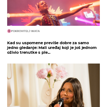
POKROVITELJ WATA
Kad su uspomene previše dobre za samo
jedno gledanje: Mali uređaj koji je još jednom
oživio trenutke s ple...