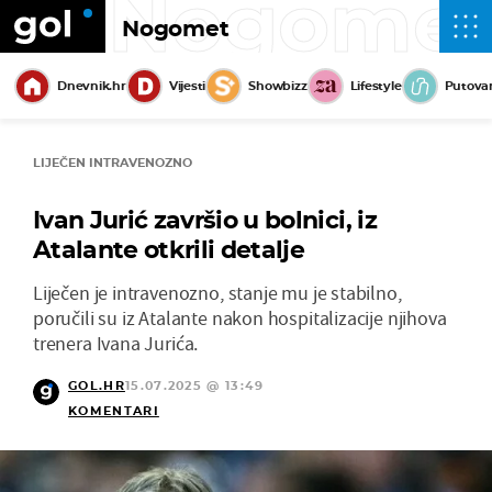
Nogome
Nogomet
Dnevnik.hr
Vijesti
Showbizz
Lifestyle
Putova
LIJEČEN INTRAVENOZNO
Ivan Jurić završio u bolnici, iz
Atalante otkrili detalje
Liječen je intravenozno, stanje mu je stabilno,
poručili su iz Atalante nakon hospitalizacije njihova
trenera Ivana Jurića.
GOL.HR
15.07.2025 @ 13:49
KOMENTARI