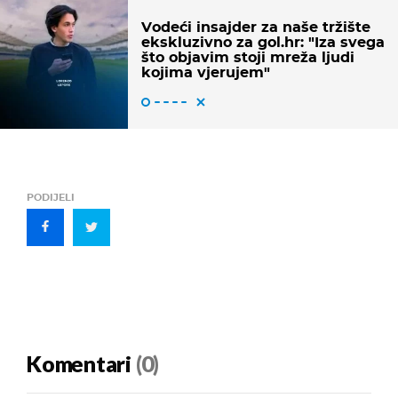
Vodeći insajder za naše tržište
ekskluzivno za gol.hr: "Iza svega
što objavim stoji mreža ljudi
kojima vjerujem"
PODIJELI
Komentari
(0)