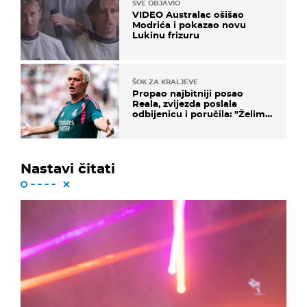
SVE OBJAVIO
VIDEO Australac ošišao
Modrića i pokazao novu
Lukinu frizuru
ŠOK ZA KRALJEVE
Propao najbitniji posao
Reala, zvijezda poslala
odbijenicu i poručila: "Želim
u Barcelonu"
Nastavi čitati