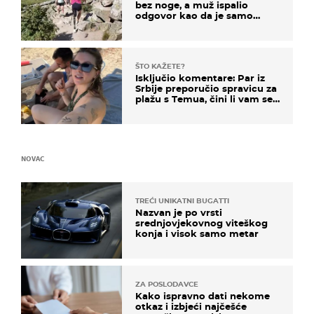
bez noge, a muž ispalio
odgovor kao da je samo
čekao…
ŠTO KAŽETE?
Isključio komentare: Par iz
Srbije preporučio spravicu za
plažu s Temua, čini li vam se
ovo sigurnim?
NOVAC
TREĆI UNIKATNI BUGATTI
Nazvan je po vrsti
srednjovjekovnog viteškog
konja i visok samo metar
ZA POSLODAVCE
Kako ispravno dati nekome
otkaz i izbjeći najčešće