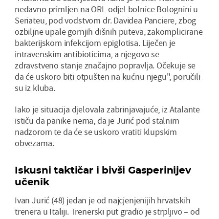
nedavno primljen na ORL odjel bolnice Bolognini u
Seriateu, pod vodstvom dr. Davidea Panciere, zbog
ozbiljne upale gornjih dišnih puteva, zakomplicirane
bakterijskom infekcijom epiglotisa. Liječen je
intravenskim antibioticima, a njegovo se
zdravstveno stanje značajno popravlja. Očekuje se
da će uskoro biti otpušten na kućnu njegu", poručili
su iz kluba.
Iako je situacija djelovala zabrinjavajuće, iz Atalante
ističu da panike nema, da je Jurić pod stalnim
nadzorom te da će se uskoro vratiti klupskim
obvezama.
Iskusni taktičar i bivši Gasperinijev
učenik
Ivan Jurić (48) jedan je od najcjenjenijih hrvatskih
trenera u Italiji. Trenerski put gradio je strpljivo – od