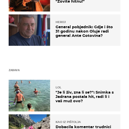
"Zovite hitnu!"
HEROJ
General pobjednik: Gdje i što
31 godinu nakon Oluje radi
general Ante Gotovina?
ZABAVA
LOL
"Je li živ, zna li se?": Snimka s
Jadrana postala hit, radi li i
vaš muž ovo?
KAO IZ PIŠTOLJA
Dobacila komentar trudnici