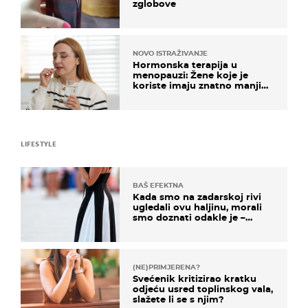
zglobove
NOVO ISTRAŽIVANJE
Hormonska terapija u
menopauzi: Žene koje je
koriste imaju znatno manji
rizik od ovoga
LIFESTYLE
BAŠ EFEKTNA
Kada smo na zadarskoj rivi
ugledali ovu haljinu, morali
smo doznati odakle je –
košta samo 18 eura
(NE)PRIMJERENA?
Svećenik kritizirao kratku
odjeću usred toplinskog vala,
slažete li se s njim?