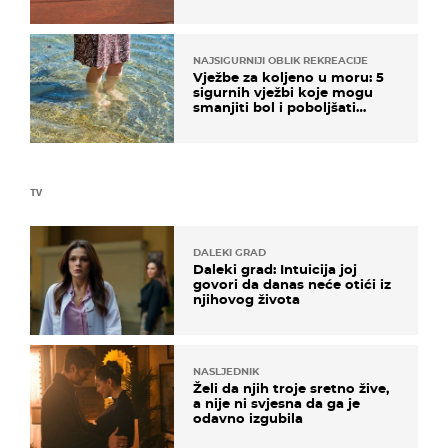
NAJSIGURNIJI OBLIK REKREACIJE
Vježbe za koljeno u moru: 5
sigurnih vježbi koje mogu
smanjiti bol i poboljšati
pokretljivost
TV
DALEKI GRAD
Daleki grad: Intuicija joj
govori da danas neće otići iz
njihovog života
NASLJEDNIK
Želi da njih troje sretno žive,
a nije ni svjesna da ga je
odavno izgubila