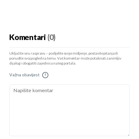
Komentari
(0)
Uključite se u raspravu – podijelite svoje mišljenje, postavite pitanja ili
ponudite svoj pogled na temu. Vaš komentar može potaknuti zanimljiv
dijalog i obogatiti zajednicu našeg portala.
Važna obavijest
!