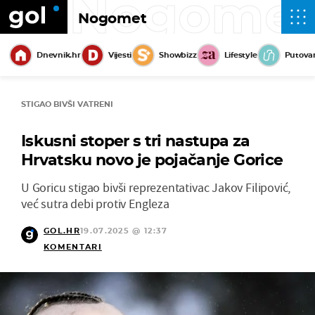
Nogome
Nogomet
Dnevnik.hr
Vijesti
Showbizz
Lifestyle
Putova
STIGAO BIVŠI VATRENI
Iskusni stoper s tri nastupa za
Hrvatsku novo je pojačanje Gorice
U Goricu stigao bivši reprezentativac Jakov Filipović,
već sutra debi protiv Engleza
GOL.HR
19.07.2025 @ 12:37
KOMENTARI