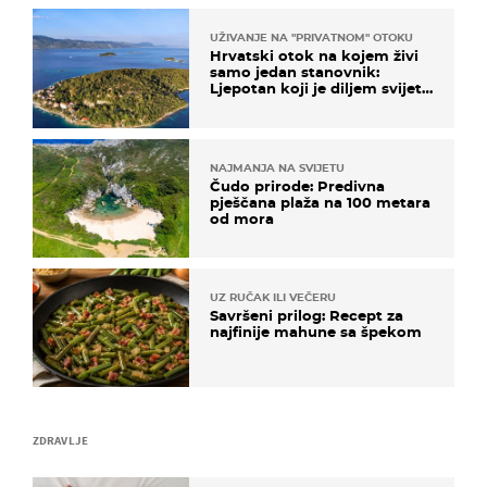
UŽIVANJE NA "PRIVATNOM" OTOKU
Hrvatski otok na kojem živi
samo jedan stanovnik:
Ljepotan koji je diljem svijeta
poznat po svojem "bijelom
zlatu"
NAJMANJA NA SVIJETU
Čudo prirode: Predivna
pješčana plaža na 100 metara
od mora
UZ RUČAK ILI VEČERU
Savršeni prilog: Recept za
najfinije mahune sa špekom
ZDRAVLJE