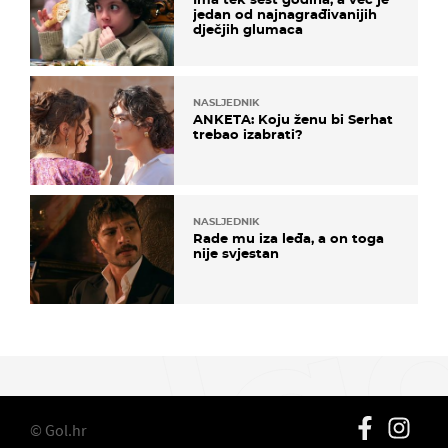
jedan od najnagrađivanijih
dječjih glumaca
NASLJEDNIK
ANKETA: Koju ženu bi Serhat
trebao izabrati?
NASLJEDNIK
Rade mu iza leđa, a on toga
nije svjestan
© Gol.hr