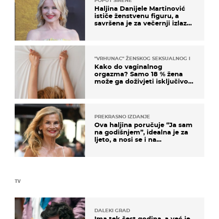
POPUT SIRENE
Haljina Danijele Martinović
ističe ženstvenu figuru, a
savršena je za večernji izlazak
na moru
"VRHUNAC" ŽENSKOG SEKSUALNOG ISKUSTVA
Kako do vaginalnog
orgazma? Samo 18 % žena
može ga doživjeti isključivo
na ovaj način
PREKRASNO IZDANJE
Ova haljina poručuje “Ja sam
na godišnjem”, idealna je za
ljeto, a nosi se i na
zagrebačkoj špici
TV
DALEKI GRAD
Ima tek šest godina, a već je