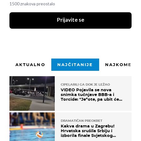
1500 znakova preostalo
Prijavite se
AKTUALNO
NAJČITANIJE
NAJKOMENTI
CIPELARILI GA DOK JE LEŽAO
VIDEO Pojavila se nova
snimka tučnjave BBB-a i
Torcide: "Je*ote, pa ubit će
ga!"
DRAMATIČAN PREOKRET
Kakva drama u Zagrebu!
Hrvatska srušila Srbiju i
izborila finale Svjetskog
prvenstva