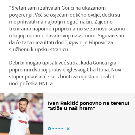
"Sretan sam i zahvalan Gorici na ukazanom
povjerenju. Već se osjećam odlično ovdje, dečki su
me prihvatili na najbolji mogući način. Zajedno
treniramo naporno i pripremamo se za novu sezonu
u kojoj moramo davati svoj maksimum. Siguran sam
da će tada i rezultati doći", izjavio je Filipović za
službenu klupsku stranicu.
Debi bi mogao upisati već sutra, kada Gorica igra
pripremni dvoboj protiv engleskog Charltona. Novi
stoper pokušat će se izboriti za mjesto u prvih 11
uoči početka HNL-a.
Ivan Rakitić ponovno na terenu!
"Stiže u naš hram"