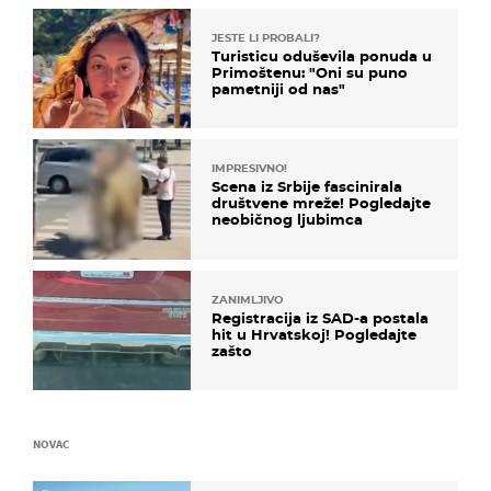
JESTE LI PROBALI?
Turisticu oduševila ponuda u
Primoštenu: "Oni su puno
pametniji od nas"
IMPRESIVNO!
Scena iz Srbije fascinirala
društvene mreže! Pogledajte
neobičnog ljubimca
ZANIMLJIVO
Registracija iz SAD-a postala
hit u Hrvatskoj! Pogledajte
zašto
NOVAC