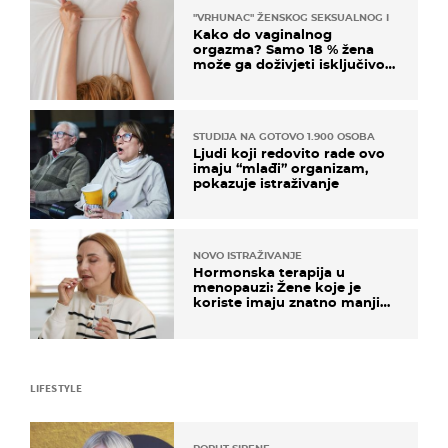
"VRHUNAC" ŽENSKOG SEKSUALNOG ISKUSTVA
Kako do vaginalnog
orgazma? Samo 18 % žena
može ga doživjeti isključivo
na ovaj način
STUDIJA NA GOTOVO 1.900 OSOBA
Ljudi koji redovito rade ovo
imaju “mlađi” organizam,
pokazuje istraživanje
NOVO ISTRAŽIVANJE
Hormonska terapija u
menopauzi: Žene koje je
koriste imaju znatno manji
rizik od ovoga
LIFESTYLE