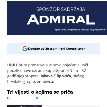
Dodajte gol.hr u omiljeni Google izvor
HNK Gorica predstavila je novo pojačanje uoči
početka nove sezone SuperSport HNL-a – 32-
godišnjeg stopera
Jakova
Filipovića
, bivšeg
hrvatskog reprezentativca.
Tri vijesti o kojima se priča