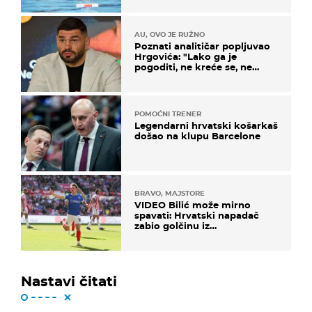
AU, OVO JE RUŽNO
Poznati analitičar popljuvao
Hrgovića: "Lako ga je
pogoditi, ne kreće se, ne
koristi noge..."
POMOĆNI TRENER
Legendarni hrvatski košarkaš
došao na klupu Barcelone
BRAVO, MAJSTORE
VIDEO Bilić može mirno
spavati: Hrvatski napadač
zabio golčinu iz
dalekometnog voleja, ali je
ispao iz Carabao Cupa
Nastavi čitati