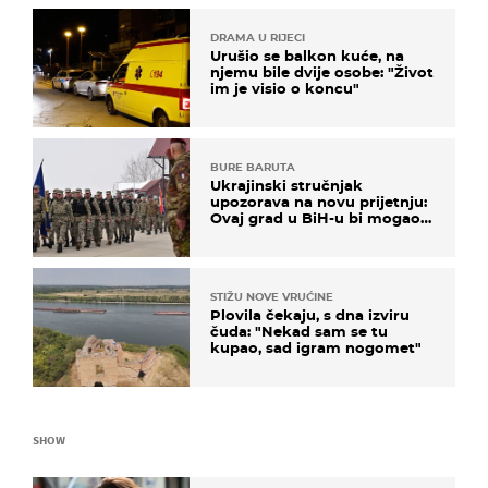
DRAMA U RIJECI
Urušio se balkon kuće, na
njemu bile dvije osobe: "Život
im je visio o koncu"
BURE BARUTA
Ukrajinski stručnjak
upozorava na novu prijetnju:
Ovaj grad u BiH-u bi mogao
biti žarište
STIŽU NOVE VRUĆINE
Plovila čekaju, s dna izviru
čuda: "Nekad sam se tu
kupao, sad igram nogomet"
SHOW