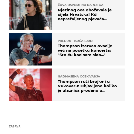
ČUVA USPOMENU NA NJEGA
Njezinog oca obožavala je
cijela Hrvatska! Kći
neprežaljenog pjevača
projurila špicom na dva
kotača
PRED 20 TISUĆA LJUDI
Thompson izazvao ovacije
već na početku koncerta:
"Što ću kad sam slab..."
NADMAŠENA OČEKIVANJA
Thompson ruši brojke i u
Vukovaru! Objavljeno koliko
je ulaznica prodano u
kratkom vremenu
ZABAVA