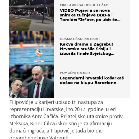
CIPELARILI GA DOK JE LEŽAO
VIDEO Pojavila se nova
snimka tučnjave BBB-a i
Torcide: "Je*ote, pa ubit će
ga!"
DRAMATIČAN PREOKRET
Kakva drama u Zagrebu!
Hrvatska srušila Srbiju i
izborila finale Svjetskog
prvenstva
POMOĆNI TRENER
Legendarni hrvatski košarkaš
došao na klupu Barcelone
Filipović je u karijeri upisao tri nastupa za
reprezentaciju Hrvatske, i to 2017. godine, u eri
izbornika Ante Čačića. Prijateljske utakmice protiv
Meksika, Kine i Čilea iskoristio je za afirmaciju
domaćih igrača, a Filipović je tada bio dio
obrambene linije Vatrenih.