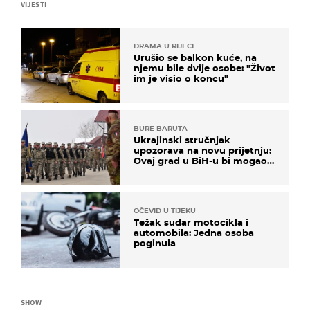
VIJESTI
DRAMA U RIJECI
Urušio se balkon kuće, na
njemu bile dvije osobe: "Život
im je visio o koncu"
BURE BARUTA
Ukrajinski stručnjak
upozorava na novu prijetnju:
Ovaj grad u BiH-u bi mogao
biti žarište
OČEVID U TIJEKU
Težak sudar motocikla i
automobila: Jedna osoba
poginula
SHOW