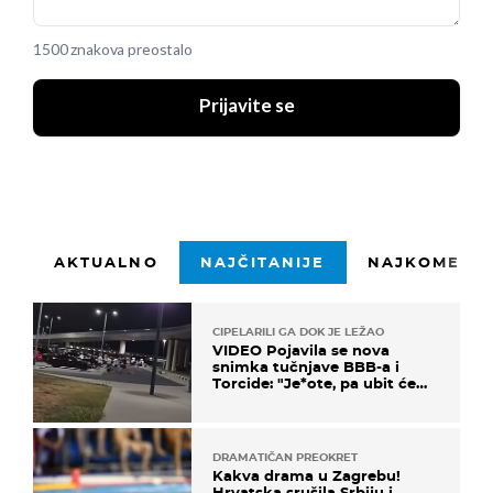
1500 znakova preostalo
Prijavite se
AKTUALNO
NAJČITANIJE
NAJKOMENTI
CIPELARILI GA DOK JE LEŽAO
VIDEO Pojavila se nova
snimka tučnjave BBB-a i
Torcide: "Je*ote, pa ubit će
ga!"
DRAMATIČAN PREOKRET
Kakva drama u Zagrebu!
Hrvatska srušila Srbiju i