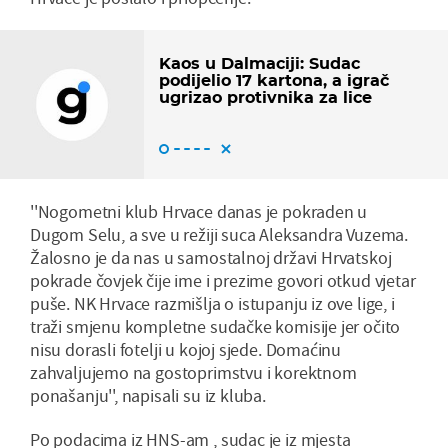
Kaos u Dalmaciji: Sudac
podijelio 17 kartona, a igrač
ugrizao protivnika za lice
''Nogometni klub Hrvace danas je pokraden u
Dugom Selu, a sve u režiji suca Aleksandra Vuzema.
Žalosno je da nas u samostalnoj državi Hrvatskoj
pokrade čovjek čije ime i prezime govori otkud vjetar
puše. NK Hrvace razmišlja o istupanju iz ove lige, i
traži smjenu kompletne sudačke komisije jer očito
nisu dorasli fotelji u kojoj sjede. Domaćinu
zahvaljujemo na gostoprimstvu i korektnom
ponašanju'', napisali su iz kluba.
Po podacima iz HNS-am , sudac je iz mjesta