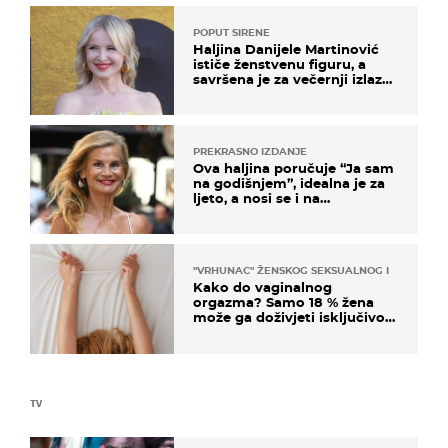
POPUT SIRENE
Haljina Danijele Martinović
ističe ženstvenu figuru, a
savršena je za večernji izlazak
na moru
PREKRASNO IZDANJE
Ova haljina poručuje “Ja sam
na godišnjem”, idealna je za
ljeto, a nosi se i na
zagrebačkoj špici
"VRHUNAC" ŽENSKOG SEKSUALNOG ISKUSTVA
Kako do vaginalnog
orgazma? Samo 18 % žena
može ga doživjeti isključivo
na ovaj način
TV