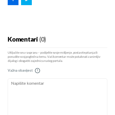
Komentari
(0)
Uključite se u raspravu – podijelite svoje mišljenje, postavite pitanja ili
ponudite svoj pogled na temu. Vaš komentar može potaknuti zanimljiv
dijalog i obogatiti zajednicu našeg portala.
Važna obavijest
!