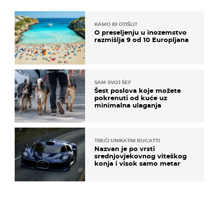
KAMO BI OTIŠLI?
O preseljenju u inozemstvo
razmišlja 9 od 10 Europljana
SAM SVOJ ŠEF
Šest poslova koje možete
pokrenuti od kuće uz
minimalna ulaganja
TREĆI UNIKATNI BUGATTI
Nazvan je po vrsti
srednjovjekovnog viteškog
konja i visok samo metar