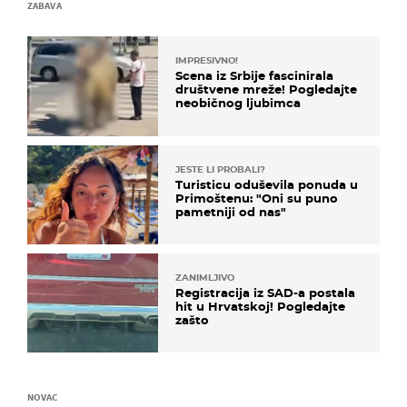
ZABAVA
IMPRESIVNO!
Scena iz Srbije fascinirala
društvene mreže! Pogledajte
neobičnog ljubimca
JESTE LI PROBALI?
Turisticu oduševila ponuda u
Primoštenu: "Oni su puno
pametniji od nas"
ZANIMLJIVO
Registracija iz SAD-a postala
hit u Hrvatskoj! Pogledajte
zašto
NOVAC