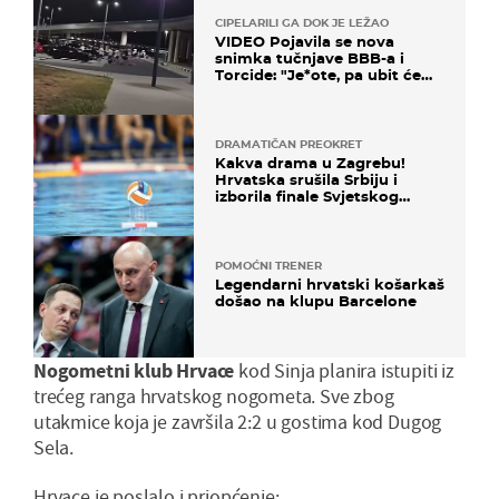
CIPELARILI GA DOK JE LEŽAO
VIDEO Pojavila se nova
snimka tučnjave BBB-a i
Torcide: "Je*ote, pa ubit će
ga!"
DRAMATIČAN PREOKRET
Kakva drama u Zagrebu!
Hrvatska srušila Srbiju i
izborila finale Svjetskog
prvenstva
POMOĆNI TRENER
Legendarni hrvatski košarkaš
došao na klupu Barcelone
Nogometni klub Hrvace
kod Sinja planira istupiti iz
trećeg ranga hrvatskog nogometa. Sve zbog
utakmice koja je završila 2:2 u gostima kod Dugog
Sela.
Hrvace je poslalo i priopćenje: