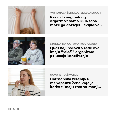
"VRHUNAC" ŽENSKOG SEKSUALNOG ISKUSTVA
Kako do vaginalnog
orgazma? Samo 18 % žena
može ga doživjeti isključivo
na ovaj način
STUDIJA NA GOTOVO 1.900 OSOBA
Ljudi koji redovito rade ovo
imaju “mlađi” organizam,
pokazuje istraživanje
NOVO ISTRAŽIVANJE
Hormonska terapija u
menopauzi: Žene koje je
koriste imaju znatno manji
rizik od ovoga
LIFESTYLE