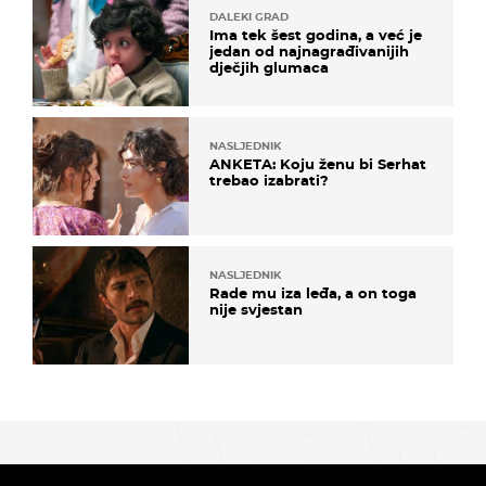
DALEKI GRAD
Ima tek šest godina, a već je
jedan od najnagrađivanijih
dječjih glumaca
NASLJEDNIK
ANKETA: Koju ženu bi Serhat
trebao izabrati?
NASLJEDNIK
Rade mu iza leđa, a on toga
nije svjestan