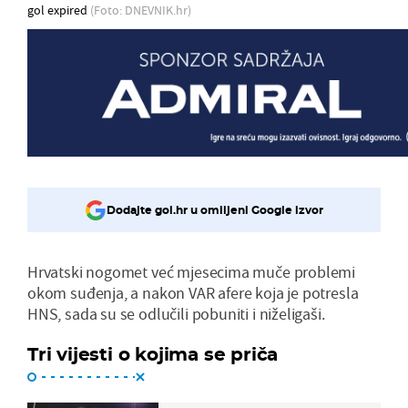
gol expired
(Foto: DNEVNIK.hr)
Dodajte gol.hr u omiljeni Google izvor
Hrvatski nogomet već mjesecima muče problemi
okom suđenja, a nakon VAR afere koja je potresla
HNS, sada su se odlučili pobuniti i niželigaši.
Tri vijesti o kojima se priča