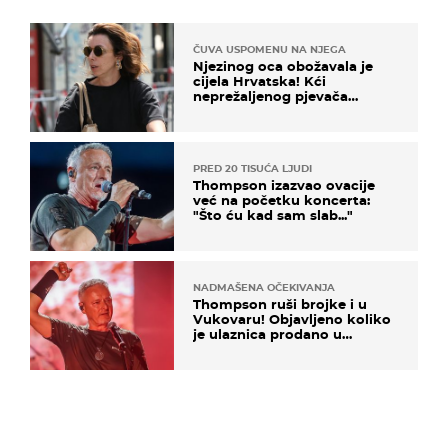
ČUVA USPOMENU NA NJEGA
Njezinog oca obožavala je
cijela Hrvatska! Kći
neprežaljenog pjevača
projurila špicom na dva
kotača
PRED 20 TISUĆA LJUDI
Thompson izazvao ovacije
već na početku koncerta:
"Što ću kad sam slab..."
NADMAŠENA OČEKIVANJA
Thompson ruši brojke i u
Vukovaru! Objavljeno koliko
je ulaznica prodano u
kratkom vremenu