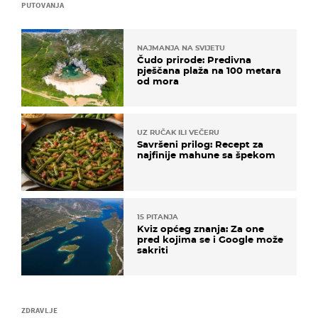
PUTOVANJA
NAJMANJA NA SVIJETU
Čudo prirode: Predivna
pješčana plaža na 100 metara
od mora
UZ RUČAK ILI VEČERU
Savršeni prilog: Recept za
najfinije mahune sa špekom
15 PITANJA
Kviz općeg znanja: Za one
pred kojima se i Google može
sakriti
ZDRAVLJE