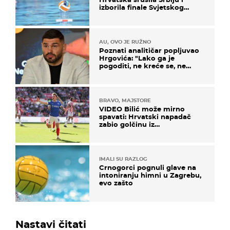
izborila finale Svjetskog
prvenstva
AU, OVO JE RUŽNO
Poznati analitičar popljuvao
Hrgovića: "Lako ga je
pogoditi, ne kreće se, ne
koristi noge..."
BRAVO, MAJSTORE
VIDEO Bilić može mirno
spavati: Hrvatski napadač
zabio golčinu iz
dalekometnog voleja, ali je
ispao iz Carabao Cupa
IMALI SU RAZLOG
Crnogorci pognuli glave na
intoniranju himni u Zagrebu,
evo zašto
Nastavi čitati