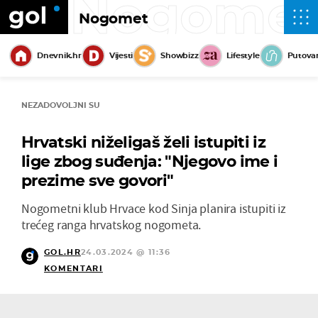
Nogome
Nogomet
Dnevnik.hr
Vijesti
Showbizz
Lifestyle
Putova
NEZADOVOLJNI SU
Hrvatski niželigaš želi istupiti iz
lige zbog suđenja: "Njegovo ime i
prezime sve govori"
Nogometni klub Hrvace kod Sinja planira istupiti iz
trećeg ranga hrvatskog nogometa.
GOL.HR
24.03.2024 @ 11:36
KOMENTARI