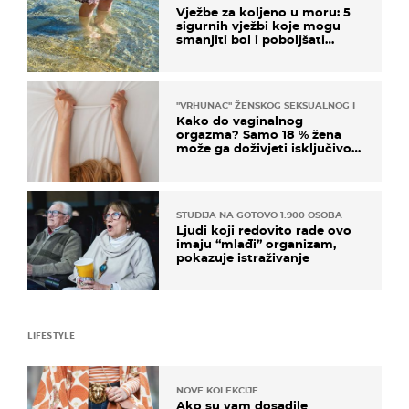
Vježbe za koljeno u moru: 5
sigurnih vježbi koje mogu
smanjiti bol i poboljšati
pokretljivost
"VRHUNAC" ŽENSKOG SEKSUALNOG ISKUSTVA
Kako do vaginalnog
orgazma? Samo 18 % žena
može ga doživjeti isključivo
na ovaj način
STUDIJA NA GOTOVO 1.900 OSOBA
Ljudi koji redovito rade ovo
imaju “mlađi” organizam,
pokazuje istraživanje
LIFESTYLE
NOVE KOLEKCIJE
Ako su vam dosadile