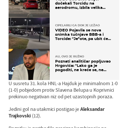
dočekali Torcidu na
aerodromu, izbila velika
masovna tučnjava
CIPELARILI GA DOK JE LEŽAO
VIDEO Pojavila se nova
snimka tučnjave BBB-a i
Torcide: "Je*ote, pa ubit će
ga!"
AU, OVO JE RUŽNO
Poznati analitičar popljuvao
Hrgovića: "Lako ga je
pogoditi, ne kreće se, ne
koristi noge..."
U susretu 31. kola HNL-a Hajduk je minimalnom 1-0
(1-0) pobjedom protiv Slavena Belupa u Koprivnici
prekinuo negativan niz od pet uzastopnih poraza.
Jedini gol na utakmici postigao je
Aleksandar
Trajkovski
(12).