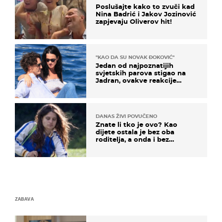
Poslušajte kako to zvuči kad
Nina Badrić i Jakov Jozinović
zapjevaju Oliverov hit!
"KAO DA SU NOVAK ĐOKOVIĆ"
Jedan od najpoznatijih
svjetskih parova stigao na
Jadran, ovakve reakcije
vjerojatno nisu očekivali
DANAS ŽIVI POVUČENO
Znate li tko je ovo? Kao
dijete ostala je bez oba
roditelja, a onda i bez
milijuna koje je trebala
naslijediti
ZABAVA