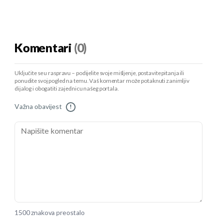
Komentari
(0)
Uključite se u raspravu – podijelite svoje mišljenje, postavite pitanja ili
ponudite svoj pogled na temu. Vaš komentar može potaknuti zanimljiv
dijalog i obogatiti zajednicu našeg portala.
Važna obavijest
!
1500 znakova preostalo