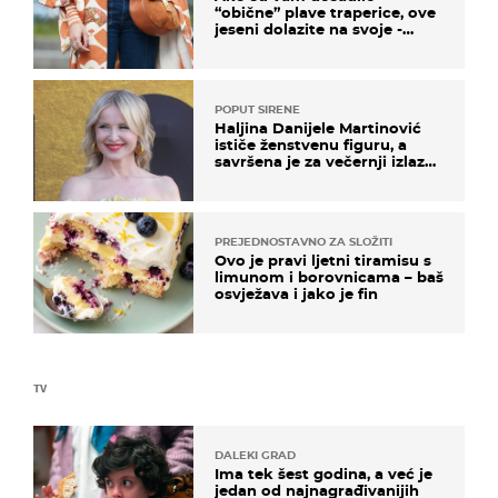
“obične” plave traperice, ove
jeseni dolazite na svoje -
izdvajamo 15 hit modela
POPUT SIRENE
Haljina Danijele Martinović
ističe ženstvenu figuru, a
savršena je za večernji izlazak
na moru
PREJEDNOSTAVNO ZA SLOŽITI
Ovo je pravi ljetni tiramisu s
limunom i borovnicama – baš
osvježava i jako je fin
TV
DALEKI GRAD
Ima tek šest godina, a već je
jedan od najnagrađivanijih