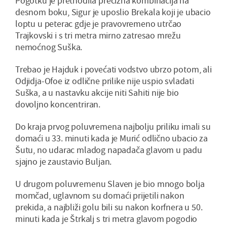
Pogotku je prethodila precizna kombinacija na
desnom boku, Sigur je uposlio Brekala koji je ubacio
loptu u peterac gdje je pravovremeno utrčao
Trajkovski i s tri metra mirno zatresao mrežu
nemoćnog Suška.
Trebao je Hajduk i povećati vodstvo ubrzo potom, ali
Odjidja-Ofoe iz odlične prilike nije uspio svladati
Suška, a u nastavku akcije niti Sahiti nije bio
dovoljno koncentriran.
Do kraja prvog poluvremena najbolju priliku imali su
domaći u 33. minuti kada je Murić odlično ubacio za
Šutu, no udarac mladog napadača glavom u padu
sjajno je zaustavio Buljan.
U drugom poluvremenu Slaven je bio mnogo bolja
momčad, uglavnom su domaći prijetili nakon
prekida, a najbliži golu bili su nakon korfnera u 50.
minuti kada je Štrkalj s tri metra glavom pogodio