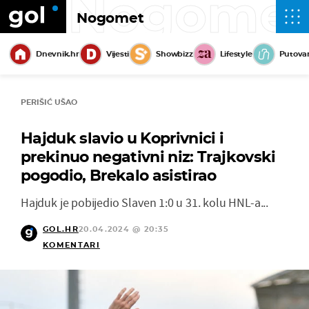
Nogome
Nogomet
Dnevnik.hr
Vijesti
Showbizz
Lifestyle
Putova
PERIŠIĆ UŠAO
Hajduk slavio u Koprivnici i
prekinuo negativni niz: Trajkovski
pogodio, Brekalo asistirao
Hajduk je pobijedio Slaven 1:0 u 31. kolu HNL-a...
GOL.HR
20.04.2024 @ 20:35
KOMENTARI