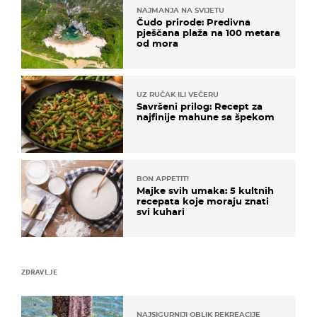
NAJMANJA NA SVIJETU
Čudo prirode: Predivna
pješčana plaža na 100 metara
od mora
UZ RUČAK ILI VEČERU
Savršeni prilog: Recept za
najfinije mahune sa špekom
BON APPETIT!
Majke svih umaka: 5 kultnih
recepata koje moraju znati
svi kuhari
ZDRAVLJE
NAJSIGURNIJI OBLIK REKREACIJE