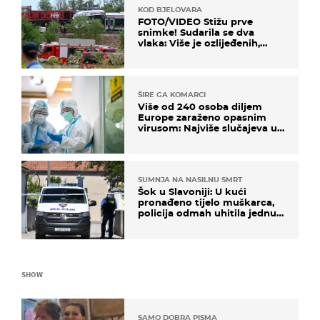
KOD BJELOVARA
FOTO/VIDEO Stižu prve
snimke! Sudarila se dva
vlaka: Više je ozlijeđenih,
hitne službe na terenu
ŠIRE GA KOMARCI
Više od 240 osoba diljem
Europe zaraženo opasnim
virusom: Najviše slučajeva u
našem susjedstvu
SUMNJA NA NASILNU SMRT
Šok u Slavoniji: U kući
pronađeno tijelo muškarca,
policija odmah uhitila jednu
osobu
SHOW
SAMO DOBRA PISMA