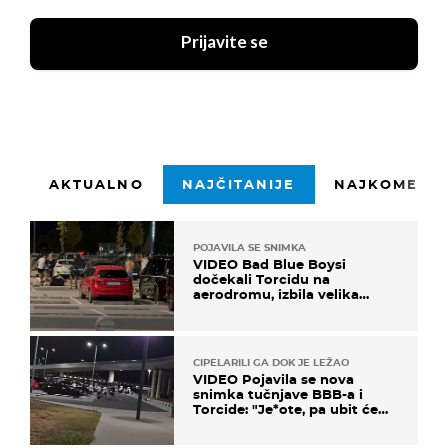
Prijavite se
AKTUALNO
NAJČITANIJE
NAJKOMENTI
POJAVILA SE SNIMKA
VIDEO Bad Blue Boysi
dočekali Torcidu na
aerodromu, izbila velika
masovna tučnjava
CIPELARILI GA DOK JE LEŽAO
VIDEO Pojavila se nova
snimka tučnjave BBB-a i
Torcide: "Je*ote, pa ubit će
ga!"