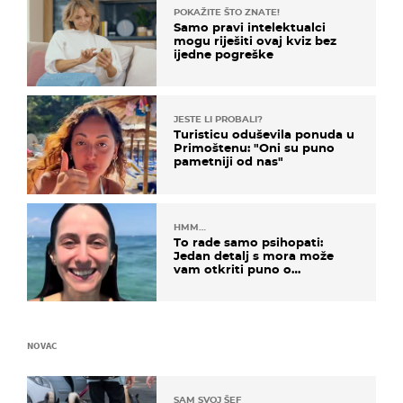
POKAŽITE ŠTO ZNATE!
Samo pravi intelektualci
mogu riješiti ovaj kviz bez
ijedne pogreške
JESTE LI PROBALI?
Turisticu oduševila ponuda u
Primoštenu: "Oni su puno
pametniji od nas"
HMM…
To rade samo psihopati:
Jedan detalj s mora može
vam otkriti puno o
prijateljima
NOVAC
SAM SVOJ ŠEF