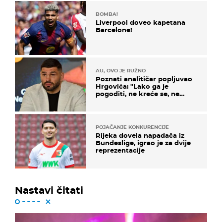
BOMBA!
Liverpool doveo kapetana
Barcelone!
AU, OVO JE RUŽNO
Poznati analitičar popljuvao
Hrgovića: "Lako ga je
pogoditi, ne kreće se, ne
koristi noge..."
POJAČANJE KONKURENCIJE
Rijeka dovela napadača iz
Bundeslige, igrao je za dvije
reprezentacije
Nastavi čitati