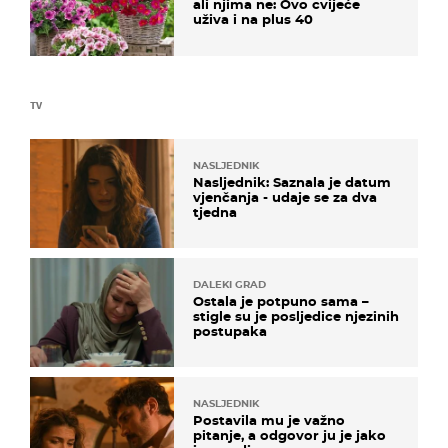
ali njima ne: Ovo cvijeće
uživa i na plus 40
TV
NASLJEDNIK
Nasljednik: Saznala je datum
vjenčanja - udaje se za dva
tjedna
DALEKI GRAD
Ostala je potpuno sama –
stigle su je posljedice njezinih
postupaka
NASLJEDNIK
Postavila mu je važno
pitanje, a odgovor ju je jako