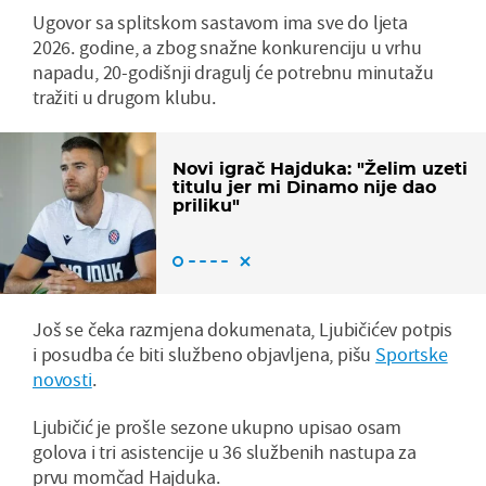
Ugovor sa splitskom sastavom ima sve do ljeta
2026. godine, a zbog snažne konkurenciju u vrhu
napadu, 20-godišnji dragulj će potrebnu minutažu
tražiti u drugom klubu.
Novi igrač Hajduka: "Želim uzeti
titulu jer mi Dinamo nije dao
priliku"
Još se čeka razmjena dokumenata, Ljubičićev potpis
i posudba će biti službeno objavljena, pišu
Sportske
novosti
.
Ljubičić je prošle sezone ukupno upisao osam
golova i tri asistencije u 36 službenih nastupa za
prvu momčad Hajduka.