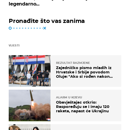
legendarno...
Pronađite što vas zanima
VIJESTI
REZULTAT RAZMJENE
Zajedničko pismo mladih iz
Hrvatske i Srbije povodom
Oluje: "Ako si rođen nakon
'95..."
ALARM U KIJEVU
Obavještajac otkrio:
Raspoređuju se i imaju 120
raketa, napast će Ukrajinu