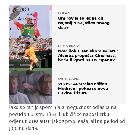
ODLAZI
Umirovila se jedna od
najboljih skijašica novog
doba
NEMA KRAJA
Novi šok u teniskom svijetu:
Alcaraz propušta Cincinatti,
hoće li igrati na US Openu?
SVE OBJAVIO
VIDEO Australac ošišao
Modrića i pokazao novu
Lukinu frizuru
Iako se ranije spominjala mogućnost odlaska na
posudbu u Istru 1961, Ljubičić će naposljetku
odjenuti dres austrijskog prvoligaša, ali na period od
godinu dana.