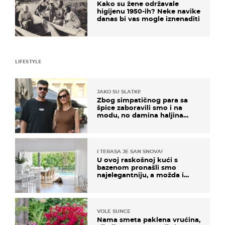
Kako su žene održavale
higijenu 1950-ih? Neke navike
danas bi vas mogle iznenaditi
LIFESTYLE
JAKO SU SLATKI!
Zbog simpatičnog para sa
špice zaboravili smo i na
modu, no damina haljina
itekako nas se dojmila
I TERASA JE SAN SNOVA!
U ovoj raskošnoj kući s
bazenom pronašli smo
najelegantniju, a možda i
najljepšu bijelu kuhinju
VOLE SUNCE
Nama smeta paklena vrućina,