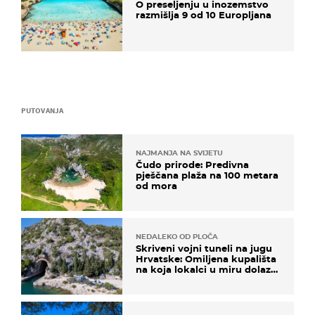
O preseljenju u inozemstvo
razmišlja 9 od 10 Europljana
PUTOVANJA
NAJMANJA NA SVIJETU
Čudo prirode: Predivna
pješčana plaža na 100 metara
od mora
NEDALEKO OD PLOČA
Skriveni vojni tuneli na jugu
Hrvatske: Omiljena kupališta
na koja lokalci u miru dolaze
roniti i skakati u more