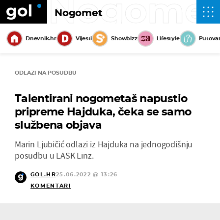
Nogome
Nogomet
Dnevnik.hr
Vijesti
Showbizz
Lifestyle
Putova
ODLAZI NA POSUDBU
Talentirani nogometaš napustio
pripreme Hajduka, čeka se samo
službena objava
Marin Ljubičić odlazi iz Hajduka na jednogodišnju
posudbu u LASK Linz.
GOL.HR
25.06.2022 @ 13:26
KOMENTARI