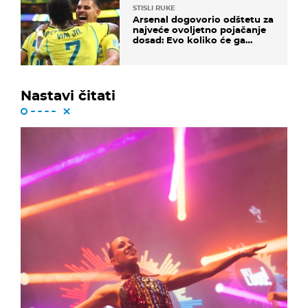
STISLI RUKE
Arsenal dogovorio odštetu za
najveće ovoljetno pojačanje
dosad: Evo koliko će ga
platiti
Nastavi čitati