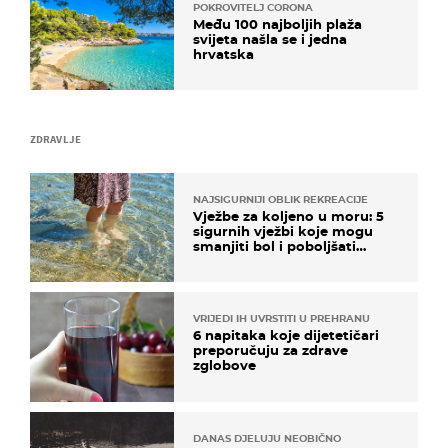
POKROVITELJ CORONA
Među 100 najboljih plaža
svijeta našla se i jedna
hrvatska
ZDRAVLJE
NAJSIGURNIJI OBLIK REKREACIJE
Vježbe za koljeno u moru: 5
sigurnih vježbi koje mogu
smanjiti bol i poboljšati
pokretljivost
VRIJEDI IH UVRSTITI U PREHRANU
6 napitaka koje dijetetičari
preporučuju za zdrave
zglobove
DANAS DJELUJU NEOBIČNO