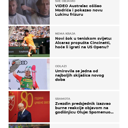
SVE OBJAVIO
VIDEO Australac ošišao
Modrića i pokazao novu
Lukinu frizuru
NEMA KRAJA
Novi šok u teniskom svijetu:
Alcaraz propušta Cincinatti,
hoće li igrati na US Openu?
ODLAZI
Umirovila se jedna od
najboljih skijašica novog
doba
SRAMOTA
Zvezdin predsjednik izazvao
burne reakcije objavom na
godišnjicu Oluje: Spomenuo
Knin i srpsku zastavu