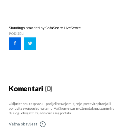
SofaScore LiveScore
Standings provided by
PODIJELI
Komentari
(0)
Uključite se u raspravu – podijelite svoje mišljenje, postavite pitanja ili
ponudite svoj pogled na temu. Vaš komentar može potaknuti zanimljiv
dijalog i obogatiti zajednicu našeg portala.
Važna obavijest
!