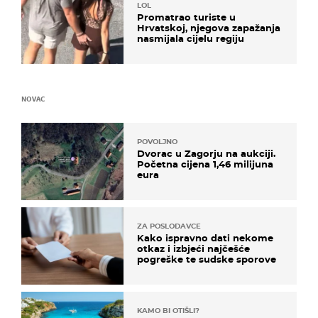
LOL
Promatrao turiste u
Hrvatskoj, njegova zapažanja
nasmijala cijelu regiju
NOVAC
POVOLJNO
Dvorac u Zagorju na aukciji.
Početna cijena 1,46 milijuna
eura
ZA POSLODAVCE
Kako ispravno dati nekome
otkaz i izbjeći najčešće
pogreške te sudske sporove
KAMO BI OTIŠLI?