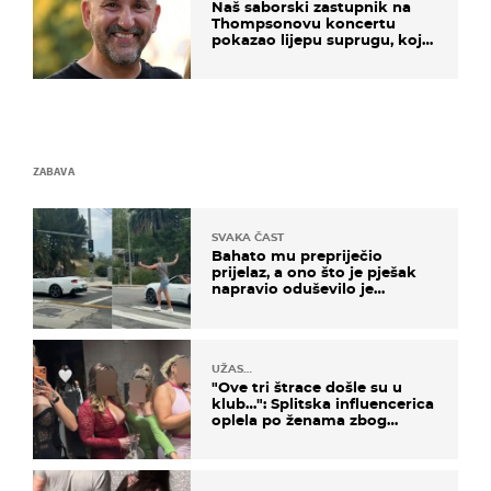
Naš saborski zastupnik na
Thompsonovu koncertu
pokazao lijepu suprugu, koja
godinama izbjegava javnost
ZABAVA
SVAKA ČAST
Bahato mu prepriječio
prijelaz, a ono što je pješak
napravio oduševilo je
društvene mreže
UŽAS…
"Ove tri štrace došle su u
klub…": Splitska influencerica
oplela po ženama zbog
užasnog ponašanja