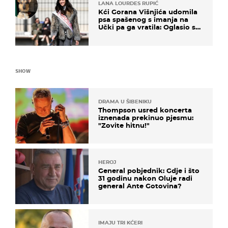
LANA LOURDES RUPIĆ
Kći Gorana Višnjića udomila
psa spašenog s imanja na
Učki pa ga vratila: Oglasio se
azil, majka odgovorila na
kritike
SHOW
DRAMA U ŠIBENIKU
Thompson usred koncerta
iznenada prekinuo pjesmu:
"Zovite hitnu!"
HEROJ
General pobjednik: Gdje i što
31 godinu nakon Oluje radi
general Ante Gotovina?
IMAJU TRI KĆERI