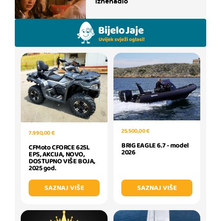
iznenadio
25.500,00 €
7.990,00 €
BRIG EAGLE 6.7 - model
CFMoto CFORCE 625L
2026
EPS, AKCIJA, NOVO,
DOSTUPNO VIŠE BOJA,
2025 god.
SAZNAJ VIŠE
SAZNAJ VIŠE